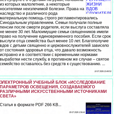
из которых малолетние, а некоторые
носителями неизлечимой болезни. Права на
наследство и различного рода
материальную помощь строго регламентировались
Синодальным управлением. Семьи получали полные
пенсии после cмepти родителя, если выслуга составляла
не менее 30 лет. Малоимущие семьи священников имели
право на получение единовременного пособия. Если срок
выслуги отца семейства был менее 10 лет. Благополучие
вдов с детьми священно и церковнослужителей зависело
от состояния здоровья отца, что давало возможность
исправно и в соответствии с временными нормами
выработки нести службу, в противном же случае – святое
семейство оставалось без средств к существованию. ...
10 07 2026 23:49:53
ЭЛЕКТРОННЫЙ УЧЕБНЫЙ БЛОК «ИССЛЕДОВАНИЕ
ПАРАМЕТРОВ ОСВЕЩЕНИЯ, СОЗДАВАЕМОГО
РАЗЛИЧНЫМИ ИСКУССТВЕННЫМИ ИСТОЧНИКАМИ
СВЕТА»
Статья в формате PDF 266 KB...
09 07 2026 3:56:41