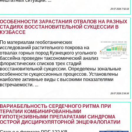
нештатных ситуаций. ...
29 07 2026 7:52:18
ОСОБЕННОСТИ ЗАРАСТАНИЯ ОТВАЛОВ НА РАЗНЫХ
СТАДИЯХ ВОССТАНОВИТЕЛЬНОЙ СУКЦЕССИИ В
КУЗБАССЕ
По материалам геоботанических
исследований растительного покрова на
отвалах горных пород Кузнецкого угольного
бассейна проведен таксономический анализ
флористических списков трех стадий
восстановительной сукцессии. Определены зональные
особенности сукцессионных процессов. Установлены
наиболее активные виды с высокими показателями
встречаемости. ...
28 07 2026 2:54:34
ВАРИАБЕЛЬНОСТЬ СЕРДЕЧНОГО РИТМА ПРИ
ТЕРАПИИ КОМБИНИРОВАННЫМИ
ГИПОТЕНЗИВНЫМИ ПРЕПАРАТАМИ СИНДРОМА
ОСТРОЙ ДИСЦИРКУЛЯТОРНОЙ ЭНЦЕФАЛОПАТИИ