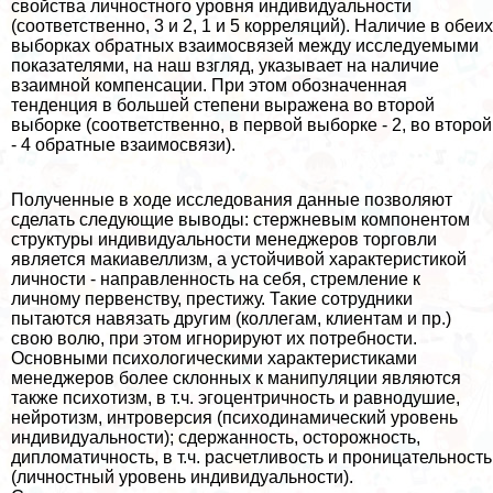
свойства личностного уровня индивидуальности
(соответственно, 3 и 2, 1 и 5 корреляций). Наличие в обеих
выборках обратных взаимосвязей между исследуемыми
показателями, на наш взгляд, указывает на наличие
взаимной компенсации. При этом обозначенная
тенденция в большей степени выражена во второй
выборке (соответственно, в первой выборке - 2, во второй
- 4 обратные взаимосвязи).
Полученные в ходе исследования данные позволяют
сделать следующие выводы: стержневым компонентом
структуры индивидуальности менеджеров торговли
является макиавеллизм, а устойчивой хаpaктеристикой
личности - направленность на себя, стремление к
личному первенству, престижу. Такие сотрудники
пытаются навязать другим (коллегам, клиентам и пр.)
свою волю, при этом игнорируют их потребности.
Основными психологическими хаpaктеристиками
менеджеров более склонных к манипуляции являются
также психотизм, в т.ч. эгоцентричность и равнодушие,
нейротизм, интроверсия (психодинамический уровень
индивидуальности); сдержанность, осторожность,
дипломатичность, в т.ч. расчетливость и проницательность
(личностный уровень индивидуальности).