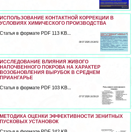
ИСПОЛЬЗОВАНИЕ КОНТАКТНОЙ КОРРЕКЦИИ В
УСЛОВИЯХ ХИМИЧЕСКОГО ПРОИЗВОДСТВА
Статья в формате PDF 113 KB...
08 07 2026 19:34:51
ИССЛЕДОВАНИЕ ВЛИЯНИЯ ЖИВОГО
НАПОЧВЕННОГО ПОКРОВА НА ХАРАКТЕР
ВОЗОБНОВЛЕНИЯ ВЫРУБОК В СРЕДНЕМ
ПРИАНГАРЬЕ
Статья в формате PDF 103 KB...
07 07 2026 16:59:19
МЕТОДИКА ОЦЕНКИ ЭФФЕКТИВНОСТИ ЗЕНИТНЫХ
ПУСКОВЫХ УСТАНОВОК
Статья в формате PDF 242 KB...