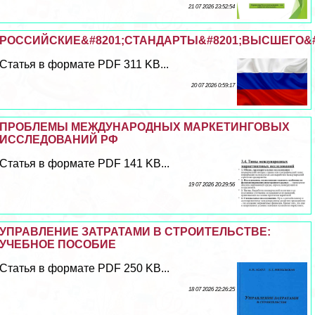
21 07 2026 23:52:54
РОССИЙСКИЕ&#8201;СТАНДАРТЫ&#8201;ВЫСШЕГО&#8
Статья в формате PDF 311 KB...
20 07 2026 0:59:17
ПРОБЛЕМЫ МЕЖДУНАРОДНЫХ МАРКЕТИНГОВЫХ
ИССЛЕДОВАНИЙ РФ
Статья в формате PDF 141 KB...
19 07 2026 20:29:56
УПРАВЛЕНИЕ ЗАТРАТАМИ В СТРОИТЕЛЬСТВЕ:
УЧЕБНОЕ ПОСОБИЕ
Статья в формате PDF 250 KB...
18 07 2026 22:26:25