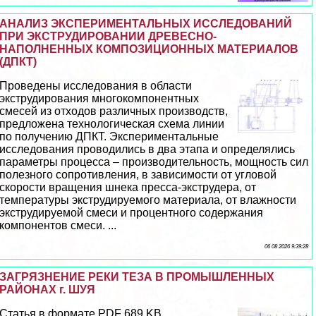
АНАЛИЗ ЭКСПЕРИМЕНТАЛЬНЫХ ИССЛЕДОВАНИЙ
ПРИ ЭКСТРУДИРОВАНИИ ДРЕВЕСНО-
НАПОЛНЕННЫХ КОМПОЗИЦИОННЫХ МАТЕРИАЛОВ
(ДПКТ)
Проведены исследования в области
экструдирования многокомпонентных
смесей из отходов различных производств,
предложена технологическая схема линии
по получению ДПКТ. Экспериментальные
исследования проводились в два этапа и определялись
параметры процесса – производительность, мощность сил
полезного сопротивления, в зависимости от угловой
скорости вращения шнека пресса-экструдера, от
температуры экструдируемого материала, от влажности
экструдируемой смеси и процентного содержания
компонентов смеси. ...
06 08 2026 9:39:28
ЗАГРЯЗНЕНИЕ РЕКИ ТЕЗА В ПРОМЫШЛЕННЫХ
РАЙОНАХ г. ШУЯ
Статья в формате PDF 689 KB...