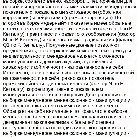
выборке, соответственно, наоборот. Специфичными для
первой выборки являются также взаимосвязи «ядерного»
показателя с показателями экстраверсии (обратная
корреляция) и нейротизма (прямая корреляция). Во
второй выборке «ядерный» показатель имеет обратные
связи с показателями робости - смелости (фактор Н по Р.
Кеттеллу), пpaктичности - развитого воображения (фактор
М по Р. Кеттеллу) и консерватизма - радикализма (фактор
Q1 по Р. Кеттеллу). Полученные данные позволяют
предположить, что стержневым компонентом структуры
индивидуальности менеджеров является склонность
манипулировать другими людьми, а устойчивой
хаpaктеристикой личности - направленность на себя.
Интересно, что в первой выборке показатель личностной
направленности на себя, равно как и показатель
прямолинейности - дипломатичности (фактор N по Р.
Кеттеллу), коррелирует также с показателем
манипулятивного стиля в общении. Для сравнения - в
выборке менеджеров менее склонных к манипуляции у
последнего показателя взаимосвязи не выявлены.
Обращает на себя внимание и тот факт, что в выборке
менеджеров более склонных к манипуляции в качестве
детерминант макиавеллизма в большей степени
выступают свойства психодинамического уровня, а в
выборке менеджеров менее склонных к манипуляции -