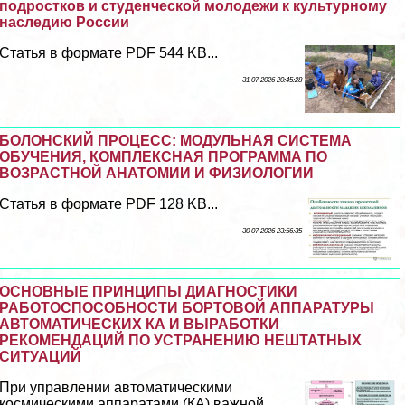
подростков и студенческой молодежи к культурному
наследию России
Статья в формате PDF 544 KB...
31 07 2026 20:45:28
БОЛОНСКИЙ ПРОЦЕСС: МОДУЛЬНАЯ СИСТЕМА
ОБУЧЕНИЯ, КОМПЛЕКСНАЯ ПРОГРАММА ПО
ВОЗРАСТНОЙ АНАТОМИИ И ФИЗИОЛОГИИ
Статья в формате PDF 128 KB...
30 07 2026 23:56:35
ОСНОВНЫЕ ПРИНЦИПЫ ДИАГНОСТИКИ
РАБОТОСПОСОБНОСТИ БОРТОВОЙ АППАРАТУРЫ
АВТОМАТИЧЕСКИХ КА И ВЫРАБОТКИ
РЕКОМЕНДАЦИЙ ПО УСТРАНЕНИЮ НЕШТАТНЫХ
СИТУАЦИЙ
При управлении автоматическими
космическими аппаратами (КА) важной