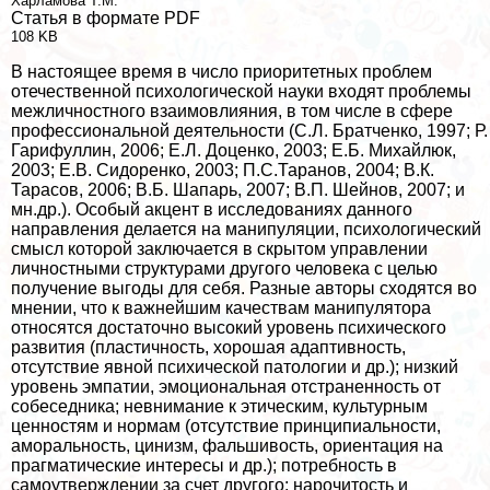
Харламова Т.М.
Статья в формате PDF
108 KB
В настоящее время в число приоритетных проблем
отечественной психологической науки входят проблемы
межличностного взаимовлияния, в том числе в сфере
профессиональной деятельности (С.Л. Братченко, 1997; Р.
Гарифуллин, 2006; Е.Л. Доценко, 2003; Е.Б. Михайлюк,
2003; Е.В. Сидоренко, 2003; П.С.Таранов, 2004; В.К.
Тарасов, 2006; В.Б. Шапарь, 2007; В.П. Шейнов, 2007; и
мн.др.). Особый акцент в исследованиях данного
направления делается на манипуляции, психологический
смысл которой заключается в скрытом управлении
личностными структурами другого человека с целью
получение выгоды для себя. Разные авторы сходятся во
мнении, что к важнейшим качествам манипулятора
относятся достаточно высокий уровень психического
развития (пластичность, хорошая адаптивность,
отсутствие явной психической патологии и др.); низкий
уровень эмпатии, эмоциональная отстраненность от
собеседника; невнимание к этическим, культурным
ценностям и нормам (отсутствие принципиальности,
амopaльность, цинизм, фальшивость, ориентация на
прагматические интересы и др.); потребность в
самоутверждении за счет другого; нарочитость и