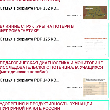
Статья в формате PDF 132 KB...
15 07 2026 1:17:50
ВЛИЯНИЕ СТРУКТУРЫ НА ПОТЕРИ В
ФЕРРОМАГНЕТИКЕ
Статья в формате PDF 125 KB...
14 07 2026 5:22:48
ПЕДАГОГИЧЕСКАЯ ДИАГНОСТИКА И МОНИТОРИНГ
ИССЛЕДОВАТЕЛЬСКОГО ПОТЕНЦИАЛА УЧАЩИХСЯ
(методическое пособие)
Статья в формате PDF 140 KB...
13 07 2026 6:15:57
УДОБРЕНИЯ И ПРОДУКТИВНОСТЬ ЭХИНАЦЕИ
ПУРПУРНОЙ НА ЮГЕ РОССИИ