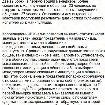
две выборки: в первую вошли менеджеры более
склонные к манипуляции в общении - 23 человека; во
вторую
-
менеджеры менее склонные к манипуляции в
общении - 27 человек. Основанием для выделения
кластеров послужили результаты диагностики склонности
испытуемых к манипуляции.
Корреляционный анализ позволил выявить статистически
значимые связи между показателями макиавеллизма,
манипулятивного стиля в общении и
психодинамическими, личностными свойствами
испытуемых. Сравнение полученных данных показало как
общее, так и специфичное в них. Например, установлено,
что в обеих группах «ядерными» являются показатели
макиавеллизма: 5 связей в выборке менеджеров более
склонных к манипуляции в общении и 6 - в выборке
менеджеров менее склонных к манипуляции в общении.
При этом обозначенные показатели попарно коррелируют
с показателями направленности на себя (прямые связи),
психотизма и сдержанности-экспрессивности (фактор F
по Р. Кеттеллу). Специфичным является тот факт, что в
первой выборке показатель макиавеллизма имеет с
показателем психотизма прямую связь, с показателем
сдержанности-экспрессивности - обратную, а во второй