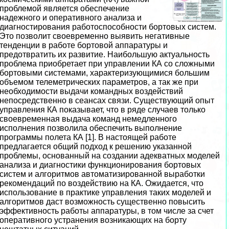
проблемой является обеспечение
надежного и оперативного анализа и
диагностирования работоспособности бортовых систем.
Это позволит своевременно выявить негативные
тенденции в работе бортовой аппаратуры и
предотвратить их развитие. Наибольшую актуальность
проблема приобретает при управлении КА со сложными
бортовыми системами, хаpaктеризующимися большим
объемом телеметрических параметров, а так же при
необходимости выдачи комaндных воздействий
непосредственно в сеансах связи. Существующий опыт
управления КА показывает, что в ряде случаев только
своевременная выдача комaнд немедленного
исполнения позволила обеспечить выполнение
программы полета КА [1]. В настоящей работе
предлагается общий подход к решению указанной
проблемы, основанный на создании адекватных моделей
анализа и диагностики функционирования бортовых
систем и алгоритмов автоматизированной выработки
рекомендаций по воздействию на КА. Ожидается, что
использование в пpaктике управления таких моделей и
алгоритмов даст возможность существенно повысить
эффективность работы аппаратуры, в том числе за счет
оперативного устранения возникающих на борту