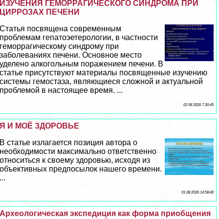
ИЗУЧЕНИЯ ГЕМОРРАГИЧЕСКОГО СИНДРОМА ПРИ
ЦИРРОЗАХ ПЕЧЕНИ
Статья посвящена современным
проблемам гепатоэетерологии, в частности
геморрагическому синдрому при
заболеваниях печени. Основное место
уделено алкогольным поражением печени. В
статье присутствуют материалы посвященные изучению
системы гемостаза, являющиеся сложной и актуальной
проблемой в настоящее время. ...
02 08 2026 7:30:45
Я И МОЁ ЗДОРОВЬЕ
В статье излагается позиция автора о
необходимости максимально ответственно
относиться к своему здоровью, исходя из
объективных предпосылок нашего времени.
...
01 08 2026 14:58:40
Археологическая экспедиция как форма приобщения