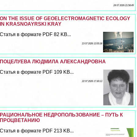
24 07 2026 21:58:49
ON THE ISSUE OF GEOELECTROMAGNETIC ECOLOGY
IN KRASNOAYRSKI KRAY
Статья в формате PDF 82 KB...
23 07 2026 13:55:38
ПОЦЕЛУЕВА ЛЮДМИЛА АЛЕКСАНДРОВНА
Статья в формате PDF 109 KB...
22 07 2026 17:30:13
РАЦИОНАЛЬНОЕ НЕДРОПОЛЬЗОВАНИЕ – ПУТЬ К
ПРОЦВЕТАНИЮ
Статья в формате PDF 213 KB...