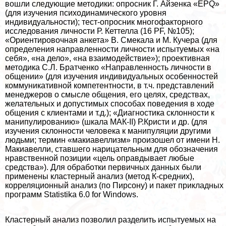
вошли следующие методики: опросник Г. Айзенка «EPQ»
(для изучения психодинамического уровня
индивидуальности); тест-опросник многофакторного
исследования личности Р. Кеттелла (16 PF, №105);
«Ориентировочная анкета» В. Смекала и М. Кучера (для
определения направленности личности испытуемых «на
себя», «на дело», «на взаимодействие»); проективная
методика С.Л. Братченко «Направленность личности в
общении» (для изучения индивидуальных особенностей
коммуникативной компетентности, в т.ч. представлений
менеджеров о смысле общения, его целях, средствах,
желательных и допустимых способах поведения в ходе
общения с клиентами и т.д.); «Диагностика склонности к
манипулированию» (шкала МАК-II) Р.Кристи и др. (для
изучения склонности человека к манипуляции другими
людьми; термин «макиавеллизм» произошел от имени Н.
Макиавелли, ставшего нарицательным для обозначения
нравственной позиции «цель оправдывает любые
средства»). Для обработки первичных данных были
применены кластерный анализ (метод К-средних),
корреляционный анализ (по Пирсону) и пакет прикладных
программ Statistika 6.0 for Windows.
Кластерный анализ позволил разделить испытуемых на