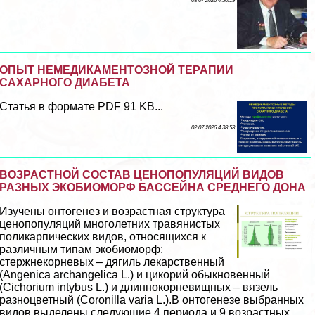
03 07 2026 4:50:19
ОПЫТ НЕМЕДИКАМЕНТОЗНОЙ ТЕРАПИИ
САХАРНОГО ДИАБЕТА
Статья в формате PDF 91 KB...
02 07 2026 4:38:53
ВОЗРАСТНОЙ СОСТАВ ЦЕНОПОПУЛЯЦИЙ ВИДОВ
РАЗНЫХ ЭКОБИОМОРФ БАССЕЙНА СРЕДНЕГО ДОНА
Изучены онтогенез и возрастная структура
ценопопуляций многолетних травянистых
поликарпических видов, относящихся к
различным типам экобиоморф:
стержнекорневых – дягиль лекарственный
(Angenica archangelica L.) и цикорий обыкновенный
(Cichorium intybus L.) и длиннокорневищных – вязель
разноцветный (Coronilla varia L.).В онтогенезе выбранных
видов выделены следующие 4 периода и 9 возрастных