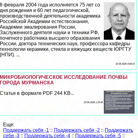
8 февраля 2004 года исполняется 75 лет со
дня рождения и 60 лет педагогической,
производственной деятельности академика
Российской Академии естествознания,
Академии эмалирования России,
Заслуженного деятеля науки и техники РФ,
почетного работника высшего образования
России, доктора технических наук, профессора кафедры
технологии керамики, стекла и вяжущих веществ ЮРГТУ
(НПИ). ...
30 06 2026 4:58:19
МИКРОБИОЛОГИЧЕСКОЕ ИССЛЕДОВАНИЕ ПОЧВЫ
ГОРОДА МУРМАНСКА
Статья в формате PDF 244 KB...
29 06 2026 1:35:46
Еще:
Поддержать себя -1
::
Поддержать себя -2
::
Поддержать
себя -3
::
Поддержать себя -4
::
Поддержать себя -5
::