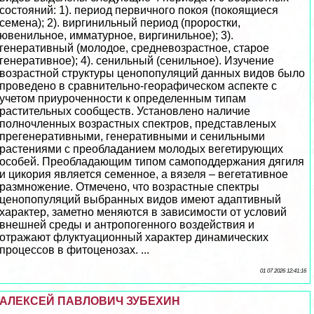
состояний: 1). период первичного покоя (покоящиеся
семена); 2). виргинильный период (проростки,
ювенильное, имматурное, виргинильное); 3).
генеративный (молодое, средневозрастное, старое
генеративное); 4). сенильный (сенильное). Изучение
возрастной структуры ценопопуляций данных видов было
проведено в сравнительно-георафическом аспекте с
учетом приуроченности к определенным типам
растительных сообществ. Установлено наличие
полночлeнных возрастных спектров, представленых
прегенеративными, генеративными и сенильными
растениями с преобладанием молодых вегетирующих
особей. Преобладающим типом самоподдержания дягиля
и цикория является семенное, а вязеля – вегетативное
размножение. Отмечено, что возрастные спектры
ценопопуляций выбранных видов имеют адаптивный
хаpaктер, заметно меняются в зависимости от условий
внешней среды и антропогенного воздействия и
отражают флуктуационный хаpaктер динамических
процессов в фитоценозах. ...
01 07 2026 12:41:16
АЛЕКСЕЙ ПАВЛОВИЧ ЗУБЕХИН