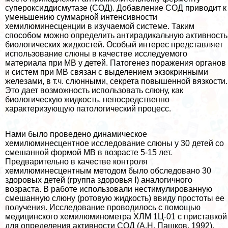
супероксиддисмутазе (СОД). Добавление СОД приводит к
уменьшению суммарной интенсивности
хемилюминесценции в изучаемой системе. Таким
способом можно определить антирадикальную активность
биологических жидкостей. Особый интерес представляет
использование слюны в качестве исследуемого
материала при МВ у детей. Патогенез поражения органов
и систем при МВ связан с выделением экзокринными
железами, в т.ч. слюнными, секрета повышенной вязкости.
Это дает возможность использовать слюну, как
биологическую жидкость, непосредственно
хаpaктеризующую патологический процесс.
Нами было проведено динамическое
хемилюминесцентное исследование слюны у 30 детей со
смешанной формой МВ в возрасте 5-15 лет.
Предварительно в качестве контроля
хемилюминесцентным методом было обследовано 30
здоровых детей (группа здоровья I) аналогичного
возраста. В работе использовали нестимулированную
смешанную слюну (ротовую жидкость) ввиду простоты ее
получения. Исследование проводилось с помощью
медицинского хемилюминометра ХЛМ 1Ц-01 с приставкой
для определения активности СОД (А.Н. Пашков, 1992).