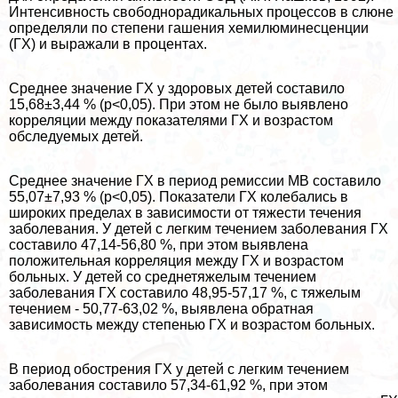
Интенсивность свободнорадикальных процессов в слюне
определяли по степени гашения хемилюминесценции
(ГХ) и выражали в процентах.
Среднее значение ГХ у здоровых детей составило
15,68±3,44 % (p<0,05). При этом не было выявлено
корреляции между показателями ГХ и возрастом
обследуемых детей.
Среднее значение ГХ в период ремиссии МВ составило
55,07±7,93 % (p<0,05). Показатели ГХ колeбaлись в
широких пределах в зависимости от тяжести течения
заболевания. У детей с легким течением заболевания ГХ
составило 47,14-56,80 %, при этом выявлена
положительная корреляция между ГХ и возрастом
больных. У детей со среднетяжелым течением
заболевания ГХ составило 48,95-57,17 %, с тяжелым
течением - 50,77-63,02 %, выявлена обратная
зависимость между степенью ГХ и возрастом больных.
В период обострения ГХ у детей с легким течением
заболевания составило 57,34-61,92 %, при этом