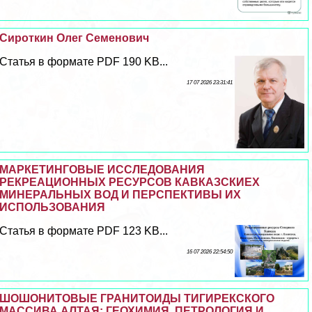
Сироткин Олег Семенович
Статья в формате PDF 190 KB...
17 07 2026 23:31:41
МАРКЕТИНГОВЫЕ ИССЛЕДОВАНИЯ
РЕКРЕАЦИОННЫХ РЕСУРСОВ КАВКАЗСКИЕХ
МИНЕРАЛЬНЫХ ВОД И ПЕРСПЕКТИВЫ ИХ
ИСПОЛЬЗОВАНИЯ
Статья в формате PDF 123 KB...
16 07 2026 22:54:50
ШОШОНИТОВЫЕ ГРАНИТОИДЫ ТИГИРЕКСКОГО
МАССИВА АЛТАЯ: ГЕОХИМИЯ, ПЕТРОЛОГИЯ И