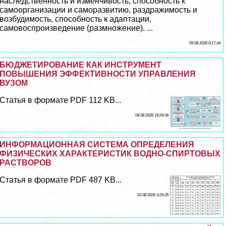
наследственность и изменчивость, способность к
самоорганизации и саморазвитию, раздражимость и
возбудимость, способность к адаптации,
самовоспроизведение (размножение). ...
05 08 2026 8:17:34
БЮДЖЕТИРОВАНИЕ КАК ИНСТРУМЕНТ
ПОВЫШЕНИЯ ЭФФЕКТИВНОСТИ УПРАВЛЕНИЯ
ВУЗОМ
Статья в формате PDF 112 KB...
04 08 2026 19:24:36
ИНФОРМАЦИОННАЯ СИСТЕМА ОПРЕДЕЛЕНИЯ
ФИЗИЧЕСКИХ ХАРАКТЕРИСТИК ВОДНО-СПИРТОВЫХ
РАСТВОРОВ
Статья в формате PDF 487 KB...
03 08 2026 3:29:35