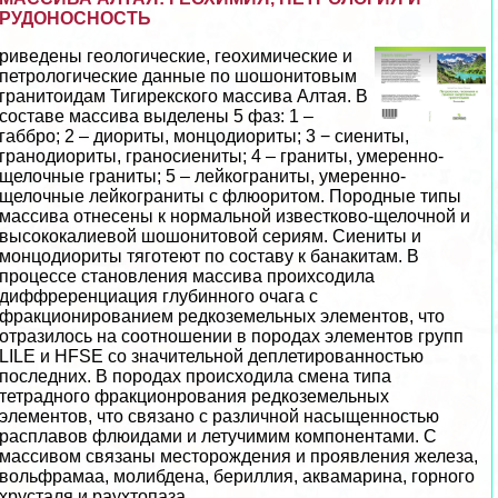
РУДОНОСНОСТЬ
риведены геологические, геохимические и
петрологические данные по шошонитовым
гранитоидам Тигирекского массива Алтая. В
составе массива выделены 5 фаз: 1 –
габбро; 2 – диориты, монцодиориты; 3 − сиениты,
гранодиориты, граносиениты; 4 – граниты, умеренно-
щелочные граниты; 5 – лейкограниты, умеренно-
щелочные лейкограниты с флюоритом. Породные типы
массива отнесены к нормальной известково-щелочной и
высококалиевой шошонитовой сериям. Сиениты и
монцодиориты тяготеют по составу к банакитам. В
процессе становления массива проихсодила
диффреренциация глубинного очага с
фpaкционированием редкоземельных элементов, что
отразилось на соотношении в породах элементов групп
LILE и HFSE со значительной деплетированностью
последних. В породах происходила смена типа
тетрадного фpaкционрования редкоземельных
элементов, что связано с различной насыщенностью
расплавов флюидами и летучимим компонентами. С
массивом связаны месторождения и проявления железа,
вольфрамаа, молибдена, бериллия, аквамарина, горного
хрусталя и раухтопаза. ...