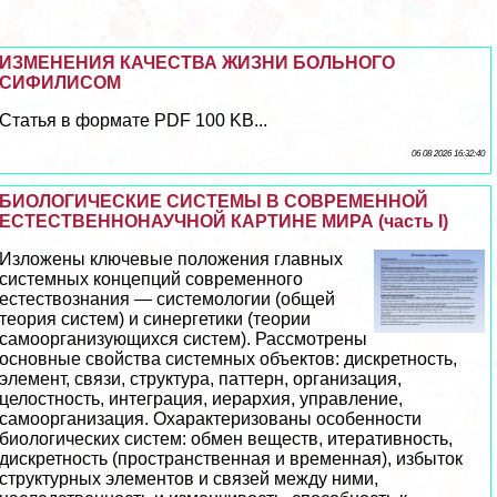
ИЗМЕНЕНИЯ КАЧЕСТВА ЖИЗНИ БОЛЬНОГО
СИФИЛИСОМ
Статья в формате PDF 100 KB...
06 08 2026 16:32:40
БИОЛОГИЧЕСКИЕ СИСТЕМЫ В СОВРЕМЕННОЙ
ЕСТЕСТВЕННОНАУЧНОЙ КАРТИНЕ МИРА (часть I)
Изложены ключевые положения главных
системных концепций современного
естествознания — системологии (общей
теория систем) и синергетики (теории
самоорганизующихся систем). Рассмотрены
основные свойства системных объектов: дискретность,
элемент, связи, структура, паттерн, организация,
целостность, интеграция, иерархия, управление,
самоорганизация. Охаpaктеризованы особенности
биологических систем: обмен веществ, итеративность,
дискретность (прострaнcтвенная и временная), избыток
структурных элементов и связей между ними,