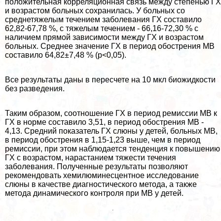
положительная корреляционная связь между степенью ГХ
и возрастом больных сохранилась. У больных со
среднетяжелым течением заболевания ГХ составило
62,82-67,78 %, с тяжелым течением - 66,16-72,30 % с
наличием прямой зависимости между ГХ и возрастом
больных. Среднее значение ГХ в период обострения МВ
составило 64,82±7,48 % (p<0,05).
Все результаты даны в пересчете на 10 мкл биожидкости
без разведения.
Таким образом, соотношение ГХ в период ремиссии МВ к
ГХ в норме составило 3,51, в период обострения МВ -
4,13. Средний показатель ГХ слюны у детей, больных МВ,
в период обострения в 1,15-1,23 выше, чем в период
ремиссии, при этом наблюдается тенденция к повышению
ГХ с возрастом, нарастанием тяжести течения
заболевания. Полученные результаты позволяют
рекомендовать хемилюминесцентное исследование
слюны в качестве диагностического метода, а также
метода динамического контроля при МВ у детей.