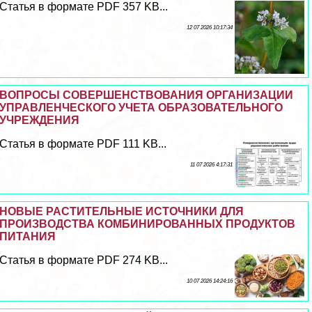
Статья в формате PDF 357 KB...
12 07 2026 10:17:34
ВОПРОСЫ СОВЕРШЕНСТВОВАНИЯ ОРГАНИЗАЦИИ
УПРАВЛЕНЧЕСКОГО УЧЕТА ОБРАЗОВАТЕЛЬНОГО
УЧРЕЖДЕНИЯ
Статья в формате PDF 111 KB...
11 07 2026 4:17:31
НОВЫЕ РАСТИТЕЛЬНЫЕ ИСТОЧНИКИ ДЛЯ
ПРОИЗВОДСТВА КОМБИНИРОВАННЫХ ПРОДУКТОВ
ПИТАНИЯ
Статья в формате PDF 274 KB...
10 07 2026 14:24:16