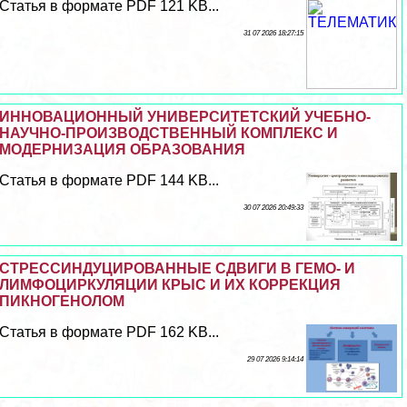
Статья в формате PDF 121 KB...
31 07 2026 18:27:15
ИННОВАЦИОННЫЙ УНИВЕРСИТЕТСКИЙ УЧЕБНО-
НАУЧНО-ПРОИЗВОДСТВЕННЫЙ КОМПЛЕКС И
МОДЕРНИЗАЦИЯ ОБРАЗОВАНИЯ
Статья в формате PDF 144 KB...
30 07 2026 20:49:33
СТРЕССИНДУЦИРОВАННЫЕ СДВИГИ В ГЕМО- И
ЛИМФОЦИРКУЛЯЦИИ КРЫС И ИХ КОРРЕКЦИЯ
ПИКНОГЕНОЛОМ
Статья в формате PDF 162 KB...
29 07 2026 9:14:14