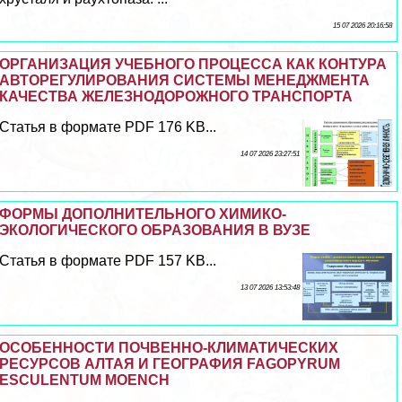
15 07 2026 20:16:58
ОРГАНИЗАЦИЯ УЧЕБНОГО ПРОЦЕССА КАК КОНТУРА
АВТОРЕГУЛИРОВАНИЯ СИСТЕМЫ МЕНЕДЖМЕНТА
КАЧЕСТВА ЖЕЛЕЗНОДОРОЖНОГО ТРАНСПОРТА
Статья в формате PDF 176 KB...
14 07 2026 23:27:51
ФОРМЫ ДОПОЛНИТЕЛЬНОГО ХИМИКО-
ЭКОЛОГИЧЕСКОГО ОБРАЗОВАНИЯ В ВУЗЕ
Статья в формате PDF 157 KB...
13 07 2026 13:53:48
ОСОБЕННОСТИ ПОЧВЕННО-КЛИМАТИЧЕСКИХ
РЕСУРСОВ АЛТАЯ И ГЕОГРАФИЯ FAGOPYRUM
ESCULENTUM MOENCH