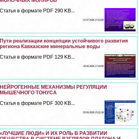
МОЛОЧНЫХ МОЛЯРОВ
Статья в формате PDF 290 KB...
01 07 2026 17:13:20
Пути реализации концепции устойчивого развития
региона Кавказские минеральные воды
Статья в формате PDF 129 KB...
30 06 2026 17:19:50
НЕЙРОГЕННЫЕ МЕХАНИЗМЫ РЕГУЛЯЦИИ
МЫШЕЧНОГО ТОНУСА
Статья в формате PDF 300 KB...
29 06 2026 15:21:34
«ЛУЧШИЕ ЛЮДИ» И ИХ РОЛЬ В РАЗВИТИИ
ОБЩЕСТВА В СИСТЕМЕ ВЗГЛЯДОВ ПЛАТОНА И