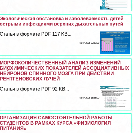
Экологическая обстановка и заболеваемость детей
острыми инфекциями верхних дыхательных путей
Статья в формате PDF 117 KB...
06 07 2026 23:57:22
МОРФОКОЛИЧЕСТВЕННЫЙ АНАЛИЗ ИЗМЕНЕНИЙ
БИОХИМИЧЕСКИХ ПОКАЗАТЕЛЕЙ АССОЦИАТИВНЫХ
НЕЙРОНОВ СПИННОГО МОЗГА ПРИ ДЕЙСТВИИ
РЕНТГЕНОВСКИХ ЛУЧЕЙ
Статья в формате PDF 92 KB...
05 07 2026 16:55:23
ОРГАНИЗАЦИЯ САМОСТОЯТЕЛЬНОЙ РАБОТЫ
СТУДЕНТОВ В РАМКАХ КУРСА «ФИЗИОЛОГИЯ
ПИТАНИЯ»