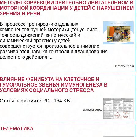
МЕТОДЫ КОРРЕКЦИИ ЗРИТЕЛЬНО-ДВИГАТЕЛЬНОЙ И
МОТОРНОЙ КООРДИНАЦИИ У ДЕТЕЙ С НАРУШЕНИЕМ
ЗРЕНИЯ И РЕЧИ
В процессе тренировки отдельных
компонентов ручной моторики (тонус, сила,
точность движений, кинетический и
динамический пpaксис) у детей
совершенствуется произвольное внимание,
развиваются навыки контроля и планирования
целостного действия. ...
02 08 2026 11:17:33
ВЛИЯНИЕ ФЕНИБУТА НА КЛЕТОЧНОЕ И
ГУМОРАЛЬНОЕ ЗВЕНЬЯ ИММУНОГЕНЕЗА В
УСЛОВИЯХ СОЦИАЛЬНОГО СТРЕССА
Статья в формате PDF 164 KB...
01 08 2026 3:55:31
ТЕЛЕМАТИКА