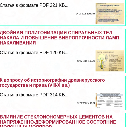
Статья в формате PDF 221 KB...
04 07 2026 19:50:36
ДВОЙНАЯ ПОЛИГОНИЗАЦИЯ СПИРАЛЬНЫХ ТЕЛ
НАКАЛА И ПОВЫШЕНИЕ ВИБРОПРОЧНОСТИ ЛАМП
НАКАЛИВАНИЯ
Статья в формате PDF 120 KB...
03 07 2026 5:35:20
К вопросу об историографии древнерусского
государства и права (VIII-X вв.)
Статья в формате PDF 314 KB...
02 07 2026 4:55:26
ВЛИЯНИЕ СТЕКЛОИОНОМЕРНЫХ ЦЕМЕНТОВ НА
НАПРЯЖЕННО-ДЕФОРМИРОВАННОЕ СОСТОЯНИЕ