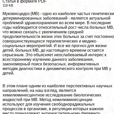
Статья в формате PDF
119 KB
Муковисцидоз (МВ) - одно из наиболее частых генетически
детерминированных заболеваний - является актуальной
проблемой здравоохранения во всем мире. В последние
годы наблюдается относительный рост числа больных МВ,
что можно связать с увеличением средней
продолжительности жизни этих больных за счет постоянно
совершенствующихся терапевтических и медико-
социальных мероприятий. И все же прогноз для жизни
детей, больных МВ, до настоящего времени остается
серьезным. Это объясняет неослабеваемый интерес к
всестороннему изучению данного заболевания,
закономерный поиск безопасных, информативных
методик диагностики и динамического контроля при МВ у
детей.
В этом плане одним из наиболее перспективных научных
направлений, на наш взгляд, является
хемилюминесцентное исследование биологических
жидкостей при МВ. Метод хемилюминесценции
используют для изучения свободнорадикальных
процессов в организме, в регуляции которых важное
место принадлежит антиокислительному ферменту