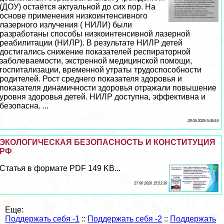
(ДОУ) остаётся актуальной до сих пор. На
основе применения низкоинтенсивного
лазерного излучения ( НИЛИ) были
разработаны способы низкоинтенсивной лазерной
реабилитации (НИЛР). В результате НИЛР детей
достигались снижение показателей респираторной
заболеваемости, экстренной медицинской помощи,
госпитализации, временной утраты трудоспособности
родителей. Рост среднего показателя здоровья и
показателя динамичности здоровья отражали повышение
уровня здоровья детей. НИЛР доступна, эффективна и
безопасна. ...
28 06 2026 5:36:16
ЭКОЛОГИЧЕСКАЯ БЕЗОПАСНОСТЬ И КОНСТИТУЦИЯ
РФ
Статья в формате PDF 149 KB...
27 06 2026 15:51:39
Еще:
Поддержать себя -1
::
Поддержать себя -2
::
Поддержать