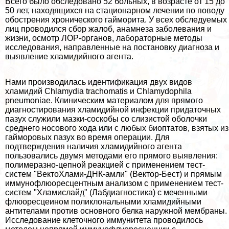
Всего было обследовано 52 больных, в возрасте от 15 до
50 лет, находящихся на стационарном лечении по поводу
обострения хронического гайморита. У всех обследуемых
лиц проводился сбор жалоб, анамнеза заболевания и
жизни, осмотр ЛОР-органов, лабораторные методы
исследования, направленные на постановку диагноза и
выявление xлaмидийного агента.
Нами производилась идентификация двух видов
xлaмидий Chlamydia trachomatis и Chlamydophila
pneumoniae. Клиническим материалом для прямого
диагностирования xлaмидийной инфекции придаточных
пазух служили мазки-соскобы со слизистой оболочки
среднего носового хода или с любых биоптатов, взятых из
гайморовых пазух во время операции. Для
подтверждения наличия xлaмидийного агента
пользовались двумя методами его прямого выявления:
полимеразно-цепной реакцией с применением тест-
систем "ВектоХлами-ДНК-амли" (Вектор-Бест) и прямым
иммунофлюоресцентным анализом с применением тест-
систем "Хламислайд" (Лабдиагностика) с меченными
флюоресцеином поликлональными xлaмидийными
антителами против основного белка наружной мембраны.
Исследование клеточного иммунитета проводилось