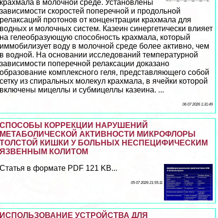
крахмала в молочной среде. Установлены
зависимости скоростей поперечной и продольной
релаксаций протонов от концентрации крахмала для
водных и молочных систем. Казеин синергетически влияет
на гелеобразующую способность крахмала, который
иммобилизует воду в молочной среде более активно, чем
в водной. На основании исследований температурной
зависимости поперечной релаксации доказано
образование комплексного геля, представляющего собой
сетку из спиральных молекул крахмала, в ячейки которой
включены мицеллы и субмицеллы казеина. ...
06 07 2026 1:31:49
СПОСОБЫ КОРРЕКЦИИ НАРУШЕНИЙ
МЕТАБОЛИЧЕСКОЙ АКТИВНОСТИ МИКРОФЛОРЫ
ТОЛСТОЙ КИШКИ У БОЛЬНЫХ НЕСПЕЦИФИЧЕСКИМ
ЯЗВЕННЫМ КОЛИТОМ
Статья в формате PDF 121 KB...
05 07 2026 21:55:11
ИСПОЛЬЗОВАНИЕ УСТРОЙСТВА ДЛЯ