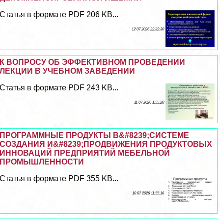
Статья в формате PDF 206 KB...
12 07 2026 22:32:30
К ВОПРОСУ ОБ ЭФФЕКТИВНОМ ПРОВЕДЕНИИ
ЛЕКЦИИ В УЧЕБНОМ ЗАВЕДЕНИИ
Статья в формате PDF 243 KB...
11 07 2026 1:55:20
ПРОГРАММНЫЕ ПРОДУКТЫ В&#8239;СИСТЕМЕ
СОЗДАНИЯ И&#8239;ПРОДВИЖЕНИЯ ПРОДУКТОВЫХ
ИННОВАЦИЙ ПРЕДПРИЯТИЙ МЕБЕЛЬНОЙ
ПРОМЫШЛЕННОСТИ
Статья в формате PDF 355 KB...
10 07 2026 11:55:16