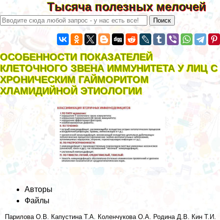
Тысяча полезных мелочей
ОСОБЕННОСТИ ПОКАЗАТЕЛЕЙ
КЛЕТОЧНОГО ЗВЕНА ИММУНИТЕТА У ЛИЦ С
ХРОНИЧЕСКИМ ГАЙМОРИТОМ
ХЛАМИДИЙНОЙ ЭТИОЛОГИИ
Авторы
Файлы
Парилова О.В.
Капустина Т.А.
Коленчукова О.А.
Родина Д.В.
Кин Т.И.