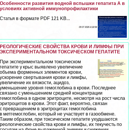
Особенности развития водной вспышки гепатита А в
условиях активной иммунопрофилактики
Статья в формате PDF 121 KB...
09 07 2026 4:18:58
РЕОЛОГИЧЕСКИЕ СВОЙСТВА КРОВИ И ЛИМФЫ ПРИ
ЭКСПЕРИМЕНТАЛЬНОМ ТОКСИЧЕСКОМ ГЕПАТИТЕ
При экспериментальном токсическом
гепатите у крыс выявлено увеличение
объема форменных элементов крови,
ускорение свертывания крови и лимфы,
увеличение их вязкости, ацидоз,
уменьшение уровня гемоглобина в крови. Последнее
связано с уменьшением средней концентрации
гемоглобина в одном эритроците, несмотря на рост числа
эритроцитов в крови. Этот факт, вероятно, связан
с превращением в эритроцитах гемоглобина
в метгемоглобин, который не участвует в газообмене.
Таким образом, при токсическом гепатите ухудшаются
реологические свойства крови и лимфы, их текучесть по
сосудам на фоне выраженной анемии и снижении