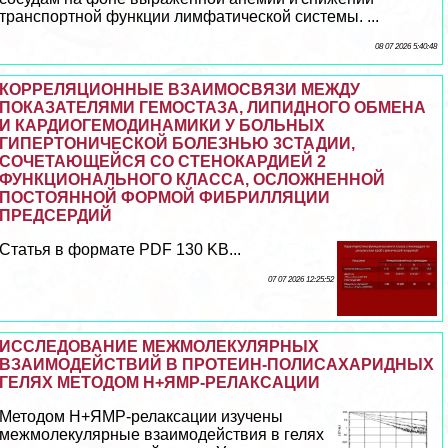
трaнcпортной функции лимфатической системы. ...
08 07 2026 5:40:48
КОРРЕЛЯЦИОННЫЕ ВЗАИМОСВЯЗИ МЕЖДУ
ПОКАЗАТЕЛЯМИ ГЕМОСТАЗА, ЛИПИДНОГО ОБМЕНА
И КАРДИОГЕМОДИНАМИКИ У БОЛЬНЫХ
ГИПЕРТОНИЧЕСКОЙ БОЛЕЗНЬЮ 3СТАДИИ,
СОЧЕТАЮЩЕЙСЯ СО СТЕНОКАРДИЕЙ 2
ФУНКЦИОНАЛЬНОГО КЛАССА, ОСЛОЖНЕННОЙ
ПОСТОЯННОЙ ФОРМОЙ ФИБРИЛЛЯЦИИ
ПРЕДСЕРДИЙ
Статья в формате PDF 130 KB...
07 07 2026 12:25:52
ИССЛЕДОВАНИЕ МЕЖМОЛЕКУЛЯРНЫХ
ВЗАИМОДЕЙСТВИЙ В ПРОТЕИН-ПОЛИСАХАРИДНЫХ
ГЕЛЯХ МЕТОДОМ Н+ЯМР-РЕЛАКСАЦИИ
Методом Н+ЯМР-релаксации изучены
межмолекулярные взаимодействия в гелях