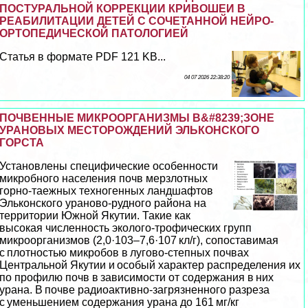
ПОСТУРАЛЬНОЙ КОРРЕКЦИИ КРИВОШЕИ В
РЕАБИЛИТАЦИИ ДЕТЕЙ С СОЧЕТАННОЙ НЕЙРО-
ОРТОПЕДИЧЕСКОЙ ПАТОЛОГИЕЙ
Статья в формате PDF 121 KB...
04 07 2026 22:38:20
ПОЧВЕННЫЕ МИКРООРГАНИЗМЫ В&#8239;ЗОНЕ
УРАНОВЫХ МЕСТОРОЖДЕНИЙ ЭЛЬКОНСКОГО
ГОРСТА
Установлены специфические особенности
микробного населения почв мерзлотных
горно-таежных техногенных ландшафтов
Эльконского ураново-рудного района на
территории Южной Якутии. Такие как
высокая численность эколого-трофических групп
микроорганизмов (2,0·103–7,6·107 кл/г), сопоставимая
с плотностью микробов в лугово-степных почвах
Центральной Якутии и особый хаpaктер распределения их
по профилю почв в зависимости от содержания в них
урана. В почве радиоактивно-загрязненного разреза
с уменьшением содержания урана до 161 мг/кг