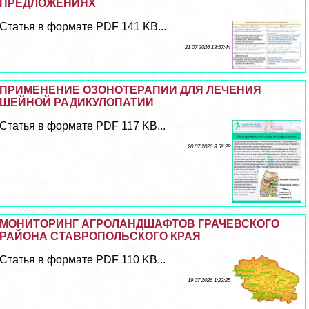
ПРЕДЛОЖЕНИЯХ
Статья в формате PDF 141 KB...
21 07 2026 13:57:44
ПРИМЕНЕНИЕ ОЗОНОТЕРАПИИ ДЛЯ ЛЕЧЕНИЯ
ШЕЙНОЙ РАДИКУЛОПАТИИ
Статья в формате PDF 117 KB...
20 07 2026 3:58:28
МОНИТОРИНГ АГРОЛАНДШАФТОВ ГРАЧЕВСКОГО
РАЙОНА СТАВРОПОЛЬСКОГО КРАЯ
Статья в формате PDF 110 KB...
19 07 2026 1:22:25