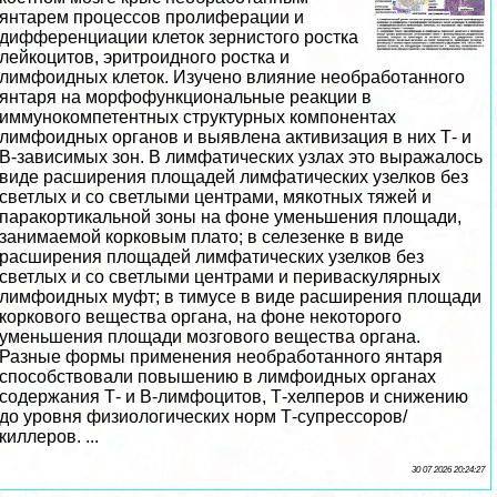
янтарем процессов пролиферации и
дифференциации клеток зернистого ростка
лейкоцитов, эритроидного ростка и
лимфоидных клеток. Изучено влияние необработанного
янтаря на морфофункциональные реакции в
иммунокомпетентных структурных компонентах
лимфоидных органов и выявлена активизация в них Т- и
В-зависимых зон. В лимфатических узлах это выражалось
виде расширения площадей лимфатических узелков без
светлых и со светлыми центрами, мякотных тяжей и
паpaкортикальной зоны на фоне уменьшения площади,
занимаемой корковым плато; в селезенке в виде
расширения площадей лимфатических узелков без
светлых и со светлыми центрами и периваскулярных
лимфоидных муфт; в тимусе в виде расширения площади
коркового вещества органа, на фоне некоторого
уменьшения площади мозгового вещества органа.
Разные формы применения необработанного янтаря
способствовали повышению в лимфоидных органах
содержания Т- и В-лимфоцитов, Т-хелперов и снижению
до уровня физиологических норм Т-супрессоров/
киллеров. ...
30 07 2026 20:24:27