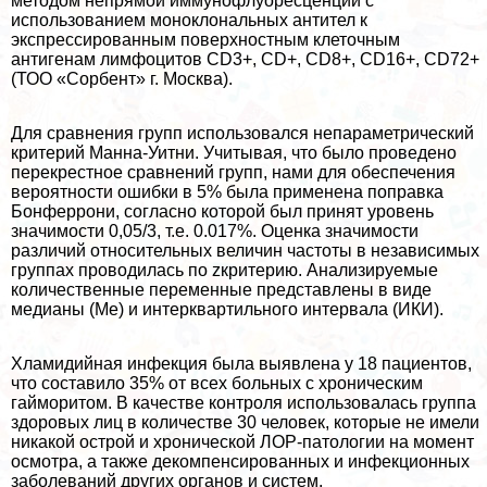
методом непрямой иммунофлуоресценции с
использованием моноклональных антител к
экспрессированным поверхностным клеточным
антигенам лимфоцитов СD3+, СD+, СD8+, CD16+, CD72+
(ТОО «Сорбент» г. Москва).
Для сравнения групп использовался непараметрический
критерий Манна-Уитни. Учитывая, что было проведено
перекрестное сравнений групп, нами для обеспечения
вероятности ошибки в 5% была применена поправка
Бонферрони, согласно которой был принят уровень
значимости 0,05/3, т.е. 0.017%. Оценка значимости
различий относительных величин частоты в независимых
группах проводилась по zкритерию. Анализируемые
количественные переменные представлены в виде
медианы (Ме) и интерквартильного интервала (ИКИ).
Хлaмидийная инфекция была выявлена у 18 пациентов,
что составило 35% от всех больных с хроническим
гайморитом. В качестве контроля использовалась группа
здоровых лиц в количестве 30 человек, которые не имели
никакой острой и хронической ЛОР-патологии на момент
осмотра, а также декомпенсированных и инфекционных
заболеваний других органов и систем.