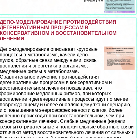
16 07 2026 9:17:20
ДЕПО-МОДЕЛИРОВАНИЕ ПРОТИВОДЕЙСТВИЯ
ДЕГЕНЕРАТИВНЫМ ПРОЦЕССАМ В
КОНСЕРВАТИВНОМ И ВОССТАНОВИТЕЛЬНОМ
ЛЕЧЕНИИ
Депо-моделирование описывает круговые
процессы в метаболизме, качели депо-
пулов, обратные связи между ними, связь
воспаления и энергетики в организме,
медленные ритмы в метаболизме.
Сравнительное изучение противодействия
дегенеративным процессам в консервативном и
восстановительном лечении показывает, что
формирование медленных ритмов, при которых
воспаление и дегенеративные процессы идут по менее
повреждающему и более оновляющему ткани сценарию,
и с повышением энергоэффективности клеток, более
успешно происходит при восстановительном, чем при
консервативном лечении. Слабые медленные (недели,
сезоны) отрицательные и положительные обратные связи
отличают метод восстановительного лечения от сильных и
быстрых (часы, сутки, 2 недели) при консервативном. ...