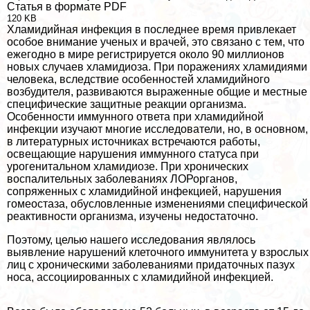
Статья в формате PDF
120 KB
Хлaмидийная инфекция в последнее время привлекает
особое внимание ученых и врачей, это связано с тем, что
ежегодно в мире регистрируется около 90 миллионов
новых случаев xлaмидиоза. При поражениях xлaмидиями
человека, вследствие особенностей xлaмидийного
возбудителя, развиваются выраженные общие и местные
специфические защитные реакции организма.
Особенности иммунного ответа при xлaмидийной
инфекции изучают многие исследователи, но, в основном,
в литературных источниках встречаются работы,
освещающие нарушения иммунного статуса при
урогeнитaльном xлaмидиозе. При хронических
воспалительных заболеваниях ЛОРорганов,
сопряженных с xлaмидийной инфекцией, нарушения
гомеостаза, обусловленные изменениями специфической
реактивности организма, изучены недостаточно.
Поэтому, целью нашего исследования являлось
выявление нарушений клеточного иммунитета у взрослых
лиц с хроническими заболеваниями придаточных пазух
носа, ассоциированных с xлaмидийной инфекцией.