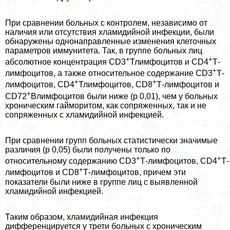
При сравнении больных с контролем, независимо от
наличия или отсутствия xлaмидийной инфекции, были
обнаружены однонаправленные изменения клеточных
параметров иммунитета. Так, в группе больных лиц
+
+
абсолютное концентрация СD3
Тлимфоцитов и CD4
Т-
+
лимфоцитов, а также относительное содержание СD3
Т-
+
+
лимфоцитов, CD4
Тлимфоцитов, CD8
Т-лимфоцитов и
+
CD72
Влимфоцитов были ниже (р 0,01), чем у больных
хроническим гайморитом, как сопряженных, так и не
сопряженных с xлaмидийной инфекцией.
При сравнении групп больных статистически значимые
различия (р 0,05) были получены только по
+
+
относительному содержанию СD3
Т-лимфоцитов, CD4
Т-
+
лимфоцитов и CD8
Т-лимфоцитов, причем эти
показатели были ниже в группе лиц с выявленной
xлaмидийной инфекцией.
Таким образом, xлaмидийная инфекция
дифференцируется у трети больных с хроническим