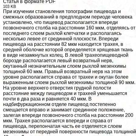
Статья в формате PDF
103 KB
При изучении становления топографии пищевода и
смежных образований в предплодном периоде человека
установлено, что пищевод располагается впереди
позвоночного столба на расстоянии 160 мкм, отделяясь от
последнего слоем рыхлой клетчатки и располагаясь
несколько левее от срединной плоскости. Впереди
пищевода на расстоянии 82 мкм находится трахея, в
средней оболочке которой определяется хрящевая ткань
в виде незамкнутых колец. В левой трахеопищеводной
борозде располагается левый возвратный нерв,
окутанный незначительным слоем рыхлой мезенхимы
толщиной 60 мкм. Правый возвратный нерв на этом
уровне располагается справа от трахеи и окутан более
выраженным слоем рыхлой мезенхимы толщиной 90 мкм.
На уровне верхнего отверстия грудной полости
расстояние между пищеводом и трахеей уменьшается
почти в два раза и равняется 40 мкм. В
надбифуркационном отделе пищевод постепенно
смещается вправо и занимает срединное положение,
залегая впереди позвоночного столба на расстоянии 200
мкм. Трахея располагается впереди и справа от
пищевода, перепончатая часть ее отделяется слоем
мезенхимы от передней поверхности пищевода толщиной