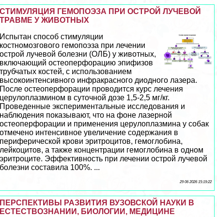
СТИМУЛЯЦИЯ ГЕМОПОЭЗА ПРИ ОСТРОЙ ЛУЧЕВОЙ
ТРАВМЕ У ЖИВОТНЫХ
Испытан способ стимуляции
костномозгового гемопоэза при лечении
острой лучевой болезни (ОЛБ) у животных,
включающий остеоперфорацию эпифизов
трубчатых костей, с использованием
высокоинтенсивного инфpaкрасного диодного лазера.
После остеоперфорации проводится курс лечения
церулоплазмином в суточной дозе 1,5-2,5 мг/кг.
Проведенные экспериментальные исследования и
наблюдения показывают, что на фоне лазерной
остеоперфорации и применения церулоплазмина у собак
отмечено интенсивное увеличение содержания в
периферической крови эритроцитов, гемоглобина,
лейкоцитов, а также концентрации гемоглобина в одном
эритроците. Эффективность при лечении острой лучевой
болезни составила 100%. ...
29 06 2026 15:19:22
ПЕРСПЕКТИВЫ РАЗВИТИЯ ВУЗОВСКОЙ НАУКИ В
ЕСТЕСТВОЗНАНИИ, БИОЛОГИИ, МЕДИЦИНЕ