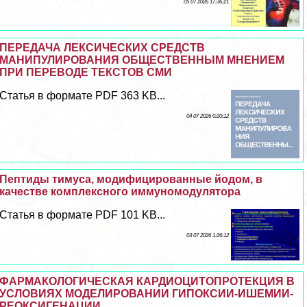
05 07 2026 17:36:21
ПЕРЕДАЧА ЛЕКСИЧЕСКИХ СРЕДСТВ
МАНИПУЛИРОВАНИЯ ОБЩЕСТВЕННЫМ МНЕНИЕМ
ПРИ ПЕРЕВОДЕ ТЕКСТОВ СМИ
Статья в формате PDF 363 KB...
04 07 2026 0:20:12
Пептиды тимуса, модифицированные йодом, в
качестве комплексного иммуномодулятора
Статья в формате PDF 101 KB...
03 07 2026 1:26:12
ФАРМАКОЛОГИЧЕСКАЯ КАРДИОЦИТОПРОТЕКЦИЯ В
УСЛОВИЯХ МОДЕЛИРОВАНИИ ГИПОКСИИ-ИШЕМИИ-
РЕОКСИГЕНАЦИИ