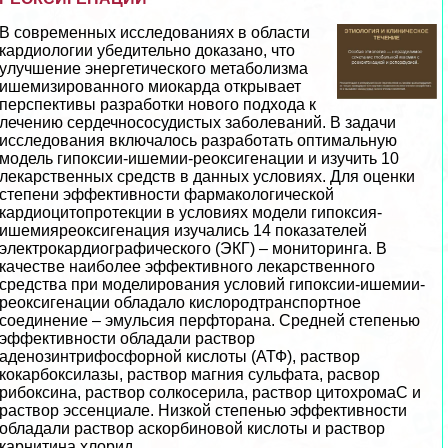
В современных исследованиях в области
кардиологии убедительно доказано, что
улучшение энергетического метаболизма
ишемизированного миокарда открывает
перспективы разработки нового подхода к
лечению сердечнососудистых заболеваний. В задачи
исследования включалось разработать оптимальную
модель гипоксии-ишемии-реоксигенации и изучить 10
лекарственных средств в данных условиях. Для оценки
степени эффективности фармакологической
кардиоцитопротекции в условиях модели гипоксия-
ишемияреоксигенация изучались 14 показателей
электрокардиографического (ЭКГ) – мониторинга. В
качестве наиболее эффективного лекарственного
средства при моделирования условий гипоксии-ишемии-
реоксигенации обладало кислородтрaнcпортное
соединение – эмульсия перфторана. Средней степенью
эффективности обладали раствор
аденозинтрифосфорной кислоты (АТФ), раствор
кокарбоксилазы, раствор магния сульфата, расвор
рибоксина, раствор солкосерила, раствор цитохромаС и
раствор эссенциале. Низкой степенью эффективности
обладали раствор аскорбиновой кислоты и раствор
карнитина хлорид. ...