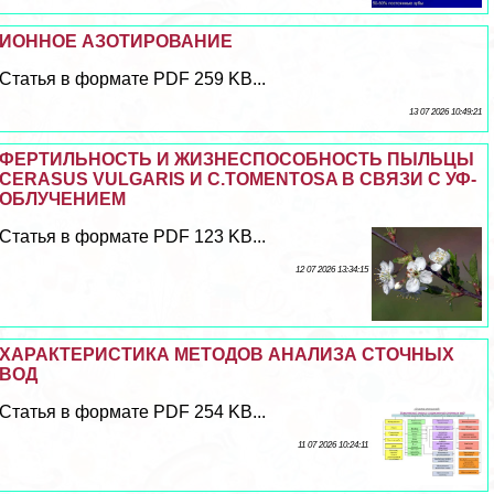
ИОННОЕ АЗОТИРОВАНИЕ
Статья в формате PDF 259 KB...
13 07 2026 10:49:21
ФЕРТИЛЬНОСТЬ И ЖИЗНЕСПОСОБНОСТЬ ПЫЛЬЦЫ
CERASUS VULGARIS И C.TOMENTOSA В СВЯЗИ С УФ-
ОБЛУЧЕНИЕМ
Статья в формате PDF 123 KB...
12 07 2026 13:34:15
ХАРАКТЕРИСТИКА МЕТОДОВ АНАЛИЗА СТОЧНЫХ
ВОД
Статья в формате PDF 254 KB...
11 07 2026 10:24:11