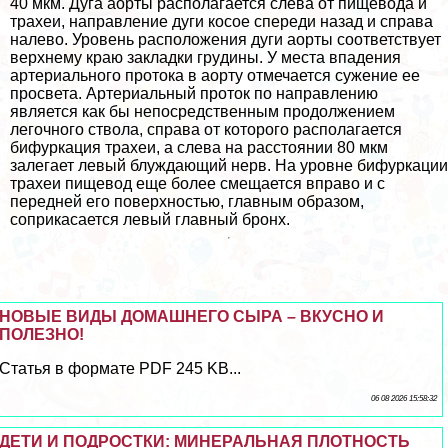
40 мкм. Дуга аорты располагается слева от пищевода и
трахеи, направление дуги косое спереди назад и справа
налево. Уровень расположения дуги аорты соответствует
верхнему краю закладки гpyдины. У места впадения
артериального протока в аорту отмечается сужение ее
просвета. Артериальный проток по направлению
является как бы непосредственным продолжением
легочного ствола, справа от которого располагается
бифуркация трахеи, а слева на расстоянии 80 мкм
залегает левый блуждающий нерв. На уровне бифуркации
трахеи пищевод еще более смещается вправо и с
передней его поверхностью, главным образом,
соприкасается левый главный бронх.
НОВЫЕ ВИДЫ ДОМАШНЕГО СЫРА – ВКУСНО И
ПОЛЕЗНО!
Статья в формате PDF 245 KB...
06 08 2026 15:58:32
ДЕТИ И ПОДРОСТКИ: МИНЕРАЛЬНАЯ ПЛОТНОСТЬ