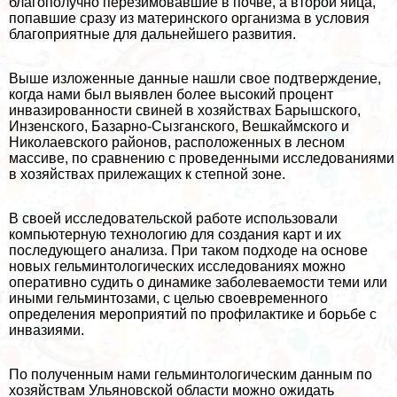
благополучно перезимовавшие в почве, а второй яйца,
попавшие сразу из материнского организма в условия
благоприятные для дальнейшего развития.
Выше изложенные данные нашли свое подтверждение,
когда нами был выявлен более высокий процент
инвазированности свиней в хозяйствах Барышского,
Инзенского, Базарно-Сызганского, Вешкаймского и
Николаевского районов, расположенных в лесном
массиве, по сравнению с проведенными исследованиями
в хозяйствах прилежащих к степной зоне.
В своей исследовательской работе использовали
компьютерную технологию для создания карт и их
последующего анализа. При таком подходе на основе
новых гельминтологических исследованиях можно
оперативно судить о динамике заболеваемости теми или
иными гельминтозами, с целью своевременного
определения мероприятий по профилактике и борьбе с
инвазиями.
По полученным нами гельминтологическим данным по
хозяйствам Ульяновской области можно ожидать