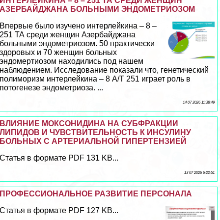
ИНТЕРЛЕЙКИНА – 8 – 251 ТА СРЕДИ ЖЕНЩИН
АЗЕРБАЙДЖАНА БОЛЬНЫМИ ЭНДОМЕТРИОЗОМ
Впервые было изучено интерлейкина – 8 –
251 ТА среди женщин Азербайджана
больными эндометриозом. 50 пpaктически
здоровых и 70 женщин больных
эндомертиозом находились под нашем
наблюдением. Исследование показали что, генетический
полиморизм интерлейкина – 8 А/Т 251 играет роль в
потогенезе эндометриоза. ...
14 07 2026 11:38:49
ВЛИЯНИЕ МОКСОНИДИНА НА СУБФРАКЦИИ
ЛИПИДОВ И ЧУВСТВИТЕЛЬНОСТЬ К ИНСУЛИНУ
БОЛЬНЫХ С АРТЕРИАЛЬНОЙ ГИПЕРТЕНЗИЕЙ
Статья в формате PDF 131 KB...
13 07 2026 6:22:51
ПРОФЕССИОНАЛЬНОЕ РАЗВИТИЕ ПЕРСОНАЛА
Статья в формате PDF 127 KB...