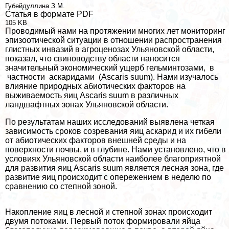
Губейдуллина З.М.
Статья в формате PDF
105 KB
Проводимый нами на протяжении многих лет мониторинг
эпизоотической ситуации в отношении распространения
глистных инвазий в агроценозах Ульяновской области,
показал, что свиноводству области наносится
значительный экономический ущерб гельминтозами, в
частности аскаридами (Ascaris suum). Нами изучалось
влияние природных абиотических факторов на
выживаемость яиц Ascaris suum в различных
ландшафтных зонах Ульяновской области.
По результатам наших исследований выявлена четкая
зависимость сроков созревания яиц аскарид и их гибели
от абиотических факторов внешней среды и на
поверхности почвы, и в глубине. Нами установлено, что в
условиях Ульяновской области наиболее благоприятной
для развития яиц Ascaris suum является лесная зона, где
развитие яиц происходит с опережением в неделю по
сравнению со степной зоной.
Накопление яиц в лесной и степной зонах происходит
двумя потоками. Первый поток формировали яйца