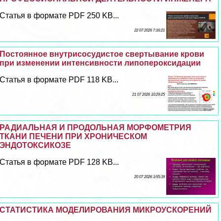
Статья в формате PDF 250 KB...
22 07 2026 7:16:21
Постоянное внутрисосудистое свертывание крови
при изменении интенсивности липопероксидации
Статья в формате PDF 118 KB...
21 07 2026 10:29:25
РАДИАЛЬНАЯ И ПРОДОЛЬНАЯ МОРФОМЕТРИЯ
ТКАНИ ПЕЧЕНИ ПРИ ХРОНИЧЕСКОМ
ЭНДОТОКСИКОЗЕ
Статья в формате PDF 128 KB...
20 07 2026 3:55:39
СТАТИСТИКА МОДЕЛИРОВАНИЯ МИКРОУСКОРЕНИЙ