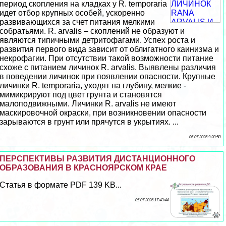
период скопления на кладках у R. temporaria
идет отбор крупных особей, ускоренно
развивающихся за счет питания мелкими
собратьями. R. arvalis – скоплений не образуют и
являются типичными детритофагами. Успех роста и
развития первого вида зависит от облигатного каинизма и
нeкpoфагии. При отсутствии такой возможности питание
схоже с питанием личинок R. arvalis. Выявлены различия
в поведении личинок при появлении опасности. Крупные
личинки R. temporaria, уходят на глубину, мелкие -
мимикрируют под цвет грунта и становятся
малоподвижными. Личинки R. arvalis не имеют
маскировочной окраски, при возникновении опасности
зарываются в грунт или прячутся в укрытиях. ...
06 07 2026 9:20:50
ПЕРСПЕКТИВЫ РАЗВИТИЯ ДИСТАНЦИОННОГО
ОБРАЗОВАНИЯ В КРАСНОЯРСКОМ КРАЕ
Статья в формате PDF 139 KB...
05 07 2026 17:43:44