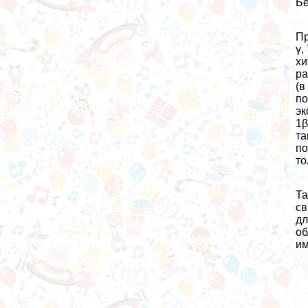
Бе
Пр
γ,
хи
ра
(в
по
эк
1β
та
по
то
Та
св
дл
об
им