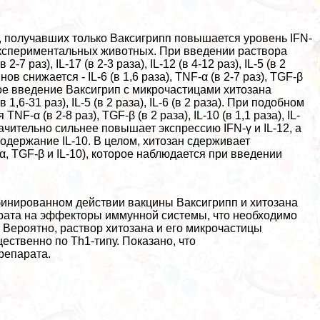
, получавших только Ваксигрипп повышается уровень IFN-
отке экспериментальных животных. При введении раствора
 раз), IL-17 (в 2-3 раза), IL-12 (в 4-12 раз), IL-5 (в 2
инов снижается - IL-6 (в 1,6 раза), TNF-α (в 2-7 раз), TGF-β
ванное введение Ваксигрип с микрочастицами хитозана
в 1,6-31 раз), IL-5 (в 2 раза), IL-6 (в 2 раза). При подобном
α (в 2-8 раз), TGF-β (в 2 раза), IL-10 (в 1,1 раза), IL-
начительно сильнее повышает экспрессию IFN-γ и IL-12, а
содержание IL-10. В целом, хитозан сдерживает
 TGF-β и IL-10), которое наблюдается при введении
бинированном действии вакцины Ваксигрипп и хитозана
арата на эффекторы иммунной системы, что необходимо
 Вероятно, раствор хитозана и его микрочастицы
ственно по Th1-типу. Показано, что
репарата.