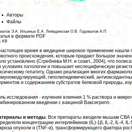
Авторы
Файлы
матов Э.А.
Ильиных Е.А.
Лебединская О.В.
Годовалов А.П.
атья в формате PDF
1 KB
настоящее время в медицине широкое применение нашли п
вотного происхождения, которым придают большое значени
ло установлено (Сгребнева М.Н. и соавт., 2004), что поли
в условиях патологии и повышает неспецифическую резистен
ксическому гепатиту. Однако реализация многих фармаколо
муномодулирующий, гиполипидемический, антиоксидантный
рментов и содержанием субстратов белковой природы, изу
ль исследования - изучение влияния 1 % раствора и микро
мбинированном введении с вакциной Ваксигрипп.
атериалы и методы
. Все препараты вводили мышам СВА п
ределяли концентрацию интерлейкинов (IL)-1β, IL-2, IL-4, IL-5,
кроза опухоли α (TNF-α), трaнcформирующего фактора рос