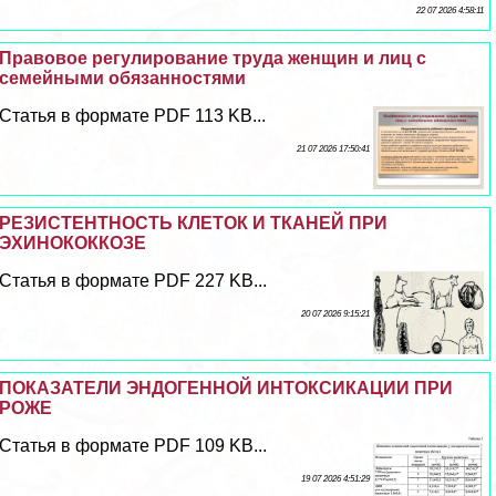
22 07 2026 4:58:11
Правовое регулирование труда женщин и лиц с
семейными обязанностями
Статья в формате PDF 113 KB...
21 07 2026 17:50:41
РЕЗИСТЕНТНОСТЬ КЛЕТОК И ТКАНЕЙ ПРИ
ЭХИНОКОККОЗЕ
Статья в формате PDF 227 KB...
20 07 2026 9:15:21
ПОКАЗАТЕЛИ ЭНДОГЕННОЙ ИНТОКСИКАЦИИ ПРИ
РОЖЕ
Статья в формате PDF 109 KB...
19 07 2026 4:51:29