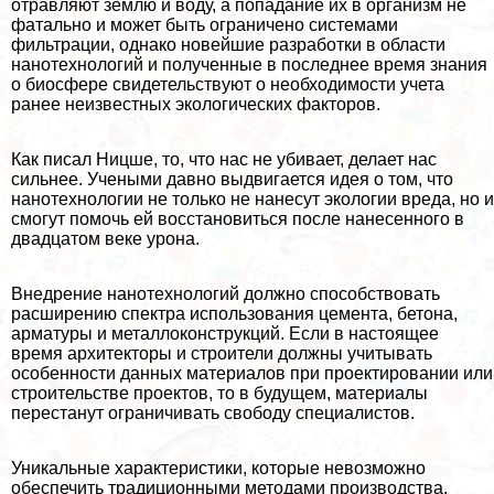
отравляют землю и воду, а попадание их в организм не
фатально и может быть ограничено системами
фильтрации, однако новейшие разработки в области
нанотехнологий и полученные в последнее время знания
о биосфере свидетельствуют о необходимости учета
ранее неизвестных экологических факторов.
Как писал Ницше, то, что нас не убивает, делает нас
сильнее. Учеными давно выдвигается идея о том, что
нанотехнологии не только не нанесут экологии вреда, но и
смогут помочь ей восстановиться после нанесенного в
двадцатом веке урона.
Внедрение нанотехнологий должно способствовать
расширению спектра использования цемента, бетона,
арматуры и металлоконструкций. Если в настоящее
время архитекторы и строители должны учитывать
особенности данных материалов при проектировании или
строительстве проектов, то в будущем, материалы
перестанут ограничивать свободу специалистов.
Уникальные хаpaктеристики, которые невозможно
обеспечить традиционными методами производства,