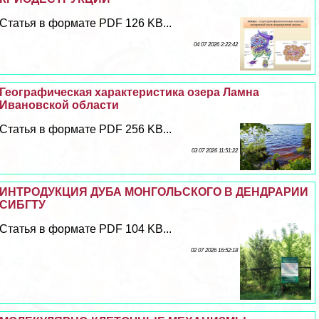
Статья в формате PDF 126 KB...
04 07 2026 2:22:42
Географическая хаpaктеристика озера Ламна
Ивановской области
Статья в формате PDF 256 KB...
03 07 2026 11:51:22
ИНТРОДУКЦИЯ ДУБА МОНГОЛЬСКОГО В ДЕНДРАРИИ
СИБГТУ
Статья в формате PDF 104 KB...
02 07 2026 16:52:18