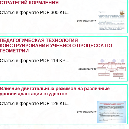
СТРАТЕГИЙ КОРМЛЕНИЯ
Статья в формате PDF 300 KB...
29 06 2026 15:18:35
ПЕДАГОГИЧЕСКАЯ ТЕХНОЛОГИЯ
КОНСТРУИРОВАНИЯ УЧЕБНОГО ПРОЦЕССА ПО
ГЕОМЕТРИИ
Статья в формате PDF 119 KB...
28 06 2026 6:32:17
Влияние двигательных режимов на различные
уровни адаптации студентов
Статья в формате PDF 128 KB...
27 06 2026 10:57:50