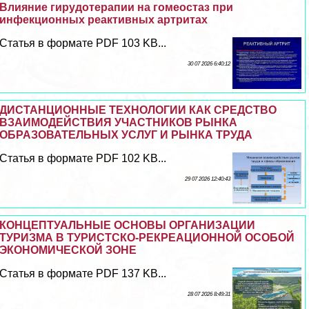
Влияние гирудотерапии на гомеостаз при
инфекционных реактивных артритах
Статья в формате PDF 103 KB...
30 07 2026 6:40:12
ДИСТАНЦИОННЫЕ ТЕХНОЛОГИИ КАК СРЕДСТВО
ВЗАИМОДЕЙСТВИЯ УЧАСТНИКОВ РЫНКА
ОБРАЗОВАТЕЛЬНЫХ УСЛУГ И РЫНКА ТРУДА
Статья в формате PDF 102 KB...
29 07 2026 12:40:43
КОНЦЕПТУАЛЬНЫЕ ОСНОВЫ ОРГАНИЗАЦИИ
ТУРИЗМА В ТУРИСТСКО-РЕКРЕАЦИОННОЙ ОСОБОЙ
ЭКОНОМИЧЕСКОЙ ЗОНЕ
Статья в формате PDF 137 KB...
28 07 2026 8:49:31