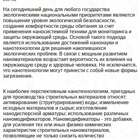
На сегодняшний день для любого государства
экологическими национальными приоритетами являются
повышение уровня экологической безопасности,
создание комфортности среды обитания за счет
применения наносистемной техники для мониторинга и
защиты окружающей среды. Основой такого подхода
является использование достижений нанонауки и
нанотехнологии для решения накопившихся
экологических проблем. В связи с мощным развитием
наноматериалов возрастает вероятность их влияния на
окружающую среду и здоровье человека. Не исключается,
что нанотехнологии могут принести с собой новые формы
загрязнения.
К наиболее перспективным нанотехнологиям, пригодных
для производства строительных материалов относят:
активирование (структурирование) воды; измельчение
исходных материалов и сырья; изготовление
нанодисперсной арматуры; использование различных
наномодификаторов. Наномодификаторы - это добавки,
для усиления тех или иных физико-химических
хаpaктеристик строительных наноматериалов,
позволяющие не только снизить количество