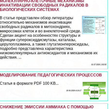
МОЛЕКУЛЯРНО-КЛЕТОЧНЫЕ МЕХАНИЗМЫ
ИНАКТИВАЦИИ СВОБОДНЫХ РАДИКАЛОВ В
БИОЛОГИЧЕСКИХ СИСТЕМАХ
В статье представлен обзор литературы
относительно механизмов инактивации
свободных радикалов в митохондриях,
микросомах клеток и во внеклеточной среде.
Сделан акцент на особенностях структуры и
функции супероксиддисмутазы, каталазы,
церулоплазмина, а также глутатионпероксидазы,
подробно представлена хаpaктеристика
низкомолекулярных антиоксидантов и механизмов их
действия. ...
01 07 2026 1:50:50
МОДЕЛИРОВАНИЕ ПЕДАГОГИЧЕСКИХ ПРОЦЕССОВ
Статья в формате PDF 100 KB...
30 06 2026 4:19:17
СНИЖЕНИЕ ЭМИССИИ АММИАКА С ПОМОЩЬЮ