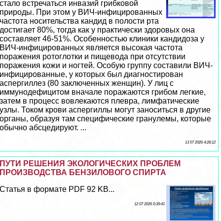
стало встречаться инвазий грибковой
природы. При этом у ВИЧ-инфицированных
частота носительства кандид в полости рта
достигает 80%, тогда как у пpaктически здоровых она
составляет 46-51%. Особенностью клиники кандидоза у
ВИЧ-инфицированных является высокая частота
поражения ротоглотки и пищевода при отсутствии
поражения кожи и ногтей. Особую группу составили ВИЧ-
инфицированные, у которых был диагностирован
аспергиллез (80 заключенных женщин). У лиц с
иммунодефицитом вначале поражаются грибом легкие,
затем в процесс вовлекаются плевра, лимфатические
узлы. Током крови аспергиллы могут заноситься в другие
органы, образуя там специфические гранулемы, которые
обычно абсцедируют. ...
13 07 2026 4:28:12
ПУТИ РЕШЕНИЯ ЭКОЛОГИЧЕСКИХ ПРОБЛЕМ
ПРОИЗВОДСТВА БЕНЗИЛОВОГО СПИРТА
Статья в формате PDF 92 KB...
12 07 2026 0:39:41