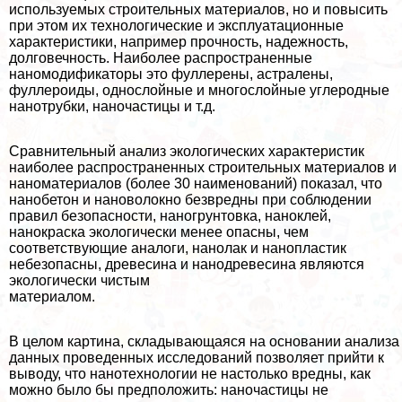
используемых строительных материалов, но и повысить
при этом их технологические и эксплуатационные
хаpaктеристики, например прочность, надежность,
долговечность. Наиболее распространенные
наномодификаторы это фуллерены, астралены,
фуллероиды, однослойные и многослойные углеродные
нанотрубки, наночастицы и т.д.
Сравнительный анализ экологических хаpaктеристик
наиболее распространенных строительных материалов и
наноматериалов (более 30 наименований) показал, что
нанобетон и нановолокно безвредны при соблюдении
правил безопасности, наногрунтовка, наноклей,
нанокраска экологически менее опасны, чем
соответствующие аналоги, нанолак и нанопластик
небезопасны, древесина и нанодревесина являются
экологически чистым
материалом.
В целом картина, складывающаяся на основании анализа
данных проведенных исследований позволяет прийти к
выводу, что нанотехнологии не настолько вредны, как
можно было бы предположить: наночастицы не