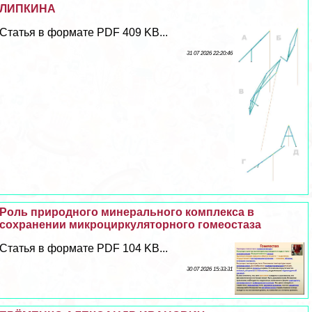
ЛИПКИНА
Статья в формате PDF 409 KB...
31 07 2026 22:20:46
Роль природного минерального комплекса в
сохранении микроциркуляторного гомеостаза
Статья в формате PDF 104 KB...
30 07 2026 15:33:31