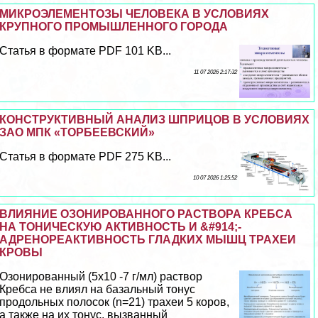
МИКРОЭЛЕМЕНТОЗЫ ЧЕЛОВЕКА В УСЛОВИЯХ
КРУПНОГО ПРОМЫШЛЕННОГО ГОРОДА
Статья в формате PDF 101 KB...
11 07 2026 2:17:32
КОНСТРУКТИВНЫЙ АНАЛИЗ ШПРИЦОВ В УСЛОВИЯХ
ЗАО МПК «ТОРБЕЕВСКИЙ»
Статья в формате PDF 275 KB...
10 07 2026 1:25:52
ВЛИЯНИЕ ОЗОНИРОВАННОГО РАСТВОРА КРЕБСА
НА ТОНИЧЕСКУЮ АКТИВНОСТЬ И &#914;-
АДРЕНОРЕАКТИВНОСТЬ ГЛАДКИХ МЫШЦ ТРАХЕИ
КРОВЫ
Озонированный (5х10 -7 г/мл) раствор
Кребса не влиял на базальный тонус
продольных полосок (n=21) трахеи 5 коров,
а также на их тонус, вызванный