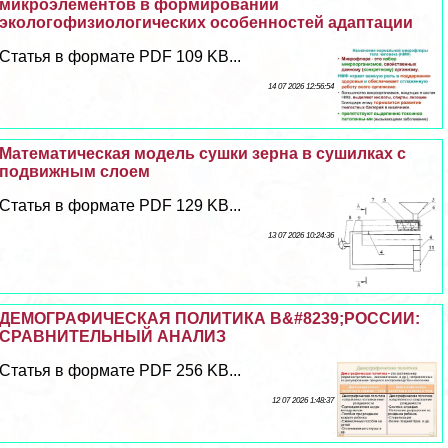
микроэлементов в формировании
экологофизиологических особенностей адаптации
Статья в формате PDF 109 KB...
14 07 2026 12:56:54
Математическая модель сушки зерна в сушилках с
подвижным слоем
Статья в формате PDF 129 KB...
13 07 2026 10:24:36
ДЕМОГРАФИЧЕСКАЯ ПОЛИТИКА В&#8239;РОССИИ:
СРАВНИТЕЛЬНЫЙ АНАЛИЗ
Статья в формате PDF 256 KB...
12 07 2026 1:48:37