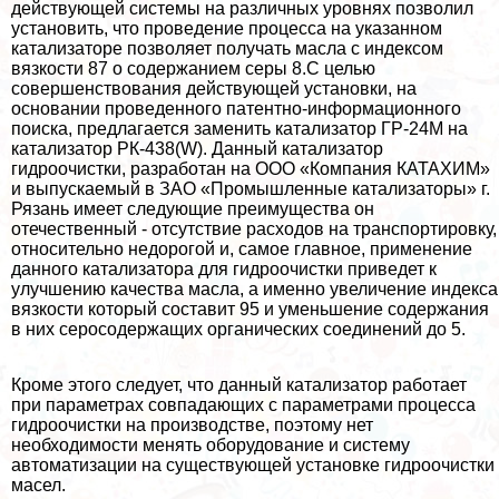
действующей системы на различных уровнях позволил
установить, что проведение процесса на указанном
катализаторе позволяет получать масла с индексом
вязкости 87 о содержанием серы 8.С целью
совершенствования действующей установки, на
основании проведенного патентно-информационного
поиска, предлагается заменить катализатор ГР-24М на
катализатор РК-438(W). Данный катализатор
гидроочистки, разработан на ООО «Компания КАТАХИМ»
и выпускаемый в ЗАО «Промышленные катализаторы» г.
Рязань имеет следующие преимущества он
отечественный - отсутствие расходов на трaнcпортировку,
относительно недорогой и, самое главное, применение
данного катализатора для гидроочистки приведет к
улучшению качества масла, а именно увеличение индекса
вязкости который составит 95 и уменьшение содержания
в них серосодержащих органических соединений до 5.
Кроме этого следует, что данный катализатор работает
при параметрах совпадающих с параметрами процесса
гидроочистки на производстве, поэтому нет
необходимости менять оборудование и систему
автоматизации на существующей установке гидроочистки
масел.