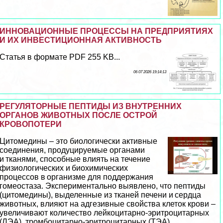
ИННОВАЦИОННЫЕ ПРОЦЕССЫ НА ПРЕДПРИЯТИЯХ
И ИХ ИНВЕСТИЦИОННАЯ АКТИВНОСТЬ
Статья в формате PDF 255 KB...
06 07 2026 19:14:13
РЕГУЛЯТОРНЫЕ ПЕПТИДЫ ИЗ ВНУТРЕННИХ
ОРГАНОВ ЖИВОТНЫХ ПОСЛЕ ОСТРОЙ
КРОВОПОТЕРИ
Цитомедины – это биологически активные
соединения, продуцируемые органами
и тканями, способные влиять на течение
физиологических и биохимических
процессов в организме для поддержания
гомеостаза. Экспериментально выявлено, что пептиды
(цитомедины), выделенные из тканей печени и сердца
животных, влияют на адгезивные свойства клеток крови –
увеличивают количество лейкоцитарно-эритроцитарных
(ЛЭА), тромбоцитарнo-эритроцитарных (ТЭА)