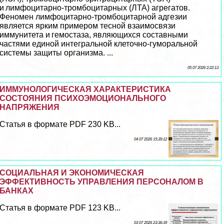
и лимфоцитарно-тромбоцитарных (ЛТА) агрегатов.
Феномен лимфоцитарно-тромбоцитарной адгезии
является ярким примером тесной взаимосвязи
иммунитета и гемостаза, являющихся составными
частями единой интегральной клеточно­-гумopaльной
системы защиты организма. ...
05 07 2026 2:22:13
ИММУНОЛОГИЧЕСКАЯ ХАРАКТЕРИСТИКА
СОСТОЯНИЯ ПСИХОЭМОЦИОНАЛЬНОГО
НАПРЯЖЕНИЯ
Статья в формате PDF 230 KB...
04 07 2026 15:39:12
СОЦИАЛЬНАЯ И ЭКОНОМИЧЕСКАЯ
ЭФФЕКТИВНОСТЬ УПРАВЛЕНИЯ ПЕРСОНАЛОМ В
БАНКАХ
Статья в формате PDF 123 KB...
03 07 2026 23:36:39