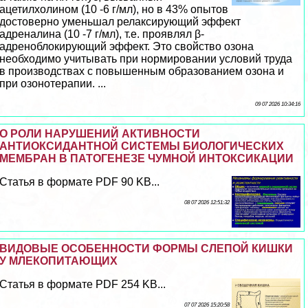
ацетилхолином (10 -6 г/мл), но в 43% опытов
достоверно уменьшал релаксирующий эффект
адреналина (10 -7 г/мл), т.е. проявлял β-
адреноблокирующий эффект. Это свойство озона
необходимо учитывать при нормировании условий труда
в производствах с повышенным образованием озона и
при озонотерапии. ...
09 07 2026 10:34:16
О РОЛИ НАРУШЕНИЙ АКТИВНОСТИ
АНТИОКСИДАНТНОЙ СИСТЕМЫ БИОЛОГИЧЕСКИХ
МЕМБРАН В ПАТОГЕНЕЗЕ ЧУМНОЙ ИНТОКСИКАЦИИ
Статья в формате PDF 90 KB...
08 07 2026 12:51:32
ВИДОВЫЕ ОСОБЕННОСТИ ФОРМЫ СЛЕПОЙ КИШКИ
У МЛЕКОПИТАЮЩИХ
Статья в формате PDF 254 KB...
07 07 2026 15:20:58