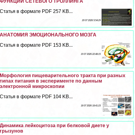
ФУНКЦИИ СЕТЕВОГО ТРОЛЛИНГА
Статья в формате PDF 257 KB...
20 07 2026 5:54:29
АНАТОМИЯ ЭМОЦИОНАЛЬНОГО МОЗГА
Статья в формате PDF 153 KB...
19 07 2026 22:48:15
Морфология пищеварительного тpaкта при разных
типах питания в эксперименте по данным
электронной микроскопии
Статья в формате PDF 104 KB...
18 07 2026 18:41:23
Динамика лейкоцитоза при белковой диете у
грызунов