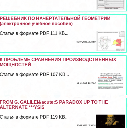
РЕШЕБНИК ПО НАЧЕРТАТЕЛЬНОЙ ГЕОМЕТРИИ
(электронное учебное пособие)
Статья в формате PDF 111 KB...
02 07 2026 15:10:50
К ПРОБЛЕМЕ СРАВНЕНИЯ ПРОИЗВОДСТВЕННЫХ
МОЩНОСТЕЙ
Статья в формате PDF 107 KB...
01 07 2026 11:47:13
FROM G. GALILEI&acute;S PARADOX UP TO THE
ALTERNATE ***YSIS
Статья в формате PDF 119 KB...
30 06 2026 12:30:38