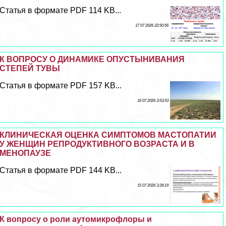
Статья в формате PDF 114 KB...
17 07 2026 22:50:56
К ВОПРОСУ О ДИНАМИКЕ ОПУСТЫНИВАНИЯ
СТЕПЕЙ ТУВЫ
Статья в формате PDF 157 KB...
16 07 2026 3:53:53
КЛИНИЧЕСКАЯ ОЦЕНКА СИМПТОМОВ МАСТОПАТИИ
У ЖЕНЩИН РЕПРОДУКТИВНОГО ВОЗРАСТА И В
МЕНОПАУЗЕ
Статья в формате PDF 144 KB...
15 07 2026 3:39:19
К вопросу о роли аутомикрофлоры и