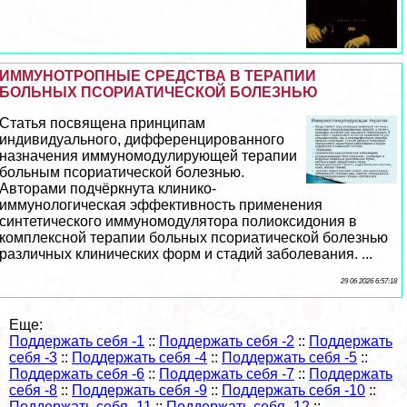
ИММУНОТРОПНЫЕ СРЕДСТВА В ТЕРАПИИ
БОЛЬНЫХ ПСОРИАТИЧЕСКОЙ БОЛЕЗНЬЮ
Статья посвящена принципам
индивидуального, дифференцированного
назначения иммуномодулирующей терапии
больным псориатической болезнью.
Авторами подчёркнута клинико-
иммунологическая эффективность применения
синтетического иммуномодулятора полиоксидония в
комплексной терапии больных псориатической болезнью
различных клинических форм и стадий заболевания. ...
29 06 2026 6:57:18
Еще:
Поддержать себя -1
::
Поддержать себя -2
::
Поддержать
себя -3
::
Поддержать себя -4
::
Поддержать себя -5
::
Поддержать себя -6
::
Поддержать себя -7
::
Поддержать
себя -8
::
Поддержать себя -9
::
Поддержать себя -10
::
Поддержать себя -11
::
Поддержать себя -12
::