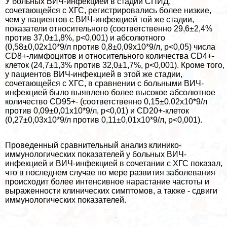
У больных ВИЧ-инфекцией в стадии СПИД,
сочетающейся с ХГС, регистрировались более низкие,
чем у пациентов с ВИЧ-инфекцией той же стадии,
показатели относительного (соответственно 29,6±2,4%
против 37,0±1,8%, p<0,001) и абсолютного
(0,58±0,02х10*9/л против 0,8±0,09х10*9/л, p<0,05) числа
CD8+-лимфоцитов и относительного количества CD4+-
клеток (24,7±1,3% против 32,0±1,7%, p<0,001). Кроме того,
у пациентов ВИЧ-инфекцией в этой же стадии,
сочетающейся с ХГС, в сравнении с больными ВИЧ-
инфекцией было выявлено более высокое абсолютное
количество CD95+- (соответственно 0,15±0,02х10*9/л
против 0,09±0,01х10*9/л, p<0,01) и CD20+-клеток
(0,27±0,03х10*9/л против 0,11±0,01х10*9/л, p<0,001).
Проведенный сравнительный анализ клинико-
иммунологических показателей у больных ВИЧ-
инфекцией и ВИЧ-инфекцией в сочетании с ХГС показал,
что в последнем случае по мере развития заболевания
происходит более интенсивное нарастание частоты и
выраженности клинических симптомов, а также - сдвиги
иммунологических показателей.