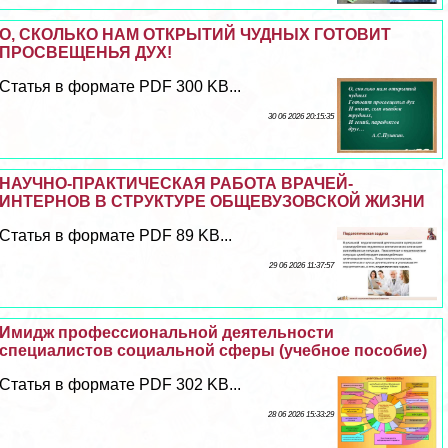
О, СКОЛЬКО НАМ ОТКРЫТИЙ ЧУДНЫХ ГОТОВИТ
ПРОСВЕЩЕНЬЯ ДУХ!
Статья в формате PDF 300 KB...
30 06 2026 20:15:35
НАУЧНО-ПРАКТИЧЕСКАЯ РАБОТА ВРАЧЕЙ-
ИНТЕРНОВ В СТРУКТУРЕ ОБЩЕВУЗОВСКОЙ ЖИЗНИ
Статья в формате PDF 89 KB...
29 06 2026 11:37:57
Имидж профессиональной деятельности
специалистов социальной сферы (учебное пособие)
Статья в формате PDF 302 KB...
28 06 2026 15:33:29