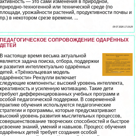
активность — это сами изменения в природной,
природно-техногенной или технической среде (по
площади, урожайности растений, продуктивности почвы и
пр.) в некотором срезе времени. ...
09 07 2026 17:19:29
ПЕДАГОГИЧЕСКОЕ СОПРОВОЖДЕНИЕ ОДАРЁННЫХ
ДЕТЕЙ
В настояще время весьма актуальной
является задача поиска, отбора, поддержки
и развития интеллектуально одарённых
детей. «Трёхкольцевая модель
одарённости» Рензулли включает
следующие компоненты: высокий уровень интеллекта,
креативность и усиленную мотивацию. Такие дети
требуют дифференцированных учебных программ и
особой педагогической поддержки. В современной
пpaктике обучения используются педагогические
стратегии и программы, которые предусматривают
высокий уровень развития мыслительных процессов,
совершенствование творческих способностей и быстрое
усвоение знаний, умений и навыков. Процесс обучения
одарённых детей требует создания особой