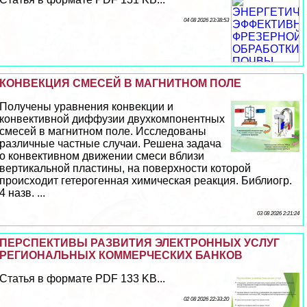
04 08 2026 23:38:53
КОНВЕКЦИЯ СМЕСЕЙ В МАГНИТНОМ ПОЛЕ
Получены уравнения конвекции и
конвективной диффузии двухкомпонентных
смесей в магнитном поле. Исследованы
различные частные случаи. Решена задача
о конвективном движении смеси вблизи
вертикальной пластины, на поверхности которой
происходит гетерогенная химическая реакция. Библиогр.
4 назв. ...
03 08 2026 2:21:24
ПЕРСПЕКТИВЫ РАЗВИТИЯ ЭЛЕКТРОННЫХ УСЛУГ
РЕГИОНАЛЬНЫХ КОММЕРЧЕСКИХ БАНКОВ
Статья в формате PDF 133 KB...
02 08 2026 22:33:20