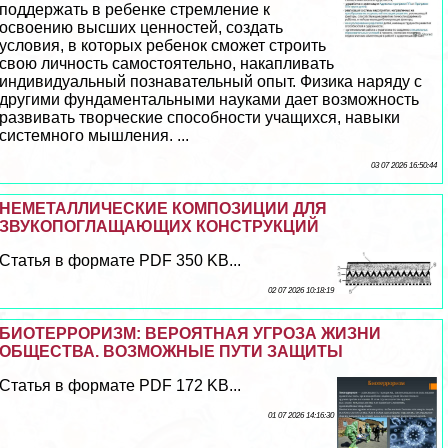
поддержать в ребенке стремление к
освоению высших ценностей, создать
условия, в которых ребенок сможет строить
свою личность самостоятельно, накапливать
индивидуальный познавательный опыт. Физика наряду с
другими фундаментальными науками дает возможность
развивать творческие способности учащихся, навыки
системного мышления. ...
03 07 2026 16:50:44
НЕМЕТАЛЛИЧЕСКИЕ КОМПОЗИЦИИ ДЛЯ
ЗВУКОПОГЛАЩАЮЩИХ КОНСТРУКЦИЙ
Статья в формате PDF 350 KB...
02 07 2026 10:18:19
БИОТЕРРОРИЗМ: ВЕРОЯТНАЯ УГРОЗА ЖИЗНИ
ОБЩЕСТВА. ВОЗМОЖНЫЕ ПУТИ ЗАЩИТЫ
Статья в формате PDF 172 KB...
01 07 2026 14:16:30