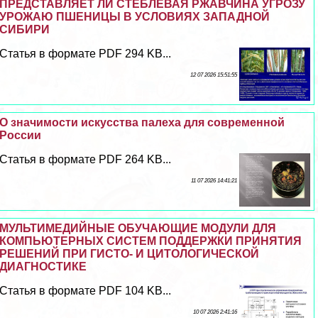
ПРЕДСТАВЛЯЕТ ЛИ СТЕБЛЕВАЯ РЖАВЧИНА УГРОЗУ
УРОЖАЮ ПШЕНИЦЫ В УСЛОВИЯХ ЗАПАДНОЙ
СИБИРИ
Статья в формате PDF 294 KB...
12 07 2026 15:51:55
О значимости искусства палеха для современной
России
Статья в формате PDF 264 KB...
11 07 2026 14:41:21
МУЛЬТИМЕДИЙНЫЕ ОБУЧАЮЩИЕ МОДУЛИ ДЛЯ
КОМПЬЮТЕРНЫХ СИСТЕМ ПОДДЕРЖКИ ПРИНЯТИЯ
РЕШЕНИЙ ПРИ ГИСТО- И ЦИТОЛОГИЧЕСКОЙ
ДИАГНОСТИКЕ
Статья в формате PDF 104 KB...
10 07 2026 2:41:16