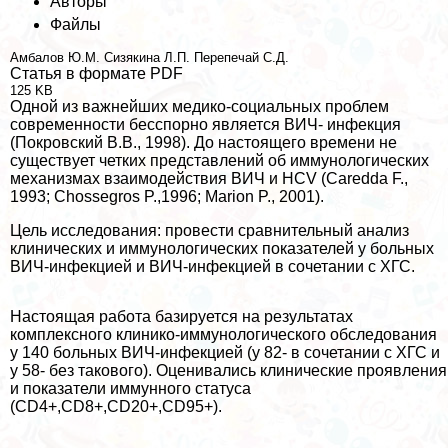
Авторы
Файлы
Амбалов Ю.М.
Сизякина Л.П.
Перепечай С.Д.
Статья в формате PDF
125 KB
Одной из важнейших медико-социальных проблем
современности бесспopно является ВИЧ- инфекция
(Покровский В.В., 1998). До настоящего времени не
существует четких представлений об иммунологических
механизмах взаимодействия ВИЧ и HCV (Caredda F.,
1993; Chossegros P.,1996; Marion P., 2001).
Цель исследования: провести сравнительный анализ
клинических и иммунологических показателей у больных
ВИЧ-инфекцией и ВИЧ-инфекцией в сочетании с ХГС.
Настоящая работа базируется на результатах
комплексного клинико-иммунологического обследования
у 140 больных ВИЧ-инфекцией (у 82- в сочетании с ХГС и
у 58- без такового). Оценивались клинические проявления
и показатели иммунного статуса
(CD4+,CD8+,CD20+,CD95+).