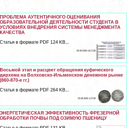
ПРОБЛЕМА АУТЕНТИЧНОГО ОЦЕНИВАНИЯ
ОБРАЗОВАТЕЛЬНОЙ ДЕЯТЕЛЬНОСТИ СТУДЕНТА В
УСЛОВИЯХ ВНЕДРЕНИЯ СИСТЕМЫ МЕНЕДЖМЕНТА
КАЧЕСТВА
Статья в формате PDF 124 KB...
06 08 2026 14:17:28
Восьмой этап и расцвет обращения куфического
дирхема на Волховско-Ильменском денежном рынке
(860-870-е гг.)
Статья в формате PDF 264 KB...
05 08 2026 1:27:58
ЭНЕРГЕТИЧЕСКАЯ ЭФФЕКТИВНОСТЬ ФРЕЗЕРНОЙ
ОБРАБОТКИ ПОЧВЫ ПОД ОЗИМУЮ ПШЕНИЦУ
Статья в формате PDF 131 KB...