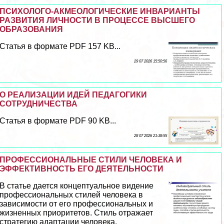
ПСИХОЛОГО-АКМЕОЛОГИЧЕСКИЕ ИНВАРИАНТЫ
РАЗВИТИЯ ЛИЧНОСТИ В ПРОЦЕССЕ ВЫСШЕГО
ОБРАЗОВАНИЯ
Статья в формате PDF 157 KB...
29 07 2026 15:50:56
О РЕАЛИЗАЦИИ ИДЕЙ ПЕДАГОГИКИ
СОТРУДНИЧЕСТВА
Статья в формате PDF 90 KB...
28 07 2026 21:38:55
ПРОФЕССИОНАЛЬНЫЕ СТИЛИ ЧЕЛОВЕКА И
ЭФФЕКТИВНОСТЬ ЕГО ДЕЯТЕЛЬНОСТИ
В статье дается концептуальное видение
профессиональных стилей человека в
зависимости от его профессиональных и
жизненных приоритетов. Стиль отражает
стратегию адаптации человека.