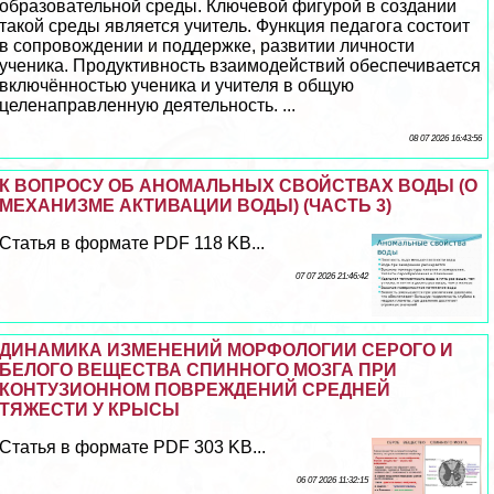
образовательной среды. Ключевой фигурой в создании
такой среды является учитель. Функция педагога состоит
в сопровождении и поддержке, развитии личности
ученика. Продуктивность взаимодействий обеспечивается
включённостью ученика и учителя в общую
целенаправленную деятельность. ...
08 07 2026 16:43:56
К ВОПРОСУ ОБ АНОМАЛЬНЫХ СВОЙСТВАХ ВОДЫ (О
МЕХАНИЗМЕ АКТИВАЦИИ ВОДЫ) (ЧАСТЬ 3)
Статья в формате PDF 118 KB...
07 07 2026 21:46:42
ДИНАМИКА ИЗМЕНЕНИЙ МОРФОЛОГИИ СЕРОГО И
БЕЛОГО ВЕЩЕСТВА СПИННОГО МОЗГА ПРИ
КОНТУЗИОННОМ ПОВРЕЖДЕНИЙ СРЕДНЕЙ
ТЯЖЕСТИ У КРЫСЫ
Статья в формате PDF 303 KB...
06 07 2026 11:32:15