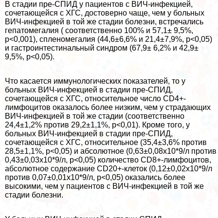
В стадии пре-СПИД у пациентов с ВИЧ-инфекцией,
сочетающейся с ХГС, достоверно чаще, чем у больных
ВИЧ-инфекцией в той же стадии болезни, встречались
гепатомегалия ( соответственно 100% и 57,1± 9,5%,
р<0,001), спленомегалия (44,6±6,6% и 21,4±7,9%, р<0,05)
и гастроинтестинальный синдром (67,9± 6,2% и 42,9±
9,5%, р<0,05).
Что касается иммунологических показателей, то у
больных ВИЧ-инфекцией в стадии пре-СПИД,
сочетающейся с ХГС, относительное число CD4+-
лимфоцитов оказалось более низким, чем у страдающих
ВИЧ-инфекцией в той же стадии (соответственно
24,4±1,2% против 29,2±1,1%, p<0,01). Кроме того, у
больных ВИЧ-инфекцией в стадии пре-СПИД,
сочетающейся с ХГС, относительное (35,4±3,6% против
28,5±1,1%, p<0,05) и абсолютное (0,63±0,08х10*9/л против
0,43±0,03х10*9/л, p<0,05) количество CD8+-лимфоцитов,
абсолютное содержание СD20+-клеток (0,12±0,02х10*9/л
против 0,07±0,01х10*9/л, p<0,05) оказались более
высокими, чем у пациентов с ВИЧ-инфекцией в той же
стадии болезни.