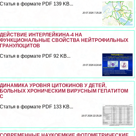
Статья в формате PDF 139 KB...
20 07 2026 7:35:28
ДЕЙСТВИЕ ИНТЕРЛЕЙКИНА-4 НА
ФУНКЦИОНАЛЬНЫЕ СВОЙСТВА НЕЙТРОФИЛЬНЫХ
ГРАНУЛОЦИТОВ
Статья в формате PDF 92 KB...
19 07 2026 8:24:40
ДИНАМИКА УРОВНЯ ЦИТОКИНОВ У ДЕТЕЙ,
БОЛЬНЫХ ХРОНИЧЕСКИМ ВИРУСНЫМ ГЕПАТИТОМ
С
Статья в формате PDF 133 KB...
18 07 2026 22:35:28
СОВРЕМЕННЫЕ НАУКОЕМКИЕ ФОТОМЕТРИЧЕСКИЕ