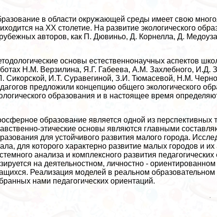
разование в области окружающей среды имеет свою многол
иходится на XX столетие. На развитие экологического обра
рубежных авторов, как П. Дювиньо, Д. Корнелла, Д. Медоуза
тодологические основы естественнонаучных аспектов школ
ботах Н.М. Верзилина, Я.Г. Габеева, А.М. Захлебного, И.Д. 
П. Сикорской, И.Т. Суравегиной, З.И. Тюмасевой, Н.М. Чер
дагогов предложили концепцию общего экологического обр
ологического образования и в настоящее время определяю
осферное образование является одной из перспективных т
авственно-этические основы являются главными составл
разования для устойчивого развития малого города. Иссл
ала, для которого хаpaктерно развитие малых городов и их
стемного анализа и комплексного развития педагогических
зируется на деятельностном, личностно - ориентированном
ащихся. Реализация моделей в реальном образовательном 
бранных нами педагогических ориентаций.