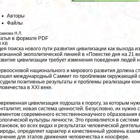
Авторы
Файлы
рамова Н.Л.
атья в формате PDF
0 KB
ея поиска нового пути развития цивилизации как выхода и
изнанной экополитической линией в «Повестке дня на 21 ве
звитие цивилизации требует изменения поведения людей н
рвоосновой национального и мирового развития должна ста
ошел международный Саммит по проблемам окружающей ср
судили позитивные результаты и проблемы реализации конц
ловечества в XXI веке.
временная цивилизация подошла к порогу, за которым нуж
нталитет, новая система ценностей. Безусловно, их нужно 
ементом современного естественнонаучного образования в
ологической культуры личности. Это проявляется в системе
тановок, во всех видах и результатах человеческой деятел
ироды, определяет хаpaктер и качественный уровень вза
ачение для этапов движения человечества к ноосфере.