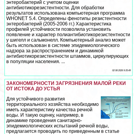
энтеробактерий с учетом оценки
антибиотикорезистентности. Для обработки
результатов использована компьютерная программа
WHONET 5.4. Определены фенотипы резистентности
энтеробактерий (2005-2006 гг.) Хаpaктеристика
профилей устойчивости позволила установить
появление и хаpaктер полиантибиотикорезистентности
у шигелл и сальмонелл. Компьютерный анализ может
быть использован в системе эпидемиологического
надзора за распространением и динамикой
антибиотикорезистентности штаммов, циркулирующих
в популяции населения. ...
02 08 2026 9:35:49
ЗАКОНОМЕРНОСТИ ЗАГРЯЗНЕНИЯ МАЛОЙ РЕКИ
ОТ ИСТОКА ДО УСТЬЯ
Для устойчивого развития
территориального хозяйства необходимо
иметь хаpaктеристику качества речной
воды. И такую оценку, например, в
динамике проведения санитарно-
эпидемиологических испытаний речной воды,
предлагается проводить по приведенным в статье