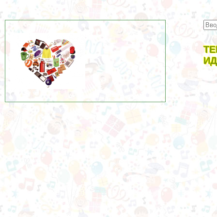
ТЕ
ИД