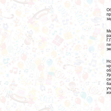
Об
пр
за
Ме
ра
Г.
пе
эк
Но
нр
об
Ур
си
ба
уч
из