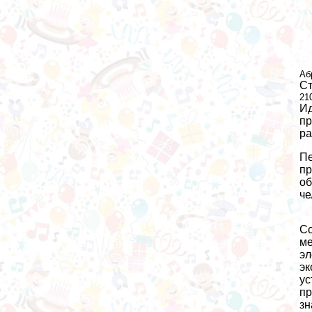
Аб
Ст
21
Ид
пр
ра
Пе
пр
об
че
Со
ме
эл
эк
ус
пр
зн