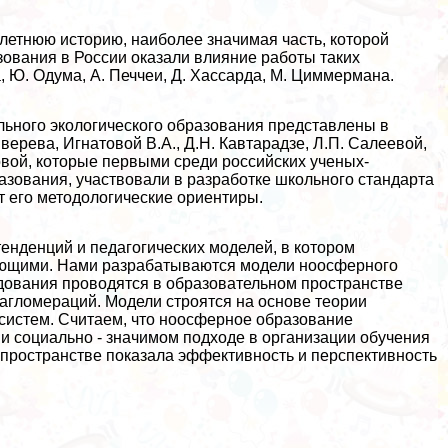
етнюю историю, наиболее значимая часть, которой
зования в России оказали влияние работы таких
, Ю. Одума, А. Печчеи, Д. Хассарда, М. Циммермана.
ьного экологического образования представлены в
Зверева, Игнатовой В.А., Д.Н. Кавтарадзе, Л.П. Салеевой,
новой, которые первыми среди российских ученых-
азования, участвовали в разработке школьного стандарта
т его методологические ориентиры.
енденций и педагогических моделей, в котором
яющими. Нами разpaбатываются модели ноосферного
едования проводятся в образовательном прострaнcтве
 агломераций. Модели строятся на основе теории
 систем. Считаем, что ноосферное образование
 и социально - значимом подходе в организации обучения
прострaнcтве показала эффективность и перспективность