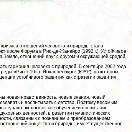
з кризиса отношений человека и природы стала
к» после Форума в Рио-де-Жанейро (1992 г.). Устойчивое
а Земле, отношений друг с другом и окружающей средой.
ть гармония человека с природой. В сентябре 2002 года
еды «Рио + 10» в Йоханнеcбурге (ЮАР), на котором
епции устойчивого развития как стратегии развития
ны новая нравственность, новые знания, новый
создавать и воспитывать с детства. Поэтому весомым
ыступают экологическое обучение и воспитание
 духовных ценностей, в развитии гуманистических
ьности, связанных с познанием и преобразованием
имоотношений общества и природы, имеет существенное