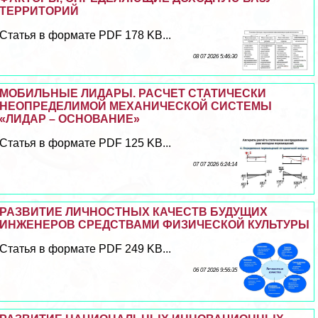
ТЕРРИТОРИЙ
Статья в формате PDF 178 KB...
08 07 2026 5:46:30
МОБИЛЬНЫЕ ЛИДАРЫ. РАСЧЕТ СТАТИЧЕСКИ
НЕОПРЕДЕЛИМОЙ МЕХАНИЧЕСКОЙ СИСТЕМЫ
«ЛИДАР – ОСНОВАНИЕ»
Статья в формате PDF 125 KB...
07 07 2026 6:24:14
РАЗВИТИЕ ЛИЧНОСТНЫХ КАЧЕСТВ БУДУЩИХ
ИНЖЕНЕРОВ СРЕДСТВАМИ ФИЗИЧЕСКОЙ КУЛЬТУРЫ
Статья в формате PDF 249 KB...
06 07 2026 9:56:35