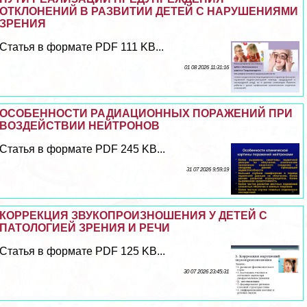
ОТКЛОНЕНИЙ В РАЗВИТИИ ДЕТЕЙ С НАРУШЕНИЯМИ
ЗРЕНИЯ
Статья в формате PDF 111 KB...
01 08 2026 11:31:16
ОСОБЕННОСТИ РАДИАЦИОННЫХ ПОРАЖЕНИЙ ПРИ
ВОЗДЕЙСТВИИ НЕЙТРОНОВ
Статья в формате PDF 245 KB...
31 07 2026 9:59:19
КОРРЕКЦИЯ ЗВУКОПРОИЗНОШЕНИЯ У ДЕТЕЙ С
ПАТОЛОГИЕЙ ЗРЕНИЯ И РЕЧИ
Статья в формате PDF 125 KB...
30 07 2026 23:45:31