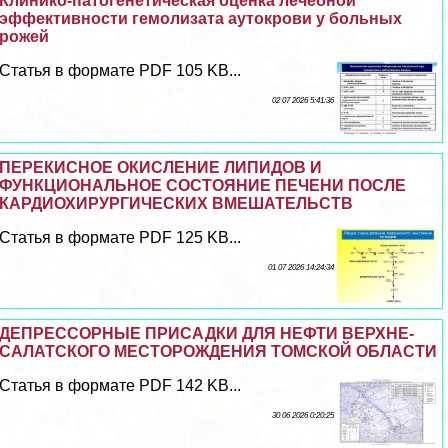
Клинико-патогенетическая оценка лечебной
эффективности гемолизата аутокрови у больных
рожей
Статья в формате PDF 105 KB...
02 07 2026 5:41:36
ПЕРЕКИСНОЕ ОКИСЛЕНИЕ ЛИПИДОВ И
ФУНКЦИОНАЛЬНОЕ СОСТОЯНИЕ ПЕЧЕНИ ПОСЛЕ
КАРДИОХИРУРГИЧЕСКИХ ВМЕШАТЕЛЬСТВ
Статья в формате PDF 125 KB...
01 07 2026 14:24:34
ДЕПРЕССОРНЫЕ ПРИСАДКИ ДЛЯ НЕФТИ ВЕРХНЕ-
САЛАТСКОГО МЕСТОРОЖДЕНИЯ ТОМСКОЙ ОБЛАСТИ
Статья в формате PDF 142 KB...
30 06 2026 0:20:25