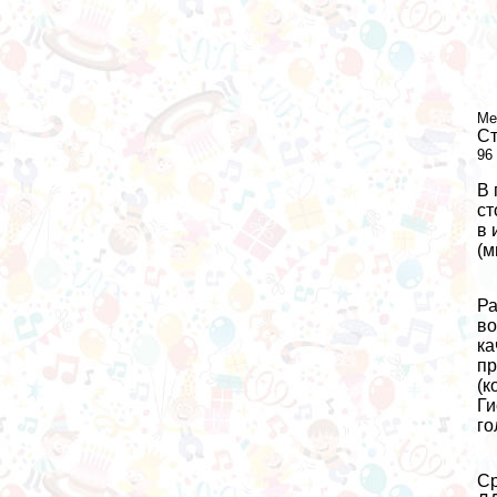
Ме
Ст
96
В 
ст
в 
(м
Ра
во
ка
пр
(к
Ги
го
Ср