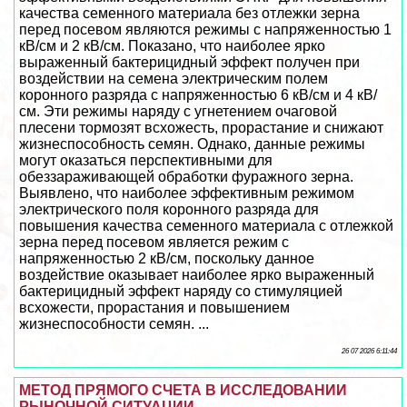
качества семенного материала без отлежки зерна
перед посевом являются режимы с напряженностью 1
кВ/см и 2 кВ/см. Показано, что наиболее ярко
выраженный бактерицидный эффект получен при
воздействии на семена электрическим полем
коронного разряда с напряженностью 6 кВ/см и 4 кВ/
см. Эти режимы наряду с угнетением очаговой
плесени тормозят всхожесть, прорастание и снижают
жизнеспособность семян. Однако, данные режимы
могут оказаться перспективными для
обеззараживающей обработки фуражного зерна.
Выявлено, что наиболее эффективным режимом
электрического поля коронного разряда для
повышения качества семенного материала с отлежкой
зерна перед посевом является режим с
напряженностью 2 кВ/см, поскольку данное
воздействие оказывает наиболее ярко выраженный
бактерицидный эффект наряду со стимуляцией
всхожести, прорастания и повышением
жизнеспособности семян. ...
26 07 2026 6:11:44
МЕТОД ПРЯМОГО СЧЕТА В ИССЛЕДОВАНИИ
РЫНОЧНОЙ СИТУАЦИИ