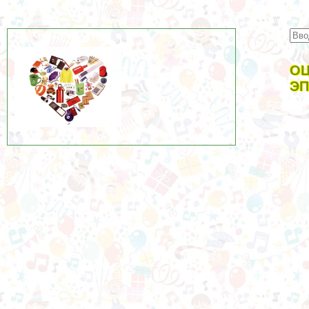
ОЦ
ЭП