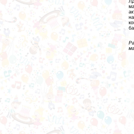
ЛД
ма
ак
на
ко
ба
Ра
ма