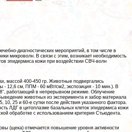
ечебно-диагностических мероприятий, в том числе в
ики микроволн. В связи с этим, возникает необходимость
тов эпидермиса кожи при воздействии СВЧ-волн
ах, массой 400-450 гр. Животные подвергались
 12,6 см, ППМ - 60 мВт/см2, экспозиция - 10 мин.). В
58", работающий в непрерывном режиме. Облучение
в. Выведение животных из эксперимента и забор материала
 5, 10, 25 и 60-е сутки после действия указанного фактора.
сть ЛДГ в цитоплазме базальных клеток эпидермиса кожи
ской обработке с использованием критерия Стьюдента.
ловы (щека) отмечается повышение уровня активности