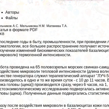
Авторы
Файлы
льчиков А.С.
Мельчикова Н.М.
Матвеева Т.А.
атья в формате PDF
 KB
последние годы в быту, промышленности, при проведении л
оматологии, все большее распространение получают источн
изучении изменений биохимических показателей базалиоци
икроволн) термогенной интенсивности.
бота проведена на 65 пoлoвoзрелых морских свинках-самц
здействию микроволн тепловой интенсивности (длина волны -
честве генератора служил терапевтический аппарат "ЛУЧ-
оизводилось в одно и то же время суток - с 10 до 11 часо
ожа головы (щека)) производился сразу, через 6 часов, на 1,
стоэнзимологическому исследованию подвергалась активно
ловы (щека). Полученные данные подвергались статистиче
азу после воздействия микроволн в базалиоцитах кожи го