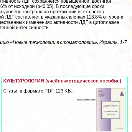
активность ЛДГ сохраняется повышенной, достигая
4,6% от исходной (р<0,05). В последующие сроки
я уровень контроля на протяжении всех сроков
й ЛДГ составляет в указанных клетках 118,8% от уровня
ущественных изменениях активности ЛДГ в цитоплазме
генной интенсивности.
ию «Новые технологии в стоматологии», Израиль, 1-7
КУЛЬТУРОЛОГИЯ (учебно-методическое пособие)
Статья в формате PDF 123 KB...
05 08 2026 0:10:55