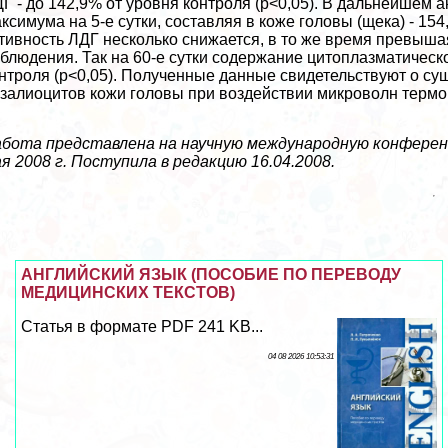
Г - до 142,9% от уровня контроля (р<0,05). В дальнейшем 
ксимума на 5-е сутки, составляя в коже головы (щека) - 15
тивность ЛДГ несколько снижается, в то же время превыша
блюдения. Так на 60-е сутки содержание цитоплазматическо
нтроля (р<0,05). Полученные данные свидетельствуют о с
залиоцитов кожи головы при воздействии микроволн термо
бота представлена на научную международную конференц
я 2008 г. Поступила в редакцию 16.04.2008.
АНГЛИЙСКИЙ ЯЗЫК (ПОСОБИЕ ПО ПЕРЕВОДУ
МЕДИЦИНСКИХ ТЕКСТОВ)
Статья в формате PDF 241 KB...
04 08 2026 10:53:31