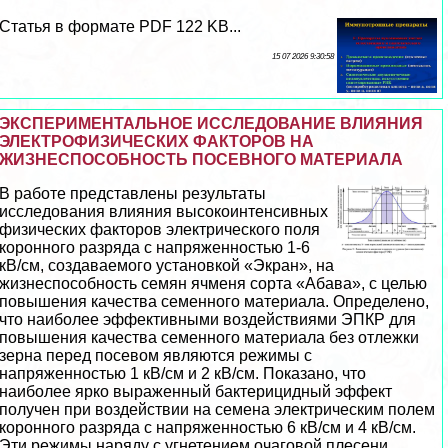
Статья в формате PDF 122 KB...
15 07 2026 9:30:58
ЭКСПЕРИМЕНТАЛЬНОЕ ИССЛЕДОВАНИЕ ВЛИЯНИЯ
ЭЛЕКТРОФИЗИЧЕСКИХ ФАКТОРОВ НА
ЖИЗНЕСПОСОБНОСТЬ ПОСЕВНОГО МАТЕРИАЛА
В работе представлены результаты
исследования влияния высокоинтенсивных
физических факторов электрического поля
коронного разряда с напряженностью 1-6
кВ/см, создаваемого установкой «Экран», на
жизнеспособность семян ячменя сорта «Абава», с целью
повышения качества семенного материала. Определено,
что наиболее эффективными воздействиями ЭПКР для
повышения качества семенного материала без отлежки
зерна перед посевом являются режимы с
напряженностью 1 кВ/см и 2 кВ/см. Показано, что
наиболее ярко выраженный бактерицидный эффект
получен при воздействии на семена электрическим полем
коронного разряда с напряженностью 6 кВ/см и 4 кВ/см.
Эти режимы наряду с угнетением очаговой плесени