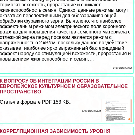
тормозят всхожесть, прорастание и снижают
жизнеспособность семян. Однако, данные режимы могут
оказаться перспективными для обеззараживающей
обработки фуражного зерна. Выявлено, что наиболее
эффективным режимом электрического поля коронного
разряда для повышения качества семенного материала с
отлежкой зерна перед посевом является режим с
напряженностью 2 кВ/см, поскольку данное воздействие
оказывает наиболее ярко выраженный бактерицидный
эффект наряду со стимуляцией всхожести, прорастания и
повышением жизнеспособности семян. ...
14 07 2026 9:19:52
К ВОПРОСУ ОБ ИНТЕГРАЦИИ РОССИИ В
ЕВРОПЕЙСКОЕ КУЛЬТУРНОЕ И ОБРАЗОВАТЕЛЬНОЕ
ПРОСТРАНСТВО
Статья в формате PDF 153 KB...
13 07 2026 9:58:34
КОРРЕЛЯЦИОННАЯ ЗАВИСИМОСТЬ УРОВНЯ