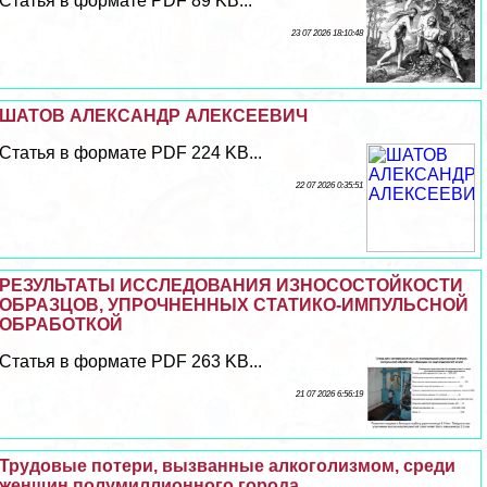
Статья в формате PDF 89 KB...
23 07 2026 18:10:48
ШАТОВ АЛЕКСАНДР АЛЕКСЕЕВИЧ
Статья в формате PDF 224 KB...
22 07 2026 0:35:51
РЕЗУЛЬТАТЫ ИССЛЕДОВАНИЯ ИЗНОСОСТОЙКОСТИ
ОБРАЗЦОВ, УПРОЧНЕННЫХ СТАТИКО-ИМПУЛЬСНОЙ
ОБРАБОТКОЙ
Статья в формате PDF 263 KB...
21 07 2026 6:56:19
Трудовые потери, вызванные алкоголизмом, среди
женщин полумиллионного города