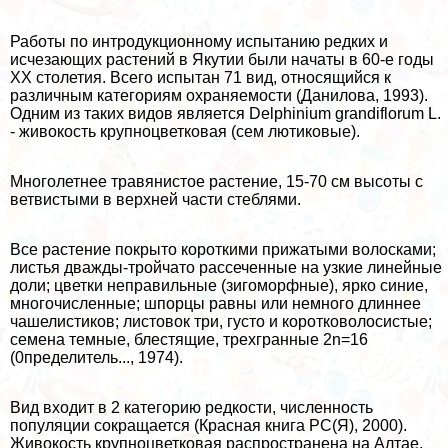
Работы по интродукционному испытанию редких и
исчезающих растений в Якутии были начаты в 60-е годы
ХХ столетия. Всего испытан 71 вид, относящийся к
различным категориям охраняемости (Данилова, 1993).
Одним из таких видов является Delphinium grandiflorum L.
- живокость крупноцветковая (сем лютиковые).
Многолетнее травянистое растение, 15-70 см высоты с
ветвистыми в верхней части стeблями.
Все растение покрыто короткими прижатыми волосками;
листья дважды-тройчато рассеченные на узкие линейные
доли; цветки неправильные (зигоморфные), ярко синие,
многочисленные; шпорцы равны или немного длиннее
чашелистиков; листовок три, густо и коротковолосистые;
семена темные, блестящие, трехгранные 2n=16
(0пределитель..., 1974).
Вид входит в 2 категорию редкости, численность
популяции сокращается (Красная книга РС(Я), 2000).
Живокость крупноцветковая распространена на Алтае,