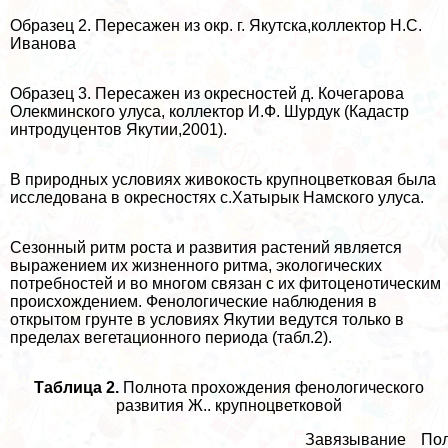
Образец 2. Пересажен из окр. г. Якутска,коллектор Н.С.
Иванова
Образец 3. Пересажен из окресностей д. Кочегарова
Олекминского улуса, коллектор И.Ф. Шурдук (Кадастр
интродуцентов Якутии,2001).
В природных условиях живокость крупноцветковая была
исследована в окресностях с.Хатырык Намского улуса.
Сезонный ритм роста и развития растений является
выражением их жизненного ритма, экологических
потребностей и во многом связан с их фитоценотическим
происхождением. Фенологические наблюдения в
открытом грунте в условиях Якутии ведутся только в
пределах вегетационного периода (табл.2).
Таблица 2.
Полнота прохождения фенологического
развития Ж.. крупноцветковой
Завязывание
По