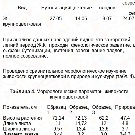
созр
Вид
Бутонизация
Цветение
плодов
се
Ж.
27.05
14.06
8.07
24.07
крупноцветковая
При анализе данных наблюдений видно, что за короткий
летний период Ж.К. проходит фенологическое развитие, т.
е. фазы бутонизации, цветения, завязывание плодов,
полное созревание.
Проведено сравнительное морфологическое изучение
живокости крупноцветковой в природе и культуре (табл. 4).
Таблица 4.
Морфологические параметры живокости
кпупноцветковой
Показатель, см
Образец
Образец
Образец
Природа
1
2
3
Высота растения
71,14
72,13
62,2
47,4
Длина листа
11
14,72
12
4,8
Ширина листа
9,57
13,4
13,6
3,7
Диаметр цветка
3,44
3,2
3,0
3-4,3