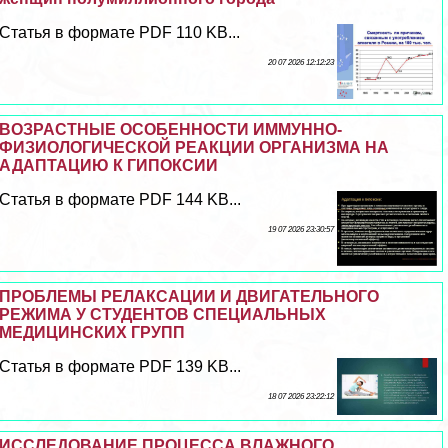
Статья в формате PDF 110 KB...
20 07 2026 12:12:23
ВОЗРАСТНЫЕ ОСОБЕННОСТИ ИММУННО-
ФИЗИОЛОГИЧЕСКОЙ РЕАКЦИИ ОРГАНИЗМА НА
АДАПТАЦИЮ К ГИПОКСИИ
Статья в формате PDF 144 KB...
19 07 2026 23:30:57
ПРОБЛЕМЫ РЕЛАКСАЦИИ И ДВИГАТЕЛЬНОГО
РЕЖИМА У СТУДЕНТОВ СПЕЦИАЛЬНЫХ
МЕДИЦИНСКИХ ГРУПП
Статья в формате PDF 139 KB...
18 07 2026 23:22:12
ИССЛЕДОВАНИЕ ПРОЦЕССА ВЛАЖНОГО