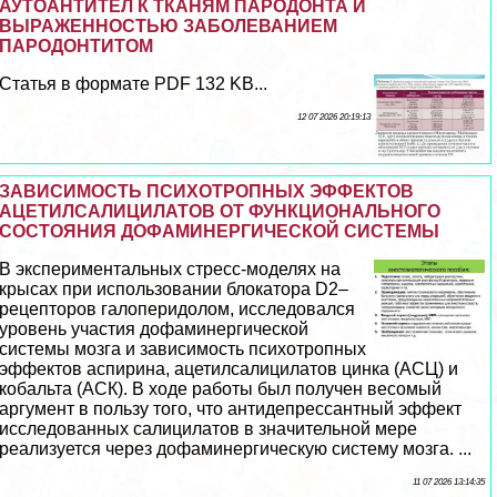
АУТОАНТИТЕЛ К ТКАНЯМ ПАРОДОНТА И
ВЫРАЖЕННОСТЬЮ ЗАБОЛЕВАНИЕМ
ПАРОДОНТИТОМ
Статья в формате PDF 132 KB...
12 07 2026 20:19:13
ЗАВИСИМОСТЬ ПСИХОТРОПНЫХ ЭФФЕКТОВ
АЦЕТИЛСАЛИЦИЛАТОВ ОТ ФУНКЦИОНАЛЬНОГО
СОСТОЯНИЯ ДОФАМИНЕРГИЧЕСКОЙ СИСТЕМЫ
В экспериментальных стресс-моделях на
крысах при использовании блокатора D2–
рецепторов галоперидолом, исследовался
уровень участия дофаминергической
системы мозга и зависимость психотропных
эффектов аспирина, ацетилсалицилатов цинка (АСЦ) и
кобальта (АСК). В ходе работы был получен весомый
аргумент в пользу того, что антидепрессантный эффект
исследованных салицилатов в значительной мере
реализуется через дофаминергическую систему мозга. ...
11 07 2026 13:14:35