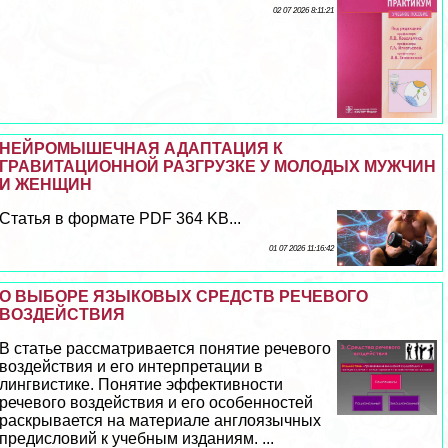
02 07 2026 8:11:21
НЕЙРОМЫШЕЧНАЯ АДАПТАЦИЯ К
ГРАВИТАЦИОННОЙ РАЗГРУЗКЕ У МОЛОДЫХ МУЖЧИН
И ЖЕНЩИН
Статья в формате PDF 364 KB...
01 07 2026 11:16:42
О ВЫБОРЕ ЯЗЫКОВЫХ СРЕДСТВ РЕЧЕВОГО
ВОЗДЕЙСТВИЯ
В статье рассматривается понятие речевого
воздействия и его интерпретации в
лингвистике. Понятие эффективности
речевого воздействия и его особенностей
раскрывается на материале англоязычных
предисловий к учебным изданиям. ...