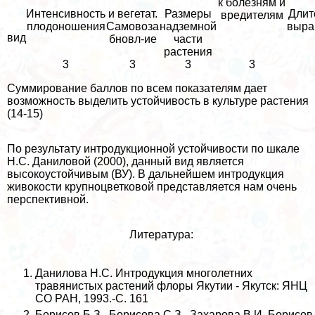
к болезням и
Интенсивность
и вегетат.
Размеры
Длит
вредителям
плодоношения
Самовоза
надземной
выра
вид
бновл-ие
части
растения
3
3
3
3
Суммирование баллов по всем показателям дает
возможность выделить устойчивость в культуре растения
(14-15)
По результату интродукционной устойчивости по шкале
Н.С. Даниловой (2000), данный вид является
высокоустойчивым (ВУ). В дальнейшем интродукция
живокости крупноцветковой представляется нам очень
перспективной.
Литература:
Данилова Н.С. Интродукция многолетних
травянистых растений флоры Якутии - Якутск: ЯНЦ
СО РАН, 1993.-С. 161
Борисов Б.З., Борисова С.З., Захарова В.И.,Борисов