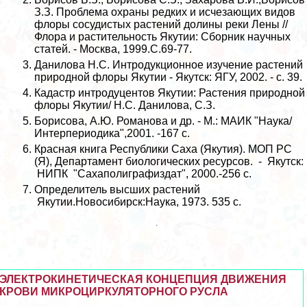
З.З. Проблема охраны редких и исчезающих видов
флоры сосудистых растений долины реки Лены //
Флора и растительность Якутии: Сборник научных
статей. - Москва, 1999.С.69-77.
Данилова Н.С. Интродукционное изучение растений
природной флоры Якутии - Якутск: ЯГУ, 2002. - с. 39.
Кадастр интродуцентов Якутии: Растения природной
флоры Якутии/ Н.С. Данилова, С.З.
Борисова, А.Ю. Романова и др. - М.: МАИК "Наука/
Интерпериодика",2001. -167 с.
Красная книга Республики Саха (Якутия). МОП РС
(Я), Департамент биологических ресурсов. - Якутск:
НИПК "Сахаполиграфиздат", 2000.-256 с.
Определитель высших растений
Якутии.Новосибирск:Наука, 1973. 535 с.
ЭЛЕКТРОКИНЕТИЧЕСКАЯ КОНЦЕПЦИЯ ДВИЖЕНИЯ
КРОВИ МИКРОЦИРКУЛЯТОРНОГО РУСЛА