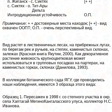
п. Жиганск - с. Сиктях
[+ +]
с. Сиктях - о. Тит-Ары
Дельта
Интродукционная устойчивость
О.П.
Примечание:
+ + достоверные места находок; [+ +] - вид
охвачен ООПТ; О.П. - очень перспективный вид.
Вид растет в лиственничных лесах, на прибрежных лугах,
по берегам рек и ручьев, на степях, каменистых склонах,
залежах (Красная книга Якутии, 2000). Как декоративное
растение живокость крупноцветковая может
использоваться в групповых посадках на партерах, на
каменистых горках, склонах (Данилова, 1993).
В коллекции ботанического сада ЯГУ, где проводились
наши наблюдения, имеются 3 образца этого вида:
Образец 1. Пересажен в 1998 г. со степного участка в окр.
села Хаптагай МегиноКангаласского улуса, коллектор Н.С.
Иванова.