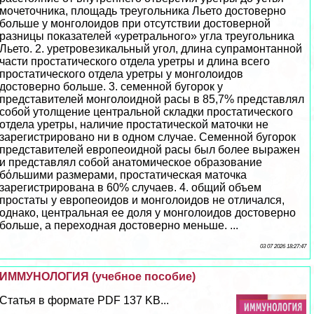
мочеточника, площадь треугольника Льето достоверно
больше у монголоидов при отсутствии достоверной
разницы показателей «уретрального» угла треугольника
Льето. 2. уретровезикальный угол, длина супрамонтанной
части простатического отдела уретры и длина всего
простатического отдела уретры у монголоидов
достоверно больше. 3. семенной бугорок у
представителей монголоидной расы в 85,7% представлял
собой утолщение центральной складки простатического
отдела уретры, наличие простатической маточки не
зарегистрировано ни в одном случае. Семенной бугорок
представителей европеоидной расы был более выражен
и представлял собой анатомическое образование
бόльшими размерами, простатическая маточка
зарегистрирована в 60% случаев. 4. общий объем
простаты у европеоидов и монголоидов не отличался,
однако, центральная ее доля у монголоидов достоверно
больше, а переходная достоверно меньше. ...
03 07 2026 18:27:47
ИММУНОЛОГИЯ (учебное пособие)
Статья в формате PDF 137 KB...