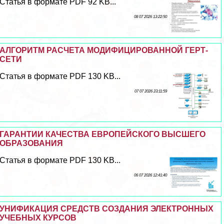
Статья в формате PDF 92 KB...
08 07 2026 13:22:50
АЛГОРИТМ РАСЧЕТА МОДИФИЦИРОВАННОЙ ГЕРТ-
СЕТИ
Статья в формате PDF 130 KB...
07 07 2026 23:11:59
ГАРАНТИИ КАЧЕСТВА ЕВРОПЕЙСКОГО ВЫСШЕГО
ОБРАЗОВАНИЯ
Статья в формате PDF 130 KB...
06 07 2026 12:41:40
УНИФИКАЦИЯ СРЕДСТВ СОЗДАНИЯ ЭЛЕКТРОННЫХ
УЧЕБНЫХ КУРСОВ