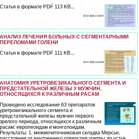
Статья в формате PDF 113 KB...
05 07 2026 17:26:57
АНАЛИЗ ЛЕЧЕНИЯ БОЛЬНЫХ С СЕГМЕНТАРНЫМИ
ПЕРЕЛОМАМИ ГОЛЕНИ
Статья в формате PDF 111 KB...
04 07 2026 13:23:38
АНАТОМИЯ УРЕТРОВЕЗИКАЛЬНОГО СЕГМЕНТА И
ПРЕДСТАТЕЛЬНОЙ ЖЕЛЕЗЫ У МУЖЧИН,
ОТНОСЯЩИХСЯ К РАЗЛИЧНЫМ РАСАМ
Проведено исследование 63 препаратов
уретровезикального сегмента и
предстательной железы мужчин первого
зрелого периода, относящихся к различным
расам: европеоидам и монголоидам.
Результаты: 1. межмочеточниковая складка Мерсье,
расстояние от внутреннего отверстия уретры до устья