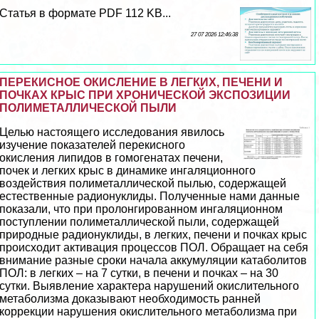
Статья в формате PDF 112 KB...
27 07 2026 12:46:38
ПЕРЕКИСНОЕ ОКИСЛЕНИЕ В ЛЕГКИХ, ПЕЧЕНИ И
ПОЧКАХ КРЫС ПРИ ХРОНИЧЕСКОЙ ЭКСПОЗИЦИИ
ПОЛИМЕТАЛЛИЧЕСКОЙ ПЫЛИ
Целью настоящего исследования явилось
изучение показателей перекиcного
окисления липидов в гомогенатах печени,
почек и легких крыс в динамике ингаляционного
воздействия полиметаллической пылью, содержащей
естественные радионуклиды. Полученные нами данные
показали, что при пролонгированном ингаляционном
поступлении полиметаллической пыли, содержащей
природные радионуклиды, в легких, печени и почках крыс
происходит активация процессов ПОЛ. Обращает на себя
внимание разные сроки начала аккумуляции катаболитов
ПОЛ: в легких – на 7 сутки, в печени и почках – на 30
сутки. Выявление хаpaктера нарушений окислительного
метаболизма доказывают необходимость ранней
коррекции нарушения окислительного метаболизма при