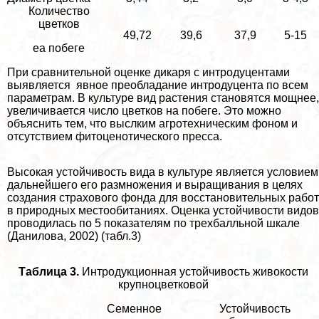
Количество
цветков
49,72
39,6
37,9
5-15
еа побеге
При сравнительной оценке дикаря с интродуцентами
выявляется явное преобладание интродуцента по всем
параметрам. В культуре вид растения становятся мощнее,
увеличивается число цветков на побеге. Это можно
объяснить тем, что выслким агротехническим фоном и
отсутствием фитоценотического пресса.
Высокая устойчивость вида в культуре является условием
дальнейшего его размножения и выращивания в целях
создания страхового фонда для восстановительных работ
в природных местообитаниях. Оценка устойчивости видов
проводилась по 5 показателям по трехбалльной шкале
(Данилова, 2002) (табл.3)
Таблица 3.
Интродукционная устойчивость живокости
крупноцветковой
Семенное
Устойчивость