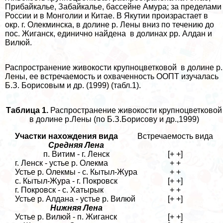
Прибайкалье, Забайкалье, бассейне Амура; за пределами
России и в Монголии и Китае. В Якутии произрастает в
окр. г. Олекминска, в долине р. Лены вниз по течению до
пос. Жиганск, единично найдена в долинах рр. Алдан и
Вилюй.
Распространение живокости крупноцветковой в долине р.
Лены, ее встречаемость и охваченность ООПТ изучалась
Б.З. Борисовым и др. (1999) (табл.1).
Таблица 1.
Распространение живокости крупноцветковой
в долине р.Лены (по Б.З.Борисову и др.,1999)
Участки нахождения вида
Встречаемость вида
Средняя Лена
п. Витим - г. Ленск
[+ +]
г. Ленск - устье р. Олекма
+ +
Устье р. Олекмы - с. Кытыл-Жура
+ +
с. Кытыл-Жура - г. Покровск
[+ +]
г. Покровск - с. Хатырык
+ +
Устье р. Алдана - устье р. Вилюй
[+ +]
Нижняя Лена
Устье р. Вилюй - п. Жиганск
[+ +]