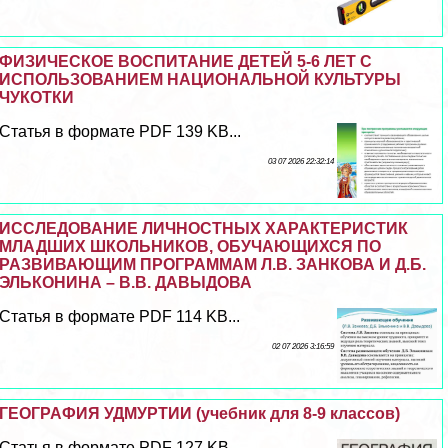
ФИЗИЧЕСКОЕ ВОСПИТАНИЕ ДЕТЕЙ 5-6 ЛЕТ С
ИСПОЛЬЗОВАНИЕМ НАЦИОНАЛЬНОЙ КУЛЬТУРЫ
ЧУКОТКИ
Статья в формате PDF 139 KB...
03 07 2026 22:32:14
ИССЛЕДОВАНИЕ ЛИЧНОСТНЫХ ХАРАКТЕРИСТИК
МЛАДШИХ ШКОЛЬНИКОВ, ОБУЧАЮЩИХСЯ ПО
РАЗВИВАЮЩИМ ПРОГРАММАМ Л.В. ЗАНКОВА И Д.Б.
ЭЛЬКОНИНА – В.В. ДАВЫДОВА
Статья в формате PDF 114 KB...
02 07 2026 3:16:59
ГЕОГРАФИЯ УДМУРТИИ (учебник для 8-9 классов)
Статья в формате PDF 127 KB...