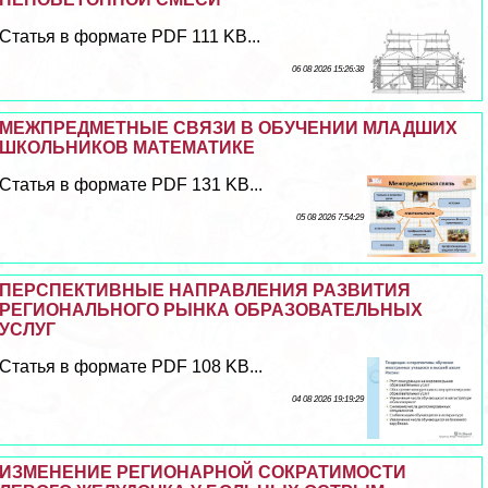
Статья в формате PDF 111 KB...
06 08 2026 15:26:38
МЕЖПРЕДМЕТНЫЕ СВЯЗИ В ОБУЧЕНИИ МЛАДШИХ
ШКОЛЬНИКОВ МАТЕМАТИКЕ
Статья в формате PDF 131 KB...
05 08 2026 7:54:29
ПЕРСПЕКТИВНЫЕ НАПРАВЛЕНИЯ РАЗВИТИЯ
РЕГИОНАЛЬНОГО РЫНКА ОБРАЗОВАТЕЛЬНЫХ
УСЛУГ
Статья в формате PDF 108 KB...
04 08 2026 19:19:29
ИЗМЕНЕНИЕ РЕГИОНАРНОЙ СОКРАТИМОСТИ