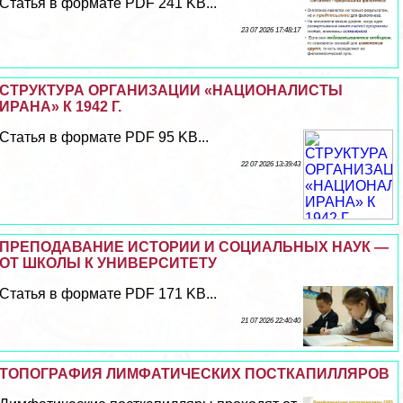
Статья в формате PDF 241 KB...
23 07 2026 17:48:17
СТРУКТУРА ОРГАНИЗАЦИИ «НАЦИОНАЛИСТЫ
ИРАНА» К 1942 Г.
Статья в формате PDF 95 KB...
22 07 2026 13:39:43
ПРЕПОДАВАНИЕ ИСТОРИИ И СОЦИАЛЬНЫХ НАУК —
ОТ ШКОЛЫ К УНИВЕРСИТЕТУ
Статья в формате PDF 171 KB...
21 07 2026 22:40:40
ТОПОГРАФИЯ ЛИМФАТИЧЕСКИХ ПОСТКАПИЛЛЯРОВ