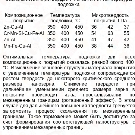
подложки.
Композиционное
Температура
Микротвердость
покрытие
подложки, °С
покрытия, ГПа
Zn-Cu-Al
350
400
450
36
42
37
Cr-Mn-Si-Cu-Fe-Al
350
400
450
54
63
55
Zn-Al
350
400
450
41
47
42
Mn-Fe-Cu-Al
350
400
450
38
44
36
Оптимальная температура подложки для всех
композиционных покрытий оказалась равной около 400
°С. Измельчение зерновой структуры материала покрытия
с увеличением температуры подложки сопровождается
ростом твердости до некоторого критического среднего
размера нанозерна. Снижение твердости при
дальнейшем уменьшении среднего размера зерна в
покрытии происходит из-за проскальзывания по
межзеренным границам (ротационный эффект). В этом
случае для дальнейшего повышения твердости требуется
затормозить процесс скольжения по межзеренным
границам. Такое торможение может быть достигнуто за
счет формирования соответствующей наноструктуры с
упрочнением межзеренных границ.