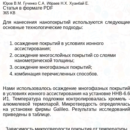
Юров В.М.
Гученко С.А.
Ибраев Н.Х.
Хуанбай Е.
Статья в формате PDF
365 KB
Для нанесения нанопокрытий используются следующие
основные технологические подходы:
осаждение покрытий в условиях ионного
ассистирования;
осаждение многослойных покрытий со слоями
нанометрической толщины;
осаждение многофазных покрытий;
комбинация перечисленных способов.
Нами использовалось осаждение многофазных покрытий
в условиях ионного ассистирования на установке ННВ-6.6
И1. Температура подложки контролировалась хромель -
алюмелевой термопарой. Микротвердость определялась
на установке фирмы Galileo. Результаты исследований
приведены в таблице.
Зависимость микротвердости покрытия от температуры