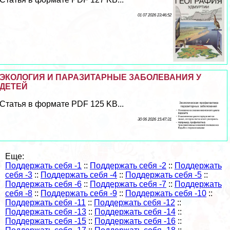
01 07 2026 23:46:52
ЭКОЛОГИЯ И ПАРАЗИТАРНЫЕ ЗАБОЛЕВАНИЯ У
ДЕТЕЙ
Статья в формате PDF 125 KB...
30 06 2026 15:47:31
Еще:
Поддержать себя -1
::
Поддержать себя -2
::
Поддержать
себя -3
::
Поддержать себя -4
::
Поддержать себя -5
::
Поддержать себя -6
::
Поддержать себя -7
::
Поддержать
себя -8
::
Поддержать себя -9
::
Поддержать себя -10
::
Поддержать себя -11
::
Поддержать себя -12
::
Поддержать себя -13
::
Поддержать себя -14
::
Поддержать себя -15
::
Поддержать себя -16
::