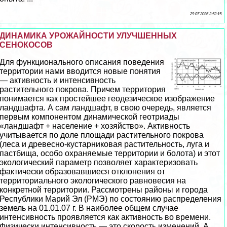
29 07 2026 2:52:15
ДИНАМИКА УРОЖАЙНОСТИ УЛУЧШЕННЫХ
СЕНОКОСОВ
Для функционального описания поведения
территории нами вводится новые понятия
— активность и интенсивность
растительного покрова. Причем территория
понимается как простейшее геодезическое изображение
ландшафта. А сам ландшафт, в свою очередь, является
первым компонентом динамической геотриады
«ландшафт + население + хозяйство». Активность
учитывается по доле площади растительного покрова
(леса и древесно-кустарниковая растительность, луга и
пастбища, особо охраняемые территории и болота) и этот
экологический параметр позволяет хаpaктеризовать
фактически образовавшиеся отклонения от
территориального экологического равновесия на
конкретной территории. Рассмотрены районы и города
Республики Марий Эл (РМЭ) по состоянию распределения
земель на 01.01.07 г. В наиболее общем случае
интенсивность проявляется как активность во времени.
Физически интенсивность — это скорость изменений. А