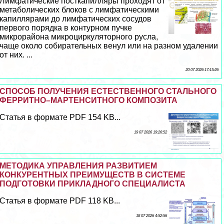
Лимфатические посткапилляры проходят от
метаболических блоков с лимфатическими
капиллярами до лимфатических сосудов
первого порядка в контурном пучке
микрорайона микроциркуляторного русла,
чаще около собирательных венул или на разном удалении
от них. ...
20 07 2026 17:15:26
СПОСОБ ПОЛУЧЕНИЯ ЕСТЕСТВЕННОГО СТАЛЬНОГО
ФЕРРИТНО–МАРТЕНСИТНОГО КОМПОЗИТА
Статья в формате PDF 154 KB...
19 07 2026 19:26:52
МЕТОДИКА УПРАВЛЕНИЯ РАЗВИТИЕМ
КОНКУРЕНТНЫХ ПРЕИМУЩЕСТВ В СИСТЕМЕ
ПОДГОТОВКИ ПРИКЛАДНОГО СПЕЦИАЛИСТА
Статья в формате PDF 118 KB...
18 07 2026 4:52:56