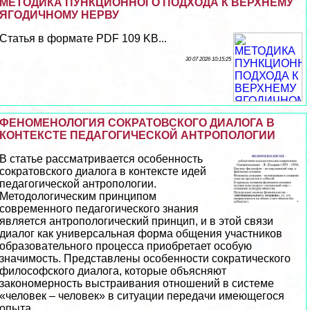
МЕТОДИКА ПУНКЦИОННОГО ПОДХОДА К ВЕРХНЕМУ
ЯГОДИЧНОМУ НЕРВУ
Статья в формате PDF 109 KB...
30 07 2026 10:15:25
ФЕНОМЕНОЛОГИЯ СОКРАТОВСКОГО ДИАЛОГА В
КОНТЕКСТЕ ПЕДАГОГИЧЕСКОЙ АНТРОПОЛОГИИ
В статье рассматривается особенность
сократовского диалога в контексте идей
педагогической антропологии.
Методологическим принципом
современного педагогического знания
является антропологический принцип, и в этой связи
диалог как универсальная форма общения участников
образовательного процесса приобретает особую
значимость. Представлены особенности сократического
философского диалога, которые объясняют
закономерность выстраивания отношений в системе
«человек – человек» в ситуации передачи имеющегося
опыта. ...