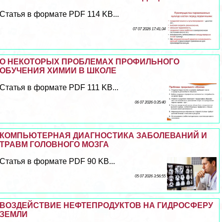
Статья в формате PDF 114 KB...
07 07 2026 17:41:34
О НЕКОТОРЫХ ПРОБЛЕМАХ ПРОФИЛЬНОГО
ОБУЧЕНИЯ ХИМИИ В ШКОЛЕ
Статья в формате PDF 111 KB...
06 07 2026 0:35:40
КОМПЬЮТЕРНАЯ ДИАГНОСТИКА ЗАБОЛЕВАНИЙ И
ТРАВМ ГОЛОВНОГО МОЗГА
Статья в формате PDF 90 KB...
05 07 2026 3:56:55
ВОЗДЕЙСТВИЕ НЕФТЕПРОДУКТОВ НА ГИДРОСФЕРУ
ЗЕМЛИ