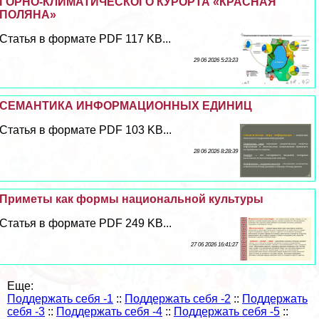
ГОРНО-КЛИМАТИЧЕСКОГО КУРОРТА «КРАСНАЯ
ПОЛЯНА»
Статья в формате PDF 117 KB...
29 06 2026 5:23:23
СЕМАНТИКА ИНФОРМАЦИОННЫХ ЕДИНИЦ
Статья в формате PDF 103 KB...
28 06 2026 8:28:39
Приметы как формы национальной культуры
Статья в формате PDF 249 KB...
27 06 2026 16:41:27
Еще:
Поддержать себя -1
::
Поддержать себя -2
::
Поддержать
себя -3
::
Поддержать себя -4
::
Поддержать себя -5
::