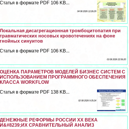
Статья в формате PDF 106 KB...
04 08 2026 12:26:29
Локальная дисагрегационная тромбоцитопатия при
травматических носовых кровотечениях на фоне
гнойных синуитов
Статья в формате PDF 106 KB...
03 08 2026 22:56:20
ОЦЕНКА ПАРАМЕТРОВ МОДЕЛЕЙ БИЗНЕС СИСТЕМ С
ИСПОЛЬЗОВАНИЕМ ПРОГРАММНОГО ОБЕСПЕЧЕНИЯ
КЛАССА WORKFLOW
Статья в формате PDF 138 KB...
02 08 2026 9:35:24
ДЕНЕЖНЫЕ РЕФОРМЫ РОССИИ XX ВЕКА
И&#8239;ИХ СРАВНИТЕЛЬНЫЙ АНАЛИЗ