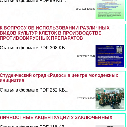
Статья в формате PDF 99 KB...
29 07 2026 12:55:31
К ВОПРОСУ ОБ ИСПОЛЬЗОВАНИИ РАЗЛИЧНЫХ
ВИДОВ КУЛЬТУР КЛЕТОК В ПРОИЗВОДСТВЕ
ПРОТИВОВИРУСНЫХ ПРЕПАРАТОВ
Статья в формате PDF 308 KB...
28 07 2026 5:16:46
Студенческий отряд «Радос» в центре молодежных
инициатив
Статья в формате PDF 252 KB...
27 07 2026 3:46:47
ЛИЧНОСТНЫЕ АКЦЕНТУАЦИИ У ЗАКЛЮЧЕННЫХ