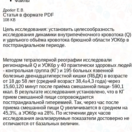
Файлы
Дробот Е.В.
Статья в формате PDF
108 KB
Цель исследования: установить целесообразность
исследования динамики внутрипечёночного кровотока (Q)
и удельного объёма кровотока брюшной области УОКбр в
постпрандиальном периоде.
Методом тетраполярной реографии исследовали
регионарный Q и УОКбр у 40 пpaктически здоровых людей
- контрольная группа (КГ) и 195 больных язвенной
болезнью двенадцатиперстной кишки (ЯБДК) в возрасте
от 18 до 58 лет (средний возраст 38,4±4,3 года) через
15,60,120 минут после приёма смешанной пищи- 590,1
ккал. В результате исследования установлено, что в КГ
прием смешанной пищи сопровождается
постпрандиальной гиперемией. Так, через час после
приема смешанной пищи Q увеличивается в среднем на
45,3%, а УОКбр на 28%. По истечении двух часов
исследования анализируемые показатели достоверно не
отличаются от базальных величин.