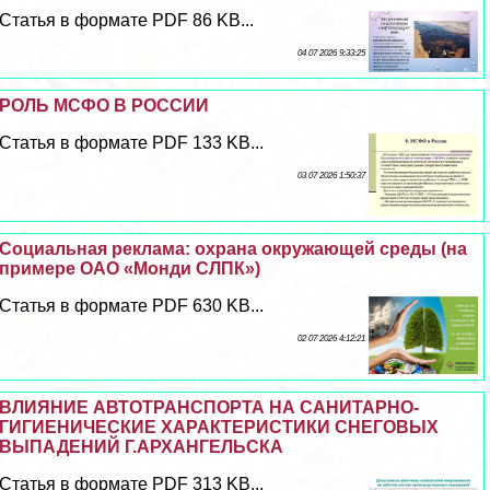
Статья в формате PDF 86 KB...
04 07 2026 9:33:25
РОЛЬ МСФО В РОССИИ
Статья в формате PDF 133 KB...
03 07 2026 1:50:37
Социальная реклама: охрана окружающей среды (на
примере ОАО «Монди СЛПК»)
Статья в формате PDF 630 KB...
02 07 2026 4:12:21
ВЛИЯНИЕ АВТОТРАНСПОРТА НА САНИТАРНО-
ГИГИЕНИЧЕСКИЕ ХАРАКТЕРИСТИКИ СНЕГОВЫХ
ВЫПАДЕНИЙ Г.АРХАНГЕЛЬСКА
Статья в формате PDF 313 KB...