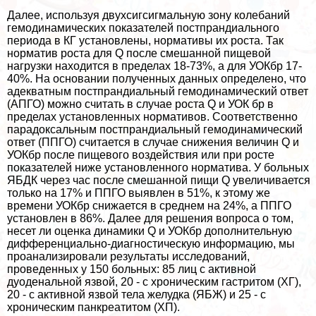
Далее, используя двухсигсигмальную зону колебаний
гемодинамических показателей постпрандиального
периода в КГ установлены, нормативы их роста. Так
норматив роста для Q после смешанной пищевой
нагрузки находится в пределах 18-73%, а для УОКбр 17-
40%. На основании полученных данных определено, что
адекватным постпрандиальный гемодинамический ответ
(АПГО) можно считать в случае роста Q и УОК бр в
пределах установленных нормативов. Соответственно
парадоксальным постпрандиальный гемодинамический
ответ (ППГО) считается в случае снижения величин Q и
УОКбр после пищевого воздействия или при росте
показателей ниже установленного норматива. У больных
ЯБДК через час после смешанной пищи Q увеличивается
только на 17% и ППГО выявлен в 51%, к этому же
времени УОКбр снижается в среднем на 24%, а ППГО
установлен в 86%. Далее для решения вопроса о том,
несет ли оценка динамики Q и УОКбр дополнительную
дифференциально-диагностическую информацию, мы
проанализировали результаты исследований,
проведенных у 150 больных: 85 лиц с активной
дуоденальной язвой, 20 - с хроническим гастритом (ХГ),
20 - с активной язвой тела желудка (ЯБЖ) и 25 - с
хроническим панкреатитом (ХП).