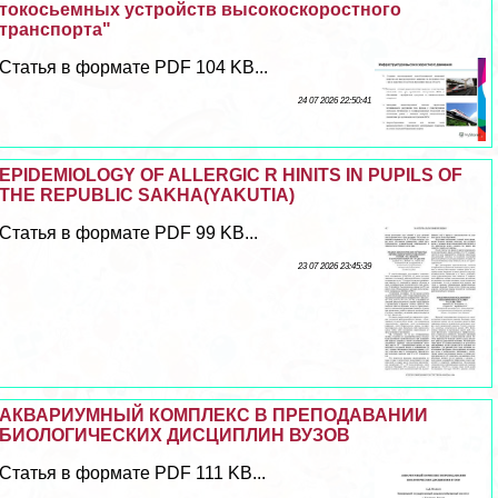
токосьемных устройств высокоскоростного
трaнcпорта"
Статья в формате PDF 104 KB...
24 07 2026 22:50:41
EPIDEMIOLOGY OF ALLERGIC R HINITS IN PUPILS OF
THE REPUBLIC SAKHA(YAKUTIA)
Статья в формате PDF 99 KB...
23 07 2026 23:45:39
АКВАРИУМНЫЙ КОМПЛЕКС В ПРЕПОДАВАНИИ
БИОЛОГИЧЕСКИХ ДИСЦИПЛИН ВУЗОВ
Статья в формате PDF 111 KB...