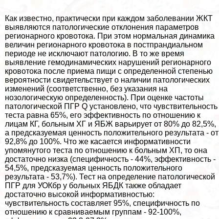
Как известно, пpaктически при каждом заболевании ЖКТ
выявляются патологические отклонения параметров
регионарного кровотока. При этом нормальная динамика
величин регионарного кровотока в постпрандиальном
периоде не исключают патологию. В то же время
выявление гемодинамических нарушений регионарного
кровотока после приема пищи с определенной степенью
вероятности свидетельствует о наличии патологических
изменений (соответственно, без указания на
нозологическую определенность). При оценке частоты
патологической ПГР Q установлено, что чувствительность
теста равна 65%, его эффективность по отношению к
лицам КГ, больным ХГ и ЯБЖ варьирует от 80% до 82,5%,
а предсказуемая ценность положительного результата - от
92,8% до 100%. Что же касается информативности
упомянутого теста по отношению к больным ХП, то она
достаточно низка (специфичность - 44%, эффективность -
54,5%, предсказуемая ценность положительного
результата - 53,7%). Тест на определение патологической
ПГР для УОКбр у больных ЯБДК также обладает
достаточно высокой информативностью:
чувствительность составляет 95%, специфичность по
отношению к сравниваемым группам - 92-100%,