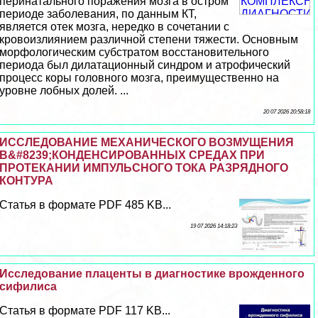
перинатального поражения мозга в остром
периоде заболевания, по данным КТ,
является отек мозга, нередко в сочетании с
кровоизлиянием различной степени тяжести. Основным
морфологическим субстратом восстановительного
периода был дилатационный синдром и атрофический
процесс коры головного мозга, преимущественно на
уровне лобных долей. ...
20 07 2026 20:58:18
ИССЛЕДОВАНИЕ МЕХАНИЧЕСКОГО ВОЗМУЩЕНИЯ
В&#8239;КОНДЕНСИРОВАННЫХ СРЕДАХ ПРИ
ПРОТЕКАНИИ ИМПУЛЬСНОГО ТОКА РАЗРЯДНОГО
КОНТУРА
Статья в формате PDF 485 KB...
19 07 2026 14:18:23
Исследование плаценты в диагностике врожденного
сифилиса
Статья в формате PDF 117 KB...