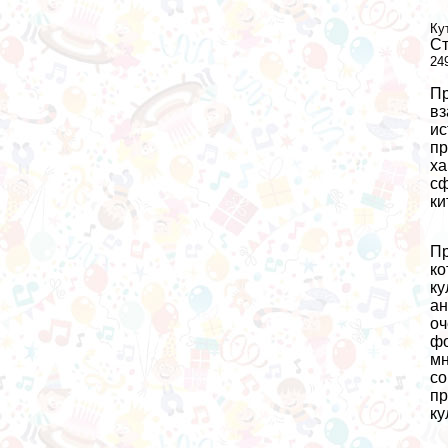
Ку
Ст
24
П
вз
ис
пр
ха
сф
ки
Пр
ко
ку
ан
оч
фо
м
со
пр
ку