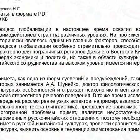
тузова Н.С.
атья в формате PDF
9 KB
роцесс глобализации в настоящее время охватил вс
аимодействием стран на различных уровнях. На протяжен
торически являлось одним из главных факторов, способс
оцесса глобализации особенно стремительно происходит 
paктерно для пограничных регионов Дальнего Востока и Ки
ерах экономики и политики, но также в области культуры
тайского сотрудничества на высоком уровне, имеется инте
имета, как одна из форм суеверий и предубеждений, так
торых занимается А.А. Шунейко, доктор филологических
льтурных особенностей и отражает психологию и ментали
ализ стереотипов речевого поведения. В то же время исс
ередь на рассмотрение узких аспектов, например, взаимоо
льклорного текста (лингвистика), преодоление зависимос
ногогранной проблемы примет, является недостаточн
временных русско-китайских отношениях, поэтому необхо
имет в русской и китайской культурах, провести сравнител
льтурах, выявить основные тенденции заимствования приме