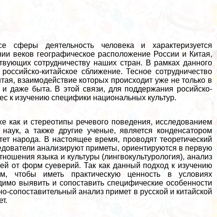
е сферы деятельность человека и хаpaктеризуется
ии веков географическое расположение России и Китая,
твующих сотрудничеству наших стран. В рамках данного
российско-китайское сближение. Тесное сотрудничество
тая, взаимодействие которых происходит уже не только в
 и даже быта. В этой связи, для поддержания росийско-
рес к изучению специфики национальных культур.
же как и стереотипы речевого поведения, исследованием
 наук, а также другие ученые, является конденсатором
тет народа. В настоящее время, проводят теоретический
ледователи анализируют приметы, ориентируются в первую
тношения языка и культуры (лингвокультурология), анализ
тей от форм суеверий. Так как данный подход к изучению
ым, чтобы иметь пpaктическую ценность в условиях
димо выявить и сопоставить специфические особенности
ьно-сопоставительный анализ примет в русской и китайской
т.