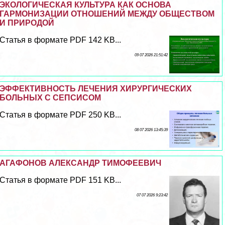
ЭКОЛОГИЧЕСКАЯ КУЛЬТУРА КАК ОСНОВА
ГАРМОНИЗАЦИИ ОТНОШЕНИЙ МЕЖДУ ОБЩЕСТВОМ
И ПРИРОДОЙ
Статья в формате PDF 142 KB...
09 07 2026 21:51:42
ЭФФЕКТИВНОСТЬ ЛЕЧЕНИЯ ХИРУРГИЧЕСКИХ
БОЛЬНЫХ С СЕПСИСОМ
Статья в формате PDF 250 KB...
08 07 2026 13:45:39
АГАФОНОВ АЛЕКСАНДР ТИМОФЕЕВИЧ
Статья в формате PDF 151 KB...
07 07 2026 9:23:42