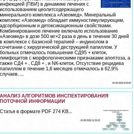
инфекцией (ПВИ) в динамике лечения с
использованием цеолитсодержащего
минерального комплекса «Азеомед». Минеральный
комплекс «Азеомед» обладает иммуностимулирующим,
адсорбционным и детоксикационным свойствами.
Комбинированное лечение включало использование
«Азеомед» в дозе 500 мг×2 раза в день в течение 30 дней
в комплексе с базисной терапией – индинолом в
сочетании с хирургической деструкцией папиллом. У
больных отмечалось повышение СД95 + клеток,
лимфоцитов с морфологическими признаками апоптоза, а
также СД4 + , СД8 + , и NК-клеток. Отсутствие рецидива
папиллом в течение 1,6 месяцев отмечалось в 62,9%
случаев. ...
04 08 2026 8:59:44
АНАЛИЗ АЛГОРИТМОВ ИНСПЕКТИРОВАНИЯ
ПОТОЧНОЙ ИНФОРМАЦИИ
Статья в формате PDF 274 KB...
03 08 2026 11:59:35