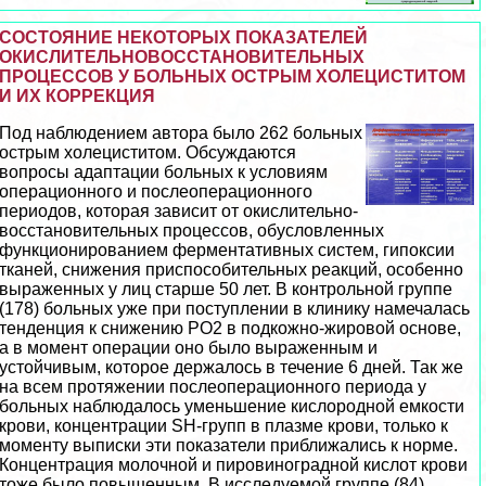
СОСТОЯНИЕ НЕКОТОРЫХ ПОКАЗАТЕЛЕЙ
ОКИСЛИТЕЛЬНОВОССТАНОВИТЕЛЬНЫХ
ПРОЦЕССОВ У БОЛЬНЫХ ОСТРЫМ ХОЛЕЦИСТИТОМ
И ИХ КОРРЕКЦИЯ
Под наблюдением автора было 262 больных
острым холециститом. Обсуждаются
вопросы адаптации больных к условиям
операционного и послеоперационного
периодов, которая зависит от окислительно-
восстановительных процессов, обусловленных
функционированием ферментативных систем, гипоксии
тканей, снижения приспособительных реакций, особенно
выраженных у лиц старше 50 лет. В контрольной группе
(178) больных уже при поступлении в клинику намечалась
тенденция к снижению РО2 в подкожно-жировой основе,
а в момент операции оно было выраженным и
устойчивым, которое держалось в течение 6 дней. Так же
на всем протяжении послеоперационного периода у
больных наблюдалось уменьшение кислородной емкости
крови, концентрации SH-групп в плазме крови, только к
моменту выписки эти показатели приближались к норме.
Концентрация молочной и пировиноградной кислот крови
тоже было повышенным. В исследуемой группе (84)