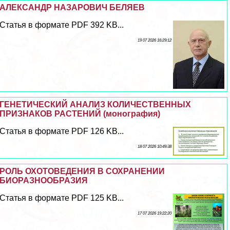
АЛЕКСАНДР НАЗАРОВИЧ БЕЛЯЕВ
Статья в формате PDF 392 KB...
19 07 2026 16:29:12
ГЕНЕТИЧЕСКИЙ АНАЛИЗ КОЛИЧЕСТВЕННЫХ
ПРИЗНАКОВ РАСТЕНИЙ (монография)
Статья в формате PDF 126 KB...
18 07 2026 10:49:38
РОЛЬ ОХОТОВЕДЕНИЯ В СОХРАНЕНИИ
БИОРАЗНООБРАЗИЯ
Статья в формате PDF 125 KB...
17 07 2026 19:22:20