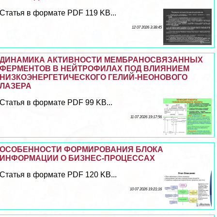
Статья в формате PDF 119 KB...
12 07 2026 3:38:45
ДИНАМИКА АКТИВНОСТИ МЕМБРАНОСВЯЗАННЫХ
ФЕРМЕНТОВ В НЕЙТРОФИЛАХ ПОД ВЛИЯНИЕМ
НИЗКОЭНЕРГЕТИЧЕСКОГО ГЕЛИЙ-НЕОНОВОГО
ЛАЗЕРА
Статья в формате PDF 99 KB...
11 07 2026 19:17:56
ОСОБЕННОСТИ ФОРМИРОВАНИЯ БЛОКА
ИНФОРМАЦИИ О БИЗНЕС-ПРОЦЕССАХ
Статья в формате PDF 120 KB...
10 07 2026 19:21:16