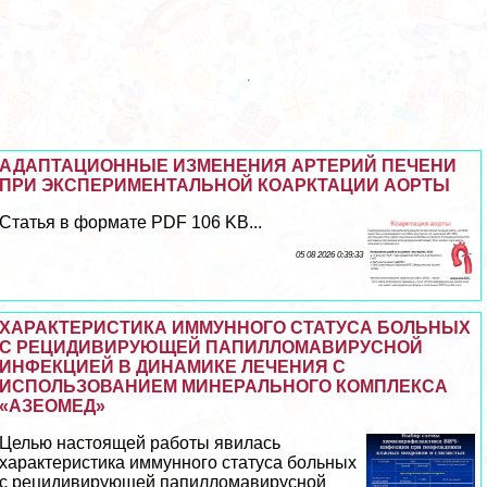
АДАПТАЦИОННЫЕ ИЗМЕНЕНИЯ АРТЕРИЙ ПЕЧЕНИ
ПРИ ЭКСПЕРИМЕНТАЛЬНОЙ КОАРКТАЦИИ АОРТЫ
Статья в формате PDF 106 KB...
05 08 2026 0:39:33
ХАРАКТЕРИСТИКА ИММУННОГО СТАТУСА БОЛЬНЫХ
С РЕЦИДИВИРУЮЩЕЙ ПАПИЛЛОМАВИРУСНОЙ
ИНФЕКЦИЕЙ В ДИНАМИКЕ ЛЕЧЕНИЯ С
ИСПОЛЬЗОВАНИЕМ МИНЕРАЛЬНОГО КОМПЛЕКСА
«АЗЕОМЕД»
Целью настоящей работы явилась
хаpaктеристика иммунного статуса больных
с рецидивирующей папилломавирусной