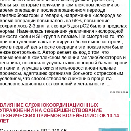
больных, которые получали в комплексном лечении во
время операции и послеоперационном периоде
ганглиоблокаторы и гепарин, напряжение кислорода во
время операции повышалось на 68%, повышение
сохранялось 2-3 дня, а к концу 5 дня рО2 было в пределах
нормы. Намечалась тенденция увеличения кислородной
емкости крови и SH-групп в плазме. Не смотря на то, что
при поступлении лактат и пируват были выше контроля,
уже в первый день после операции эти показатели были
ниже контрольных. Автор делает вывод о том, что
применение в комплексном лечении ганглиоблокаторов и
гепарина, позволяло улучшать кислородный баланс крови
и ткани и, улучшать окислительновосстановительные
процессы, адаптацию организма больного к стрессовым
условиям, что способствовало снижению процента
послеоперационных осложнений и летальности. ...
16 07 2026 9:27:59
ВЛИЯНИЕ СЛОЖНОКООРДИНАЦИОННЫХ
УПРАЖНЕНИЙ НА СОВЕРШЕНСТВОВАНИЕ
ТЕХНИЧЕСКИХ ПРИЕМОВ ВОЛЕЙБОЛИСТОК 13-14
ЛЕТ
Статья в формате PDF 249 KB...