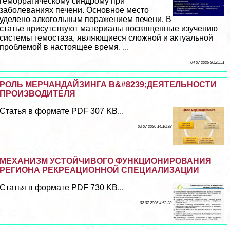
геморрагическому синдрому при
заболеваниях печени. Основное место
уделено алкогольным поражением печени. В
статье присутствуют материалы посвященные изучению
системы гемостаза, являющиеся сложной и актуальной
проблемой в настоящее время. ...
04 07 2026 20:25:51
РОЛЬ МЕРЧАНДАЙЗИНГА В&#8239;ДЕЯТЕЛЬНОСТИ
ПРОИЗВОДИТЕЛЯ
Статья в формате PDF 307 KB...
03 07 2026 14:10:38
МЕХАНИЗМ УСТОЙЧИВОГО ФУНКЦИОНИРОВАНИЯ
РЕГИОНА РЕКРЕАЦИОННОЙ СПЕЦИАЛИЗАЦИИ
Статья в формате PDF 730 KB...
02 07 2026 4:52:23