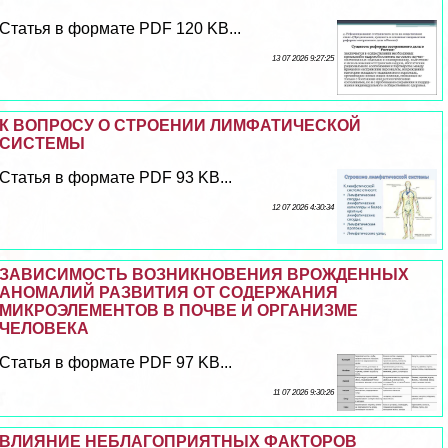
Статья в формате PDF 120 KB...
13 07 2026 9:27:25
К ВОПРОСУ О СТРОЕНИИ ЛИМФАТИЧЕСКОЙ
СИСТЕМЫ
Статья в формате PDF 93 KB...
12 07 2026 4:30:34
ЗАВИСИМОСТЬ ВОЗНИКНОВЕНИЯ ВРОЖДЕННЫХ
АНОМАЛИЙ РАЗВИТИЯ ОТ СОДЕРЖАНИЯ
МИКРОЭЛЕМЕНТОВ В ПОЧВЕ И ОРГАНИЗМЕ
ЧЕЛОВЕКА
Статья в формате PDF 97 KB...
11 07 2026 9:30:26
ВЛИЯНИЕ НЕБЛАГОПРИЯТНЫХ ФАКТОРОВ