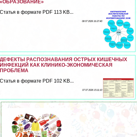
«ОБРАЗОВАНИЕ»
Статья в формате PDF 113 KB...
08 07 2026 16:37:40
ДЕФЕКТЫ РАСПОЗНАВАНИЯ ОСТРЫХ КИШЕЧНЫХ
ИНФЕКЦИЙ КАК КЛИНИКО-ЭКОНОМИЧЕСКАЯ
ПРОБЛЕМА
Статья в формате PDF 102 KB...
07 07 2026 15:11:10