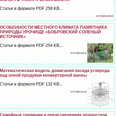
Статья в формате PDF 258 KB...
23 07 2026 23:56:59
ОСОБЕННОСТИ МЕСТНОГО КЛИМАТА ПАМЯТНИКА
ПРИРОДЫ УРОЧИЩЕ «БОБРОВСКИЙ СОЛЕНЫЙ
ИСТОЧНИК»
Статья в формате PDF 254 KB...
22 07 2026 8:52:51
Математическая модель дожигания оксида углерода
над зоной продувки конвертерной ванны
Статья в формате PDF 132 KB...
21 07 2026 9:31:42
Семейные традиции в представлениях подростков