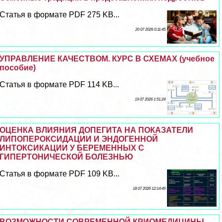
Статья в формате PDF 275 KB...
20 07 2026 0:11:45
УПРАВЛЕНИЕ КАЧЕСТВОМ. КУРС В СХЕМАХ (учебное
пособие)
Статья в формате PDF 114 KB...
19 07 2026 1:51:24
ОЦЕНКА ВЛИЯНИЯ ДОПЕГИТА НА ПОКАЗАТЕЛИ
ЛИПОПЕРОКСИДАЦИИ И ЭНДОГЕННОЙ
ИНТОКСИКАЦИИ У БЕРЕМЕННЫХ С
ГИПЕРТОНИЧЕСКОЙ БОЛЕЗНЬЮ
Статья в формате PDF 109 KB...
18 07 2026 12:14:49
ВОЗМОЖНОСТИ СОВРЕМЕННОЙ КРИОМЕДИЦИНЫ