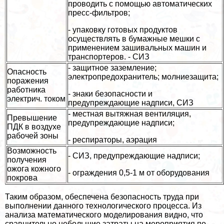
проводить с помощью автоматических
пресс-фильтров;
- упаковку готовых продуктов
осуществлять в бумажные мешки с
применением зашивальных машин и
трaнcпортеров. - СИЗ
- защитное заземление;
Опасность
электропpeдoxpaнитель; молниезащита;
поражения
работника
- знаки безопасности и
электрич. током
предупреждающие надписи, СИЗ
- местная вытяжная вентиляция,
Превышение
предупреждающие надписи;
ПДК в воздухе
рабочей зоны
- респираторы, аэрация
Возможность
- СИЗ, предупреждающие надписи;
получения
ожога кожного
- ограждения 0,5-1 м от оборудования
покрова
Таким образом, обеспечена безопасность труда при
выполнении данного технологического процесса. Из
анализа математического моделирования видно, что
сравнительно небольшие затраты на мероприятия по