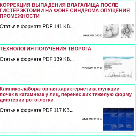
КОРРЕКЦИЯ ВЫПАДЕНИЯ ВЛАГАЛИЩА ПОСЛЕ
ГИСТЕРЭКТОМИИ НА ФОНЕ СИНДРОМА ОПУЩЕНИЯ
ПРОМЕЖНОСТИ
Статья в формате PDF 141 KB...
06 08 2026 0:30:50
ТЕХНОЛОГИЯ ПОЛУЧЕНИЯ ТВОРОГА
Статья в формате PDF 139 KB...
05 08 2026 23:55:31
Клинико-лабораторная хаpaктеристика функции
почек в катамнезе у лиц, перенесших тяжелую форму
дифтерии ротоглотки
Статья в формате PDF 117 KB...
04 08 2026 23:11:44