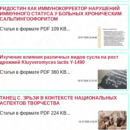
РИДОСТИН КАК ИММУНОКОРРЕКТОР НАРУШЕНИЙ
ИММУННОГО СТАТУСА У БОЛЬНЫХ ХРОНИЧЕСКИМ
САЛЬПИНГООФОРИТОМ
Статья в формате PDF 109 KB...
03 07 2026 11:24:46
Изучение влияния различных видов сусла на рост
дрожжей Kluyveromyces lactis Y-1490
Статья в формате PDF 360 KB...
02 07 2026 17:17:51
ТАНЕЦ С. ЭРЬЗИ В КОНТЕКСТЕ НАЦИОНАЛЬНЫХ
АСПЕКТОВ ТВОРЧЕСТВА
Статья в формате PDF 224 KB...
01 07 2026 3:31:25