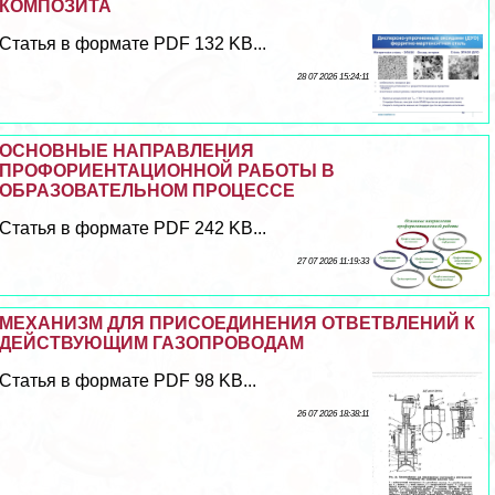
КОМПОЗИТА
Статья в формате PDF 132 KB...
28 07 2026 15:24:11
ОСНОВНЫЕ НАПРАВЛЕНИЯ
ПРОФОРИЕНТАЦИОННОЙ РАБОТЫ В
ОБРАЗОВАТЕЛЬНОМ ПРОЦЕССЕ
Статья в формате PDF 242 KB...
27 07 2026 11:19:33
МЕХАНИЗМ ДЛЯ ПРИСОЕДИНЕНИЯ ОТВЕТВЛЕНИЙ К
ДЕЙСТВУЮЩИМ ГАЗОПРОВОДАМ
Статья в формате PDF 98 KB...
26 07 2026 18:38:11