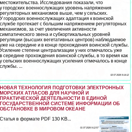
местожительства. Исследования показали, что
у городских военнослужащих уровень напряжения
регуляторных механизмов выше, чем у сельских.
У городских военнослужащих адаптация к воинской
службе протекает с большим напряжением регуляторных
механизмов, за счет увеличения активности
симпатического звена и субкортикальных уровней
регуляции (высших вегетативных центров) наблюдаемое
уже на середине и в конце прохождения воинской службы.
Усиление степени централизации у них отмечалось уже
в середине прохождения воинской службы, в то время как
у сельских военнослужащих усиления отмечалось в конце
службы. ...
02 07 2026 9:14:12
НОВАЯ ТЕХНОЛОГИЯ ПОДГОТОВКИ ЭЛЕКТРОННЫХ
МОРСКИХ АТЛАСОВ ДЛЯ НАУЧНОЙ И
ПРАКТИЧЕСКОЙ ДЕЯТЕЛЬНОСТИ В ЕДИНОЙ
ГОСУДАРСТВЕННОЙ СИСТЕМЕ ИНФОРМАЦИИ ОБ
ОБСТАНОВКЕ В МИРОВОМ ОКЕАНЕ
Статья в формате PDF 130 KB...
01 07 2026 9:12:57