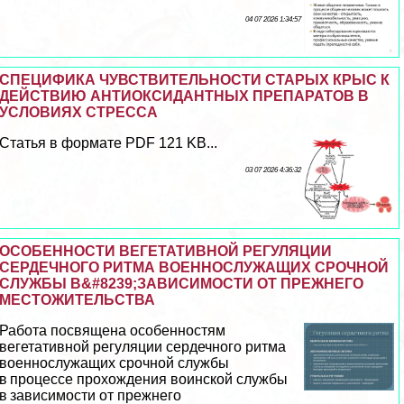
04 07 2026 1:34:57
СПЕЦИФИКА ЧУВСТВИТЕЛЬНОСТИ СТАРЫХ КРЫС К
ДЕЙСТВИЮ АНТИОКСИДАНТНЫХ ПРЕПАРАТОВ В
УСЛОВИЯХ СТРЕССА
Статья в формате PDF 121 KB...
03 07 2026 4:36:32
ОСОБЕННОСТИ ВЕГЕТАТИВНОЙ РЕГУЛЯЦИИ
СЕРДЕЧНОГО РИТМА ВОЕННОСЛУЖАЩИХ СРОЧНОЙ
СЛУЖБЫ В&#8239;ЗАВИСИМОСТИ ОТ ПРЕЖНЕГО
МЕСТОЖИТЕЛЬСТВА
Работа посвящена особенностям
вегетативной регуляции сердечного ритма
военнослужащих срочной службы
в процессе прохождения воинской службы
в зависимости от прежнего