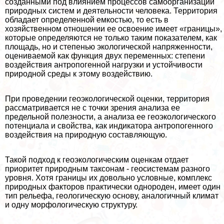
созданными под влиянием процессов самоорганизации
природных систем и деятельности человека. Территория
обладает определенной емкостью, то есть в
хозяйственном отношении ее освоение имеет «границы»,
которые определяются не только таким показателем, как
площадь, но и степенью экологической напряженности,
оцениваемой как функция двух переменных: степени
воздействия антропогенной нагрузки и устойчивости
природной среды к этому воздействию.
При проведении геоэкологической оценки, территория
рассматривается не с точки зрения анализа ее
предельной полезности, а анализа ее геоэкологического
потенциала и свойства, как индикатора антропогенного
воздействия на природную составляющую.
Такой подход к геоэкологическим оценкам отдает
приоритет природным таксонам - геосистемам разного
уровня. Хотя границы их довольно условные, комплекс
природных факторов пpaктически однороден, имеет один
тип рельефа, геологическую основу, аналогичный климат
и одну морфологическую структуру.