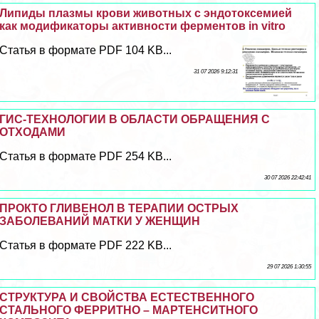
Липиды плазмы крови животных с эндотоксемией
как модификаторы активности ферментов in vitro
Статья в формате PDF 104 KB...
31 07 2026 9:12:31
ГИС-ТЕХНОЛОГИИ В ОБЛАСТИ ОБРАЩЕНИЯ С
ОТХОДАМИ
Статья в формате PDF 254 KB...
30 07 2026 22:42:41
ПРОКТО ГЛИВЕНОЛ В ТЕРАПИИ ОСТРЫХ
ЗАБОЛЕВАНИЙ МАТКИ У ЖЕНЩИН
Статья в формате PDF 222 KB...
29 07 2026 1:30:55
СТРУКТУРА И СВОЙСТВА ЕСТЕСТВЕННОГО
СТАЛЬНОГО ФЕРРИТНО – МАРТЕНСИТНОГО