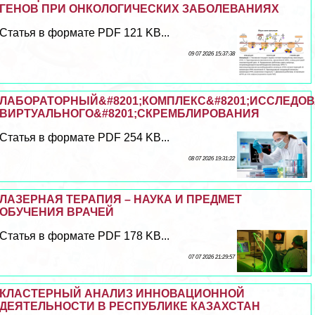
ГЕНОВ ПРИ ОНКОЛОГИЧЕСКИХ ЗАБОЛЕВАНИЯХ
Статья в формате PDF 121 KB...
09 07 2026 15:37:38
ЛАБОРАТОРНЫЙ&#8201;КОМПЛЕКС&#8201;ИССЛЕДО
ВИРТУАЛЬНОГО&#8201;СКРЕМБЛИРОВАНИЯ
Статья в формате PDF 254 KB...
08 07 2026 19:31:22
ЛАЗЕРНАЯ ТЕРАПИЯ – НАУКА И ПРЕДМЕТ
ОБУЧЕНИЯ ВРАЧЕЙ
Статья в формате PDF 178 KB...
07 07 2026 21:29:57
КЛАСТЕРНЫЙ АНАЛИЗ ИННОВАЦИОННОЙ
ДЕЯТЕЛЬНОСТИ В РЕСПУБЛИКЕ КАЗАХСТАН