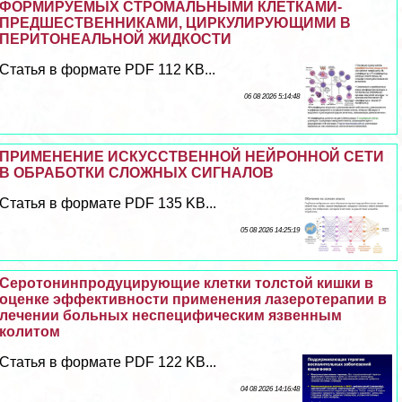
ФОРМИРУЕМЫХ СТРОМАЛЬНЫМИ КЛЕТКАМИ-
ПРЕДШЕСТВЕННИКАМИ, ЦИРКУЛИРУЮЩИМИ В
ПЕРИТОНЕАЛЬНОЙ ЖИДКОСТИ
Статья в формате PDF 112 KB...
06 08 2026 5:14:48
ПРИМЕНЕНИЕ ИСКУССТВЕННОЙ НЕЙРОННОЙ СЕТИ
В ОБРАБОТКИ СЛОЖНЫХ СИГНАЛОВ
Статья в формате PDF 135 KB...
05 08 2026 14:25:19
Серотонинпродуцирующие клетки толстой кишки в
оценке эффективности применения лазеротерапии в
лечении больных неспецифическим язвенным
колитом
Статья в формате PDF 122 KB...
04 08 2026 14:16:48