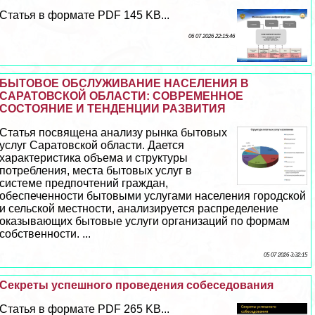
Статья в формате PDF 145 KB...
06 07 2026 22:15:46
БЫТОВОЕ ОБСЛУЖИВАНИЕ НАСЕЛЕНИЯ В
САРАТОВСКОЙ ОБЛАСТИ: СОВРЕМЕННОЕ
СОСТОЯНИЕ И ТЕНДЕНЦИИ РАЗВИТИЯ
Статья посвящена анализу рынка бытовых
услуг Саратовской области. Дается
хаpaктеристика объема и структуры
потрeбления, места бытовых услуг в
системе предпочтений граждан,
обеспеченности бытовыми услугами населения городской
и сельской местности, анализируется распределение
оказывающих бытовые услуги организаций по формам
собственности. ...
05 07 2026 3:32:15
Секреты успешного проведения собеседования
Статья в формате PDF 265 KB...