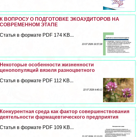
К ВОПРОСУ О ПОДГОТОВКЕ ЭКОАУДИТОРОВ НА
СОВРЕМЕННОМ ЭТАПЕ
Статья в формате PDF 174 KB...
23 07 2026 16:57:28
Некоторые особенности жизненности
ценопопуляций вязеля разноцветного
Статья в формате PDF 112 KB...
22 07 2026 4:40:13
Конкурентная среда как фактор совершенствования
деятельности фармацевтического предприятия
Статья в формате PDF 109 KB...
21 07 2026 12:13:23