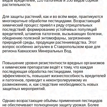
видов вредителей, 120 патогенов и 350 видов сорной
растительности.
Для защиты растений, как и во всём мире, пpaктикуются
многократные обработки пестицидами. Возрастающий
химический процесс привёл к ряду отрицательных
последствий: формированию устойчивых популяций
вредителей, штампов патогенов, вызывающих болезни,
обеднению полезной энтомофауны, загрязнению
природной среды, продукции растениеводства. Этот
вопрос особенно актуален в Ставропольском крае для
региона Кавказских Минеральных Вод.
Повышение уровня резистентности вредных организмов
к химическим препаратам ведёт к тому, что каждая
последующая обработка пестицидами, теряя
эффективность, повышает жизнеспособность вредителей
и патогенов, приводит к неконтролируемому их
размножению, и, как следствие необходимость новых
защитных мероприятий.
Однако возрастающие объёмы применения пестицидов
не обеспечивают полноценную защиту урожая. Более