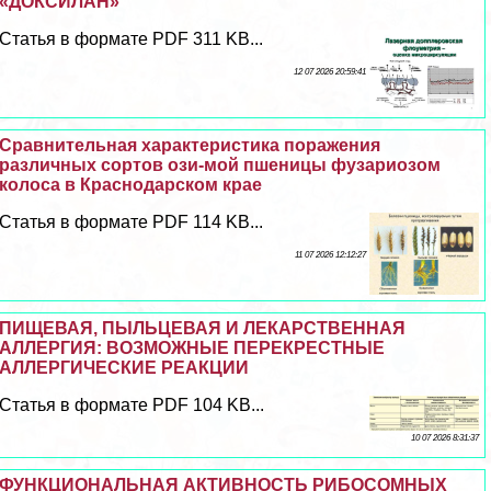
«ДОКСИЛАН»
Статья в формате PDF 311 KB...
12 07 2026 20:59:41
Сравнительная хаpaктеристика поражения
различных сортов ози-мой пшеницы фузариозом
колоса в Краснодарском крае
Статья в формате PDF 114 KB...
11 07 2026 12:12:27
ПИЩЕВАЯ, ПЫЛЬЦЕВАЯ И ЛЕКАРСТВЕННАЯ
АЛЛЕРГИЯ: ВОЗМОЖНЫЕ ПЕРЕКРЕСТНЫЕ
АЛЛЕРГИЧЕСКИЕ РЕАКЦИИ
Статья в формате PDF 104 KB...
10 07 2026 8:31:37
ФУНКЦИОНАЛЬНАЯ АКТИВНОСТЬ РИБОСОМНЫХ