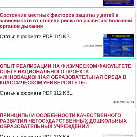
Состояние местных факторов защиты у детей в
зависимости от степени риска по развитию болезней
органов дыхания
Статья в формате PDF 115 KB...
31 07 2026 8:41:35
ОПЫТ РЕАЛИЗАЦИИ НА ФИЗИЧЕСКОМ ФАКУЛЬТЕТЕ
СПБГУ НАЦИОНАЛЬНОГО ПРОЕКТА
«ИННОВАЦИОННАЯ ОБРАЗОВАТЕЛЬНАЯ СРЕДА В
КЛАССИЧЕСКОМ УНИВЕРСИТЕТЕ»
Статья в формате PDF 112 KB...
30 07 2026 15:41:29
ПРИНЦИПЫ И ОСОБЕННОСТИ КАЧЕСТВЕННОГО
РАЗВИТИЯ НЕГОСУДАРСТВЕННЫХ ДОШКОЛЬНЫХ
ОБРАЗОВАТЕЛЬНЫХ УЧРЕЖДЕНИЙ
Статья в формате PDF 118 KB...