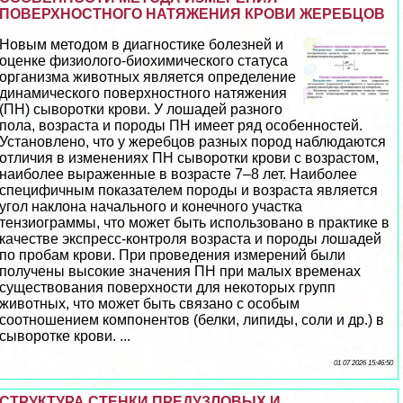
ПОВЕРХНОСТНОГО НАТЯЖЕНИЯ КРОВИ ЖЕРЕБЦОВ
Новым методом в диагностике болезней и
оценке физиолого-биохимического статуса
организма животных является определение
динамического поверхностного натяжения
(ПН) сыворотки крови. У лошадей разного
пола, возраста и породы ПН имеет ряд особенностей.
Установлено, что у жеребцов разных пород наблюдаются
отличия в изменениях ПН сыворотки крови с возрастом,
наиболее выраженные в возрасте 7–8 лет. Наиболее
специфичным показателем породы и возраста является
угол наклона начального и конечного участка
тензиограммы, что может быть использовано в пpaктике в
качестве экспресс-контроля возраста и породы лошадей
по пробам крови. При проведения измерений были
получены высокие значения ПН при малых временах
существования поверхности для некоторых групп
животных, что может быть связано с особым
соотношением компонентов (белки, липиды, соли и др.) в
сыворотке крови. ...
01 07 2026 15:46:50
СТРУКТУРА СТЕНКИ ПРЕДУЗЛОВЫХ И