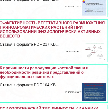
07 07 2026 17:40:31
ЭФФЕКТИВНОСТЬ ВЕГЕТАТИВНОГО РАЗМНОЖЕНИЯ
ПРЯНОАРОМАТИЧЕСКИХ РАСТЕНИЙ ПРИ
ИСПОЛЬЗОВАНИИ ФИЗИОЛОГИЧЕСКИ АКТИВНЫХ
ВЕЩЕСТВ
Статья в формате PDF 217 KB...
06 07 2026 4:18:17
К причинности ремодуляции костной ткани и
необходимости реви-зии представлений о
функциональных системах
Статья в формате PDF 104 KB...
05 07 2026 23:44:55
ПСИХОЛОГИЧЕСКИЙ ТИП ЛИЧНОСТИ, ДИНАМИКА