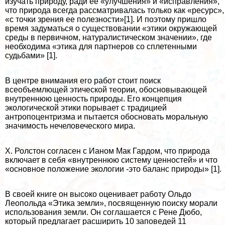
изучать природу, ради ее «улучшения» и «исправления»,
что природа всегда рассматривалась только как «ресурс»,
«с точки зрения ее полезности»[1]. И поэтому пришло
время задуматься о существовании «этики окружающей
среды в первичном, натуралистическом значении», где
необходима «этика для партнеров со сплетенными
судьбами» [1].
В центре внимания его работ стоит поиск
всеобъемлющей этической теории, обосновывающей
внутреннюю ценность природы. Его концепция
экологической этики порывает с традицией
антропоцентризма и пытается обосновать мopaльную
значимость нечеловеческого мира.
X. Ролстон согласен с Ианом Мак Гардом, что природа
включает в себя «внутреннюю систему ценностей» и что
«основное положение экологии -это баланс природы» [1].
В своей книге он высоко оценивает работу Ольдо
Леопольда «Этика земли», посвященную поиску морали
использования земли. Он соглашается с Рене Дюбо,
который предлагает расширить 10 заповедей 11