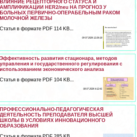
ВЛИЯНИЕ РЕЦЕПТОРНОГО СТАТУСА И
АМПЛИФИКАЦИИ HER2/neu НА ПРОГНОЗ У
БОЛЬНЫХ ПЕРВИЧНО-ОПЕРАБЕЛЬНЫМ РАКОМ
МОЛОЧНОЙ ЖЕЛЕЗЫ
Статья в формате PDF 114 KB...
09 07 2026 12:26:18
Эффективность развития стационара, методов
управления и государственного регулирования с
использованием экономического анализа
Статья в формате PDF 104 KB...
08 07 2026 4:12:41
ПРОФЕССИОНАЛЬНО-ПЕДАГОГИЧЕСКАЯ
ДЕЯТЕЛЬНОСТЬ ПРЕПОДАВАТЕЛЯ ВЫСШЕЙ
ШКОЛЫ В УСЛОВИЯХ ИННОВАЦИОННОГО
ОБРАЗОВАНИЯ
Статья в формате PDF 285 KB...