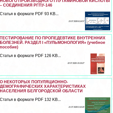
НОВОГО ПРОИЗВОДНОГО ГЛУТАМИНОВОЙ КИСЛОТЫ
– СОЕДИНЕНИЯ РГПУ-146
Статья в формате PDF 93 KB...
23 07 2026 8:14:57
ТЕСТИРОВАНИЕ ПО ПРОПЕДЕВТИКЕ ВНУТРЕННИХ
БОЛЕЗНЕЙ. РАЗДЕЛ I «ПУЛЬМОНОЛОГИЯ» (учебное
пособие)
Статья в формате PDF 126 KB...
22 07 2026 19:19:27
О НЕКОТОРЫХ ПОПУЛЯЦИОННО-
ДЕМОГРАФИЧЕСКИХ ХАРАКТЕРИСТИКАХ
НАСЕЛЕНИЯ БЕЛГОРОДСКОЙ ОБЛАСТИ
Статья в формате PDF 132 KB...
21 07 2026 0:10:20