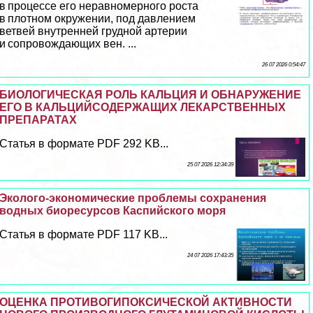
в процессе его неравномерного роста
в плотном окружении, под давлением
ветвей внутренней грудной артерии
и сопровождающих вен. ...
26 07 2026 0:54:47
БИОЛОГИЧЕСКАЯ РОЛЬ КАЛЬЦИЯ И ОБНАРУЖЕНИЕ
ЕГО В КАЛЬЦИЙСОДЕРЖАЩИХ ЛЕКАРСТВЕННЫХ
ПРЕПАРАТАХ
Статья в формате PDF 292 KB...
25 07 2026 12:34:39
Эколого-экономические проблемы сохранения
водных биоресурсов Каспийского моря
Статья в формате PDF 117 KB...
24 07 2026 17:43:35
ОЦЕНКА ПРОТИВОГИПОКСИЧЕСКОЙ АКТИВНОСТИ