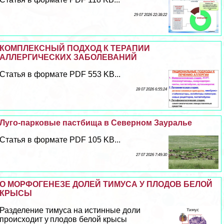
29 07 2026 22:38:22
КОМПЛЕКСНЫЙ ПОДХОД К ТЕРАПИИ
АЛЛЕРГИЧЕСКИХ ЗАБОЛЕВАНИЙ
Статья в формате PDF 553 KB...
28 07 2026 6:55:24
Луго-парковые пастбища в Северном Зауралье
Статья в формате PDF 105 KB...
27 07 2026 7:49:30
О МОРФОГЕНЕЗЕ ДОЛЕЙ ТИМУСА У ПЛОДОВ БЕЛОЙ
КРЫСЫ
Разделение тимуса на истинные доли
происходит у плодов белой крысы