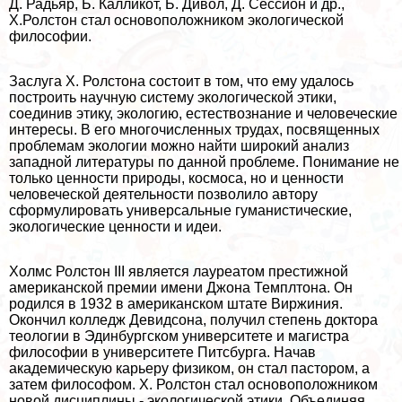
Д. Радьяр, Б. Калликот, Б. Дивол, Д. Сессион и др.,
Х.Ролстон стал основоположником экологической
философии.
Заслуга X. Ролстона состоит в том, что ему удалось
построить научную систему экологической этики,
соединив этику, экологию, естествознание и человеческие
интересы. В его многочисленных трудах, посвященных
проблемам экологии можно найти широкий анализ
западной литературы по данной проблеме. Понимание не
только ценности природы, космоса, но и ценности
человеческой деятельности позволило автору
сформулировать универсальные гуманистические,
экологические ценности и идеи.
Холмс Ролстон III является лауреатом престижной
американской премии имени Джона Темплтона. Он
родился в 1932 в американском штате Виржиния.
Окончил колледж Девидсона, получил степень доктора
теологии в Эдинбургском университете и магистра
философии в университете Питсбурга. Начав
академическую карьеру физиком, он стал пастором, а
затем философом. Х. Ролстон стал основоположником
новой дисциплины - экологической этики. Объединяя