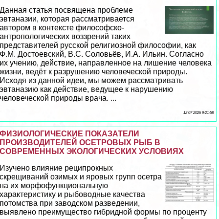
Данная статья посвящена проблеме
эвтаназии, которая рассматривается
автором в контексте философско-
антропологических воззрений таких
представителей русской религиозной философии, как
Ф.М. Достоевский, В.С. Соловьёв, И.А. Ильин. Согласно
их учению, действие, направленное на лишение человека
жизни, ведёт к разрушению человеческой природы.
Исходя из данной идеи, мы можем рассматривать
эвтаназию как действие, ведущее к нарушению
человеческой природы врача. ...
12 07 2026 9:21:58
ФИЗИОЛОГИЧЕСКИЕ ПОКАЗАТЕЛИ
ПРОИЗВОДИТЕЛЕЙ ОСЕТРОВЫХ РЫБ В
СОВРЕМЕННЫХ ЭКОЛОГИЧЕСКИХ УСЛОВИЯХ
Изучено влияние реципрокных
скрещиваний озимых и яровых групп осетра
на их морфофункциональную
хаpaктеристику и рыбоводные качества
потомства при заводском разведении,
выявлено преимущество гибридной формы по проценту