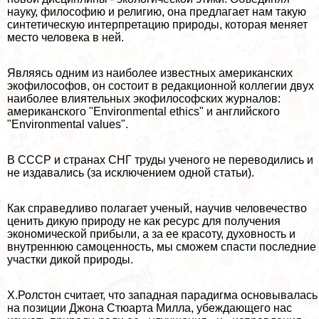
науку, философию и религию, она предлагает нам такую
синтетическую интерпретацию природы, которая меняет
место человека в ней.
Являясь одним из наиболее известных американских
экофилософов, он состоит в редакционной коллегии двух
наиболее влиятельных экофилософских журналов:
американского "Environmental ethics" и английского
"Environmental values".
В СССР и странах СНГ труды ученого не переводились и
не издавались (за исключением одной статьи).
Как справедливо полагает ученый, научив человечество
ценить дикую природу не как ресурс для получения
экономической прибыли, а за ее красоту, духовность и
внутреннюю самоценность, мы сможем спасти последние
участки дикой природы.
Х.Ролстон считает, что западная парадигма основывалась
на позиции Джона Стюарта Милла, убеждающего нас