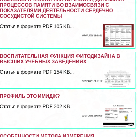
ПРОЦЕССОВ ПАМЯТИ ВО ВЗАИМОСВЯЗИ С
ПОКАЗАТЕЛЯМИ ДЕЯТЕЛЬНОСТИ СЕРДЕЧНО-
СОСУДИСТОЙ СИСТЕМЫ
Статья в формате PDF 105 KB...
04 07 2026 11:14:31
ВОСПИТАТЕЛЬНАЯ ФУНКЦИЯ ФИТОДИЗАЙНА В
ВЫСШИХ УЧЕБНЫХ ЗАВЕДЕНИЯХ
Статья в формате PDF 154 KB...
03 07 2026 21:33:52
ПРОФИЛЬ ЭТО ИМИДЖ?
Статья в формате PDF 302 KB...
02 07 2026 16:47:48
ОСОБЕННОСТИ МЕТОДА ИЗМЕРЕНИЯ