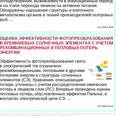
оплодотворения, выживаемости в инкубационный период
и на этапе перехода личинок на активное питание.
Обнаружены нарушения структуры и клеточного
метаболизма органов и тканей производителей осетровых
рыб. ...
11 07 2026 1:36:40
ОЦЕНКА ЭФФЕКТИВНОСТИ ФОТОПРЕОБРАЗОВАНИЯ
В КРЕМНИЕВЫХ СОЛНЕЧНЫХ ЭЛЕМЕНТАХ С УЧЕТОМ
РЕКОМБИНАЦИОННЫХ И ТЕПЛОВЫХ ПОТЕРЬ
ЭНЕРГИИ
Эффективность фотопреобразования света
в электрический ток ограничено
рекомбинационными, тепловыми и другими
потерями энергии в структурах солнечных
элементов (СЭ). Уравнения, описывающие
потери, уточнены с учетом рассредоточения омических
потерь в лицевом слое (ЛС). Впервые проведена оценка
тепловых потерь, обусловленных эффектом Пельтье, в
контактах электрической цепи СЭ. ...
10 07 2026 4:15:32