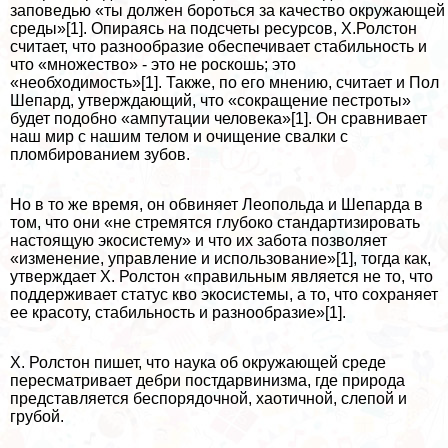
заповедью «ты должен бороться за качество окружающей
среды»[1]. Опираясь на подсчеты ресурсов, Х.Ролстон
считает, что разнообразие обеспечивает стабильность и
что «множество» - это не роскошь; это
«необходимость»[1]. Также, по его мнению, считает и Пол
Шепард, утверждающий, что «сокращение пестроты»
будет подобно «ампутации человека»[1]. Он сравнивает
наш мир с нашим телом и очищение свалки с
пломбированием зубов.
Но в то же время, он обвиняет Леопольда и Шепарда в
том, что они «не стремятся глубоко стандартизировать
настоящую экосистему» и что их забота позволяет
«изменение, управление и использование»[1], тогда как,
утверждает X. Ролстон «правильным является не то, что
поддерживает статус кво экосистемы, а то, что сохраняет
ее красоту, стабильность и разнообразие»[1].
X. Ролстон пишет, что наука об окружающей среде
пересматривает дебри постдарвинизма, где природа
представляется беспорядочной, хаотичной, слепой и
грубой.