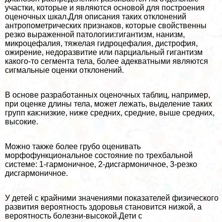
участки, которые и являются основой для построения
оценочных шкал.Для описания таких отклонений
антропометрических признаков, которые свойственны
резко выраженной патологии:гигантизм, нанизм,
микроцефалия, тяжелая гидроцефалия, дистрофия,
ожирение, недоразвитие или парциальный гигантизм
какого-то сегмента тела, более адекватными являются
сигмальные оценки отклонений.
В основе разработанных оценочных таблиц, например,
при оценке длины тела, может лежать, выделение таких
групп как:низкие, ниже средних, средние, выше средних,
высокие.
Можно также более грубо оценивать
морфофункциональное состояние по трехбальной
системе: 1-гармоничное, 2-дисгармоничное, 3-резко
дисгармоничное.
У детей с крайними значениями показателей физического
развития вероятность здоровья становится низкой, а
вероятность болезни-высокой.Дети с