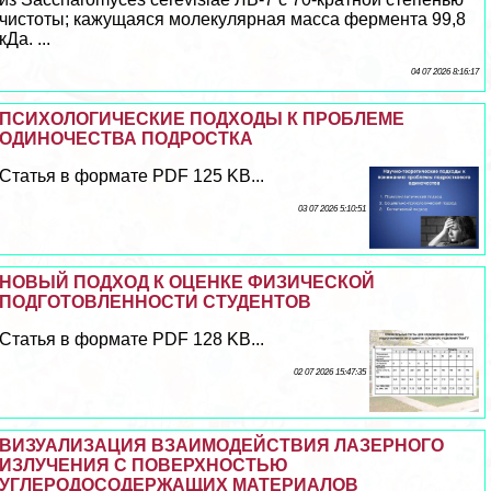
чистоты; кажущаяся молекулярная масса фермента 99,8
кДа. ...
04 07 2026 8:16:17
ПСИХОЛОГИЧЕСКИЕ ПОДХОДЫ К ПРОБЛЕМЕ
ОДИНОЧЕСТВА ПОДРОСТКА
Статья в формате PDF 125 KB...
03 07 2026 5:10:51
НОВЫЙ ПОДХОД К ОЦЕНКЕ ФИЗИЧЕСКОЙ
ПОДГОТОВЛЕННОСТИ СТУДЕНТОВ
Статья в формате PDF 128 KB...
02 07 2026 15:47:35
ВИЗУАЛИЗАЦИЯ ВЗАИМОДЕЙСТВИЯ ЛАЗЕРНОГО
ИЗЛУЧЕНИЯ С ПОВЕРХНОСТЬЮ
УГЛЕРОДОСОДЕРЖАЩИХ МАТЕРИАЛОВ