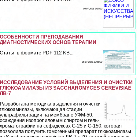
06 07 2026 8:37:20
ОСОБЕННОСТИ ПРЕПОДАВАНИЯ
ДИАГНОСТИЧЕСКИХ ОСНОВ ТЕРАПИИ
Статья в формате PDF 112 KB...
05 07 2026 12:45:30
ИССЛЕДОВАНИЕ УСЛОВИЙ ВЫДЕЛЕНИЯ И ОЧИСТКИ
ГЛЮКОАМИЛАЗЫ ИЗ SACCHAROMYCES CEREVISIAE
ЛВ-7
Разработана методика выделения и очистки
глюкоамилазы, включающая стадии
ультрафильтрации на мембране УФМ-50,
осаждения изопропиловым спиртом и гель-
хроматографии на сефадексах G-25 и G-150, которая
позволила получить гомогенный препарат глюкоамилазы
из Saccharomyces cerevisiae ЛВ-7 с 70-кратной степенью