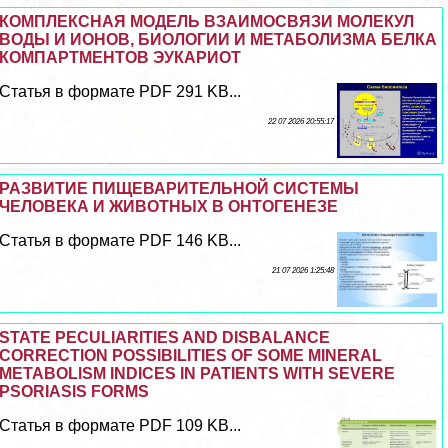
КОМПЛЕКСНАЯ МОДЕЛЬ ВЗАИМОСВЯЗИ МОЛЕКУЛ
ВОДЫ И ИОНОВ, БИОЛОГИИ И МЕТАБОЛИЗМА БЕЛКА
КОМПАРТМЕНТОВ ЭУКАРИОТ
Статья в формате PDF 291 KB...
22 07 2026 20:55:17
РАЗВИТИЕ ПИЩЕВАРИТЕЛЬНОЙ СИСТЕМЫ
ЧЕЛОВЕКА И ЖИВОТНЫХ В ОНТОГЕНЕЗЕ
Статья в формате PDF 146 KB...
21 07 2026 1:25:48
STATE PECULIARITIES AND DISBALANCE
CORRECTION POSSIBILITIES OF SOME MINERAL
METABOLISM INDICES IN PATIENTS WITH SEVERE
PSORIASIS FORMS
Статья в формате PDF 109 KB...