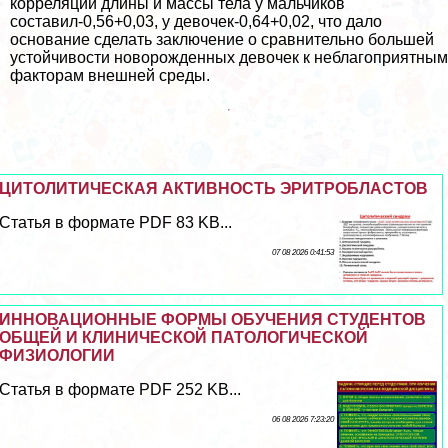
корреляции длины и массы тела у мальчиков
составил-0,56+0,03, у девочек-0,64+0,02, что дало
основание сделать заключение о сравнительно большей
устойчивости новорожденных девочек к нeблагоприятным
факторам внешней среды.
ЦИТОЛИТИЧЕСКАЯ АКТИВНОСТЬ ЭРИТРОБЛАСТОВ
Статья в формате PDF 83 KB...
07 08 2026 0:41:53
ИННОВАЦИОННЫЕ ФОРМЫ ОБУЧЕНИЯ СТУДЕНТОВ
ОБЩЕЙ И КЛИНИЧЕСКОЙ ПАТОЛОГИЧЕСКОЙ
ФИЗИОЛОГИИ
Статья в формате PDF 252 KB...
06 08 2026 7:23:20