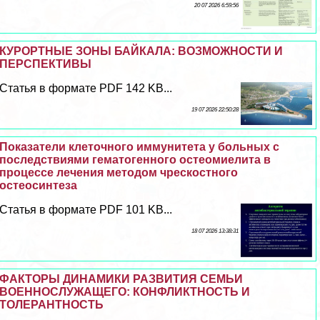
20 07 2026 6:59:56
КУРОРТНЫЕ ЗОНЫ БАЙКАЛА: ВОЗМОЖНОСТИ И
ПЕРСПЕКТИВЫ
Статья в формате PDF 142 KB...
19 07 2026 22:50:28
Показатели клеточного иммунитета у больных с
последствиями гематогенного остеомиелита в
процессе лечения методом чрескостного
остеосинтеза
Статья в формате PDF 101 KB...
18 07 2026 13:38:31
ФАКТОРЫ ДИНАМИКИ РАЗВИТИЯ СЕМЬИ
ВОЕННОСЛУЖАЩЕГО: КОНФЛИКТНОСТЬ И
ТОЛЕРАНТНОСТЬ