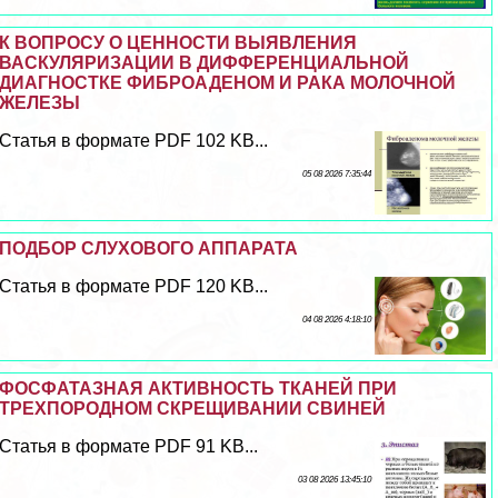
К ВОПРОСУ О ЦЕННОСТИ ВЫЯВЛЕНИЯ
ВАСКУЛЯРИЗАЦИИ В ДИФФЕРЕНЦИАЛЬНОЙ
ДИАГНОСТКЕ ФИБРОАДЕНОМ И РАКА МОЛОЧНОЙ
ЖЕЛЕЗЫ
Статья в формате PDF 102 KB...
05 08 2026 7:35:44
ПОДБОР СЛУХОВОГО АППАРАТА
Статья в формате PDF 120 KB...
04 08 2026 4:18:10
ФОСФАТАЗНАЯ АКТИВНОСТЬ ТКАНЕЙ ПРИ
ТРЕХПОРОДНОМ СКРЕЩИВАНИИ СВИНЕЙ
Статья в формате PDF 91 KB...
03 08 2026 13:45:10