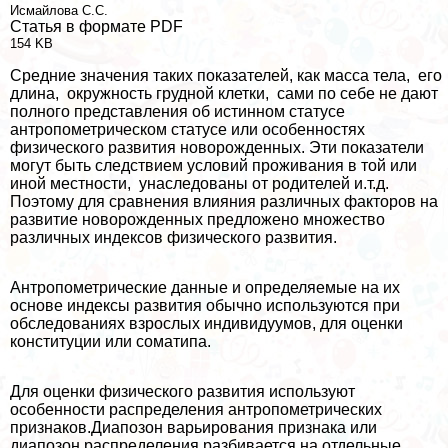
Исмайлова С.С.
Статья в формате PDF
154 KB
Средние значения таких показателей, как масса тела, его
длина, окружность грудной клетки, сами по себе не дают
полного представления об истинном статусе
антропометрическом статусе или особенностях
физического развития новорожденных. Эти показатели
могут быть следствием условий проживания в той или
иной местности, унаследованы от родителей и.т.д.
Поэтому для сравнения влияния различных факторов на
развитие новорожденных предложено множество
различных индексов физического развития.
Антропометрические данные и определяемые на их
основе индексы развития обычно используются при
обследованиях взрослых индивидуумов, для оценки
конституции или соматипа.
Для оценки физического развития используют
особенности распределения антропометрических
признаков.Диапозон варьирования признака или
диапозон распределения разбивается на отдельные