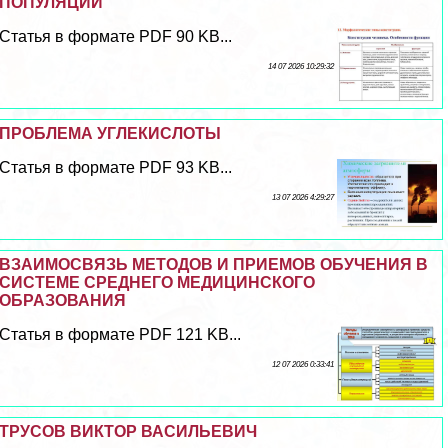
ПОПУЛЯЦИЙ
Статья в формате PDF 90 KB...
14 07 2026 10:29:32
ПРОБЛЕМА УГЛЕКИСЛОТЫ
Статья в формате PDF 93 KB...
13 07 2026 4:29:27
ВЗАИМОСВЯЗЬ МЕТОДОВ И ПРИЕМОВ ОБУЧЕНИЯ В
СИСТЕМЕ СРЕДНЕГО МЕДИЦИНСКОГО
ОБРАЗОВАНИЯ
Статья в формате PDF 121 KB...
12 07 2026 0:33:41
ТРУСОВ ВИКТОР ВАСИЛЬЕВИЧ