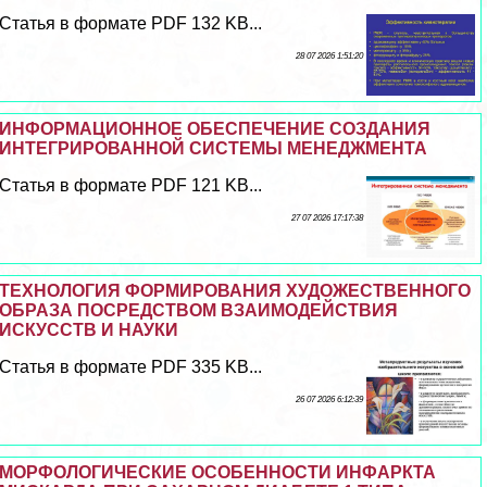
Статья в формате PDF 132 KB...
28 07 2026 1:51:20
ИНФОРМАЦИОННОЕ ОБЕСПЕЧЕНИЕ СОЗДАНИЯ
ИНТЕГРИРОВАННОЙ СИСТЕМЫ МЕНЕДЖМЕНТА
Статья в формате PDF 121 KB...
27 07 2026 17:17:38
ТЕХНОЛОГИЯ ФОРМИРОВАНИЯ ХУДОЖЕСТВЕННОГО
ОБРАЗА ПОСРЕДСТВОМ ВЗАИМОДЕЙСТВИЯ
ИСКУССТВ И НАУКИ
Статья в формате PDF 335 KB...
26 07 2026 6:12:39
МОРФОЛОГИЧЕСКИЕ ОСОБЕННОСТИ ИНФАРКТА