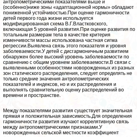
антропометрическими показателями выше и
(особенно)ниже зоны «адаптационной нормы» обладают
пониженной устойчивостью.При оценке гармоничности
детей первого года жизни используется
модифицированная схема В.Г.Властковского,
включающая 5 уровней развития.При оценке развития по
тотальным размерам тела в качестве критерия
изменчивости массы использована частная сигма
регрессии.Выявлена связь этого показателя и уровня
заболеваемости.У детей с дисгармоничным развитием
обнаружен более высокий уровень заболеваемости по
сравнению с общим уровнем заболеваемости.В связи с
выявленными особенностями новорожденных из разных
зон статического распределения, следует определять не
только средние значения антропометрических
показателей и индексов, но и их распределения и
выполнять сравнительную оценку распределений во
времени и прострaнcтве.
Между показателями развития существует значительная
прямая и положительная зависимость.Для определения
гармоничности развития изучают коррелятивную связь
между антропометрическими признаками.У
новорожденных сельской местности коэффициент