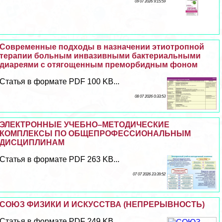
09 07 2026 9:15:59
Современные подходы в назначении этиотропной
терапии больным инвазивными бактериальными
диареями с отягощенным преморбидным фоном
Статья в формате PDF 100 KB...
08 07 2026 0:33:53
ЭЛЕКТРОННЫЕ УЧЕБНО–МЕТОДИЧЕСКИЕ
КОМПЛЕКСЫ ПО ОБЩЕПРОФЕССИОНАЛЬНЫМ
ДИСЦИПЛИНАМ
Статья в формате PDF 263 KB...
07 07 2026 23:39:52
СОЮЗ ФИЗИКИ И ИСКУССТВА (НЕПРЕРЫВНОСТЬ)
Статья в формате PDF 249 KB...