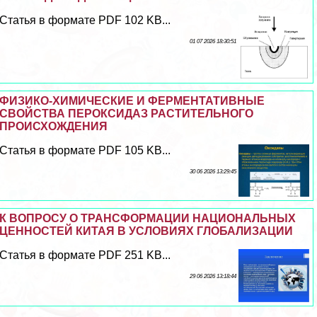
Статья в формате PDF 102 KB...
01 07 2026 18:30:51
ФИЗИКО-ХИМИЧЕСКИЕ И ФЕРМЕНТАТИВНЫЕ
СВОЙСТВА ПЕРОКСИДАЗ РАСТИТЕЛЬНОГО
ПРОИСХОЖДЕНИЯ
Статья в формате PDF 105 KB...
30 06 2026 13:29:45
К ВОПРОСУ О ТРАНСФОРМАЦИИ НАЦИОНАЛЬНЫХ
ЦЕННОСТЕЙ КИТАЯ В УСЛОВИЯХ ГЛОБАЛИЗАЦИИ
Статья в формате PDF 251 KB...
29 06 2026 13:18:44