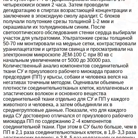
четырехокиси осмия 2 часа. Затем проводили
дегидратацию в спиртах возрастающей концентрации и
заключение в эпоксидную смолу аралдит. С блоков
получали полутонкие срезы толщиной 1-2 мкм и
окрашивали их толуидиновым синим. После
светооптического обследования стенки сердца выбирали
участок для ультратомии. Ультратонкие срезы толщиной
50-70 нм монтировали на медные сетки, контрастировали
уранилацетатом и цитратом свинца и просматривали на
электронном микроскопе JEM-100 C при 80 кв с
начальным увеличением от 5000 до 30000 раз.
Количественный анализ компонентов соединительной
ткани СУ и приузлового рабочего миокарда правого
предсердия (ПП) у крысы, собаки и человека велся на
негативах точечным методом. Оценивали объемные
плотности соединительнотканых клеток, коллагеновых и
эластических волокон и основного вещества
соединительной ткани отдельно для СУ и ПП у каждого
животного и человека, а затем объединяли их в
среднегрупповые данные. Показали, что для каждого
вида СУ достоверно отличался от приузлового рабочего
миокарда ПП по содержанию 2 -4 компонентов
соединительной ткани. При этом в СУ было больше, чем в
ПП в 2,1 раза соединительнотканых клеток, в 1,8- 3,3 раза
эластических волокон, в 3,8 -5 раз коллагеновых волокон