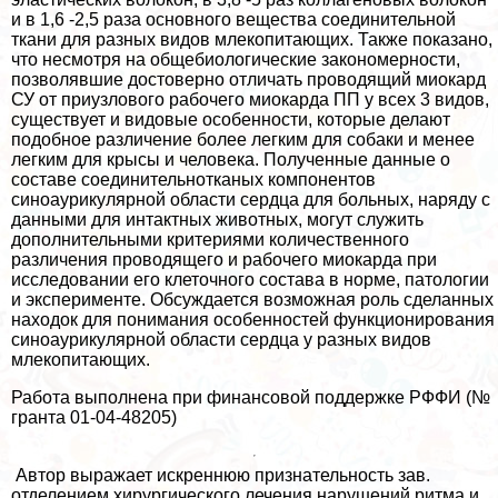
и в 1,6 -2,5 раза основного вещества соединительной
ткани для разных видов млекопитающих. Также показано,
что несмотря на общебиологические закономерности,
позволявшие достоверно отличать проводящий миокард
СУ от приузлового рабочего миокарда ПП у всех 3 видов,
существует и видовые особенности, которые делают
подобное различение более легким для собаки и менее
легким для крысы и человека. Полученные данные о
составе соединительнотканых компонентов
синоаурикулярной области сердца для больных, наряду с
данными для интактных животных, могут служить
дополнительными критериями количественного
различения проводящего и рабочего миокарда при
исследовании его клеточного состава в норме, патологии
и эксперименте. Обсуждается возможная роль сделанных
находок для понимания особенностей функционирования
синоаурикулярной области сердца у разных видов
млекопитающих.
Работа выполнена при финансовой поддержке РФФИ (№
гранта 01-04-48205)
Автор выражает искреннюю признательность зав.
отделением хирургического лечения нарушений ритма и