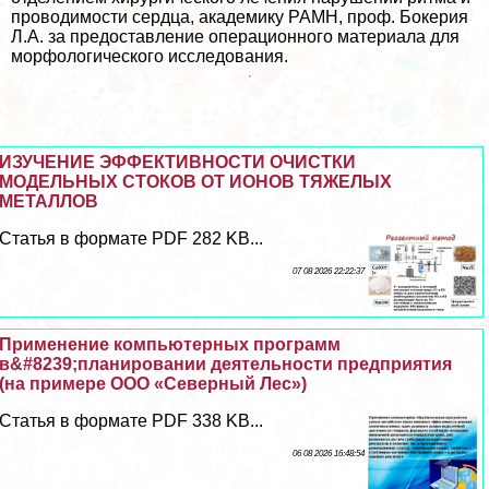
проводимости сердца, академику РАМН, проф. Бокерия
Л.А. за предоставление операционного материала для
морфологического исследования.
ИЗУЧЕНИЕ ЭФФЕКТИВНОСТИ ОЧИСТКИ
МОДЕЛЬНЫХ СТОКОВ ОТ ИОНОВ ТЯЖЕЛЫХ
МЕТАЛЛОВ
Статья в формате PDF 282 KB...
07 08 2026 22:22:37
Применение компьютерных программ
в&#8239;планировании деятельности предприятия
(на примере ООО «Северный Лес»)
Статья в формате PDF 338 KB...
06 08 2026 16:48:54