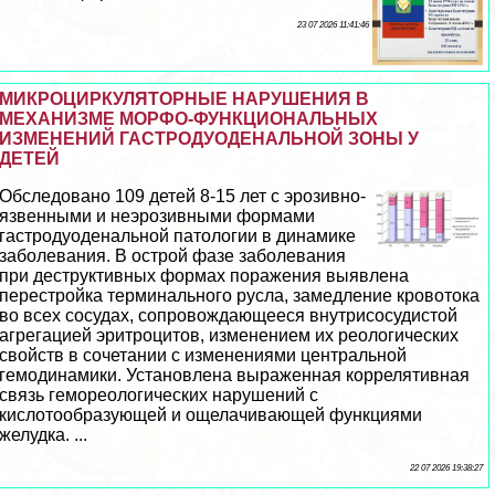
23 07 2026 11:41:46
МИКРОЦИРКУЛЯТОРНЫЕ НАРУШЕНИЯ В
МЕХАНИЗМЕ МОРФО-ФУНКЦИОНАЛЬНЫХ
ИЗМЕНЕНИЙ ГАСТРОДУОДЕНАЛЬНОЙ ЗОНЫ У
ДЕТЕЙ
Обследовано 109 детей 8-15 лет с эрозивно-
язвенными и неэрозивными формами
гастродуоденальной патологии в динамике
заболевания. В острой фазе заболевания
при деструктивных формах поражения выявлена
перестройка терминального русла, замедление кровотока
во всех сосудах, сопровождающееся внутрисосудистой
агрегацией эритроцитов, изменением их реологических
свойств в сочетании с изменениями центральной
гемодинамики. Установлена выраженная коррелятивная
связь гемореологических нарушений с
кислотообразующей и ощелачивающей функциями
желудка. ...
22 07 2026 19:38:27