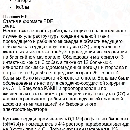
Авторы
Файлы
Павлович Е.Р.
Статья в формате PDF
106 KB
Немногочисленность работ, касающихся сравнительного
изучения ультраструктуры соединительной ткани
проводящего и рабочего миокарда в области ведущего
пейсмекера сердца синусного узла (СУ) у нормальных
животных и человека, требует проведения исследований
на биопсийном материале. Обследовали материал от 3
интактных крыс и 3 собак, а также от 12 больных с
идиопатическим синдромом удлиненного QT интервала в
возрасте от 9 до 50 лет (средний возраст 26 ±5 лет). 4
больных было мужского и 8 женского пола. Больные были
обследованы в институте сердечно-сосудистой хирургии
им. А. Н. Бакулева РАМН и прооперированы по
жизненным показаниям с резекцией синусного узла (СУ) и
части пограничного гребня и с последуюшей пластикой
дефекта и имплантацией им бифокального
электростимулятора.
1
Кусочки сердца промывались 0,1 М фосфатным буфером
(рН=7,4) и помещались в 4% раствор параформальдегида
на 3 суток при t=4 С . Дофиксировали материал в 1%