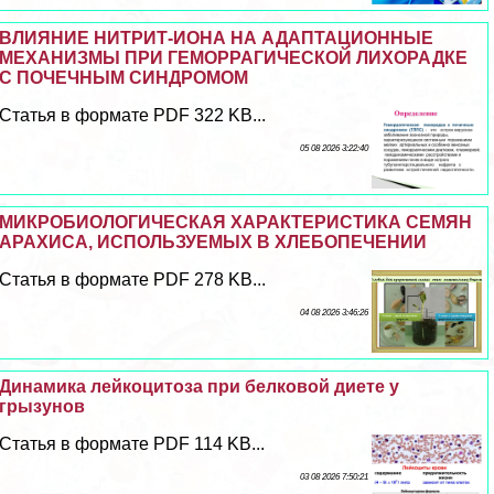
ВЛИЯНИЕ НИТРИТ-ИОНА НА АДАПТАЦИОННЫЕ
МЕХАНИЗМЫ ПРИ ГЕМОРРАГИЧЕСКОЙ ЛИХОРАДКЕ
С ПОЧЕЧНЫМ СИНДРОМОМ
Статья в формате PDF 322 KB...
05 08 2026 3:22:40
МИКРОБИОЛОГИЧЕСКАЯ ХАРАКТЕРИСТИКА СЕМЯН
АРАХИСА, ИСПОЛЬЗУЕМЫХ В ХЛЕБОПЕЧЕНИИ
Статья в формате PDF 278 KB...
04 08 2026 3:46:26
Динамика лейкоцитоза при белковой диете у
грызунов
Статья в формате PDF 114 KB...
03 08 2026 7:50:21