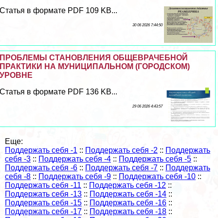
Статья в формате PDF 109 KB...
30 06 2026 7:44:50
ПРОБЛЕМЫ СТАНОВЛЕНИЯ ОБЩЕВРАЧЕБНОЙ
ПРАКТИКИ НА МУНИЦИПАЛЬНОМ (ГОРОДСКОМ)
УРОВНЕ
Статья в формате PDF 136 KB...
29 06 2026 4:43:57
Еще:
Поддержать себя -1
::
Поддержать себя -2
::
Поддержать
себя -3
::
Поддержать себя -4
::
Поддержать себя -5
::
Поддержать себя -6
::
Поддержать себя -7
::
Поддержать
себя -8
::
Поддержать себя -9
::
Поддержать себя -10
::
Поддержать себя -11
::
Поддержать себя -12
::
Поддержать себя -13
::
Поддержать себя -14
::
Поддержать себя -15
::
Поддержать себя -16
::
Поддержать себя -17
::
Поддержать себя -18
::