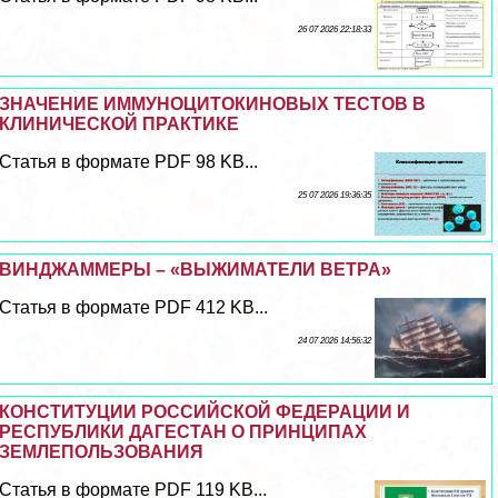
26 07 2026 22:18:33
ЗНАЧЕНИЕ ИММУНОЦИТОКИНОВЫХ ТЕСТОВ В
КЛИНИЧЕСКОЙ ПРАКТИКЕ
Статья в формате PDF 98 KB...
25 07 2026 19:36:35
ВИНДЖАММЕРЫ – «ВЫЖИМАТЕЛИ ВЕТРА»
Статья в формате PDF 412 KB...
24 07 2026 14:56:32
КОНСТИТУЦИИ РОССИЙСКОЙ ФЕДЕРАЦИИ И
РЕСПУБЛИКИ ДАГЕСТАН О ПРИНЦИПАХ
ЗЕМЛЕПОЛЬЗОВАНИЯ
Статья в формате PDF 119 KB...