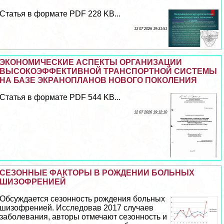
Статья в формате PDF 228 KB...
13 07 2026 19:31:51
ЭКОНОМИЧЕСКИЕ АСПЕКТЫ ОРГАНИЗАЦИИ
ВЫСОКОЭФФЕКТИВНОЙ ТРАНСПОРТНОЙ СИСТЕМЫ
НА БАЗЕ ЭКРАНОПЛАНОВ НОВОГО ПОКОЛЕНИЯ
Статья в формате PDF 544 KB...
12 07 2026 19:12:10
СЕЗОННЫЕ ФАКТОРЫ В РОЖДЕНИИ БОЛЬНЫХ
ШИЗОФРЕНИЕЙ
Обсуждается сезонность рождения больных
шизофренией. Исследовав 2017 случаев
заболевания, авторы отмечают сезонность и