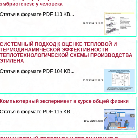
эмбриогенезе у человека
Статья в формате PDF 113 KB...
21 07 2026 13:14:25
СИСТЕМНЫЙ ПОДХОД К ОЦЕНКЕ ТЕПЛОВОЙ И
ТЕРМОДИНАМИЧЕСКОЙ ЭФФЕКТИВНОСТИ
ТЕПЛОТЕХНОЛОГИЧЕСКОЙ СХЕМЫ ПРОИЗВОДСТВА
ЭТИЛЕНА
Статья в формате PDF 104 KB...
20 07 2026 21:32:12
Компьютерный эксперимент в курсе общей физики
Статья в формате PDF 115 KB...
19 07 2026 0:33:54