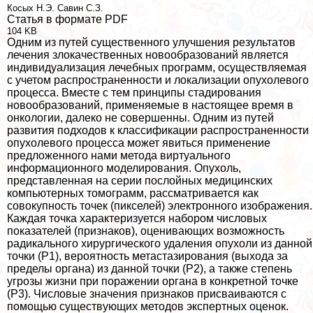
Косых Н.Э.
Савин С.З.
Статья в формате PDF
104 KB
Одним из путей существенного улучшения результатов
лечения злокачественных новообразований является
индивидуализация лечебных программ, осуществляемая
с учетом распространенности и локализации опухолевого
процесса. Вместе с тем принципы стадирования
новообразований, применяемые в настоящее время в
oнкoлoгии, далеко не совершенны. Одним из путей
развития подходов к классификации распространенности
опухолевого процесса может явиться применение
предложенного нами метода виртуального
информационного моделирования. Опухоль,
представленная на серии послойных медицинских
компьютерных томограмм, рассматривается как
совокупность точек (пикселей) электронного изображения.
Каждая точка хаpaктеризуется набором числовых
показателей (признаков), оценивающих возможность
радикального хирургического удаления опухоли из данной
точки (Р1), вероятность метастазирования (выхода за
пределы органа) из данной точки (Р2), а также степень
угрозы жизни при поражении органа в конкретной точке
(Р3). Числовые значения признаков присваиваются с
помощью существующих методов экспертных оценок.