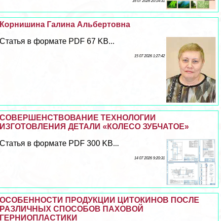
16 07 2026 20:14:31
Корнишина Галина Альбертовна
Статья в формате PDF 67 KB...
15 07 2026 1:27:42
СОВЕРШЕНСТВОВАНИЕ ТЕХНОЛОГИИ
ИЗГОТОВЛЕНИЯ ДЕТАЛИ «КОЛЕСО ЗУБЧАТОЕ»
Статья в формате PDF 300 KB...
14 07 2026 9:20:31
ОСОБЕННОСТИ ПРОДУКЦИИ ЦИТОКИНОВ ПОСЛЕ
РАЗЛИЧНЫХ СПОСОБОВ ПАХОВОЙ
ГЕРНИОПЛАСТИКИ