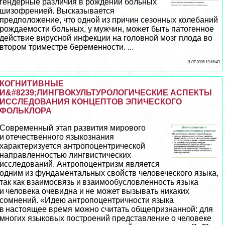
гендерные различия в рождении больных
шизофренией. Высказывается
предположение, что одной из причин сезонных колебаний
рождаемости больных, у мужчин, может быть патогенное
действие вирусной инфекции на головной мозг плода во
втором триместре беременности. ...
11 07 2026 19:16:43
КОГНИТИВНЫЕ
И&#8239;ЛИНГВОКУЛЬТУРОЛОГИЧЕСКИЕ АСПЕКТЫ
ИССЛЕДОВАНИЯ КОНЦЕПТОВ ЭПИЧЕСКОГО
ФОЛЬКЛОРА
Современный этап развития мирового
и отечественного языкознания
хаpaктеризуется антропоцентрической
направленностью лингвистических
исследований. Антропоцентризм является
одним из фундаментальных свойств человеческого языка,
так как взаимосвязь и взаимообусловленность языка
и человека очевидна и не может вызывать никаких
сомнений. «Идею антропоцентричности языка
в настоящее время можно считать общепризнанной: для
многих языковых построений представление о человеке