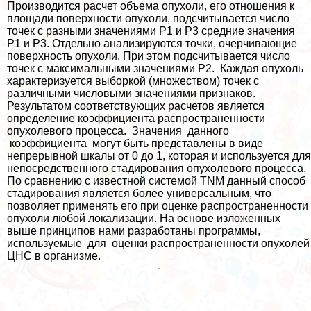
Производится расчет объема опухоли, его отношения к
площади поверхности опухоли, подсчитывается число
точек с разными значениями Р1 и Р3 средние значения
Р1 и Р3. Отдельно анализируются точки, очерчивающие
поверхность опухоли. При этом подсчитывается число
точек с максимальными значениями Р2. Каждая опухоль
хаpaктеризуется выборкой (множеством) точек с
различными числовыми значениями признаков.
Результатом соответствующих расчетов является
определение коэффициента распространенности
опухолевого процесса. Значения данного
коэффициента могут быть представлены в виде
непрерывной шкалы от 0 до 1, которая и используется для
непосредственного стадирования опухолевого процесса.
По сравнению с известной системой TNM данный способ
стадирования является более универсальным, что
позволяет применять его при оценке распространенности
опухоли любой локализации. На основе изложенных
выше принципов нами разработаны программы,
используемые для оценки распространенности опухолей
ЦНС в организме.