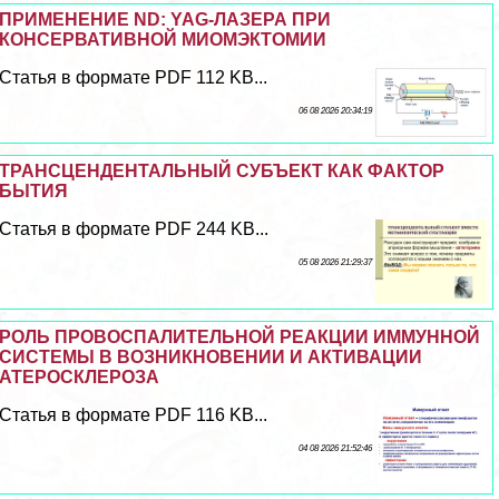
ПРИМЕНЕНИЕ ND: YAG-ЛАЗЕРА ПРИ
КОНСЕРВАТИВНОЙ МИОМЭКТОМИИ
Статья в формате PDF 112 KB...
06 08 2026 20:34:19
ТРАНСЦЕНДЕНТАЛЬНЫЙ СУБЪЕКТ КАК ФАКТОР
БЫТИЯ
Статья в формате PDF 244 KB...
05 08 2026 21:29:37
РОЛЬ ПРОВОСПАЛИТЕЛЬНОЙ РЕАКЦИИ ИММУННОЙ
СИСТЕМЫ В ВОЗНИКНОВЕНИИ И АКТИВАЦИИ
АТЕРОСКЛЕРОЗА
Статья в формате PDF 116 KB...
04 08 2026 21:52:46