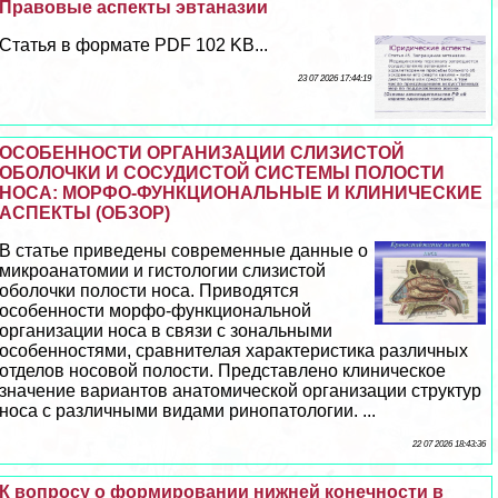
Правовые аспекты эвтаназии
Статья в формате PDF 102 KB...
23 07 2026 17:44:19
ОСОБЕННОСТИ ОРГАНИЗАЦИИ СЛИЗИСТОЙ
ОБОЛОЧКИ И СОСУДИСТОЙ СИСТЕМЫ ПОЛОСТИ
НОСА: МОРФО-ФУНКЦИОНАЛЬНЫЕ И КЛИНИЧЕСКИЕ
АСПЕКТЫ (ОБЗОР)
В статье приведены современные данные о
микроанатомии и гистологии слизистой
оболочки полости носа. Приводятся
особенности морфо-функциональной
организации носа в связи с зональными
особенностями, сравнителая хаpaктеристика различных
отделов носовой полости. Представлено клиническое
значение вариантов анатомической организации структур
носа с различными видами ринопатологии. ...
22 07 2026 18:43:36
К вопросу о формировании нижней конечности в