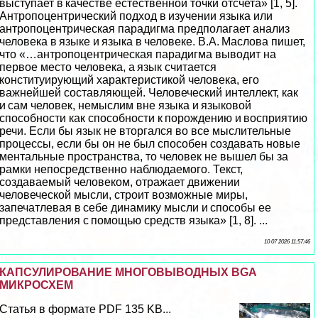
выступает в качестве естественной точки отсчета» [1, 5].
Антропоцентрический подход в изучении языка или
антропоцентрическая парадигма предполагает анализ
человека в языке и языка в человеке. В.А. Маслова пишет,
что «…антропоцентрическая парадигма выводит на
первое место человека, а язык считается
конституирующий хаpaктеристикой человека, его
важнейшей составляющей. Человеческий интеллект, как
и сам человек, немыслим вне языка и языковой
способности как способности к порождению и восприятию
речи. Если бы язык не вторгался во все мыслительные
процессы, если бы он не был способен создавать новые
ментальные прострaнcтва, то человек не вышел бы за
рамки непосредственно наблюдаемого. Текст,
создаваемый человеком, отражает движении
человеческой мысли, строит возможные миры,
запечатлевая в себе динамику мысли и способы ее
представления с помощью средств языка» [1, 8]. ...
10 07 2026 11:57:46
КАПСУЛИРОВАНИЕ МНОГОВЫВОДНЫХ BGA
МИКРОСХЕМ
Статья в формате PDF 135 KB...