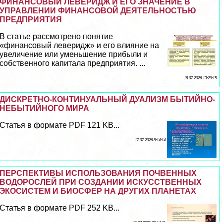
ФИНАНСОВЫЙ ЛЕВЕРИДЖ И ЕГО ЗНАЧЕНИЕ В
УПРАВЛЕНИИ ФИНАНСОВОЙ ДЕЯТЕЛЬНОСТЬЮ
ПРЕДПРИЯТИЯ
В статье рассмотрено понятие
«финансовый леверидж» и его влияние на
увеличение или уменьшение прибыли и
собственного капитала предприятия. ...
18 07 2026 13:29:15
ДИСКРЕТНО-КОНТИНУАЛЬНЫЙ ДУАЛИЗМ БЫТИЙНО-
НЕБЫТИЙНОГО МИРА
Статья в формате PDF 121 KB...
17 07 2026 8:14:14
ПЕРСПЕКТИВЫ ИСПОЛЬЗОВАНИЯ ПОЧВЕННЫХ
ВОДОРОСЛЕЙ ПРИ СОЗДАНИИ ИСКУССТВЕННЫХ
ЭКОСИСТЕМ И БИОСФЕР НА ДРУГИХ ПЛАНЕТАХ
Статья в формате PDF 252 KB...