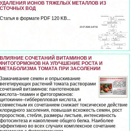
УДАЛЕНИЯ ИОНОВ ТЯЖЕЛЫХ МЕТАЛЛОВ ИЗ
СТОЧНЫХ ВОД
Статья в формате PDF 120 KB...
15 07 2026 3:47:51
ВЛИЯНИЕ СОЧЕТАНИЙ ВИТАМИНОВ И
ФИТОГОРМОНОВ НА УЛУЧШЕНИЕ РОСТА И
МЕТАБОЛИЗМА ТОМАТА ПРИ ЗАСОЛЕНИИ
Замачивание семян и опрыскивание
вегетирующих растений томата растворами
сочетаний витаминов: пантотеновая
кислота–тиамин и фитогормонов:
цитокинин–гибберелловая кислота, и
совместным их сочетанием снижает токсическое действие
хлоридного засоления, повышая всхожесть семян, рост
проростков, стeбля, размеры листьев, интенсивность
фотосинтеза и накопление общего белка. Наиболее
эффективно во всех случаях комплексное сочетание