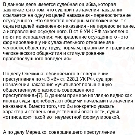
В данном деле имеется судебная ошибка, которая
заключается в том, что суд при назначении наказания
ссылается на одну из целей наказания - перевоспитание
осужденного. Это является неверным положением, т.к.
одна из целей назначения наказания - не перевоспитание,
а исправление осужденного. В ст. 9 УИК РФ закреплено
понятие исправления: «исправление осужденного - это
формирование у них уважительного отношения к
человеку, обществу, труду, нормам, правилам и традициям
человеческого общежития и стимулирование
правопослушного поведения».
По делу Овечкина, обвиняемого в совершении
преступления по ч. 3 «б» ст. 228.1 УК РФ, суд при
назначении наказания «учитывает повышенную
общественную опасность совершенного
преступления»[7]. В данном примере наглядно видно как
иногда суды пренебрегают общими началами назначения
наказания. Вместо того, что бы конкретно указать
хаpaктер и степень общественной опасности, судья
«отписался» такой вот неуместной формулировкой.
А по делу Мерешко, совершившего преступление