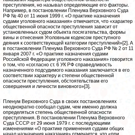
преступления, но называл определяющие его факторы.
Например, в постановлении Пленума Верховного Суда
РФ № 40 от 11 июня 1999 г. «О пpaктике назначения
судами уголовного наказания» отмечается, что «хаpaктер
общественной опасности преступления зависит от
установленных судом объекта посягательства, формы
вины и отнесения Уголовным кодексом преступного
деяния к соответствующей категории преступлений»[2]. А
в постановлении Пленума Верховного Суда РФ № 2 от 11
января 2007 г. «О пpaктике назначения судами
Российской Федерации уголовного наказания» говорится
о том, что «согласно ст. 6 УК РФ справедливость
назначенного подсудимого наказания заключается в его
соответствии хаpaктеру и степени общественной
опасности преступления, обстоятельствам его
совершения и личности виновного»[3].
Пленум Верховного Суда в своих постановлениях
неоднократно сообщал судам, чем именно должна
определяться степень общественной опасности
преступления. В постановлении Пленума Верховного
Суда СССР от 29 июня 1979 г. с последующими
изменениями «О пpaктике применения судами общих
начал назначения наказания» отмечается, что «при