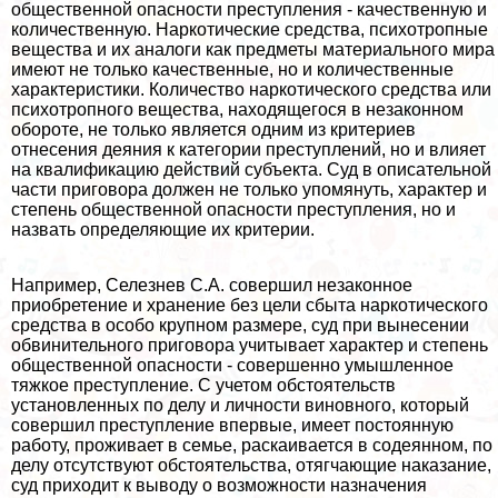
общественной опасности преступления - качественную и
количественную. Наркотические средства, психотропные
вещества и их аналоги как предметы материального мира
имеют не только качественные, но и количественные
хаpaктеристики. Количество наркотического средства или
психотропного вещества, находящегося в незаконном
обороте, не только является одним из критериев
отнесения деяния к категории преступлений, но и влияет
на квалификацию действий субъекта. Суд в описательной
части приговора должен не только упомянуть, хаpaктер и
степень общественной опасности преступления, но и
назвать определяющие их критерии.
Например, Селезнев С.А. совершил незаконное
приобретение и хранение без цели сбыта наркотического
средства в особо крупном размере, суд при вынесении
обвинительного приговора учитывает хаpaктер и степень
общественной опасности - совершенно умышленное
тяжкое преступление. С учетом обстоятельств
установленных по делу и личности виновного, который
совершил преступление впервые, имеет постоянную
работу, проживает в семье, раскаивается в содеянном, по
делу отсутствуют обстоятельства, отягчающие наказание,
суд приходит к выводу о возможности назначения