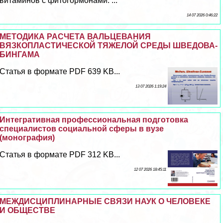
витаминов с фитогормонами. ...
14 07 2026 0:46:22
МЕТОДИКА РАСЧЕТА ВАЛЬЦЕВАНИЯ
ВЯЗКОПЛАСТИЧЕСКОЙ ТЯЖЕЛОЙ СРЕДЫ ШВЕДОВА-
БИНГАМА
Статья в формате PDF 639 KB...
13 07 2026 1:19:24
Интегративная профессиональная подготовка
специалистов социальной сферы в вузе
(монография)
Статья в формате PDF 312 KB...
12 07 2026 18:45:11
МЕЖДИСЦИПЛИНАРНЫЕ СВЯЗИ НАУК О ЧЕЛОВЕКЕ
И ОБЩЕСТВЕ