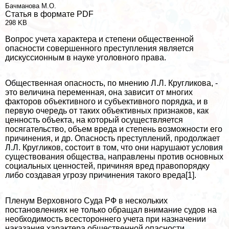
Бачманова М.О.
Статья в формате PDF
298 KB
Вопрос учета хаpaктера и степени общественной
опасности совершенного преступления является
дискуссионным в науке уголовного права.
Общественная опасность, по мнению Л.Л. Кругликова, -
это величина переменная, она зависит от многих
факторов объективного и субъективного порядка, и в
первую очередь от таких объективных признаков, как
ценность объекта, на который осуществляется
посягательство, объем вреда и степень возможности его
причинения, и др. Опасность преступлений, продолжает
Л.Л. Кругликов, состоит в том, что они нарушают условия
существования общества, направлены против основных
социальных ценностей, причиняя вред правопорядку
либо создавая угрозу причинения такого вреда[1].
Пленум Верховного Суда РФ в нескольких
постановлениях не только обращал внимание судов на
необходимость всестороннего учета при назначении
наказания хаpaктера общественной опасности