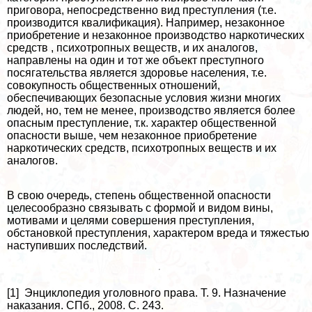
приговора, непосредственно вид преступления (т.е.
производится квалификация). Например, незаконное
приобретение и незаконное производство наркотических
средств , психотропных веществ, и их аналогов,
направлены на один и тот же объект преступного
посягательства является здоровье населения, т.е.
совокупность общественных отношений,
обеспечивающих безопасные условия жизни многих
людей, но, тем не менее, производство является более
опасным преступление, т.к. хаpaктер общественной
опасности выше, чем незаконное приобретение
наркотических средств, психотропных веществ и их
аналогов.
В свою очередь, степень общественной опасности
целесообразно связывать с формой и видом вины,
мотивами и целями совершения преступления,
обстановкой преступления, хаpaктером вреда и тяжестью
наступивших последствий.
[1] Энциклопедия уголовного права. Т. 9. Назначение
наказания. СПб., 2008. С. 243.