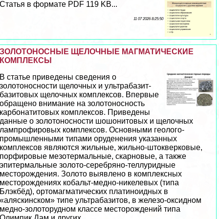
Статья в формате PDF 119 KB...
11 07 2026 8:25:50
ЗОЛОТОНОСНЫЕ ЩЕЛОЧНЫЕ МАГМАТИЧЕСКИЕ
КОМПЛЕКСЫ
В статье приведены сведения о
золотоносности щелочных и ультpaбазит-
базитовых щелочных комплексов. Впервые
обращено внимание на золотоносность
карбонатитовых комплексов. Приведены
данные о золотоносности шошонитовых и щелочных
лампрофировых комплексов. Основными геолого-
промышленными типами оруденения указанных
комплексов являются жильные, жильно-штокверковые,
порфировые мезотермальные, скарновые, а также
эпитермальные золото-серебряно-теллуридные
месторождения. Золото выявлено в комплексных
месторождениях кобальт-медно-никелевых (типа
Блэкбёд), ортомагматических платиноидных в
«аляскинском» типе ультpaбазитов, в железо-оксидном
медно-золоторудном классе месторождений типа
Олимпик Дам и других. ...