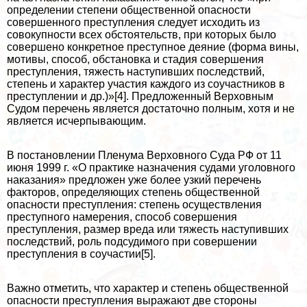
определении степени общественной опасности
совершенного преступления следует исходить из
совокупности всех обстоятельств, при которых было
совершено конкретное преступное деяние (форма вины,
мотивы, способ, обстановка и стадия совершения
преступления, тяжесть наступивших последствий,
степень и хаpaктер участия каждого из соучастников в
преступлении и др.)»[4]. Предложенный Верховным
Судом перечень является достаточно полным, хотя и не
является исчерпывающим.
В постановлении Пленума Верховного Суда РФ от 11
июня 1999 г. «О пpaктике назначения судами уголовного
наказания» предложен уже более узкий перечень
факторов, определяющих степень общественной
опасности преступления: степень осуществления
преступного намерения, способ совершения
преступления, размер вреда или тяжесть наступивших
последствий, роль подсудимого при совершении
преступления в соучастии[5].
Важно отметить, что хаpaктер и степень общественной
опасности преступления выражают две стороны