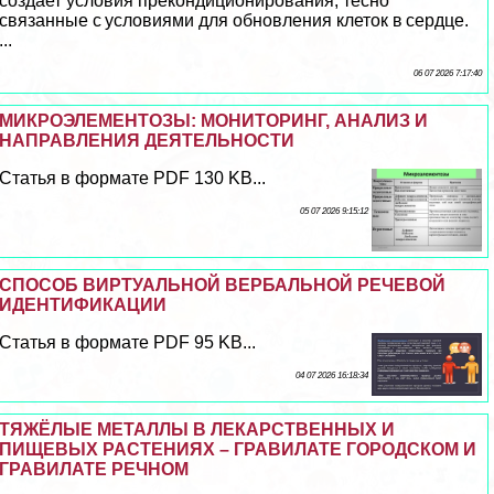
создает условия прекондиционирования, тесно
связанные с условиями для обновления клеток в сердце.
...
06 07 2026 7:17:40
МИКРОЭЛЕМЕНТОЗЫ: МОНИТОРИНГ, АНАЛИЗ И
НАПРАВЛЕНИЯ ДЕЯТЕЛЬНОСТИ
Статья в формате PDF 130 KB...
05 07 2026 9:15:12
СПОСОБ ВИРТУАЛЬНОЙ ВЕРБАЛЬНОЙ РЕЧЕВОЙ
ИДЕНТИФИКАЦИИ
Статья в формате PDF 95 KB...
04 07 2026 16:18:34
ТЯЖЁЛЫЕ МЕТАЛЛЫ В ЛЕКАРСТВЕННЫХ И
ПИЩЕВЫХ РАСТЕНИЯХ – ГРАВИЛАТЕ ГОРОДСКОМ И
ГРАВИЛАТЕ РЕЧНОМ