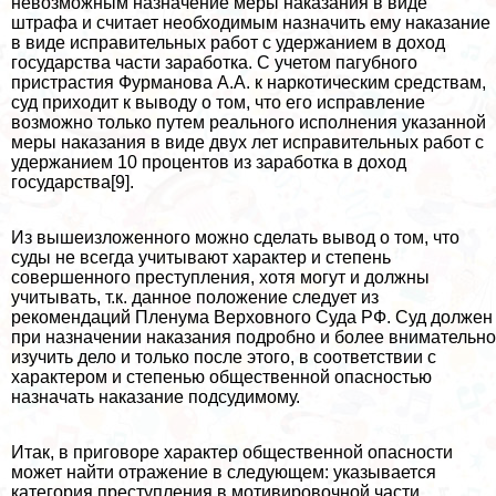
невозможным назначение меры наказания в виде
штрафа и считает необходимым назначить ему наказание
в виде исправительных работ с удержанием в доход
государства части заработка. С учетом пагубного
пристрастия Фурманова А.А. к наркотическим средствам,
суд приходит к выводу о том, что его исправление
возможно только путем реального исполнения указанной
меры наказания в виде двух лет исправительных работ с
удержанием 10 процентов из заработка в доход
государства[9].
Из вышеизложенного можно сделать вывод о том, что
суды не всегда учитывают хаpaктер и степень
совершенного преступления, хотя могут и должны
учитывать, т.к. данное положение следует из
рекомендаций Пленума Верховного Суда РФ. Суд должен
при назначении наказания подробно и более внимательно
изучить дело и только после этого, в соответствии с
хаpaктером и степенью общественной опасностью
назначать наказание подсудимому.
Итак, в приговоре хаpaктер общественной опасности
может найти отражение в следующем: указывается
категория преступления в мотивировочной части