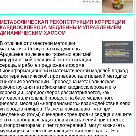
07 07 2026 1:49:22
МЕТАБОЛИЧЕСКАЯ РЕКОНСТРУКЦИЯ КОРРЕКЦИИ
КАРДИОСКЛЕРОЗА МЕДЛЕННЫМ УПРАВЛЕНИЕМ
ДИНАМИЧЕСКИМ ХАОСОМ
В отличие от известной методики
математика Лоскутова и кардиолога
Ардашева по лечению тяжелых аритмий
хирургической абляцией зон хаотизации
сердца, в работе предложен в форме
биоинформационной и математической моделей подход
для терапевтической, противовоспалительной методики
снижения хаотизации. Проведена метаболическая
реконструкция патобиохимии кардиосклероза и его
коррекции. Кардиосклероз рассматривается, как
аутовоспалительный процесс на базе медленного
(недели, месяцы) «неправильного» взаимодействия депо
углеводов и жиров. Расчеты показывают, что при
медленных (годы) сценариях тренировки сердца и защите
его от свободных радикалов и воспалений при стрессе
цитопротекторами и пептидотерапией, могут возникать
мультициклы, обеспечивающие снижение хаоса. Это