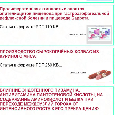
Пролиферативная активность и апоптоз
эпителиоцитов пищевода при гастроэзофагеальной
рефлюксной болезни и пищеводе Баррета
Статья в формате PDF 110 KB...
02 08 2026 19:46:14
ПРОИЗВОДСТВО СЫРОКОПЧЁНЫХ КОЛБАС ИЗ
КУРИНОГО МЯСА
Статья в формате PDF 269 KB...
01 08 2026 7:10:35
ВЛИЯНИЕ ЭНДОГЕННОГО ПИЗАМИНА,
АНТИВИТАМИНА ПАНТОТЕНОВОЙ КИСЛОТЫ, НА
СОДЕРЖАНИЕ АМИНОКИСЛОТ И БЕЛКА ПРИ
ПЕРЕХОДЕ МЕЖДОУЗЛИЙ ГОРОХА ОТ
ИНТЕНСИВНОГО РОСТА К ЕГО ПРЕКРАЩЕНИЮ