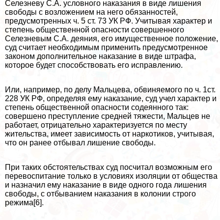
Селезневу С.А. условного наказания в виде лишения
свободы с возложением на него обязанностей,
предусмотренных ч. 5 ст. 73 УК РФ. Учитывая хаpaктер и
степень общественной опасности совершенного
Селезневым С.А. деяния, его имущественное положение,
суд считает необходимым применить предусмотренное
законом дополнительное наказание в виде штрафа,
которое будет способствовать его исправлению.
Или, например, по делу Мальцева, обвиняемого по ч. 1ст.
228 УК РФ, определяя ему наказание, суд учел хаpaктер и
степень общественной опасности содеянного так:
совершено преступление средней тяжести, Мальцев не
работает, отрицательно хаpaктеризуется по месту
жительства, имеет зависимость от наркотиков, учитывая,
что он ранее отбывал лишение свободы.
При таких обстоятельствах суд посчитал возможным его
перевоспитание только в условиях изоляции от общества
и назначил ему наказание в виде одного года лишения
свободы, с отбыванием наказания в колонии строго
режима[6].