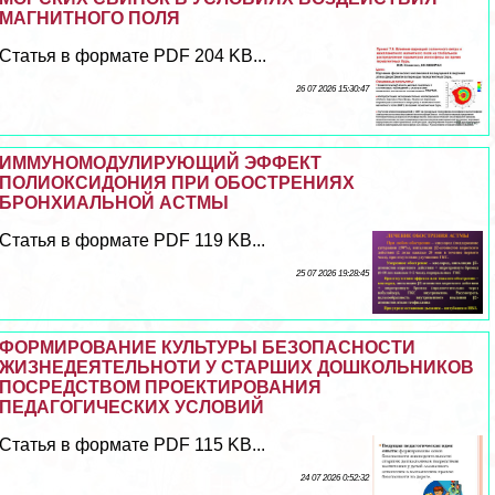
МАГНИТНОГО ПОЛЯ
Статья в формате PDF 204 KB...
26 07 2026 15:30:47
ИММУНОМОДУЛИРУЮЩИЙ ЭФФЕКТ
ПОЛИОКСИДОНИЯ ПРИ ОБОСТРЕНИЯХ
БРОНХИАЛЬНОЙ АСТМЫ
Статья в формате PDF 119 KB...
25 07 2026 19:28:45
ФОРМИРОВАНИЕ КУЛЬТУРЫ БЕЗОПАСНОСТИ
ЖИЗНЕДЕЯТЕЛЬНОТИ У СТАРШИХ ДОШКОЛЬНИКОВ
ПОСРЕДСТВОМ ПРОЕКТИРОВАНИЯ
ПЕДАГОГИЧЕСКИХ УСЛОВИЙ
Статья в формате PDF 115 KB...
24 07 2026 0:52:32