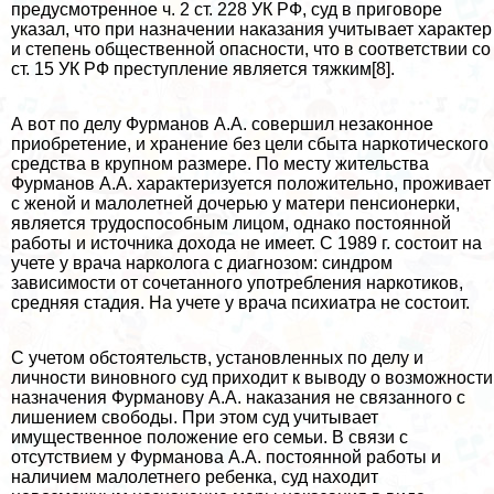
предусмотренное ч. 2 ст. 228 УК РФ, суд в приговоре
указал, что при назначении наказания учитывает хаpaктер
и степень общественной опасности, что в соответствии со
ст. 15 УК РФ преступление является тяжким[8].
А вот по делу Фурманов А.А. совершил незаконное
приобретение, и хранение без цели сбыта наркотического
средства в крупном размере. По месту жительства
Фурманов А.А. хаpaктеризуется положительно, проживает
с женой и малолетней дочерью у матери пенсионерки,
является трудоспособным лицом, однако постоянной
работы и источника дохода не имеет. С 1989 г. состоит на
учете у врача нарколога с диагнозом: синдром
зависимости от сочетанного употрeбления наркотиков,
средняя стадия. На учете у врача психиатра не состоит.
С учетом обстоятельств, установленных по делу и
личности виновного суд приходит к выводу о возможности
назначения Фурманову А.А. наказания не связанного с
лишением свободы. При этом суд учитывает
имущественное положение его семьи. В связи с
отсутствием у Фурманова А.А. постоянной работы и
наличием малолетнего ребенка, суд находит