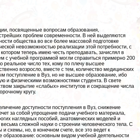
нции, посвященные вопросам образования,
з острейших проблем современности. В ней выделяются
бности общества во все более массовой подготовке
тической невозможностью реализации этой потребности, с
 в котором теперь имею честь преподавать, зачислял в
чем с учебной программой могли справиться примерно 200
о реальное число тех, кому по плечу высшее
ственно возросло, вместе с тем, количество медицинских
ным поступление в Вуз, но не высшее образование, ибо
ую и физическими возможностями студента. В свете
ством закрытие «слабых» институтов и сокращение числа
орочному кругу.
величение доступности поступления в Вуз, снижение
ечет за собой упрощение подачи учебного материала,
рогих наглядных пособий, анатомических моделей и
весьма сложной науки о строении человеческого тела. С
 схемы, но, в конечном счете, все это ведет к
ее образование: основным видом учебной деятельности