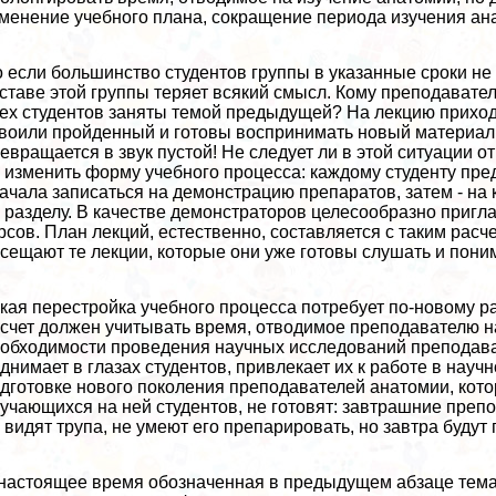
менение учебного плана, сокращение периода изучения ана
 если большинство студентов группы в указанные сроки не 
ставе этой группы теряет всякий смысл. Кому преподавател
ех студентов заняты темой предыдущей? На лекцию приходи
воили пройденный и готовы воспринимать новый материал т
евращается в звук пустой! Не следует ли в этой ситуации 
 изменить форму учебного процесса: каждому студенту пре
ачала записаться на демонстрацию препаратов, затем - на 
 разделу. В качестве демонстраторов целесообразно пригла
рсов. План лекций, естественно, составляется с таким расче
сещают те лекции, которые они уже готовы слушать и пони
кая перестройка учебного процесса потребует по-новому р
счет должен учитывать время, отводимое преподавателю на
обходимости проведения научных исследований преподават
днимает в глазах студентов, привлекает их к работе в науч
дготовке нового поколения преподавателей анатомии, кото
учающихся на ней студентов, не готовят: завтрашние преп
 видят трупа, не умеют его препарировать, но завтра буду
настоящее время обозначенная в предыдущем абзаце тема 