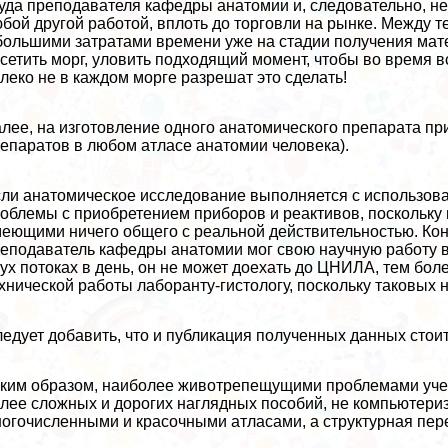
уда преподавателя кафедры анатомии и, следовательно, н
бой другой работой, вплоть до торговли на рынке. Между т
большими затратами времени уже на стадии получения мат
сетить морг, уловить подходящий момент, чтобы во время в
леко не в каждом морге разрешат это сделать!
лее, на изготовление одного анатомического препарата прид
епаратов в любом атласе анатомии человека).
ли анатомическое исследование выполняется с использова
облемы с приобретением приборов и реактивов, поскольку
еющими ничего общего с реальной действительностью. Кон
еподаватель кафедры анатомии мог свою научную работу в
ух потоках в день, он не может доехать до ЦНИЛА, тем бо
хнической работы лаборанту-гистологу, поскольку таковых 
едует добавить, что и публикация полученных данных стоит
ким образом, наиболее животрепещущими проблемами учеб
лее сложных и дорогих наглядных пособий, не компьютери
огочисленными и красочными атласами, а структурная пер