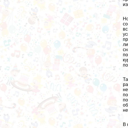
из
Но
со
вс
ус
пр
ли
сн
по
ку
по
Та
ра
не
по
по
об
не
В 