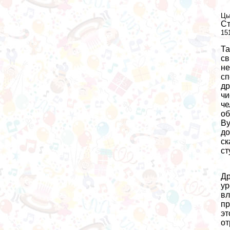
Цы
Ст
15
Та
св
не
сп
др
чи
че
об
Ву
до
ск
ст
Др
ур
вл
пр
эт
от