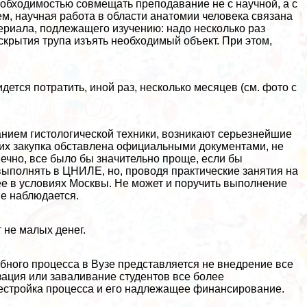
еобходимостью совмещать преподавание не с научной, а с
ем, научная работа в области анатомии человека связана
ериала, подлежащего изучению: надо несколько раз
скрытия трупа изъять необходимый объект. При этом,
ется потратить, иной раз, несколько месяцев (см. фото с
нием гистологической техники, возникают серьезнейшие
 их закупка обставлена официальными документами, не
ечно, все было бы значительно проще, если бы
ыполнять в ЦНИЛЕ, но, проводя пpaктические занятия на
лее в условиях Москвы. Не может и поручить выполнение
не наблюдается.
 не малых денег.
ного процесса в Вузе представляется не внедрение все
зация или заваливание студентов все более
естройка процесса и его надлежащее финансирование.