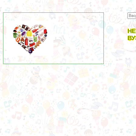
НЕ
ВУ