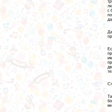
тр
лю
с 
по
да
Да
пр
Ес
пр
им
пр
дв
те
Сл
Та
бо
мн