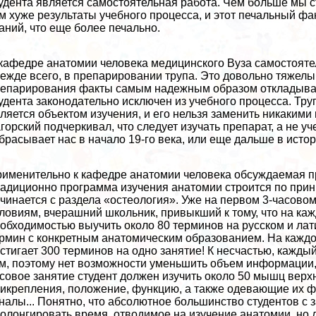
удента является самостоятельная работа. Чем больше мы 
м хуже результаты учебного процесса, и этот печальный ф
аний, что еще более печально.
кафедре анатомии человека медицинского Вуза самостояте
ежде всего, в препарировании трупа. Это довольно тяжелы
епарирования факты самым надежным образом откладывали
удента законодательно исключен из учебного процесса. Тр
ляется объектом изучения, и его нельзя заменить никакими
горский подчеркивал, что следует изучать препарат, а не у
брасывает нас в начало 19-го века, или еще дальше в исто
именительно к кафедре анатомии человека обсуждаемая п
адиционно программа изучения анатомии строится по принц
чинается с раздела «остеология». Уже на первом 3-часово
ловиям, вчерашний школьник, привыкший к тому, что на каж
обходимостью выучить около 80 терминов на русском и лат
рмин с конкретным анатомическим образованием. На кажд
стигает 300 терминов на одно занятие! К несчастью, кажд
м, поэтому нет возможности уменьшить объем информации,
совое занятие студент должен изучить около 50 мышц верхне
икрепления, положение, функцию, а также одевающие их ф
налы... Понятно, что абсолютное большинство студентов с
олонгировать время, отводимое на изучение анатомии, но 