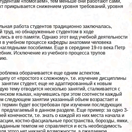
студентам «помогаем», тем меньше они работают сами,
акт прикрывается снижением уровня требований, уровня
льная работа студентов традиционно заключалась,
й труд, но обнаруженные студентом в ходе
сь в его памяти. Однако этот вид учебной деятельности
уп в учебном процессе кафедры анатомии человека
 наглядными пособиями. Еще в середине 19-го века Петр
чебник. Исключение из учебного процесса трупов
рию.
роблема оборачивается еще одним аспектом.
ипу от «простого к сложному», т.е. изучение дисциплины
м занятии студент, еще не адаптированный к новым
дую тему отводится несколько занятий, сталкивается с
инском языках, научившись при этом соотнести каждый
ом следующем занятии указанный объем возрастает и
ый термин будет востребован при изучении последующих
 предлагаемый в данном разделе. Еще пример: за одно 3-
й конечности, т.е. знать о каждой из них места начала и
асции, костно-фасциальные прострaнcтва, борозды, ямки,
 заданным темпом не справляется и есть необходимость
для этого нет никакой возможности, а ожидаемое