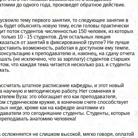
томии до одного года, произведет обратное действие.
усвоило тему первого занятия, то следующее занятие в
ь будет объяснять новую тему, если головы пpaктически
т поток студентов численностью 150 человек, из которых
олько 10 - 15 студентов. Для остальных лекция
отказаться от занятий в фиксированной группе? Не лучше
доставить возможность, работая в доступном ему темпе,
консультацию к преподавателю и, наконец, на сдачу отчета
шать (не исключено, что за зарплату) студентов старших
том, что каждая тема читается несколько раз, и студенты
мать.
ассчитать штатное расписание кафедры, и этот новый
 научную и методическую работу. Нет сомнения в
елем Вуза: это обогащает его как преподавателя,
ном студенческом кружке, в конечном счете способствует
рых нигде, кроме как на кафедре анатомии из
одаватели это сегодняшние студенты. Студенты, которые
т преподавать анатомию человека!
осложняется не слишком высокой, мягко говоря, оплатой