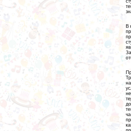
ст
те
зн
В 
пр
пр
ст
яв
За
от
Пр
Тр
на
ус
не
те
до
те
ча
пр
ка
пр