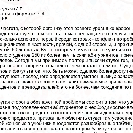
булькин А.Г.
атья в формате PDF
1 KB
 частота, с которой организуются разного уровня конфере
идетельствует о том, что эта тема превращается в одну и
сколько аспектов, первый среди которых - конфликт потре
ециалистов, в частности, врачей, с одной стороны, и пpaк
угой. 60 лет назад Вуз, в котором я имел счастье учиться и
сло студентов 250 из более чем тысячи абитуриентов, при
ловек. Сегодня мы принимаем полторы тысячи студентов, н
разование, скорее сократилось, чем осталось тем же. Суще
зов и факультетов, что, быть может, сделало более доступ
ступность последнего определяется умственными, а зачаст
азанного, ничего хорошего не сулит намечаемое правитель
удентов и преподавателей: это не более, чем хождение по п
угая сторона обозначенной проблемы состоит в том, что у
овня подготовленности абитуриентов с необходимостью вл
ожение сил и средств в изготовление новых и довольно до
очих предметов, призванных облегчить студентам усвоение 
ой же целью в учебники внедряются разнообразные таблицы и
рицанию главного постулата, на котором базируется высш