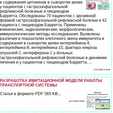
и содержания цитокинов в сыворотке крови
у пациентов с гастроэзофагеальной
рефлюксной болезнью и пищеводом
Барретта. Обследованы 70 пациентов с эрозивной
формой гастроэзофагеальной рефлюксной болезни и 42
пациента с пищеводом Барретта. Применены
клинические, эндоскопические, морфологические,
иммунологические методы исследования. Выявлены
различия в показателях клеточного звена иммунитета и
содержания в сыворотке крови интерлейкина-4,
интерлейкина-8, интерлейкина-10, фактора некроза
опухолей-, интерферона- у больных
гастроэзофагеальной рефлюксной болезнью в динамике
лечения и у пациентов с пищеводом Барретта. ...
15 07 2026 21:53:44
РАЗРАБОТКА ИМИТАЦИОННОЙ МОДЕЛИ РАБОТЫ
ТРАНСПОРТНОЙ СИСТЕМЫ
Статья в формате PDF 565 KB...
14 07 2026 0:38:55