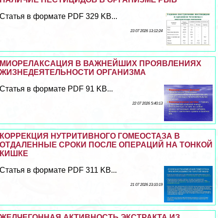
Статья в формате PDF 329 KB...
23 07 2026 13:12:24
МИОРЕЛАКСАЦИЯ В ВАЖНЕЙШИХ ПРОЯВЛЕНИЯХ
ЖИЗНЕДЕЯТЕЛЬНОСТИ ОРГАНИЗМА
Статья в формате PDF 91 KB...
22 07 2026 5:40:13
КОРРЕКЦИЯ НУТРИТИВНОГО ГОМЕОСТАЗА В
ОТДАЛЕННЫЕ СРОКИ ПОСЛЕ ОПЕРАЦИЙ НА ТОНКОЙ
КИШКЕ
Статья в формате PDF 311 KB...
21 07 2026 23:10:19
ЖЕЛЧЕГОННАЯ АКТИВНОСТЬ ЭКСТРАКТА ИЗ