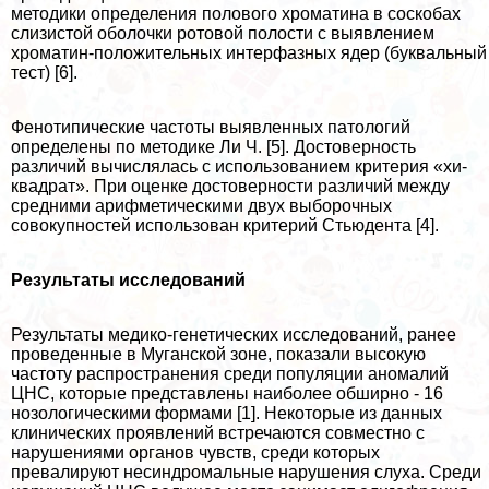
методики определения пoлoвoго хроматина в соскобах
слизистой оболочки ротовой полости с выявлением
хроматин-положительных интерфазных ядер (буквальный
тест) [6].
Фенотипические частоты выявленных патологий
определены по методике Ли Ч. [5]. Достоверность
различий вычислялась с использованием критерия «хи-
квадрат». При оценке достоверности различий между
средними арифметическими двух выборочных
совокупностей использован критерий Стьюдента [4].
Результаты исследований
Результаты медико-генетических исследований, ранее
проведенные в Муганской зоне, показали высокую
частоту распространения среди популяции аномалий
ЦНС, которые представлены наиболее обширно - 16
нозологическими формами [1]. Некоторые из данных
клинических проявлений встречаются совместно с
нарушениями органов чувств, среди которых
превалируют несиндромальные нарушения слуха. Среди