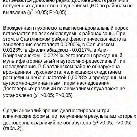
встречаются довольно редко. Достоверность различий
полученных данных по нарушениям ЦНС по районам не
2
выявлена (χ
>0,05; P>0,05).
Врожденная глухонемота как несиндромальный порок
встречается во всех обследуемых районах зоны. При
этом, в Саатлинском районе фенотипическая частота
заболевания составляет 0,0200%, в Сальянском -
0,0123%, в Джалилабадском - 0,0117%, в Али-
Байрамлинском - 0,0224%. Установлен врожденный,
мультифакториальный и аутосомно-рецессивный тип
наследования. В Саатлинском районе обнаружена
врожденная глухонемота, являющаяся следствием
расщелины неба с частотой 0,0028% и врожденным и
аутосомно-доминантным типом наследования.
Достоверных различий по аномалиям слуха также не
2
установлено (χ
>0,05; P>0,05).
Среди аномалий зрения диагностированы три
клинические формы, по полученным результатам которых
2
достоверных различий не обнаружено (χ
>0,05; P>0,05)
(табл. 2).