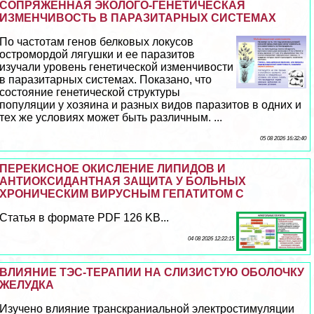
СОПРЯЖЕННАЯ ЭКОЛОГО-ГЕНЕТИЧЕСКАЯ
ИЗМЕНЧИВОСТЬ В ПАРАЗИТАРНЫХ СИСТЕМАХ
По частотам генов белковых локусов
остромордой лягушки и ее паразитов
изучали уровень генетической изменчивости
в паразитарных системах. Показано, что
состояние генетической структуры
популяции у хозяина и разных видов паразитов в одних и
тех же условиях может быть различным. ...
05 08 2026 16:32:40
ПЕРЕКИСНОЕ ОКИСЛЕНИЕ ЛИПИДОВ И
АНТИОКСИДАНТНАЯ ЗАЩИТА У БОЛЬНЫХ
ХРОНИЧЕСКИМ ВИРУСНЫМ ГЕПАТИТОМ С
Статья в формате PDF 126 KB...
04 08 2026 12:22:15
ВЛИЯНИЕ ТЭС-ТЕРАПИИ НА СЛИЗИСТУЮ ОБОЛОЧКУ
ЖЕЛУДКА
Изучено влияние трaнcкраниальной электростимуляции