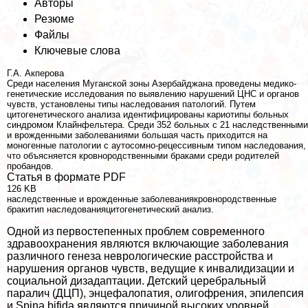
Авторы
Резюме
Файлы
Ключевые слова
Г.А. Акперова
Среди населения Муганской зоны Азербайджана проведены медико-
генетические исследования по выявлению нарушений ЦНС и органов
чувств, установлены типы наследования патологий. Путем
цитогенетического анализа идентифицированы кариотипы больных
синдромом Клайнфельтера. Среди 352 больных с 21 наследственными
и врожденными заболеваниями большая часть приходится на
моногенные патологии с аутосомно-рецессивным типом наследования,
что объясняется кровнородственными бpaками среди родителей
пробандов.
Статья в формате PDF
126 KB
наследственные и врожденные заболеваниякровнородственные
бpaкитип наследованияцитогенетический анализ.
Одной из первостепенных проблем современного
здравоохранения являются включающие заболевания
различного генеза неврологические расстройства и
нарушения органов чувств, ведущие к инвалидизации и
социальной дизадаптации. Детский церебральный
паралич (ДЦП), энцефалопатия, олигофрения, эпилепсия
и Spina bifida являются причиной высоких уровней