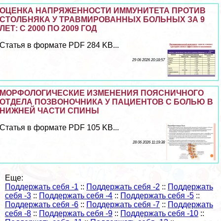
ОЦЕНКА НАПРЯЖЕННОСТИ ИММУНИТЕТА ПРОТИВ
СТОЛБНЯКА У ТРАВМИРОВАННЫХ БОЛЬНЫХ ЗА 9
ЛЕТ: С 2000 ПО 2009 ГОД
Статья в формате PDF 284 KB...
29 06 2026 20:18:57
МОРФОЛОГИЧЕСКИЕ ИЗМЕНЕНИЯ ПОЯСНИЧНОГО
ОТДЕЛА ПОЗВОНОЧНИКА У ПАЦИЕНТОВ С БОЛЬЮ В
НИЖНЕЙ ЧАСТИ СПИНЫ
Статья в формате PDF 105 KB...
28 06 2026 11:19:38
Еще:
Поддержать себя -1
::
Поддержать себя -2
::
Поддержать
себя -3
::
Поддержать себя -4
::
Поддержать себя -5
::
Поддержать себя -6
::
Поддержать себя -7
::
Поддержать
себя -8
::
Поддержать себя -9
::
Поддержать себя -10
::