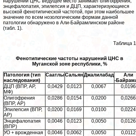
нарушений ЦНС ведущее место занимает олигофрения,
энцефалопатия, эпилепсия и ДЦП, хаpaктеризующиеся
высокой фенотипической частотой, при этом наибольшее
значение по всем нозологическим формам данной
патологии обнаружено в Али-Байрамлинском районе
(табл. 1).
Таблица 1
Фенотипические частоты нарушений ЦНС в
Муганской зоне республики, %
Патология (тип
Саатлы
Сальян
Джалилабад
Али
наследования)
-Байрам
ДЦП (ВПР, АР,
0,0429
0,0123
0,0067
0,0196
МФ)
Олигофрения
0,0286
0,0154
0,0200
0,0266
(ВПР, АР)
Эпилепсия (ВПР,
0,0200
0,0169
0,0100
0,0224
АР)
Энцефалопатия
0,0046
0,0123
0,0050
0,0126
(ВПР)
УО + врожденная
0,0046
0,0062
0,0050
0,0112