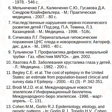
- 1978. - 546 с.
Мельниченко Г.А., Калинченко С.Ю., Гусакова Д.А.
Синдром Клайнфельтера. - М.: Пpaктическая
медицина. - 2007. - 80 с.
Наследственные нарушения нервно-психического
развития детей / Под ред. П.А. Темина, Л.3.
Казанцевой. - М.: Медицина. - 1998. - 518с.
Сичинава Л.Г. Перинатальные гипоксические
поражения ЦНС плода и новорожденного: Автореф.
дис. д.м.н. - М., 1993. - 40 с.
Тульчински Т. Профилактика дефектов невральной
трубки - Газ. «Вестник МАПО». - дек. 2002.
Хватова А.В. Заболевания хрусталика глаза у детей.
- Л.: Медицина. - 1982. - 200 с.
Begley C.E. et al. The cost of epilepsy in the United
States: an estimate from population-based clinical and
survey data // Epilepsy. - 2000. - 41 (3) - P. 342-351.
Brodi M.J.D. et al. Международные новости
эпилепсии // Информационный бюллетень
Международного бюро эпилепсии. -1998. - март-
апрель. - C. 131.
Cohen M.M., Gorlin R.J. Epidemiology, etiology, and
genetic patterns. - In: Gorlin R.J., Toriello H.V., Cohen