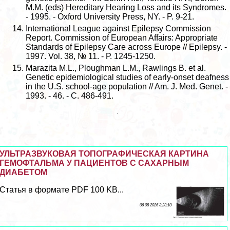
M.M. (eds) Hereditary Hearing Loss and its Syndromes.
- 1995. - Oxford University Press, NY. - P. 9-21.
International League against Epilepsy Commission
Report. Commission of European Affairs: Appropriate
Standards of Epilepsy Care across Europe // Epilepsy. -
1997. Vol. 38, № 11. - Р. 1245-1250.
Marazita M.L., Ploughman L.M., Rawlings B. et al.
Genetic epidemiological studies of early-onset deafness
in the U.S. school-age population // Am. J. Med. Genet. -
1993. - 46. - C. 486-491.
УЛЬТРАЗВУКОВАЯ ТОПОГРАФИЧЕСКАЯ КАРТИНА
ГЕМОФТАЛЬМА У ПАЦИЕНТОВ С САХАРНЫМ
ДИАБЕТОМ
Статья в формате PDF 100 KB...
06 08 2026 3:23:10