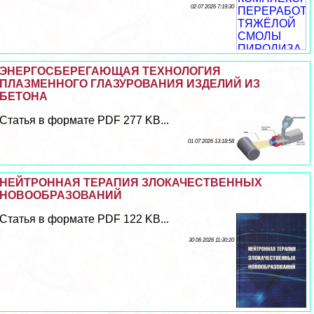
02 07 2026 7:19:30
ЭНЕРГОСБЕРЕГАЮЩАЯ ТЕХНОЛОГИЯ
ПЛАЗМЕННОГО ГЛАЗУРОВАНИЯ ИЗДЕЛИЙ ИЗ
БЕТОНА
Статья в формате PDF 277 KB...
01 07 2026 13:18:58
НЕЙТРОННАЯ ТЕРАПИЯ ЗЛОКАЧЕСТВЕННЫХ
НОВООБРАЗОВАНИЙ
Статья в формате PDF 122 KB...
30 06 2026 11:30:20