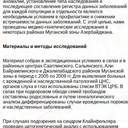
аномалий, установление типа наследования и
последующее составление регистра данных заболеваний
для каждой популяции в отдельности является
необходимым условием в профилактике и снижении
встречаемости данных заболеваний. С этой целью, нами
проведены медико-генетические исследования в
некоторых районах Муганской зоны Азербайджана.
Материалы и методы исследований
Материал собран в экспедиционных условиях в селах и в
районных центрах Саатлинского, Сальянского, Али-
Байрамлинского и Джалилабадского районов Муганской
зоны в период с 2005 по 2009 гг. Для выявления больных
с врожденной и наследственной патологией ЦНС,
органов слуха и глаз использованы списки ВТЭК ЦРБ. В
селах при подворовом обходе семей пробандов
составлены родословные и путем генеалогического
анализа дифференцированы случаи врожденных пороков
и наследственных заболеваний.
При случаях подозрения на синдром Клайнфельтера
проведен цитогенетический анализ с использованием