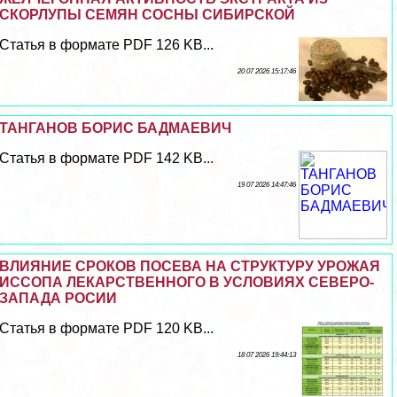
СКОРЛУПЫ СЕМЯН СОСНЫ СИБИРСКОЙ
Статья в формате PDF 126 KB...
20 07 2026 15:17:46
ТАНГАНОВ БОРИС БАДМАЕВИЧ
Статья в формате PDF 142 KB...
19 07 2026 14:47:46
ВЛИЯНИЕ СРОКОВ ПОСЕВА НА СТРУКТУРУ УРОЖАЯ
ИССОПА ЛЕКАРСТВЕННОГО В УСЛОВИЯХ СЕВЕРО-
ЗАПАДА РОСИИ
Статья в формате PDF 120 KB...
18 07 2026 19:44:13