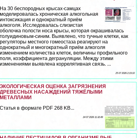
На 30 беспородных крысах-самцах
моделировалась хроническая алкогольная
интоксикация и однократный приём
алкоголя. Исследовалась слизистая
оболочка полости носа крысы, которая окрашивалась
толуидиновым-синим. Выявлено, что тучные клетки, как
регуляторы местного гомеостаза реагируют на
однократный и многократный приём алкоголя
изменением количества клеток, величины профильного
поля, коэффициента дегрануляции. Между этими
изменениями выявлена коррелятивная связь. ...
25 07 2026 2:19:10
ЭКОЛОГИЧЕСКАЯ ОЦЕНКА ЗАГРЯЗНЕНИЯ
ДРЕВЕСНЫХ НАСАЖДЕНИЙ ТЯЖЁЛЫМИ
МЕТАЛЛАМИ
Статья в формате PDF 268 KB...
24 07 2026 11:32:49
НАЛИЧИЕ ПЕСТИЦИДОВ В ОРГАНИЗМЕ РЫБ