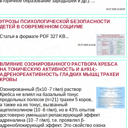
вторичное образование зародышей и др.). ...
30 07 2026 23:30:29
УГРОЗЫ ПСИХОЛОГИЧЕСКОЙ БЕЗОПАСНОСТИ
ДЕТЕЙ В СОВРЕМЕННОМ СОЦИУМЕ
Статья в формате PDF 327 KB...
29 07 2026 9:33:38
ВЛИЯНИЕ ОЗОНИРОВАННОГО РАСТВОРА КРЕБСА
НА ТОНИЧЕСКУЮ АКТИВНОСТЬ И &#914;-
АДРЕНОРЕАКТИВНОСТЬ ГЛАДКИХ МЫШЦ ТРАХЕИ
КРОВЫ
Озонированный (5х10 -7 г/мл) раствор
Кребса не влиял на базальный тонус
продольных полосок (n=21) трахеи 5 коров,
а также на их тонус, вызванный
ацетилхолином (10 -6 г/мл), но в 43% опытов
достоверно уменьшал релаксирующий эффект
адреналина (10 -7 г/мл), т.е. проявлял β-
адреноблокирующий эффект. Это свойство озона