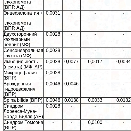
глухонемота
(ВПР, АД)
Энцефалопатия +
0,0031
-
-
-
глухонемота
(ВПР, АД)
Двухсторонний
0,0028
-
-
-
кахлиарный
неврит (МФ)
Сенсоневральная
0,0028
-
-
-
глухота (МФ)
Имбецильность
0,0028
0,0077
0,0017
0,0084
(немота) (МФ, АР)
Микроцефалия
0,0028
-
-
-
(ВПР)
Врожденная
0,0046
0,0046
-
-
гидроцефалия
(ВПР)
Spina bifida (ВПР)
0,0046
0,0138
0,0033
0,0182
Синдром
0,0028
-
-
-
Лоренса-Муна-
Барде-Бидля (АР)
Синдром Томсона
-
-
0,0100
-
(ВПР)