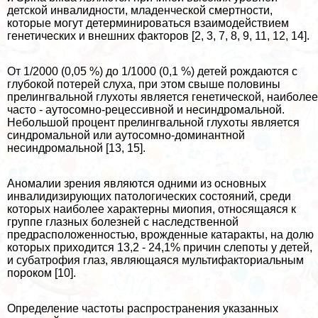
детской инвалидности, младенческой cмepтности,
которые могут детерминироваться взаимодействием
генетических и внешних факторов [2, 3, 7, 8, 9, 11, 12, 14].
От 1/2000 (0,05 %) до 1/1000 (0,1 %) детей рождаются с
глубокой потерей слуха, при этом свыше половины
прелингвальной глухоты является генетической, наиболее
часто - аутосомно-рецессивной и несиндромальной.
Небольшой процент прелингвальной глухоты является
синдромальной или аутосомно-доминантной
несиндромальной [13, 15].
Аномалии зрения являются одними из основных
инвалидизирующих патологических состояний, среди
которых наиболее хаpaктерны миопия, относящаяся к
группе глазных болезней с наследственной
предрасположенностью, врожденные катаpaкты, на долю
которых приходится 13,2 - 24,1% причин слепоты у детей,
и субатрофия глаз, являющаяся мультифакториальным
пороком [10].
Определение частоты распространения указанных