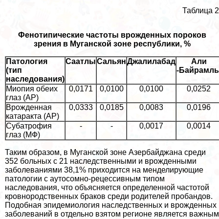
Таблица 2
Фенотипические частоты врожденных пороков
зрения в Муганской зоне республики, %
Патология
Саатлы
Сальян
Джалилабад
Али
(тип
-Байрамл
наследования)
Миопия обеих
0,0171
0,0100
0,0100
0,0252
глаз (АР)
Врожденная
0,0333
0,0185
0,0083
0,0196
катаpaкта (АР)
Субатрофия
-
-
0,0017
0,0014
глаз (МФ)
Таким образом, в Муганской зоне Азербайджана среди
352 больных с 21 наследственными и врожденными
заболеваниями 38,1% приходится на менделирующие
патологии с аутосомно-рецессивным типом
наследования, что объясняется определенной частотой
кровнородственных бpaков среди родителей пробандов.
Подобная эпидемиология наследственных и врожденных
заболеваний в отдельно взятом регионе является важным