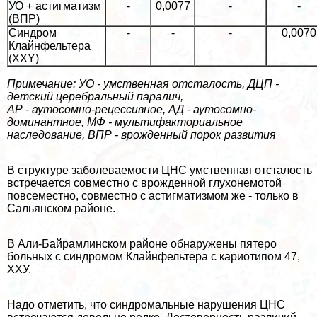
УО + астигматизм
-
0,0077
-
-
(ВПР)
Синдром
-
-
-
0,0070
Клайнфельтера
(ХХY)
Примечание: УО - умственная отсталость, ДЦП -
детский церебральный паралич,
АР - аутосомно-рецессивное, АД - аутосомно-
доминантное, МФ - мультифакториальное
наследование, ВПР - врожденный порок развития
В структуре заболеваемости ЦНС умственная отсталость
встречается совместно с врожденной глухонемотой
повсеместно, совместно с астигматизмом же - только в
Сальянском районе.
В Али-Байрамлинском районе обнаружены пятеро
больных с синдромом Клайнфельтера с кариотипом 47,
ХХУ.
Надо отметить, что синдромальные нарушения ЦНС