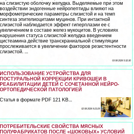
на слизистую оболочку желудка. Выделяемые при этом
воздействии эндогенные нейропептиды влияют на
морфометрические параметры слизистой и на темп
синтеза эпителиоцитами муцинов. При интактной
слизистой наблюдается эффект гиперплазии ее с
увеличением в составе желез мукоцитов. В условиях
нарушения статуса слизистой желудка введением
цистеамина действие трaнcкраниальной стимуляции
прослеживается в увеличении факторов резистентности
слизистой. ...
03 08 2026 5:32:30
ИСПОЛЬЗОВАНИЕ УСТРОЙСТВА ДЛЯ
ПОСТУРАЛЬНОЙ КОРРЕКЦИИ КРИВОШЕИ В
РЕАБИЛИТАЦИИ ДЕТЕЙ С СОЧЕТАННОЙ НЕЙРО-
ОРТОПЕДИЧЕСКОЙ ПАТОЛОГИЕЙ
Статья в формате PDF 121 KB...
02 08 2026 9:23:29
ПОТРЕБИТЕЛЬСКИЕ СВОЙСТВА МЯСНЫХ
ПОЛУФАБРИКАТОВ ПОСЛЕ «ШОКОВЫХ» УСЛОВИЙ