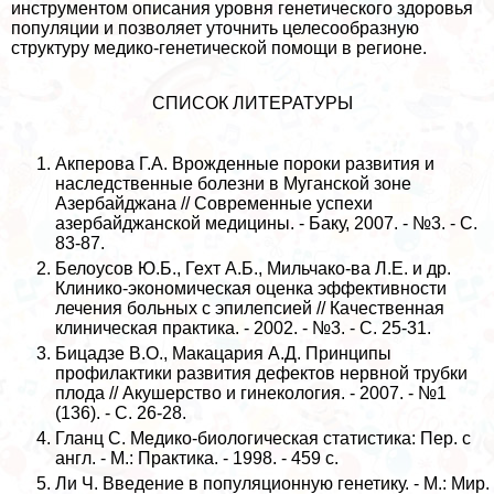
инструментом описания уровня генетического здоровья
популяции и позволяет уточнить целесообразную
структуру медико-генетической помощи в регионе.
СПИСОК ЛИТЕРАТУРЫ
Акперова Г.А. Врожденные пороки развития и
наследственные болезни в Муганской зоне
Азербайджана // Современные успехи
азербайджанской медицины. - Баку, 2007. - №3. - C.
83-87.
Белоусов Ю.Б., Гехт А.Б., Мильчако-ва Л.Е. и др.
Клинико-экономическая оценка эффективности
лечения больных с эпилепсией // Качественная
клиническая пpaктика. - 2002. - №3. - C. 25-31.
Бицадзе В.О., Макацария А.Д. Принципы
профилактики развития дефектов нервной трубки
плода // Акушерство и гинекология. - 2007. - №1
(136). - С. 26-28.
Гланц С. Медико-биологическая статистика: Пер. с
англ. - М.: Пpaктика. - 1998. - 459 с.
Ли Ч. Введение в популяционную генетику. - М.: Мир.