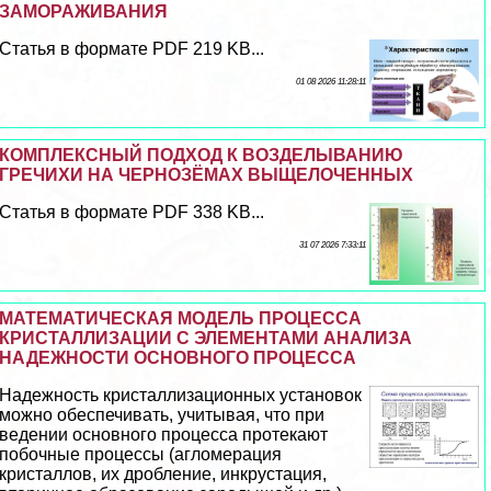
ЗАМОРАЖИВАНИЯ
Статья в формате PDF 219 KB...
01 08 2026 11:28:11
КОМПЛЕКСНЫЙ ПОДХОД К ВОЗДЕЛЫВАНИЮ
ГРЕЧИХИ НА ЧЕРНОЗЁМАХ ВЫЩЕЛОЧЕННЫХ
Статья в формате PDF 338 KB...
31 07 2026 7:33:11
МАТЕМАТИЧЕСКАЯ МОДЕЛЬ ПРОЦЕССА
КРИСТАЛЛИЗАЦИИ С ЭЛЕМЕНТАМИ АНАЛИЗА
НАДЕЖНОСТИ ОСНОВНОГО ПРОЦЕССА
Надежность кристаллизационных установок
можно обеспечивать, учитывая, что при
ведении основного процесса протекают
побочные процессы (агломерация
кристаллов, их дробление, инкрустация,