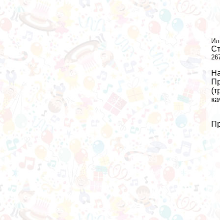
Ил
Ст
26
На
Пр
(т
ка
Пр