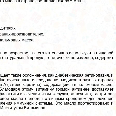
 масла в стране составляет около 5 млн. т.
дителях;
ранах-производителях.
 пальмовых масел.
но возрастает, т.к. его интенсивно используют в пищевой
(натуральный продукт, генетически не изменен, содержит
ает такие осложнения, как диабетическая ретинопатия, и
 Многочисленные исследования медиков в разных странах
ин А (в виде каротина), содержащийся в пальмовом масле,
Благодаря этому витамину гормон активнее доставляет
илактики и лечения язвы желудка, кишечника, гастритов,
мовое масло является отличным средством для лечения
епления иммунной системы. Это масло протестировано и
 Институтом Витаминов.