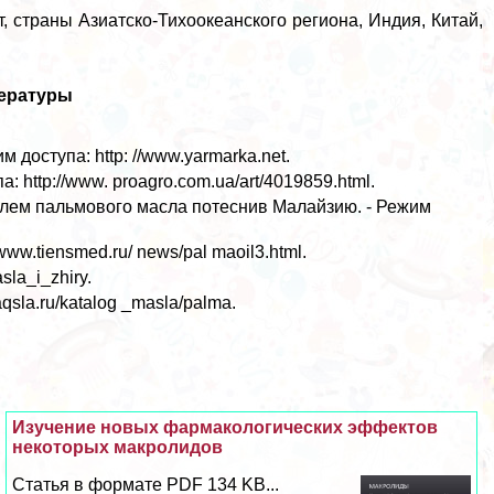
 страны Азиатско-Тихоокеанского региона, Индия, Китай,
тературы
доступа: http: //www.yarmarka.net.
 http://www. proagro.com.ua/art/4019859.html.
лем пальмового масла потеснив Малайзию. - Режим
ww.tiensmed.ru/ news/pal maoil3.html.
sla_i_zhiry.
qsla.ru/katalog _masla/palma.
Изучение новых фармакологических эффектов
некоторых макролидов
Статья в формате PDF 134 KB...