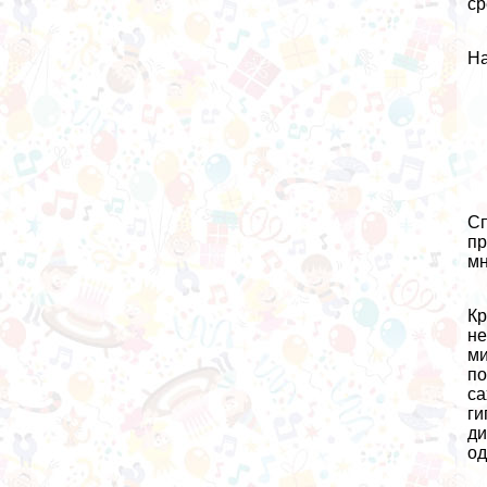
ср
На
Сп
пр
мн
Кр
не
ми
по
са
ги
ди
од