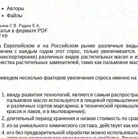
Авторы
Файлы
ьина С.В.
Радюк Е.А.
атья в формате PDF
7 KB
 Европейском и на Российском рынке различные виды 
ичем с каждым годом этот спрос, только увеличивается.
рaнcпортировке) различных видов растительных масел и 
чества растительных заменителей, таких как пальмовое мас
иведем несколько факторов увеличения спроса именно на
ввиду развития технологий, является самым распростр
пальмовое масло используется в пищевой промышленно
и различных сортов маргарина; в технической промышл
красок и лаков, и в мыловарении);
длительный период хранения и низкая стоимость по сра
из-за уникального химического состава, действует как ко
его без предварительной обработки можно использовать