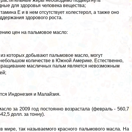
е растительные жиры необходимо подвергнуть
едные для здоровья человека вещества;
амина Е и в нем отсутствует холестерол, а также оно
оддержания здорового роста.
ению цен на пальмовое масло:
 из которых добывают пальмовое масло, могут
и небольшом количестве в Южной Америке. Естественно,
выращивание масличных пальм является невозможным
ей;
тся Индонезия и Малайзия.
асло за 2009 год постоянно возрастала (февраль - 560,7
642,5 долл. за тонну).
в мире, так называемого красного пальмового масла. На