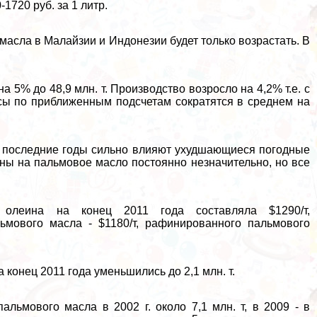
1720 руб. за 1 литр.
масла в Малайзии и Индонезии будет только возрастать. В
а 5% до 48,9 млн. т. Производство возросло на 4,2% т.е. с
асы по приближенным подсчетам сократятся в среднем на
в последние годы сильно влияют ухудшающиеся погодные
цены на пальмовое масло постоянно незначительно, но все
о олеина на конец 2011 года составляла $1290/т,
ьмового масла - $1180/т, рафинированного пальмового
 конец 2011 года уменьшились до 2,1 млн. т.
льмового масла в 2002 г. около 7,1 млн. т, в 2009 - в