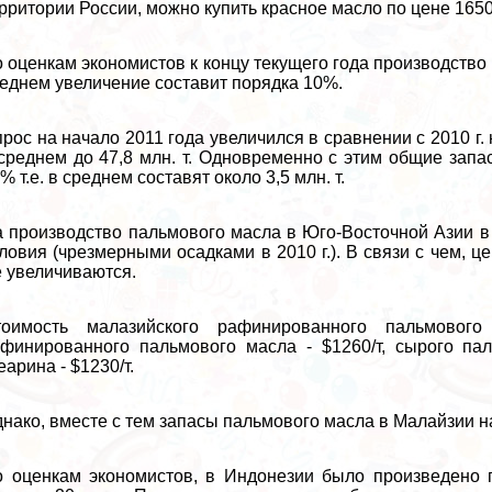
рритории России, можно купить красное масло по цене 1650-
 оценкам экономистов к концу текущего года производство 
еднем увеличение составит порядка 10%.
рос на начало 2011 года увеличился в сравнении с 2010 г. н
среднем до 47,8 млн. т. Одновременно с этим общие зап
% т.е. в среднем составят около 3,5 млн. т.
 производство пальмового масла в Юго-Восточной Азии 
ловия (чрезмерными осадками в 2010 г.). В связи с чем, 
 увеличиваются.
тоимость малазийского рафинированного пальмовог
финированного пальмового масла - $1260/т, сырого пал
еарина - $1230/т.
нако, вместе с тем запасы пальмового масла в Малайзии на
 оценкам экономистов, в Индонезии было произведено па