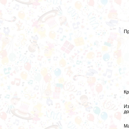
Пр
Кр
Из
до
Ма