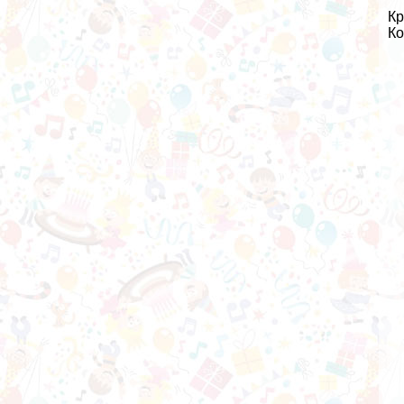
Кр
Ко