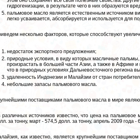
этом оно сохраняет все свои полезные свойства. Други
гидрогенизации, в результате чего в них образуются вр
пальмовое масло является естественным источником вит
легко усваивается, абсорбируется и используется для п
иведем несколько факторов, которые способствуют увелич
недостаток экспортного предложения;
природные условия, в виду которых масличные пальмы,
произрастать в большей части Азии, а также в Африке 
что в природных условиях Дальневосточного региона 
удаленность Индонезии и Малайзии от стран потребител
небольшие запасы пальмового масла.
упнейшими поставщиками пальмового масла в мире являю
 различных источников известно, что цена на пальмовое м
лл. за тонну, март - 574,5 долл. за тонну, апрель 2009 года - 
лайзия, как известно, является крупнейшим поставщиком 