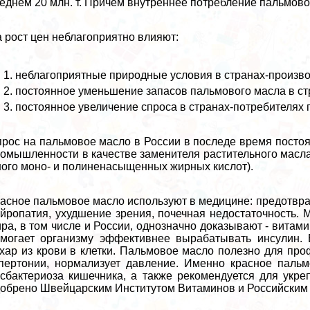
еднем 20 млн. т. Причем внутреннее потрeбление пальмового
 рост цен нeблагоприятно влияют:
нeблагоприятные природные условия в странах-произво
постоянное уменьшение запасов пальмового масла в ст
постоянное увеличение спроса в странах-потребителях
рос на пальмовое масло в России в последе время постоян
омышленности в качестве заменителя растительного масла 
ого моно- и полиненасыщенных жирных кислот).
асное пальмовое масло используют в медицине: предотвращ
йропатия, ухудшение зрения, почечная недостаточность.
ра, в том числе и России, однозначно доказывают - витам
могает организму эффективнее выpaбатывать инсулин. 
хар из крови в клетки. Пальмовое масло полезно для проф
пертонии, нормализует давление. Именно красное паль
сбактериоза кишечника, а также рекомендуется для укр
обрено Швейцарским Институтом Витаминов и Российским