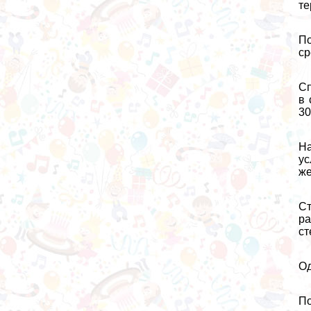
те
По
ср
Сп
в 
30
На
ус
же
С
ра
ст
Од
По