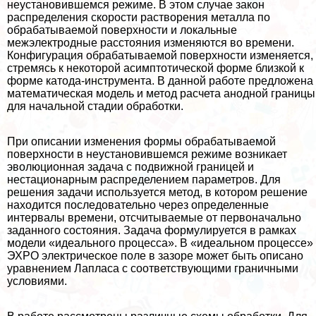
неустановившемся режиме. В этом случае закон
распределения скорости растворения металла по
обpaбатываемой поверхности и локальные
межэлектродные расстояния изменяются во времени.
Конфигурация обpaбатываемой поверхности изменяется,
стремясь к некоторой асимптотической форме близкой к
форме катода-инструмента. В данной работе предложена
математическая модель и метод расчета анодной границы
для начальной стадии обработки.
При описании изменения формы обpaбатываемой
поверхности в неустановившемся режиме возникает
эволюционная задача с подвижной границей и
нестационарным распределением параметров. Для
решения задачи используется метод, в котором решение
находится последовательно через определенные
интервалы времени, отсчитываемые от первоначально
заданного состояния. Задача формулируется в рамках
модели «идеального процесса». В «идеальном процессе»
ЭХРО электрическое поле в зазоре может быть описано
уравнением Лапласа с соответствующими граничными
условиями.