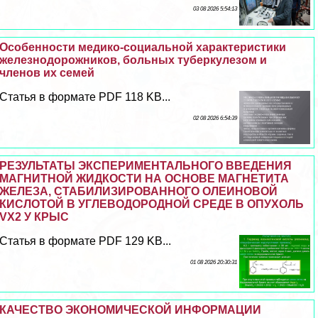
03 08 2026 5:54:13
Особенности медико-социальной хаpaктеристики
железнодорожников, больных туберкулезом и
члeнов их семей
Статья в формате PDF 118 KB...
02 08 2026 6:54:39
РЕЗУЛЬТАТЫ ЭКСПЕРИМЕНТАЛЬНОГО ВВЕДЕНИЯ
МАГНИТНОЙ ЖИДКОСТИ НА ОСНОВЕ МАГНЕТИТА
ЖЕЛЕЗА, СТАБИЛИЗИРОВАННОГО ОЛЕИНОВОЙ
КИСЛОТОЙ В УГЛЕВОДОРОДНОЙ СРЕДЕ В ОПУХОЛЬ
VX2 У КРЫС
Статья в формате PDF 129 KB...
01 08 2026 20:30:31
КАЧЕСТВО ЭКОНОМИЧЕСКОЙ ИНФОРМАЦИИ