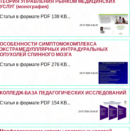
ТЕОРИЯ УПРАВЛЕНИЯ РЫНКОМ МЕДИЦИНСКИХ
УСЛУГ (монография)
Статья в формате PDF 138 KB...
25 07 2026 4:36:35
ОСОБЕННОСТИ СИМПТОМОКОМПЛЕКСА
ЭКСТРАМЕДУЛЛЛЯРНЫХ ИНТРАДУРАЛЬНЫХ
ОПУХОЛЕЙ СПИННОГО МОЗГА
Статья в формате PDF 276 KB...
24 07 2026 9:42:26
КОЛЛЕДЖ-БАЗА ПЕДАГОГИЧЕСКИХ ИССЛЕДОВАНИЙ
Статья в формате PDF 154 KB...
23 07 2026 19:24:35