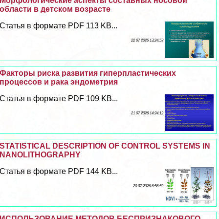
Морфологические аспекты составных носовой
области в детском возрасте
Статья в формате PDF 113 KB...
22 07 2026 13:24:53
Факторы риска развития гиперпластических
процессов и paка эндометрия
Статья в формате PDF 109 KB...
21 07 2026 14:24:12
STATISTICAL DESCRIPTION OF CONTROL SYSTEMS IN
NANOLITHOGRAPHY
Статья в формате PDF 144 KB...
20 07 2026 6:56:59
ИСПОЛЬЗОВАНИЕ МЕТОДОВ БЕСПРИЗНАКОВОГО