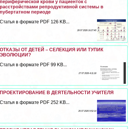
периферической крови у пациенток с
расстройствами репродуктивной системы в
пубертатном периоде
Статья в формате PDF 126 KB...
28 07 2026 16:27:40
ОТКАЗЫ ОТ ДЕТЕЙ – СЕЛЕКЦИЯ ИЛИ ТУПИК
ЭВОЛЮЦИИ?
Статья в формате PDF 99 KB...
27 07 2026 4:11:18
ПРОЕКТИРОВАНИЕ В ДЕЯТЕЛЬНОСТИ УЧИТЕЛЯ
Статья в формате PDF 252 KB...
26 07 2026 9:52:14