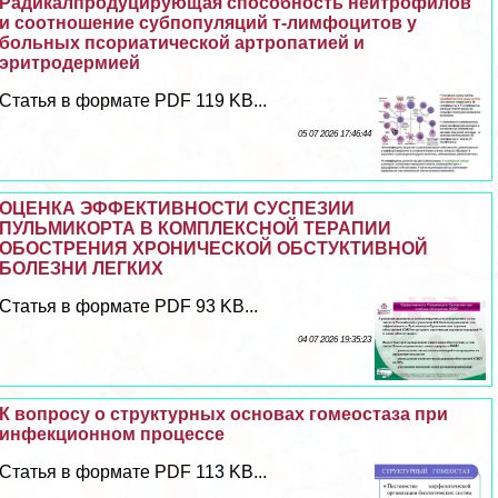
Радикалпродуцирующая способность нейтрофилов
и соотношение субпопуляций т-лимфоцитов у
больных псориатической артропатией и
эритродермией
Статья в формате PDF 119 KB...
05 07 2026 17:46:44
ОЦЕНКА ЭФФЕКТИВНОСТИ СУСПЕЗИИ
ПУЛЬМИКОРТА В КОМПЛЕКСНОЙ ТЕРАПИИ
ОБОСТРЕНИЯ ХРОНИЧЕСКОЙ ОБСТУКТИВНОЙ
БОЛЕЗНИ ЛЕГКИХ
Статья в формате PDF 93 KB...
04 07 2026 19:35:23
К вопросу о структурных основах гомеостаза при
инфекционном процессе
Статья в формате PDF 113 KB...