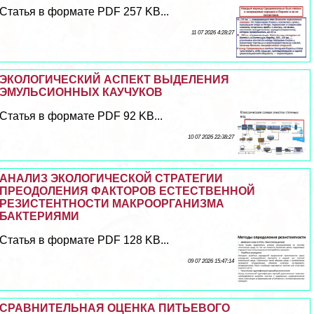
Статья в формате PDF 257 KB...
11 07 2026 4:28:27
ЭКОЛОГИЧЕСКИЙ АСПЕКТ ВЫДЕЛЕНИЯ
ЭМУЛЬСИОННЫХ КАУЧУКОВ
Статья в формате PDF 92 KB...
10 07 2026 22:38:27
АНАЛИЗ ЭКОЛОГИЧЕСКОЙ СТРАТЕГИИ
ПРЕОДОЛЕНИЯ ФАКТОРОВ ЕСТЕСТВЕННОЙ
РЕЗИСТЕНТНОСТИ МАКРООРГАНИЗМА
БАКТЕРИЯМИ
Статья в формате PDF 128 KB...
09 07 2026 15:47:14
СРАВНИТЕЛЬНАЯ ОЦЕНКА ПИТЬЕВОГО