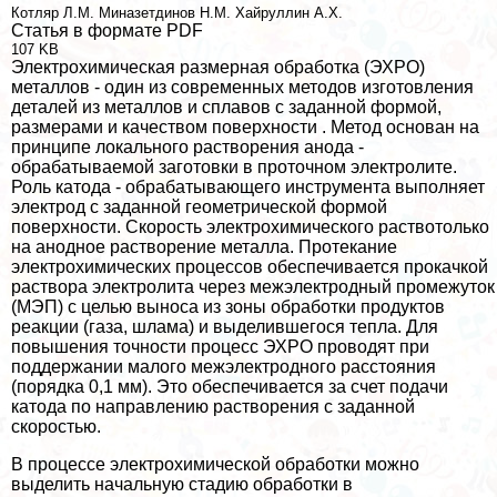
Котляр Л.М.
Миназетдинов Н.М.
Хайруллин А.Х.
Статья в формате PDF
107 KB
Электрохимическая размерная обработка (ЭХРО)
металлов - один из современных методов изготовления
деталей из металлов и сплавов с заданной формой,
размерами и качеством поверхности . Метод основан на
принципе локального растворения анода -
обpaбатываемой заготовки в проточном электролите.
Роль катода - обpaбатывающего инструмента выполняет
электрод с заданной геометрической формой
поверхности. Скорость электрохимического раствотолько
на анодное растворение металла. Протекание
электрохимических процессов обеспечивается прокачкой
раствора электролита через межэлектродный промежуток
(МЭП) с целью выноса из зоны обработки продуктов
реакции (газа, шлама) и выделившегося тепла. Для
повышения точности процесс ЭХРО проводят при
поддержании малого межэлектродного расстояния
(порядка 0,1 мм). Это обеспечивается за счет подачи
катода по направлению растворения с заданной
скоростью.
В процессе электрохимической обработки можно
выделить начальную стадию обработки в