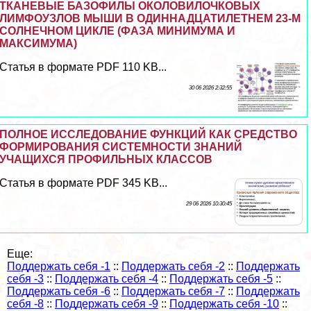
ТКАНЕВЫЕ БАЗОФИЛЫ ОКОЛОВИЛОЧКОВЫХ
ЛИМФОУЗЛОВ МЫШИ В ОДИННАДЦАТИЛЕТНЕМ 23-М
СОЛНЕЧНОМ ЦИКЛЕ (ФАЗА МИНИМУМА И
МАКСИМУМА)
Статья в формате PDF 110 KB...
30 06 2026 2:32:55
ПОЛНОЕ ИССЛЕДОВАНИЕ ФУНКЦИЙ КАК СРЕДСТВО
ФОРМИРОВАНИЯ СИСТЕМНОСТИ ЗНАНИЙ
УЧАЩИХСЯ ПРОФИЛЬНЫХ КЛАССОВ
Статья в формате PDF 345 KB...
29 06 2026 10:30:45
Еще:
Поддержать себя -1
::
Поддержать себя -2
::
Поддержать
себя -3
::
Поддержать себя -4
::
Поддержать себя -5
::
Поддержать себя -6
::
Поддержать себя -7
::
Поддержать
себя -8
::
Поддержать себя -9
::
Поддержать себя -10
::