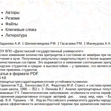
Авторы
Резюме
Файлы
Ключевые слова
Литература
баданова А.И.
1
Шихмагомедова Р.М.
1
Гасасаева Р.М.
1
Махмудова А.А
ОУ ВПО «Дагестанский государственный университет»
учено изменение количества эритроцитов и состояние их мембран при пе
учения в вузе. Полученные результаты свидетельствуют о более выраже
личественным составом. Это выражается в изменении соотношении эритр
родских студентов и средне- и высокостойких – у приезжих, что являет
уппе приезжих студентов.
атья в формате PDF
4 KB
итроцитыстрессадаптациякислотная устойчивостьгемолиз
 Горизонтов П.Д., Белоусова О.И., Федотова М.И. Стресс и система крови.
сшая школа, 1990. – 352 с. 3. Леонова В.Г. Анализ эритроцитарных популя
мажакын У.Ч. Гематологические заболевания, особенности клеток периф
хоронения радиоактивных отходов: автореф. дис. ... канд. мед. наук. – Б
оф. В.И. Торшина. – М.: Изд-во Российского университета дружбы народо
оценка эффективности антиоксидантной терапии при хроническом пиелонефр