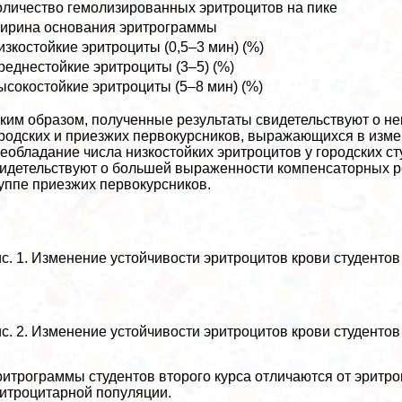
оличество гемолизированных эритроцитов на пике
ирина основания эритрограммы
изкостойкие эритроциты (0,5–3 мин) (%)
реднестойкие эритроциты (3–5) (%)
ысокостойкие эритроциты (5–8 мин) (%)
ким образом, полученные результаты свидетельствуют о не
родских и приезжих первокурсников, выражающихся в изме
еобладание числа низкостойких эритроцитов у городских ст
идетельствуют о большей выраженности компенсаторных ре
уппе приезжих первокурсников.
с. 1. Изменение устойчивости эритроцитов крови студентов
с. 2. Изменение устойчивости эритроцитов крови студентов
итрограммы студентов второго курса отличаются от эритр
итроцитарной популяции.