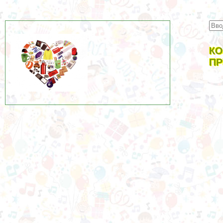
КО
ПР