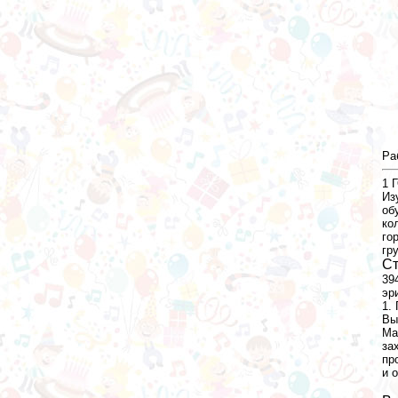
Pa
1
Г
Из
об
ко
го
гр
Ст
39
эр
1.
Вы
Ма
за
пр
и 