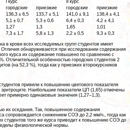
I курс
II курс
городские
приезжие
городские
приезжие
136,3 ± 6,5
133,7 ± 5,1
141,0 ± 9,1
138,4 ± 4,1
5,1 ± 0,7
5,3 ± 0,6
6,4 ± 0,3
4,2 ± 4,1
1,27
1,3
1,65
1,01
7,3 ± 1,7
5,8 ± 1,3
2,2 ± 0,5
9,3 ± 0,3
а в крови всех исследуемых групп студентов имеет
л). Отличия обнаруживаются при исследовании содержания
рвого курса их содержание повышено по сравнению с
1 %. Отличительной особенностью городских студентов 2
ов (на 52,3 %), тогда как у приезжих второкурсников
студентов привели к повышению цветового показателя
 эритроците. Наибольшие показатели ЦП (1,65) отмечены
еет примерно одинаковые значения (1,27–1,3).
ью их оседания. Так, повышенное содержания
са сопровождается снижением СОЭ до 2,2 мм/ч., тогда как
х студентов того же курса приводит к повышению СОЭ до
ределы физиологической нормы.