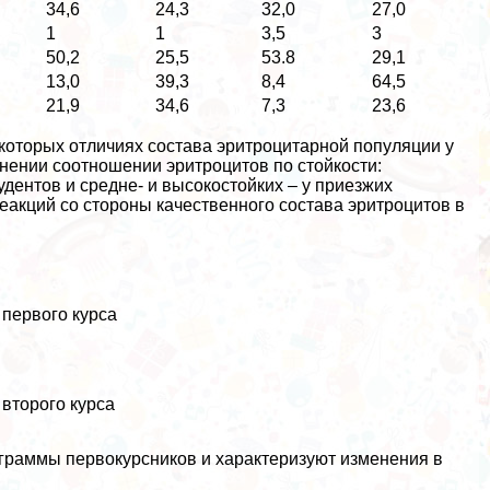
34,6
24,3
32,0
27,0
1
1
3,5
3
50,2
25,5
53.8
29,1
13,0
39,3
8,4
64,5
21,9
34,6
7,3
23,6
которых отличиях состава эритроцитарной популяции у
нении соотношении эритроцитов по стойкости:
удентов и средне- и высокостойких – у приезжих
акций со стороны качественного состава эритроцитов в
 первого курса
 второго курса
ограммы первокурсников и хаpaктеризуют изменения в