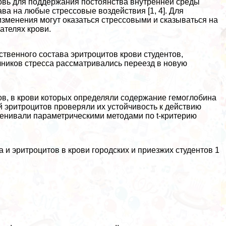
ровь для поддержания постоянства внутренней среды
ва на любые стрессовые воздействия [1, 4]. Для
изменения могут оказаться стрессовыми и сказываться на
ателях крови.
ственного состава эритроцитов крови студентов,
ников стресса рассматривались переезд в новую
сов, в крови которых определяли содержание гемоглобина
й эритроцитов проверяли их устойчивость к действию
оценивали параметрическими методами по t-критерию
 и эритроцитов в крови городских и приезжих студентов 1