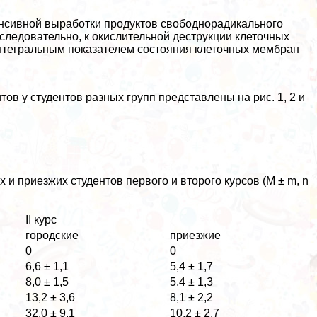
енсивной выработки продуктов свободнорадикального
 следовательно, к окислительной деструкции клеточных
нтегральным показателем состояния клеточных мембран
ов у студентов разных групп представлены на рис. 1, 2 и
 и приезжих студентов первого и второго курсов (M ± m, n
II курс
городские
приезжие
0
0
6,6 ± 1,1
5,4 ± 1,7
8,0 ± 1,5
5,4 ± 1,3
13,2 ± 3,6
8,1 ± 2,2
32,0 ± 9,1
10,2 ± 2,7