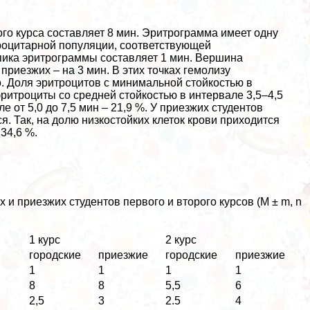
го курса составляет 8 мин. Эритрограмма имеет одну
троцитарной популяции, соответствующей
пика эритрограммы составляет 1 мин. Вершина
приезжих – на 3 мин. В этих точках гемолизу
о. Доля эритроцитов с минимальной стойкостью в
эритроциты со средней стойкостью в интервале 3,5–4,5
 от 5,0 до 7,5 мин – 21,9 %. У приезжих студентов
я. Так, на долю низкостойких клеток крови приходится
34,6 %.
 и приезжих студентов первого и второго курсов (M ± m, n
1 курс
2 курс
городские
приезжие
городские
приезжие
1
1
1
1
8
8
5,5
6
2,5
3
2.5
4