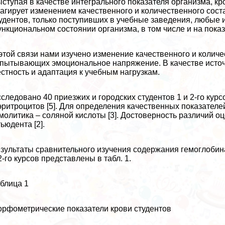
ступая в качестве интегрального показателя организма, к
агирует изменением качественного и количественного соста
удентов, только поступивших в учебные заведения, любые 
нкциональном состоянии организма, в том числе и на показ
этой связи нами изучено изменение качественного и количе
пытывающих эмоциональное напряжение. В качестве источ
стность и адаптация к учебным нагрузкам.
следовано 40 приезжих и городских студентов 1 и 2-го кур
эритроцитов [5]. Для определения качественных показателе
молитика – соляной кислоты [3]. Достоверность различий 
ьюдента [2].
зультаты сравнительного изучения содержания гемоглобина
2-го курсов представлены в табл. 1.
блица 1
рфометрические показатели крови студентов