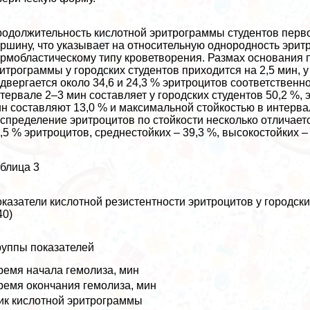
одолжительность кислотной эритрограммы студентов перво
ршину, что указывает на относительную однородность эри
рмобластическому типу кроветворения. Размах основания 
итрограммы у городских студентов приходится на 2,5 мин, у 
двергается около 34,6 и 24,3 % эритроцитов соответственн
тервале 2–3 мин составляет у городских студентов 50,2 %, 
н составляют 13,0 % и максимальной стойкостью в интервале
спределение эритроцитов по стойкости несколько отличаетс
,5 % эритроцитов, среднестойких – 39,3 %, высокостойких – 
блица 3
казатели кислотной резистентности эритроцитов у городских
40)
руппы показателей
ремя начала гемолиза, мин
ремя окончания гемолиза, мин
ик кислотной эритрограммы