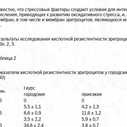
вестно, что стрессовые факторы создают условия для инт
исления, приводящих к развитию оксидативного стресса, и,
мбран, в том числе и мембран эритроцитов, являющихся и
.
зультаты исследования кислотной резистентности эритроцит
бл. 2, 3.
блица 2
казатели кислотной резистентности эритроцитов у городских
40)
I курс
ин.
городские
приезжие
5
0
0
5,5 ± 1,1
4,2 ± 1,3
5
6,6 ± 0,9
11,6 ± 1,2
3,5 ± 2,2
5,9 ± 0,7
5
34,6 ± 2,4
3,8 ± 0,7