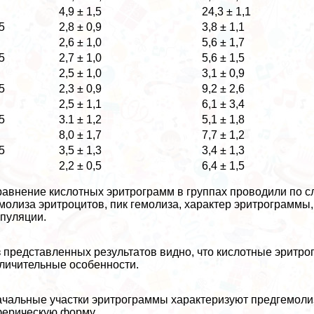
4,9 ± 1,5
24,3 ± 1,1
5
2,8 ± 0,9
3,8 ± 1,1
2,6 ± 1,0
5,6 ± 1,7
5
2,7 ± 1,0
5,6 ± 1,5
2,5 ± 1,0
3,1 ± 0,9
5
2,3 ± 0,9
9,2 ± 2,6
2,5 ± 1,1
6,1 ± 3,4
5
3.1 ± 1,2
5,1 ± 1,8
8,0 ± 1,7
7,7 ± 1,2
5
3,5 ± 1,3
3,4 ± 1,3
2,2 ± 0,5
6,4 ± 1,5
авнение кислотных эритрограмм в группах проводили по 
молиза эритроцитов, пик гемолиза, хаpaктер эритрограмм
пуляции.
 представленных результатов видно, что кислотные эритр
личительные особенности.
чальные участки эритрограммы хаpaктеризуют предгемолиз
ерическую форму.