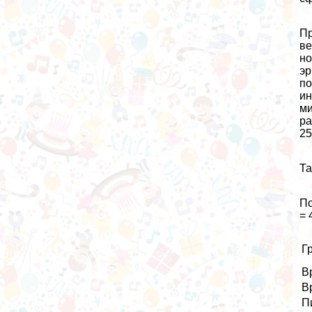
Пр
ве
но
эр
по
ин
ми
ра
25
Та
По
= 
Г
В
В
П