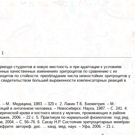
.
1
реезде студентов в новую местность и при адаптации к условиям
нных качественных изменениях эритроцитов по сравнению с их
оцитов по стойкости: преобладание числа низкостойких эритроцитов у
ся свидетельством большей выраженности компенсаторных реакций в
 – М.: Медицина, 1983. – 320 с. 2. Лакин Т.Б. Биометрия. – М.:
ций в онтогенезе человека. – Новосибирск: Наука, 1987. – С. 241. 4.
ерической крови и костного мозга у мужчин, проживающих в районе
ишкек, 2006. – 22 с. 5. Пpaктикум по нормальной физиологии: под ред.
в, 2004. – С. 56–76. 6. Сахау Н.Р. Состояние эритроцитарных мембран
ите: автореф. дис. ... канд. мед. наук. – Уфа, 2006. – 21 с.