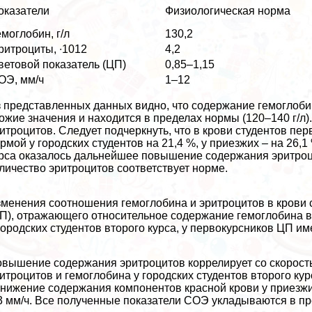
оказатели
Физиологическая норма
емоглобин, г/л
130,2
ритроциты, ∙1012
4,2
ветовой показатель (ЦП)
0,85–1,15
ОЭ, мм/ч
1–12
 представленных данных видно, что содержание гемоглобин
ожие значения и находится в пределах нормы (120–140 г/
итроцитов. Следует подчеркнуть, что в крови студентов пе
рмой у городских студентов на 21,4 %, у приезжих – на 26,
рса оказалось дальнейшее повышение содержания эритроцит
личество эритроцитов соответствует норме.
менения соотношения гемоглобина и эритроцитов в крови 
П), отражающего относительное содержание гемоглобина в
городских студентов второго курса, у первокурсников ЦП им
вышение содержания эритроцитов коррелирует со скорост
итроцитов и гемоглобина у городских студентов второго кур
нижение содержания компонентов красной крови у приезжи
3 мм/ч. Все полученные показатели СОЭ укладываются в п