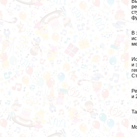
Вы
ре
ст
фу
В 
ис
ме
Ис
и 
ге
Ст
Ре
и 
Та
Мо