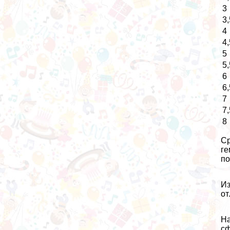
3
3,
4
4,
5
5,
6
6,
7
7,
8
Ср
ге
по
Из
от
На
сф