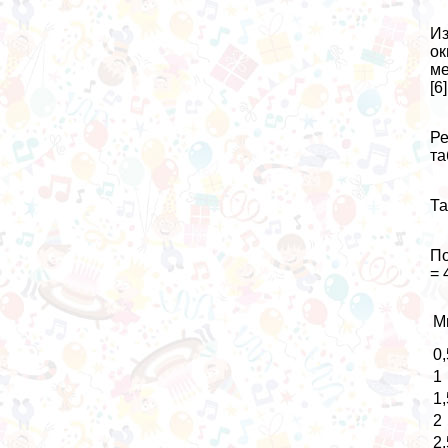
Из
ок
ме
[6]
Ре
та
Та
По
= 
М
0,
1
1,
2
2,