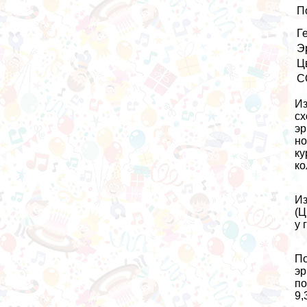
П
Г
Э
Ц
С
Из
сх
эр
но
ку
ко
Из
(Ц
у 
По
эр
по
9,