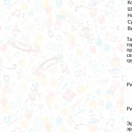
К
Ш
Н
С
В
Та
го
пр
св
гр
Ри
Ри
Эр
эр