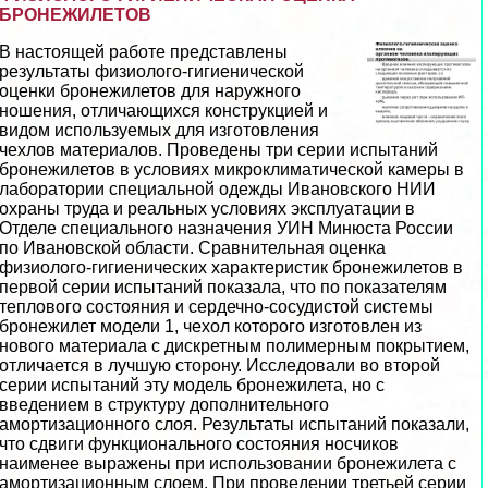
БРОНЕЖИЛЕТОВ
В настоящей работе представлены
результаты физиолого-гигиенической
оценки бронежилетов для наружного
ношения, отличающихся конструкцией и
видом используемых для изготовления
чехлов материалов. Проведены три серии испытаний
бронежилетов в условиях микроклиматической камеры в
лаборатории специальной одежды Ивановского НИИ
охраны труда и реальных условиях эксплуатации в
Отделе специального назначения УИН Минюста России
по Ивановской области. Сравнительная оценка
физиолого-гигиенических хаpaктеристик бронежилетов в
первой серии испытаний показала, что по показателям
теплового состояния и сердечно-сосудистой системы
бронежилет модели 1, чехол которого изготовлен из
нового материала с дискретным полимерным покрытием,
отличается в лучшую сторону. Исследовали во второй
серии испытаний эту модель бронежилета, но с
введением в структуру дополнительного
амортизационного слоя. Результаты испытаний показали,
что сдвиги функционального состояния носчиков
наименее выражены при использовании бронежилета с
амортизационным слоем. При проведении третьей серии