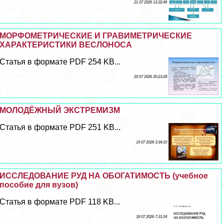
21 07 2026 13:32:49
МОРФОМЕТРИЧЕСКИЕ И ГРАВИМЕТРИЧЕСКИЕ
ХАРАКТЕРИСТИКИ ВЕСЛОНОСА
Статья в формате PDF 254 KB...
20 07 2026 20:23:28
МОЛОДЁЖНЫЙ ЭКСТРЕМИЗМ
Статья в формате PDF 251 KB...
19 07 2026 3:34:10
ИССЛЕДОВАНИЕ РУД НА ОБОГАТИМОСТЬ (учебное
пособие для вузов)
Статья в формате PDF 118 KB...
18 07 2026 7:31:24