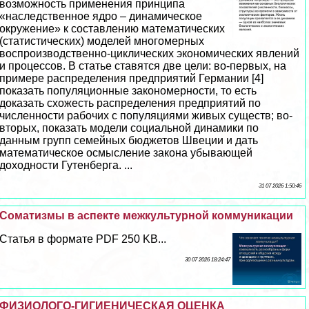
возможность применения принципа
«наследственное ядро – динамическое
окружение» к составлению математических
(статистических) моделей многомерных
воспроизводственно-циклических экономических явлений
и процессов. В статье ставятся две цели: во-первых, на
примере распределения предприятий Германии [4]
показать популяционные закономерности, то есть
доказать схожесть распределения предприятий по
численности рабочих с популяциями живых существ; во-
вторых, показать модели социальной динамики по
данным групп семейных бюджетов Швеции и дать
математическое осмысление закона убывающей
доходности Гутенберга. ...
31 07 2026 1:50:46
Соматизмы в аспекте межкультурной коммуникации
Статья в формате PDF 250 KB...
30 07 2026 18:24:47
ФИЗИОЛОГО-ГИГИЕНИЧЕСКАЯ ОЦЕНКА