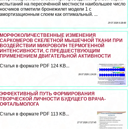
испытаний на пересечённой местности наибольшее число
носчиков отметили бронежилет модели 1 с
амортизационным слоем как оптимальный. ...
29 07 2026 6:38:48
МОРФОКОЛИЧЕСТВЕННЫЕ ИЗМЕНЕНИЯ
САРКОМЕРОВ СКЕЛЕТНОЙ МЫШЕЧНОЙ ТКАНИ ПРИ
ВОЗДЕЙСТВИИ МИКРОВОЛН ТЕРМОГЕННОЙ
ИНТЕНСИВНОСТИ, С ПРЕДШЕСТВУЮЩИМ
ПРИМЕНЕНИЕМ ДВИГАТЕЛЬНОЙ АКТИВНОСТИ
Статья в формате PDF 124 KB...
28 07 2026 1:24:26
ЭФФЕКТИВНЫЙ ПУТЬ ФОРМИРОВАНИЯ
ТВОРЧЕСКОЙ ЛИЧНОСТИ БУДУЩЕГО ВРАЧА-
ОФТАЛЬМОЛОГА
Статья в формате PDF 113 KB...
27 07 2026 17:27:45