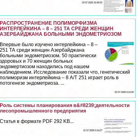
03 07 2026 16:49:53
РАСПРОСТРАНЕНИЕ ПОЛИМОРФИЗМА
ИНТЕРЛЕЙКИНА – 8 – 251 ТА СРЕДИ ЖЕНЩИН
АЗЕРБАЙДЖАНА БОЛЬНЫМИ ЭНДОМЕТРИОЗОМ
Впервые было изучено интерлейкина – 8 –
251 ТА среди женщин Азербайджана
больными эндометриозом. 50 пpaктически
здоровых и 70 женщин больных
эндомертиозом находились под нашем
наблюдением. Исследование показали что, генетический
полиморизм интерлейкина – 8 А/Т 251 играет роль в
потогенезе эндометриоза. ...
02 07 2026 0:10:20
Роль системы планирования в&#8239;деятельности
лесопромышленного предприятия
Статья в формате PDF 292 KB...
01 07 2026 0:14:27