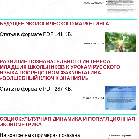
03 08 2026 9:20:27
БУДУЩЕЕ ЭКОЛОГИЧЕСКОГО МАРКЕТИНГА
Статья в формате PDF 141 KB...
02 08 2026 1:37:14
РАЗВИТИЕ ПОЗНАВАТЕЛЬНОГО ИНТЕРЕСА
МЛАДШИХ ШКОЛЬНИКОВ К УРОКАМ РУССКОГО
ЯЗЫКА ПОСРЕДСТВОМ ФАКУЛЬТАТИВА
«ВОЛШЕБНЫЙ КЛЮЧ К ЗНАНИЯМ»
Статья в формате PDF 287 KB...
01 08 2026 16:41:14
СОЦИОКУЛЬТУРНАЯ ДИНАМИКА И ПОПУЛЯЦИОННАЯ
ЭКОНОМЕТРИКА
На конкретных примерах показана