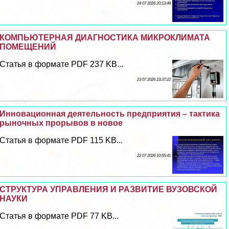
24 07 2026 20:13:46
КОМПЬЮТЕРНАЯ ДИАГНОСТИКА МИКРОКЛИМАТА
ПОМЕЩЕНИЙ
Статья в формате PDF 237 KB...
23 07 2026 23:37:22
Инновационная деятельность предприятия – тактика
рыночных прорывов в новое
Статья в формате PDF 115 KB...
22 07 2026 10:55:41
СТРУКТУРА УПРАВЛЕНИЯ И РАЗВИТИЕ ВУЗОВСКОЙ
НАУКИ
Статья в формате PDF 77 KB...