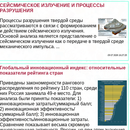
СЕЙСМИЧЕСКОЕ ИЗЛУЧЕНИЕ И ПРОЦЕССЫ
РАЗРУШЕНИЯ
Процессы разрушения твердой среды
рассматриваются в связи с формированием
и действием сейсмического излучения.
Основой анализа является представление о
сейсмическом излучении как о передаче в твердой среде
механического импульса. ...
09 07 2026 16:27:35
Глобальный инновационный индекс: относительные
показатели рейтинга стран
Приведены закономерности рангового
распределения по рейтингу 110 стран, среди
них Россия занимала 49-е место. Для
анализа были приняты показатели: 1)
инновационные затраты/суммарный балл;
2) инновационная эффективность/
суммарный балл); 3) инновационная
эффективность/инновационные затраты.
Сравнение показывает весьма скромную
инновационную активность России, но при этом значения