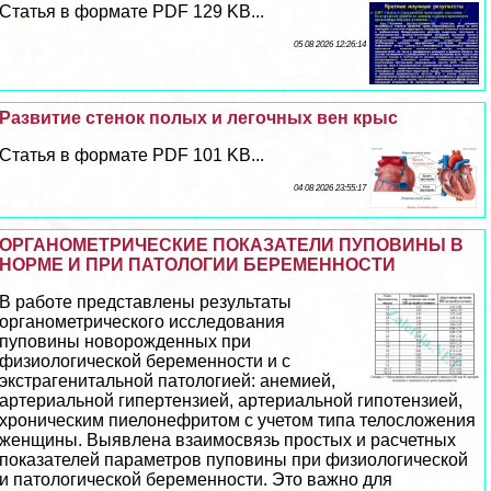
Статья в формате PDF 129 KB...
05 08 2026 12:26:14
Развитие стенок полых и легочных вен крыс
Статья в формате PDF 101 KB...
04 08 2026 23:55:17
ОРГАНОМЕТРИЧЕСКИЕ ПОКАЗАТЕЛИ ПУПОВИНЫ В
НОРМЕ И ПРИ ПАТОЛОГИИ БЕРЕМЕННОСТИ
В работе представлены результаты
органометрического исследования
пуповины новорожденных при
физиологической беременности и с
экстрагeнитaльной патологией: анемией,
артериальной гипертензией, артериальной гипотензией,
хроническим пиелонефритом с учетом типа телосложения
женщины. Выявлена взаимосвязь простых и расчетных
показателей параметров пуповины при физиологической
и патологической беременности. Это важно для