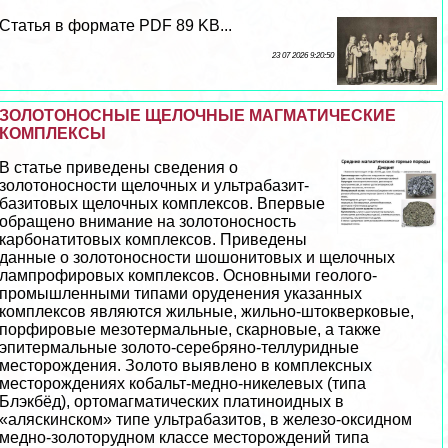
Статья в формате PDF 89 KB...
23 07 2026 9:20:50
ЗОЛОТОНОСНЫЕ ЩЕЛОЧНЫЕ МАГМАТИЧЕСКИЕ
КОМПЛЕКСЫ
В статье приведены сведения о
золотоносности щелочных и ультpaбазит-
базитовых щелочных комплексов. Впервые
обращено внимание на золотоносность
карбонатитовых комплексов. Приведены
данные о золотоносности шошонитовых и щелочных
лампрофировых комплексов. Основными геолого-
промышленными типами оруденения указанных
комплексов являются жильные, жильно-штокверковые,
порфировые мезотермальные, скарновые, а также
эпитермальные золото-серебряно-теллуридные
месторождения. Золото выявлено в комплексных
месторождениях кобальт-медно-никелевых (типа
Блэкбёд), ортомагматических платиноидных в
«аляскинском» типе ультpaбазитов, в железо-оксидном
медно-золоторудном классе месторождений типа