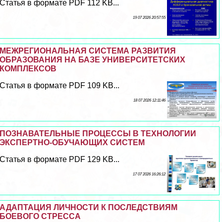
Статья в формате PDF 112 KB...
19 07 2026 20:57:55
МЕЖРЕГИОНАЛЬНАЯ СИСТЕМА РАЗВИТИЯ
ОБРАЗОВАНИЯ НА БАЗЕ УНИВЕРСИТЕТСКИХ
КОМПЛЕКСОВ
Статья в формате PDF 109 KB...
18 07 2026 12:11:46
ПОЗНАВАТЕЛЬНЫЕ ПРОЦЕССЫ В ТЕХНОЛОГИИ
ЭКСПЕРТНО-ОБУЧАЮЩИХ СИСТЕМ
Статья в формате PDF 129 KB...
17 07 2026 16:26:12
АДАПТАЦИЯ ЛИЧНОСТИ К ПОСЛЕДСТВИЯМ
БОЕВОГО СТРЕССА