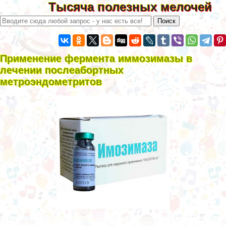
Тысяча полезных мелочей
Применение фермента иммозимазы в
лечении послеaбopтных
метроэндометритов