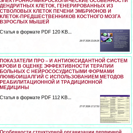
ЭЛЕКТРОННО-МИКРОСКОПИЧЕСКИЕ ОСОБЕННОСТИ
ДЕНДРИТНЫХ КЛЕТОК, ГЕНЕРИРОВАННЫХ ИЗ
СТВОЛОВЫХ КЛЕТОК ПЕЧЕНИ ЭМБРИОНОВ И
КЛЕТОК-ПРЕДШЕСТВЕННИКОВ КОСТНОГО МОЗГА
ВЗРОСЛЫХ МЫШЕЙ
Статья в формате PDF 120 KB...
28 07 2026 23:26:26
ПОКАЗАТЕЛИ ПРО – И АНТИОКСИДАНТНОЙ СИСТЕМ
КРОВИ В ОЦЕНКЕ ЭФФЕКТИВНОСТИ ТЕРАПИИ
БОЛЬНЫХ С НЕЙРОСОСУДИСТЫМИ ФОРМАМИ
ЛЮМБОИШАЛГИЙ С ИСПОЛЬЗОВАНИЕМ МЕТОДОВ
РЕАБИЛИТАЦИОННОЙ И ТРАДИЦИОННОЙ
МЕДИЦИНЫ
Статья в формате PDF 112 KB...
27 07 2026 17:17:53
Особенности структурной организации первичной