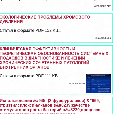
06 07 2026 10:25:39
ЭКОЛОГИЧЕСКИЕ ПРОБЛЕМЫ ХРОМОВОГО
ДУБЛЕНИЯ
Статья в формате PDF 132 KB...
05 07 2026 5:53:41
КЛИНИЧЕСКАЯ ЭФФЕКТИВНОСТЬ И
ТЕОРЕТИЧЕСКАЯ ОБОСНОВАННОСТЬ СИСТЕМНЫХ
ПОДХОДОВ В ДИАГНОСТИКЕ И ЛЕЧЕНИИ
ХРОНИЧЕСКИХ СОЧЕТАННЫХ ПАТОЛОГИЙ
ВНУТРЕННИХ ОРГАНОВ
Статья в формате PDF 111 KB...
04 07 2026 8:43:18
Использование &#945;-(2-фурфурилокси)-&#969;-
(триэтилсилокси)алканов в&#8239;качестве
стимуляторов роста бактерий в&#8239;процессе