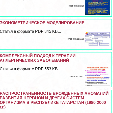
08 08 2026 0:39:26
ЭКОНОМЕТРИЧЕСКОЕ МОДЕЛИРОВАНИЕ
Статья в формате PDF 345 KB...
07 08 2026 22:56:15
КОМПЛЕКСНЫЙ ПОДХОД К ТЕРАПИИ
АЛЛЕРГИЧЕСКИХ ЗАБОЛЕВАНИЙ
Статья в формате PDF 553 KB...
06 08 2026 2:12:11
РАСПРОСТРАНЕННОСТЬ ВРОЖДЕННЫХ АНОМАЛИЙ
РАЗВИТИЯ НЕРВНОЙ И ДРУГИХ СИСТЕМ
ОРГАНИЗМА В РЕСПУБЛИКЕ ТАТАРСТАН (1980-2000
г.г.)