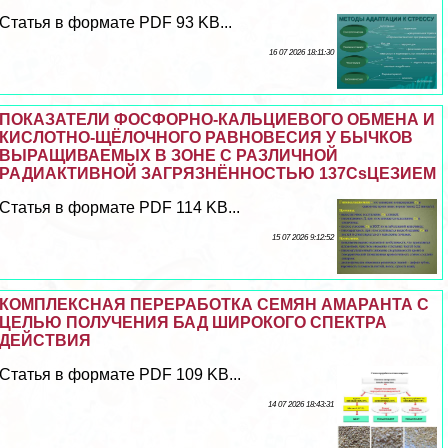
Статья в формате PDF 93 KB...
16 07 2026 18:11:30
ПОКАЗАТЕЛИ ФОСФОРНО-КАЛЬЦИЕВОГО ОБМЕНА И
КИСЛОТНО-ЩЁЛОЧНОГО РАВНОВЕСИЯ У БЫЧКОВ
ВЫРАЩИВАЕМЫХ В ЗОНЕ С РАЗЛИЧНОЙ
РАДИАКТИВНОЙ ЗАГРЯЗНЁННОСТЬЮ 137CsЦЕЗИЕМ
Статья в формате PDF 114 KB...
15 07 2026 9:12:52
КОМПЛЕКСНАЯ ПЕРЕРАБОТКА СЕМЯН АМАРАНТА С
ЦЕЛЬЮ ПОЛУЧЕНИЯ БАД ШИРОКОГО СПЕКТРА
ДЕЙСТВИЯ
Статья в формате PDF 109 KB...
14 07 2026 18:43:31