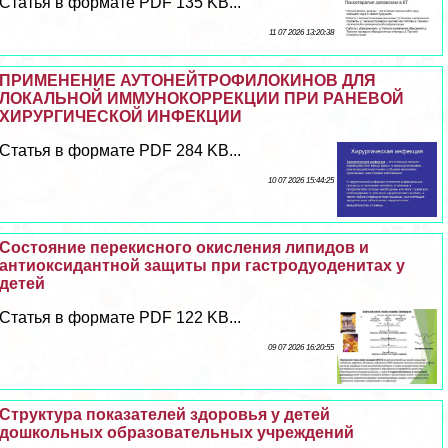
Статья в формате PDF 135 KB...
11 07 2026 13:20:38
ПРИМЕНЕНИЕ АУТОНЕЙТРОФИЛОКИНОВ ДЛЯ
ЛОКАЛЬНОЙ ИММУНОКОРРЕКЦИИ ПРИ РАНЕВОЙ
ХИРУРГИЧЕСКОЙ ИНФЕКЦИИ
Статья в формате PDF 284 KB...
10 07 2026 15:44:25
Состояние перекисного окисления липидов и
антиоксидантной защиты при гастродуоденитах у
детей
Статья в формате PDF 122 KB...
09 07 2026 16:20:55
Структура показателей здоровья у детей
дошкольных образовательных учреждений