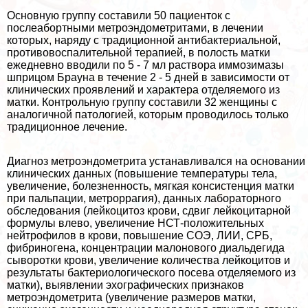
Основную группу составили 50 пациенток с
послеaбopтными метроэндометритами, в лечении
которых, наряду с традиционной антибактериальной,
противовоспалительной терапией, в полость матки
ежедневно вводили по 5 - 7 мл раствора иммозимазы
шприцом Брауна в течение 2 - 5 дней в зависимости от
клинических проявлений и хаpaктера отделяемого из
матки. Контрольную группу составили 32 женщины с
аналогичной патологией, которым проводилось только
традиционное лечение.
Диагноз метроэндометрита устанавливался на основании
клинических данных (повышение температуры тела,
увеличение, болезненность, мягкая консистенция матки
при пальпации, метроррагия), данных лабораторного
обследования (лейкоцитоз крови, сдвиг лейкоцитарной
формулы влево, увеличение НСТ-положительных
нейтрофилов в крови, повышение СОЭ, ЛИИ, СРБ,
фибриногена, концентрации малонового диальдегида
сыворотки крови, увеличение количества лейкоцитов и
результаты бактериологического посева отделяемого из
матки), выявлении эхографических признаков
метроэндометрита (увеличение размеров матки,