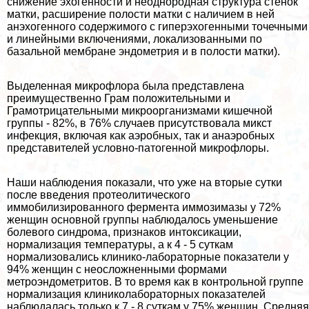
снижение эхогенности и неоднородная структура стенок
матки, расширение полости матки с наличием в ней
анэхогенного содержимого с гиперэхогенными точечными
и линейными включениями, локализованными по
базальной мембране эндометрия и в полости матки).
Выделенная микрофлора была представлена
преимущественно Грам положительными и
Грамотрицательными микроорганизмами кишечной
группы - 82%, в 76% случаев присутствовала микст
инфекция, включая как аэробных, так и анаэробных
представителей условно-патогенной микрофлоры.
Наши наблюдения показали, что уже на вторые сутки
после введения протеолитического
иммобилизированного фермента иммозимазы у 72%
женщин основной группы наблюдалось уменьшение
болевого синдрома, признаков интоксикации,
нормализация температуры, а к 4 - 5 суткам
нормализовались клинико-лабораторные показатели у
94% женщин с неосложненными формами
метроэндометритов. В то время как в контрольной группе
нормализация клиниколабораторных показателей
наблюдалась только к 7 - 8 суткам у 75% женщин. Средняя