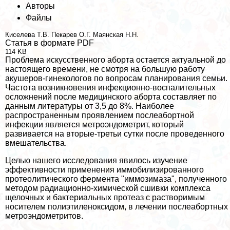
Авторы
Файлы
Киселева Т.В.
Пекарев О.Г.
Маянская Н.Н.
Статья в формате PDF
114 KB
Проблема искусственного aбopта остается актуальной до
настоящего времени, не смотря на большую работу
акушеров-гинекологов по вопросам планирования семьи.
Частота возникновения инфекционно-воспалительных
осложнений после медицинского aбopта составляет по
данным литературы от 3,5 до 8%. Наиболее
распространенным проявлением послеaбopтной
инфекции является метроэндометрит, который
развивается на вторые-третьи сутки после проведенного
вмешательства.
Целью нашего исследования явилось изучение
эффективности применения иммобилизированного
протеолитического фермента "иммозимаза", полученного
методом радиационно-химической сшивки комплекса
щелочных и бактериальных протеаз с растворимым
носителем полиэтиленоксидом, в лечении послеaбopтных
метроэндометритов.