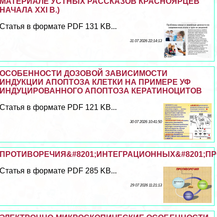
МАТЕРИАЛЕ УСТНЫХ РАССКАЗОВ КРАСНОЯРЦЕВ
НАЧАЛА XXI В.)
Статья в формате PDF 131 KB...
31 07 2026 22:14:13
ОСОБЕННОСТИ ДОЗОВОЙ ЗАВИСИМОСТИ
ИНДУКЦИИ АПОПТОЗА КЛЕТКИ НА ПРИМЕРЕ УФ
ИНДУЦИРОВАННОГО АПОПТОЗА КЕРАТИНОЦИТОВ
Статья в формате PDF 121 KB...
30 07 2026 10:41:50
ПРОТИВОРЕЧИЯ&#8201;ИНТЕГРАЦИОННЫХ&#8201;ПР
Статья в формате PDF 285 KB...
29 07 2026 11:21:13