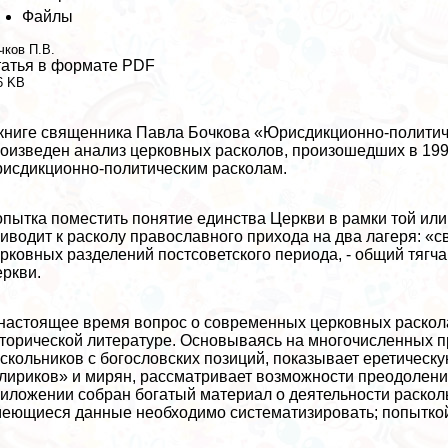
Файлы
чков П.В.
атья в формате PDF
6 KB
книге священника Павла Бочкова «Юрисдикционно-политич
оизведен анализ церковных расколов, произошедших в 199
исдикционно-политическим расколам.
пытка поместить понятие единства Церкви в рамки той ил
иводит к расколу православного прихода на два лагеря: «с
рковных разделений постсоветского периода, - общий тягч
ркви.
настоящее время вопрос о современных церковных раскола
торической литературе. Основываясь на многочисленных пр
скольников с богословских позиций, показывает еретическ
лириков» и мирян, рассматривает возможности преодолени
иложении собран богатый материал о деятельности раскол
еющиеся данные необходимо систематизировать; попыткой