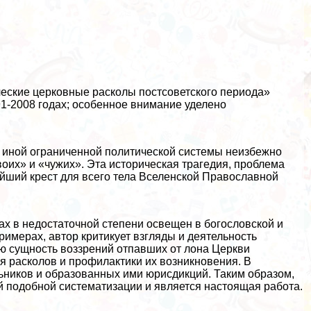
еские церковные расколы постсоветского периода»
1-2008 годах; особенное внимание уделено
и иной ограниченной политической системы неизбежно
воих» и «чужих». Эта историческая трагедия, проблема
айший крест для всего тела Вселенской Православной
х в недостаточной степени освещен в богословской и
имерах, автор критикует взгляды и деятельность
ую сущность воззрений отпавших от лона Церкви
я расколов и профилактики их возникновения. В
ьников и образованных ими юрисдикций. Таким образом,
 подобной систематизации и является настоящая работа.