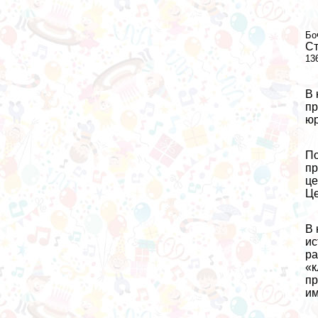
Бо
Ст
13
В 
пр
юр
По
пр
це
Це
В 
ис
ра
«к
пр
им