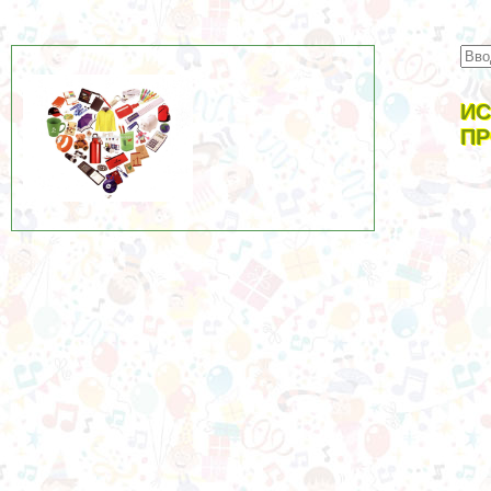
ИС
ПР