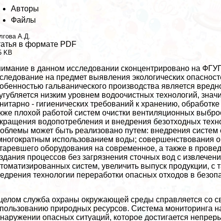
Авторы
Файлы
лгова А.Д.
атья в формате PDF
5 KB
имание в данном исследовании сконцентрировано на ФГУ
следование на предмет выявления экологических опасност
обенностью гальванического производства является вредно
угубляется низким уровнем водоочистных технологий, зна
нитарно - гигиенических требований к хранению, обработке
кже плохой работой систем очистки вентиляционных выброс
кращения водопотрeбления и внедрения безотходных техн
облемы может быть реализовано путем: внедрения систем
многократным использованием воды; совершенствования ор
таревшего оборудования на современное, а также в прове
здания процессов без загрязнения сточных вод с извлечен
томатизированных систем, увеличить выпуск продукции, с т
едрения технологии переработки опасных отходов в безоп
целом служба охраны окружающей среды справляется со с
пользованию природных ресурсов. Система мониторинга н
наружении опасных ситуаций, которое достигается непре