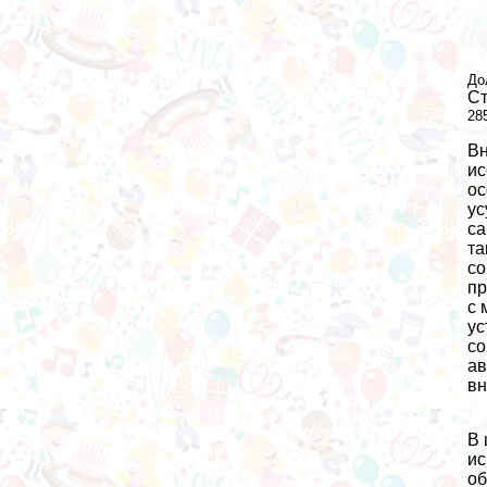
До
Ст
28
Вн
ис
ос
ус
са
та
со
пр
с 
ус
со
ав
вн
В 
ис
об