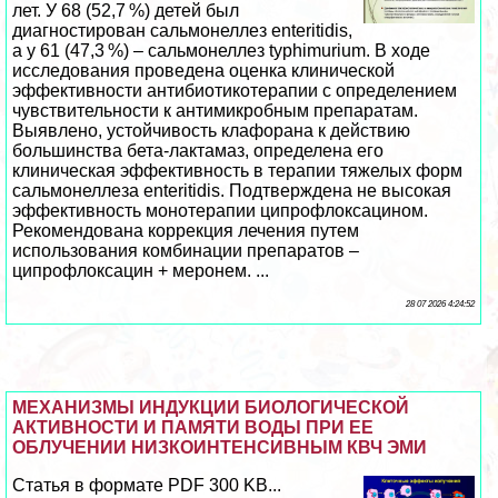
лет. У 68 (52,7 %) детей был
диагностирован сальмонеллез еnteritidis,
а у 61 (47,3 %) – сальмонеллез typhimurium. В ходе
исследования проведена оценка клинической
эффективности антибиотикотерапии с определением
чувствительности к антимикробным препаратам.
Выявлено, устойчивость клафорана к действию
большинства бета-лактамаз, определена его
клиническая эффективность в терапии тяжелых форм
сальмонеллеза еnteritidis. Подтверждена не высокая
эффективность монотерапии ципрофлоксацином.
Рекомендована коррекция лечения путем
использования комбинации препаратов –
ципрофлоксацин + меронем. ...
28 07 2026 4:24:52
МЕХАНИЗМЫ ИНДУКЦИИ БИОЛОГИЧЕСКОЙ
АКТИВНОСТИ И ПАМЯТИ ВОДЫ ПРИ ЕЕ
ОБЛУЧЕНИИ НИЗКОИНТЕНСИВНЫМ КВЧ ЭМИ
Статья в формате PDF 300 KB...