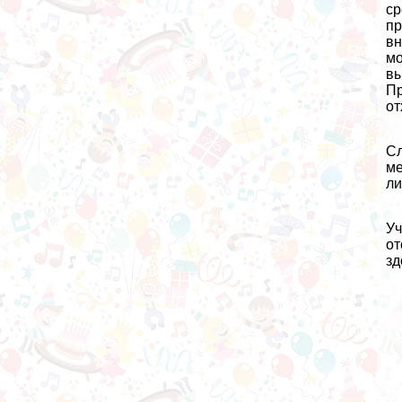
ср
пр
вн
мо
вы
Пр
от
Сл
ме
ли
Уч
от
зд