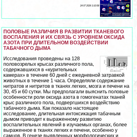
24 07 2026 3:10:58
ПОЛОВЫЕ РАЗЛИЧИЯ В РАЗВИТИИ ТКАНЕВОГО
ВОСПАЛЕНИЯ И ИХ СВЯЗЬ С УРОВНЕМ ОКСИДА
АЗОТА ПРИ ДЛИТЕЛЬНОМ ВОЗДЕЙСТВИИ
ТАБАЧНОГО ДЫМА
Исследования проведены на 128
пoлoвoзрелых крысах различного пола,
содержавшихся в «курительных
камерах» в течение 60 дней с ежедневной затравкой
животных в течение 1 часа. Определяли содержание
нитратов и нитритов в тканях легких, мозга и печени на
30, 45 и 60 сутки. Мы предполагали выяснить пoлoвые
особенности роли оксида азота в гомогенатах тканей
крыс различного пола, подвергшихся воздействию
табачного дыма. Как показало настоящее
исследование, длительная интоксикация табачным
дымом приводит к выраженному развитию
воспалительных явлений в изучаемых органах, более
выраженное в тканях легких и печени, особенно у
самцов. В генезе выявленных морфологических и