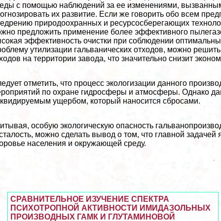
еды с помощью наблюдений за ее изменениями, вызванным
огнозировать их развитие. Если же говорить обо всем пре
едрению природоохранных и ресурсосберегающих технологи
жно предложить применение более эффективного пылегазо
сокая эффективность очистки при соблюдении оптимальных
облему утилизации гальванических отходов, можно решить
ходов на территории завода, что значительно снизит эконо
едует отметить, что процесс экологизации данного произво
роприятий по охране гидросферы и атмосферы. Однако д
квидируемым ущербом, который наносится сбросами.
итывая, особую экологическую опасность гальванопроизвод
сталость, можно сделать вывод о том, что главной задачей
оровье населения и окружающей среду.
СРАВНИТЕЛЬНОЕ ИЗУЧЕНИЕ СПЕКТРА
ПСИХОТРОПНОЙ АКТИВНОСТИ ИМИДАЗОЛЬНЫХ
ПРОИЗВОДНЫХ ГАМК И ГЛУТАМИНОВОЙ