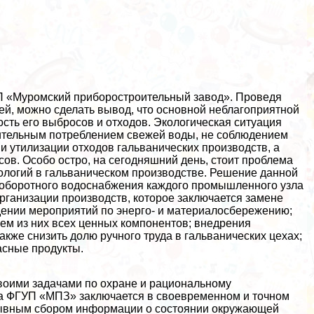
П «Муромский приборостроительный завод». Проведя
ей, можно сделать вывод, что основной нeблагоприятной
сть его выбросов и отходов. Экологическая ситуация
чительным потрeблением свежей воды, не соблюдением
 и утилизации отходов гальванических производств, а
ов. Особо остро, на сегодняшний день, стоит проблема
ологий в гальваническом производстве. Решение данной
 оборотного водоснабжения каждого промышленного узла
ганизации производств, которое заключается замене
дении мероприятий по энерго- и материалосбережению;
ием из них всех ценных компонентов; внедрения
акже снизить долю ручного труда в гальванических цехах;
асные продукты.
воими задачами по охране и рациональному
а ФГУП «МПЗ» заключается в своевременном и точном
рывным сбором информации о состоянии окружающей