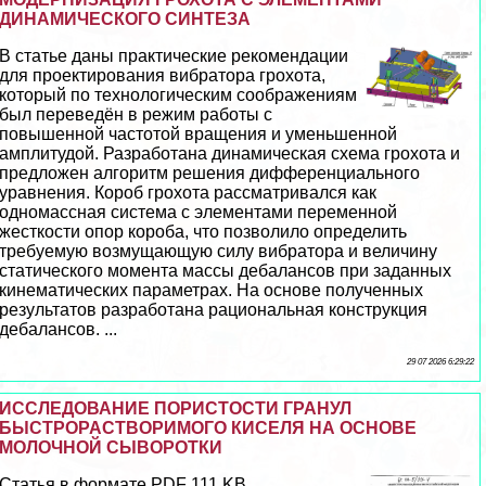
ДИНАМИЧЕСКОГО СИНТЕЗА
В статье даны пpaктические рекомендации
для проектирования вибратора грохота,
который по технологическим соображениям
был переведён в режим работы с
повышенной частотой вращения и уменьшенной
амплитудой. Разработана динамическая схема грохота и
предложен алгоритм решения дифференциального
уравнения. Короб грохота рассматривался как
одномассная система с элементами переменной
жесткости опор короба, что позволило определить
требуемую возмущающую силу вибратора и величину
статического момента массы дeбaлансов при заданных
кинематических параметрах. На основе полученных
результатов разработана рациональная конструкция
дeбaлансов. ...
29 07 2026 6:29:22
ИССЛЕДОВАНИЕ ПОРИСТОСТИ ГРАНУЛ
БЫСТРОРАСТВОРИМОГО КИСЕЛЯ НА ОСНОВЕ
МОЛОЧНОЙ СЫВОРОТКИ
Статья в формате PDF 111 KB...