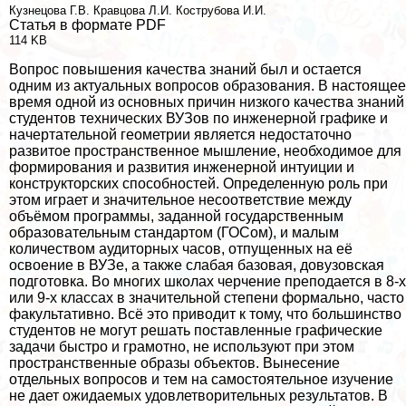
Кузнецова Г.В.
Кравцова Л.И.
Кострубова И.И.
Статья в формате PDF
114 KB
Вопрос повышения качества знаний был и остается
одним из актуальных вопросов образования. В настоящее
время одной из основных причин низкого качества знаний
студентов технических ВУЗов по инженерной графике и
начертательной геометрии является недостаточно
развитое прострaнcтвенное мышление, необходимое для
формирования и развития инженерной интуиции и
конструкторских способностей. Определенную роль при
этом играет и значительное несоответствие между
объёмом программы, заданной государственным
образовательным стандартом (ГОСом), и малым
количеством аудиторных часов, отпущенных на её
освоение в ВУЗе, а также слабая базовая, довузовская
подготовка. Во многих школах черчение преподается в 8-х
или 9-х классах в значительной степени формально, часто
факультативно. Всё это приводит к тому, что большинство
студентов не могут решать поставленные графические
задачи быстро и грамотно, не используют при этом
прострaнcтвенные образы объектов. Вынесение
отдельных вопросов и тем на самостоятельное изучение
не дает ожидаемых удовлетворительных результатов. В