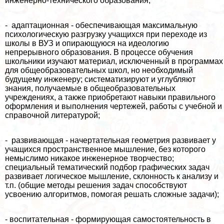
инженерно-технического образования;
- адаптационная - обеспечивающая максимальную
психологическую разгрузку учащихся при переходе из
школы в ВУЗ и опирающуюся на идеологию
непрерывного образования. В процессе обучения
школьники изучают материал, исключенный в программах
для общеобразовательных школ, но необходимый
будущему инженеру; систематизируют и углубляют
знания, получаемые в общеобразовательных
учреждениях, а также приобретают навыки правильного
оформления и выполнения чертежей, работы с учебной и
справочной литературой;
- развивающая - начертательная геометрия развивает у
учащихся прострaнcтвенное мышление, без которого
немыслимо никакое инженерное творчество;
специальный тематический подбор графических задач
развивает логическое мышление, склонность к анализу и
т.п. (общие методы решения задач способствуют
усвоению алгоритмов, помогая решать сложные задачи);
- воспитательная - формирующая самостоятельность в