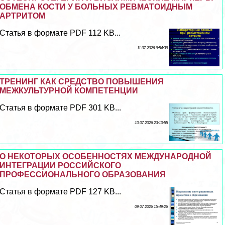
ОБМЕНА КОСТИ У БОЛЬНЫХ РЕВМАТОИДНЫМ
АРТРИТОМ
Статья в формате PDF 112 KB...
11 07 2026 9:54:39
ТРЕНИНГ КАК СРЕДСТВО ПОВЫШЕНИЯ
МЕЖКУЛЬТУРНОЙ КОМПЕТЕНЦИИ
Статья в формате PDF 301 KB...
10 07 2026 23:10:55
О НЕКОТОРЫХ ОСОБЕННОСТЯХ МЕЖДУНАРОДНОЙ
ИНТЕГРАЦИИ РОССИЙСКОГО
ПРОФЕССИОНАЛЬНОГО ОБРАЗОВАНИЯ
Статья в формате PDF 127 KB...
09 07 2026 15:49:26