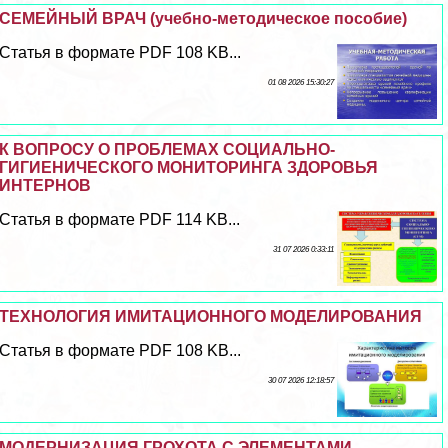
СЕМЕЙНЫЙ ВРАЧ (учебно-методическое пособие)
Статья в формате PDF 108 KB...
01 08 2026 15:30:27
К ВОПРОСУ О ПРОБЛЕМАХ СОЦИАЛЬНО-
ГИГИЕНИЧЕСКОГО МОНИТОРИНГА ЗДОРОВЬЯ
ИНТЕРНОВ
Статья в формате PDF 114 KB...
31 07 2026 0:33:11
ТЕХНОЛОГИЯ ИМИТАЦИОННОГО МОДЕЛИРОВАНИЯ
Статья в формате PDF 108 KB...
30 07 2026 12:18:57
МОДЕРНИЗАЦИЯ ГРОХОТА С ЭЛЕМЕНТАМИ