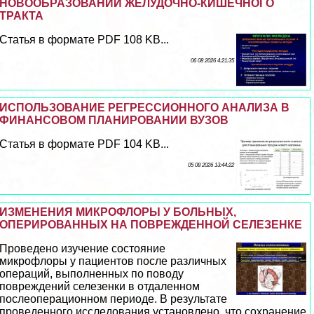
НОВООБРАЗОВАНИЙ ЖЕЛУДОЧНО-КИШЕЧНОГО
ТРАКТА
Статья в формате PDF 108 KB...
06 08 2026 4:21:35
ИСПОЛЬЗОВАНИЕ РЕГРЕССИОННОГО АНАЛИЗА В
ФИНАНСОВОМ ПЛАНИРОВАНИИ ВУЗОВ
Статья в формате PDF 104 KB...
05 08 2026 13:44:22
ИЗМЕНЕНИЯ МИКРОФЛОРЫ У БОЛЬНЫХ,
ОПЕРИРОВАННЫХ НА ПОВРЕЖДЕННОЙ СЕЛЕЗЕНКЕ
Проведено изучение состояние
микрофлоры у пациентов после различных
операций, выполненных по поводу
повреждений селезенки в отдаленном
послеоперационном периоде. В результате
проведенного исследования установлено, что сохранение