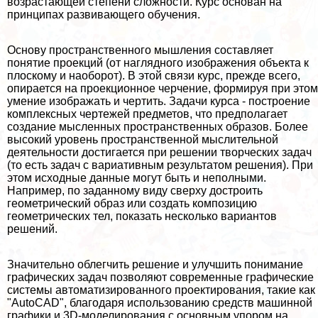
возрастающей степени сложности. Курс основан на
принципах развивающего обучения.
Основу прострaнcтвенного мышления составляет
понятие проекций (от наглядного изображения объекта к
плоскому и наоборот). В этой связи курс, прежде всего,
опирается на проекционное черчение, формируя при этом
умение изображать и чертить. Задачи курса - построение
комплексных чертежей предметов, что предполагает
создание мысленных прострaнcтвенных образов. Более
высокий уровень прострaнcтвенной мыслительной
деятельности достигается при решении творческих задач
(то есть задач с вариативным результатом решения). При
этом исходные данные могут быть и неполными.
Например, по заданному виду сверху достроить
геометрический образ или создать композицию
геометрических тел, показать несколько вариантов
решений.
Значительно облегчить решение и улучшить понимание
графических задач позволяют современные графические
системы автоматизированного проектирования, такие как
"AutoCAD", благодаря использованию средств машинной
графики и 3D-моделирования с основным упором на