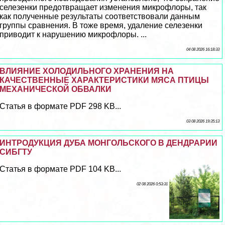
селезенки предотвращает изменения микрофлоры, так
как полученные результаты соответствовали данным
группы сравнения. В тоже время, удаление селезенки
приводит к нарушению микрофлоры. ...
04 08 2026 16:18:33
ВЛИЯНИЕ ХОЛОДИЛЬНОГО ХРАНЕНИЯ НА
КАЧЕСТВЕННЫЕ ХАРАКТЕРИСТИКИ МЯСА ПТИЦЫ
МЕХАНИЧЕСКОЙ ОБВАЛКИ
Статья в формате PDF 298 KB...
03 08 2026 19:35:13
ИНТРОДУКЦИЯ ДУБА МОНГОЛЬСКОГО В ДЕНДРАРИИ
СИБГТУ
Статья в формате PDF 104 KB...
02 08 2026 0:53:31