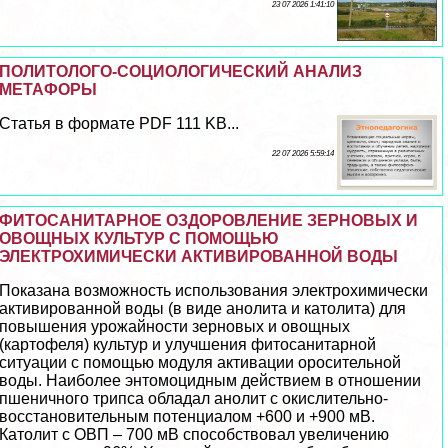
23 07 2026 1:41:10
ПОЛИТОЛОГО-СОЦИОЛОГИЧЕСКИЙ АНАЛИЗ
МЕТАФОРЫ
Статья в формате PDF 111 KB...
22 07 2026 5:59:14
ФИТОСАНИТАРНОЕ ОЗДОРОВЛЕНИЕ ЗЕРНОВЫХ И
ОВОЩНЫХ КУЛЬТУР С ПОМОЩЬЮ
ЭЛЕКТРОХИМИЧЕСКИ АКТИВИРОВАННОЙ ВОДЫ
Показана возможность использования электрохимически
активированной воды (в виде анолита и католита) для
повышения урожайности зерновых и овощных
(картофеля) культур и улучшения фитосанитарной
ситуации с помощью модуля активации оросительной
воды. Наиболее энтомоцидным действием в отношении
пшеничного трипса обладал анолит с окислительно-
восстановительным потенциалом +600 и +900 мВ.
Католит с ОВП – 700 мВ способствовал увеличению