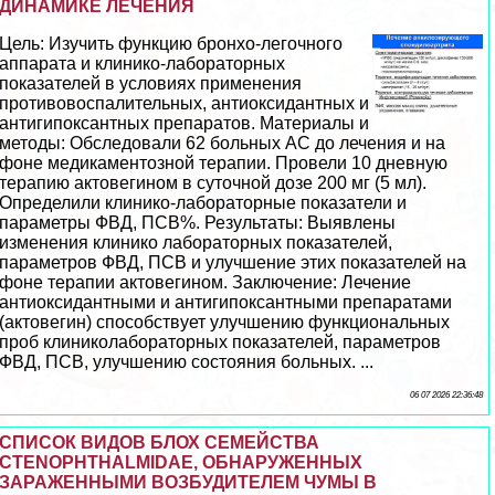
ДИНАМИКЕ ЛЕЧЕНИЯ
Цель: Изучить функцию бронхо-легочного
аппарата и клинико-лабораторных
показателей в условиях применения
противовоспалительных, антиоксидантных и
антигипоксантных препаратов. Материалы и
методы: Обследовали 62 больных АС до лечения и на
фоне медикаментозной терапии. Провели 10 дневную
терапию актовегином в суточной дозе 200 мг (5 мл).
Определили клинико-лабораторные показатели и
параметры ФВД, ПСВ%. Результаты: Выявлены
изменения клинико лабораторных показателей,
параметров ФВД, ПСВ и улучшение этих показателей на
фоне терапии актовегином. Заключение: Лечение
антиоксидантными и антигипоксантными препаратами
(актовегин) способствует улучшению функциональных
проб клиниколабораторных показателей, параметров
ФВД, ПСВ, улучшению состояния больных. ...
06 07 2026 22:36:48
СПИСОК ВИДОВ БЛОХ СЕМЕЙСТВА
CTENOPHTHALMIDAE, ОБНАРУЖЕННЫХ
ЗАРАЖЕННЫМИ ВОЗБУДИТЕЛЕМ ЧУМЫ В