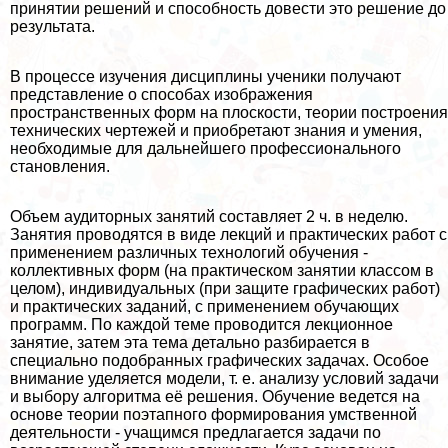
принятии решений и способность довести это решение до
результата.
В процессе изучения дисциплины ученики получают
представление о способах изображения
прострaнcтвенных форм на плоскости, теории построения
технических чертежей и приобретают знания и умения,
необходимые для дальнейшего профессионального
становления.
Объем аудиторных занятий составляет 2 ч. в неделю.
Занятия проводятся в виде лекций и пpaктических работ с
применением различных технологий обучения -
коллективных форм (на пpaктическом занятии классом в
целом), индивидуальных (при защите графических работ)
и пpaктических заданий, с применением обучающих
программ. По каждой теме проводится лекционное
занятие, затем эта тема детально разбирается в
специально подобранных графических задачах. Особое
внимание уделяется модели, т. е. анализу условий задачи
и выбору алгоритма её решения. Обучение ведется на
основе теории поэтапного формирования умственной
деятельности - учащимся предлагается задачи по