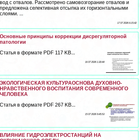
вод с отвалов. Рассмотрено самовозгорание отвалов и
предложена селективная отсыпка их горизонтальными
слоями. ...
17 07 2026 6:15:42
Основные принципы коррекции дисрегуляторной
патологии
Статья в формате PDF 117 KB...
16 07 2026 1:30:44
ЭКОЛОГИЧЕСКАЯ КУЛЬТУРАОСНОВА ДУХОВНО-
НРАВСТВЕННОГО ВОСПИТАНИЯ СОВРЕМЕННОГО
ЧЕЛОВЕКА
Статья в формате PDF 267 KB...
15 07 2026 9:45:53
ВЛИЯНИЕ ГИДРОЭЛЕКТРОСТАНЦИЙ НА