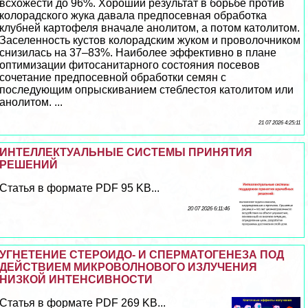
всхожести до 96%. Хороший результат в борьбе против
колорадского жука давала предпосевная обработка
клубней картофеля вначале анолитом, а потом католитом.
Заселенность кустов колорадским жуком и проволочником
снизилась на 37–83%. Наиболее эффективно в плане
оптимизации фитосанитарного состояния посевов
сочетание предпосевной обработки семян с
последующим опрыскиванием стeблестоя католитом или
анолитом. ...
21 07 2026 4:25:11
ИНТЕЛЛЕКТУАЛЬНЫЕ СИСТЕМЫ ПРИНЯТИЯ
РЕШЕНИЙ
Статья в формате PDF 95 KB...
20 07 2026 6:11:46
УГНЕТЕНИЕ СТЕРОИДО- И СПЕРМАТОГЕНЕЗА ПОД
ДЕЙСТВИЕМ МИКРОВОЛНОВОГО ИЗЛУЧЕНИЯ
НИЗКОЙ ИНТЕНСИВНОСТИ
Статья в формате PDF 269 KB...