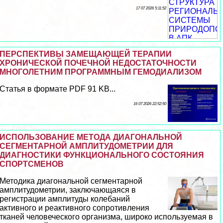
17 07 2026 5:11:52
ПЕРСПЕКТИВЫ ЗАМЕЩАЮЩЕЙ ТЕРАПИИ
ХРОНИЧЕСКОЙ ПОЧЕЧНОЙ НЕДОСТАТОЧНОСТИ
МНОГОЛЕТНИМ ПРОГРАММНЫМ ГЕМОДИАЛИЗОМ
Статья в формате PDF 91 KB...
16 07 2026 22:52:50
ИСПОЛЬЗОВАНИЕ МЕТОДА ДИАГОНАЛЬНОЙ
СЕГМЕНТАРНОЙ АМПЛИТУДОМЕТРИИ ДЛЯ
ДИАГНОСТИКИ ФУНКЦИОНАЛЬНОГО СОСТОЯНИЯ
СПОРТСМЕНОВ
Методика диагональной сегментарной
амплитудометрии, заключающаяся в
регистрации амплитуды колебаний
активного и реактивного сопротивления
тканей человеческого организма, широко используемая в