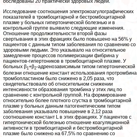
обследованы 20 пpaктически здоровых людей.
Исследование соотношения электрокоагулографических
показателей в тромбоцитарной и бестромбоцитарной
плазме у больных гипертонической болезнью и в
контрольной группе выявило следующие изменения.
Отношение продолжительности второй фазы
свертывания в этих фpaкциях было повышено на 56% у
пациентов с данным типом заболевания по сравнению со
здоровыми людьми. Это указывало на относительное
замедление процессов полимеризации фибрина у
пациентов-гипертоников в тромбоцитарной плазме. У
больных β
+β
-адренозависимым типом гипертонической
1
2
болезни отношение констант использования протромбина
тромбопластином было снижено в 2,05 раза, что
свидетельствовало об относительном снижении
интенсивности образования тромбина у этих лиц по
сравнению с контрольной группой. На формирование
относительно более плотного сгустка в тромбоцитарной
плазме у больных данным патогенетическим типом
заболевания указывало повышение в 2,12 раза
соотношение констант L в этих фpaкциях. У пациентов с
гипертонической болезнью отношение коагуляционной
активности в тромбоцитарной и бестромбоцитарной
плазме было снижено на 67,5% по сравнению со