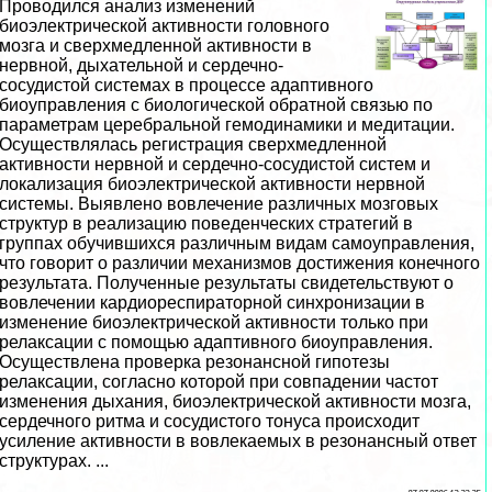
Проводился анализ изменений
биоэлектрической активности головного
мозга и сверхмедленной активности в
нервной, дыхательной и сердечно-
сосудистой системах в процессе адаптивного
биоуправления с биологической обратной связью по
параметрам церебральной гемодинамики и медитации.
Осуществлялась регистрация сверхмедленной
активности нервной и сердечно-сосудистой систем и
локализация биоэлектрической активности нервной
системы. Выявлено вовлечение различных мозговых
структур в реализацию поведенческих стратегий в
группах обучившихся различным видам самоуправления,
что говорит о различии механизмов достижения конечного
результата. Полученные результаты свидетельствуют о
вовлечении кардиореспираторной синхронизации в
изменение биоэлектрической активности только при
релаксации с помощью адаптивного биоуправления.
Осуществлена проверка резонансной гипотезы
релаксации, согласно которой при совпадении частот
изменения дыхания, биоэлектрической активности мозга,
сердечного ритма и сосудистого тонуса происходит
усиление активности в вовлекаемых в резонансный ответ
структурах. ...