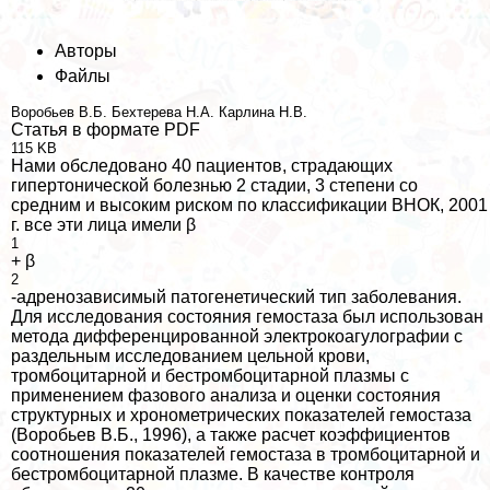
Авторы
Файлы
Воробьев В.Б.
Бехтерева Н.А.
Карлина Н.В.
Статья в формате PDF
115 KB
Нами обследовано 40 пациентов, страдающих
гипертонической болезнью 2 стадии, 3 степени со
средним и высоким риском по классификации ВНОК, 2001
г. все эти лица имели β
1
+ β
2
-адренозависимый патогенетический тип заболевания.
Для исследования состояния гемостаза был использован
метода дифференцированной электрокоагулографии с
раздельным исследованием цельной крови,
тромбоцитарной и бестромбоцитарной плазмы с
применением фазового анализа и оценки состояния
структурных и хронометрических показателей гемостаза
(Воробьев В.Б., 1996), а также расчет коэффициентов
соотношения показателей гемостаза в тромбоцитарной и
бестромбоцитарной плазме. В качестве контроля