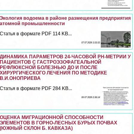
Экология водоема в районе размещения предприятия
атомной промышленности
Статья в формате PDF 114 KB...
07 07 2026 3:33:33
ДИНАМИКА ПАРАМЕТРОВ 24-ЧАСОВОЙ РН-МЕТРИИ У
ПАЦИЕНТОВ С ГАСТРОЭЗОФАГЕАЛЬНОЙ
РЕФЛЮКСНОЙ БОЛЕЗНЬЮ ДО И ПОСЛЕ
ХИРУРГИЧЕСКОГО ЛЕЧЕНИЯ ПО МЕТОДИКЕ
В.И.ОНОПРИЕВА
Статья в формате PDF 284 KB...
06 07 2026 2:36:14
ОЦЕНКА МИГРАЦИОННОЙ СПОСОБНОСТИ
ЭЛЕМЕНТОВ В ГОРНО-ЛЕСНЫХ БУРЫХ ПОЧВАХ
(ЮЖНЫЙ СКЛОН Б. КАВКАЗА)