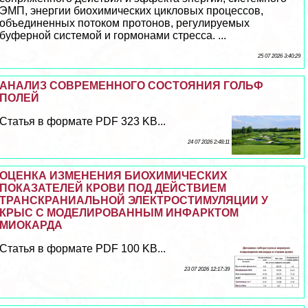
ЭМП, энергии биохимических цикловых процессов,
объединенных потоком протонов, регулируемых
буферной системой и гормонами стресса. ...
25 07 2026 3:40:29
АНАЛИЗ СОВРЕМЕННОГО СОСТОЯНИЯ ГОЛЬФ
ПОЛЕЙ
Статья в формате PDF 323 KB...
24 07 2026 2:48:11
ОЦЕНКА ИЗМЕНЕНИЯ БИОХИМИЧЕСКИХ
ПОКАЗАТЕЛЕЙ КРОВИ ПОД ДЕЙСТВИЕМ
ТРАНСКРАНИАЛЬНОЙ ЭЛЕКТРОСТИМУЛЯЦИИ У
КРЫС С МОДЕЛИРОВАННЫМ ИНФАРКТОМ
МИОКАРДА
Статья в формате PDF 100 KB...
23 07 2026 12:17:39