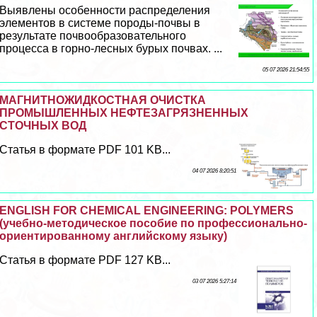
Выявлены особенности распределения
элементов в системе породы-почвы в
результате почвообразовательного
процесса в горно-лесных бурых почвах. ...
05 07 2026 21:54:55
МАГНИТНОЖИДКОСТНАЯ ОЧИСТКА
ПРОМЫШЛЕННЫХ НЕФТЕЗАГРЯЗНЕННЫХ
СТОЧНЫХ ВОД
Статья в формате PDF 101 KB...
04 07 2026 8:20:51
ENGLISH FOR CHEMICAL ENGINEERING: POLYMERS
(учебно-методическое пособие по профессионально-
ориентированному английскому языку)
Статья в формате PDF 127 KB...
03 07 2026 5:27:14