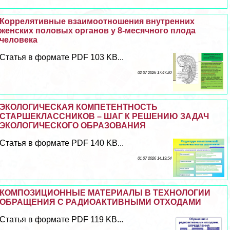
Коррелятивные взаимоотношения внутренних
женских пoлoвых органов у 8-мecячного плода
человека
Статья в формате PDF 103 KB...
02 07 2026 17:47:20
ЭКОЛОГИЧЕСКАЯ КОМПЕТЕНТНОСТЬ
СТАРШЕКЛАССНИКОВ – ШАГ К РЕШЕНИЮ ЗАДАЧ
ЭКОЛОГИЧЕСКОГО ОБРАЗОВАНИЯ
Статья в формате PDF 140 KB...
01 07 2026 14:19:54
КОМПОЗИЦИОННЫЕ МАТЕРИАЛЫ В ТЕХНОЛОГИИ
ОБРАЩЕНИЯ С РАДИОАКТИВНЫМИ ОТХОДАМИ
Статья в формате PDF 119 KB...