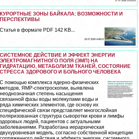
27 07 2026 13:33:35
КУРОРТНЫЕ ЗОНЫ БАЙКАЛА: ВОЗМОЖНОСТИ И
ПЕРСПЕКТИВЫ
Статья в формате PDF 142 KB...
26 07 2026 4:48:23
СИСТЕМНОЕ ДЕЙСТВИЕ И ЭФФЕКТ ЭНЕРГИИ
ЭЛЕКТРОМАГНИТНОГО ПОЛЯ (ЭМП) НА
ГИДРАТАЦИЮ, МЕТАБОЛИЗМ ТКАНЕЙ, СОСТОЯНИЕ
СТРЕССА ЗДОРОВОГО И БОЛЬНОГО ЧЕЛОВЕКА
С помощью комплекса ядерно-физических
методов, ЯМР-спектроскопии, выявлена
неоднозначная степень насыщения
связанной фазы воды молекулами воды и
ряда химических элементов, где основу их
специфической связи представляет многослойная
поляризованная структура сыворотки крови и лимфы
здоровых людей, пациентов с актуальными
заболеваниями. Разработана иерархическая
двухуровневая модель, согласно собственной концепции
сопряженного действия и эффекта энергии, системного