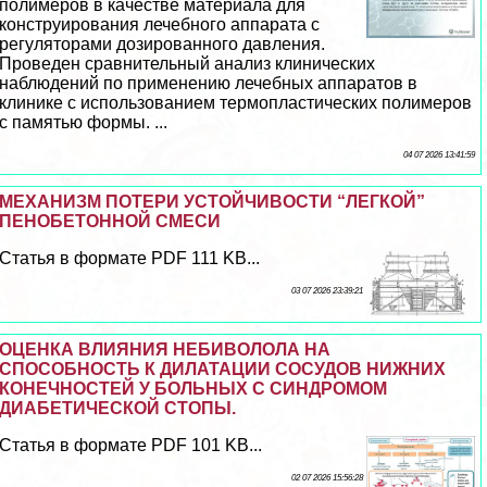
полимеров в качестве материала для
конструирования лечебного аппарата с
регуляторами дозированного давления.
Проведен сравнительный анализ клинических
наблюдений по применению лечебных аппаратов в
клинике с использованием термопластических полимеров
с памятью формы. ...
04 07 2026 13:41:59
МЕХАНИЗМ ПОТЕРИ УСТОЙЧИВОСТИ “ЛЕГКОЙ”
ПЕНОБЕТОННОЙ СМЕСИ
Статья в формате PDF 111 KB...
03 07 2026 23:39:21
ОЦЕНКА ВЛИЯНИЯ НЕБИВОЛОЛА НА
СПОСОБНОСТЬ К ДИЛАТАЦИИ СОСУДОВ НИЖНИХ
КОНЕЧНОСТЕЙ У БОЛЬНЫХ С СИНДРОМОМ
ДИАБЕТИЧЕСКОЙ СТОПЫ.
Статья в формате PDF 101 KB...
02 07 2026 15:56:28