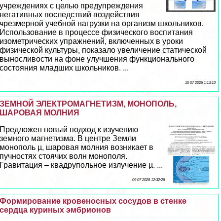
учреждениях с целью предупреждения
негативных последствий воздействия
чрезмерной учебной нагрузки на организм школьников.
Использование в процессе физического воспитания
изометрических упражнений, включенных в уроки
физической культуры, показало увеличение статической
выносливости на фоне улучшения функционального
состояния младших школьников. ...
10 07 2026 1:13:10
ЗЕМНОЙ ЭЛЕКТРОМАГНЕТИЗМ, МОНОПОЛЬ,
ШАРОВАЯ МОЛНИЯ
Предложен новый подход к изучению
земного магнетизма. В центре Земли
монополь µ, шаровая молния возникает в
пучностях стоячих волн монополя.
Гравитация – квадрупольное излучение µ. ...
09 07 2026 12:32:26
Формирование кровеносных сосудов в стенке
сердца куриных эмбрионов