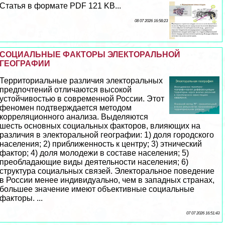
Статья в формате PDF 121 KB...
08 07 2026 16:58:23
СОЦИАЛЬНЫЕ ФАКТОРЫ ЭЛЕКТОРАЛЬНОЙ
ГЕОГРАФИИ
Территориальные различия электopaльных
предпочтений отличаются высокой
устойчивостью в современной России. Этот
феномен подтверждается методом
корреляционного анализа. Выделяются
шесть основных социальных факторов, влияющих на
различия в электopaльной географии: 1) доля городского
населения; 2) приближенность к центру; 3) этнический
фактор; 4) доля молодежи в составе населения; 5)
преобладающие виды деятельности населения; 6)
структура социальных связей. Электopaльное поведение
в России менее индивидуально, чем в западных странах,
большее значение имеют объективные социальные
факторы. ...
07 07 2026 16:51:43