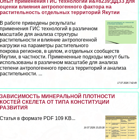
Опыт применения ГИС технологий и&#8239;ДДЗЗ для
оценки влияния антропогенного фактора на
растительность отдельных территорий Якутии
В работе приведены результаты
применения ГИС технологий в различном
масштабе для анализа структуры
растительности и влияние антропогенной
нагрузки на параметры растительного
покрова регионов, в целом, и отдельных сообществ
Якутии, в частности. Примененные подходы могут быть
использованы в различном масштабе для анализа
степени антропогенного пресса территорий и анализа
растительности. ...
17 07 2026 7:42:49
ЗАВИСИМОСТЬ МИНЕРАЛЬНОЙ ПЛОТНОСТИ
КОСТЕЙ СКЕЛЕТА ОТ ТИПА КОНСТИТУЦИИ
РАЗВИТИЯ
Статья в формате PDF 109 KB...
16 07 2026 15:20:38