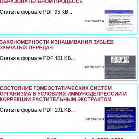
ОБРАЗОВАТЕЛЬНОМ ПРОЦЕССЕ
Статья в формате PDF 95 KB...
20 07 2026 8:27:36
ЗАКОНОМЕРНОСТИ ИЗНАШИВАНИЯ ЗУБЬЕВ
ЗУБЧАТЫХ ПЕРЕДАЧ
Статья в формате PDF 401 KB...
19 07 2026 20:52:13
СОСТОЯНИЕ ГОМЕОСТАТИЧЕСКИХ СИСТЕМ
ОРГАНИЗМА В УСЛОВИЯХ ИММУНОДЕПРЕССИИ И
КОРРЕКЦИИ РАСТИТЕЛЬНЫМ ЭКСТРАКТОМ
Статья в формате PDF 101 KB...
18 07 2026 3:10:14