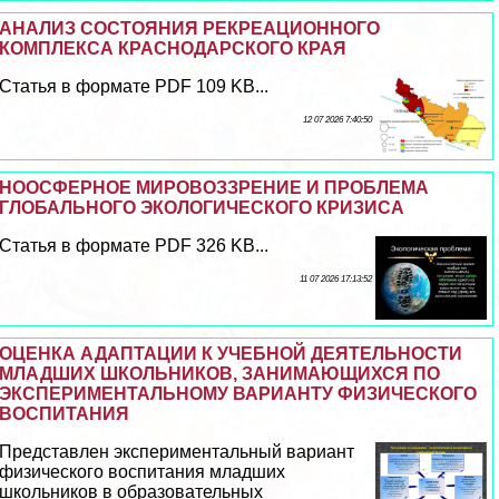
АНАЛИЗ СОСТОЯНИЯ РЕКРЕАЦИОННОГО
КОМПЛЕКСА КРАСНОДАРСКОГО КРАЯ
Статья в формате PDF 109 KB...
12 07 2026 7:40:50
НООСФЕРНОЕ МИРОВОЗЗРЕНИЕ И ПРОБЛЕМА
ГЛОБАЛЬНОГО ЭКОЛОГИЧЕСКОГО КРИЗИСА
Статья в формате PDF 326 KB...
11 07 2026 17:13:52
ОЦЕНКА АДАПТАЦИИ К УЧЕБНОЙ ДЕЯТЕЛЬНОСТИ
МЛАДШИХ ШКОЛЬНИКОВ, ЗАНИМАЮЩИХСЯ ПО
ЭКСПЕРИМЕНТАЛЬНОМУ ВАРИАНТУ ФИЗИЧЕСКОГО
ВОСПИТАНИЯ
Представлен экспериментальный вариант
физического воспитания младших
школьников в образовательных