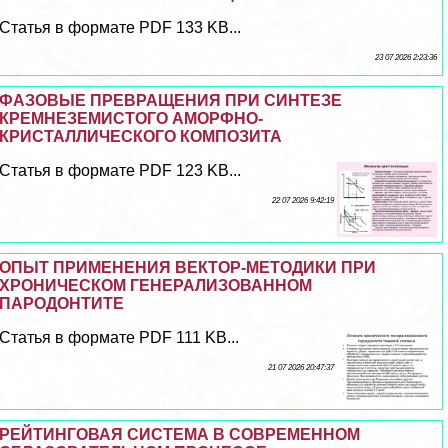
Статья в формате PDF 133 KB...
23 07 2026 2:23:36
ФАЗОВЫЕ ПРЕВРАЩЕНИЯ ПРИ СИНТЕЗЕ
КРЕМНЕЗЕМИСТОГО АМОРФНО-
КРИСТАЛЛИЧЕСКОГО КОМПОЗИТА
Статья в формате PDF 123 KB...
22 07 2026 9:42:19
ОПЫТ ПРИМЕНЕНИЯ ВЕКТОР-МЕТОДИКИ ПРИ
ХРОНИЧЕСКОМ ГЕНЕРАЛИЗОВАННОМ
ПАРОДОНТИТЕ
Статья в формате PDF 111 KB...
21 07 2026 20:47:37
РЕЙТИНГОВАЯ СИСТЕМА В СОВРЕМЕННОМ