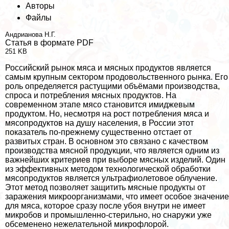
Авторы
Файлы
Андрианова Н.Г.
Статья в формате PDF
251 KB
Российский рынок мяса и мясных продуктов является
самым крупным сектором продовольственного рынка. Его
роль определяется растущими объёмами производства,
спроса и потрeбления мясных продуктов. На
современном этапе мясо становится имиджевым
продуктом. Но, несмотря на рост потрeбления мяса и
мясопродуктов на душу населения, в России этот
показатель по-прежнему существенно отстает от
развитых стран. В основном это связано с качеством
производства мясной продукции, что является одним из
важнейших критериев при выборе мясных изделий. Один
из эффективных методом технологической обработки
мясопродуктов является ультрафиолетовое облучение.
Этот метод позволяет защитить мясные продукты от
заражения микроорганизмами, что имеет особое значение
для мяса, которое сразу после убоя внутри не имеет
микробов и промышленно-стерильно, но снаружи уже
обсеменено нежелательной микрофлорой.