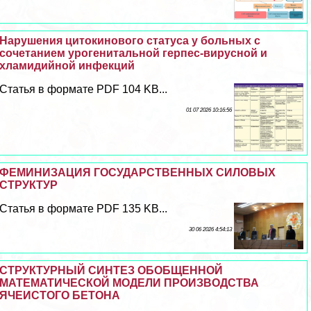
Нарушения цитокинового статуса у больных с
сочетанием урогeнитaльной гepпeс-вирусной и
xлaмидийной инфекций
Статья в формате PDF 104 KB...
01 07 2026 10:16:56
ФЕМИНИЗАЦИЯ ГОСУДАРСТВЕННЫХ СИЛОВЫХ
СТРУКТУР
Статья в формате PDF 135 KB...
30 06 2026 4:54:13
СТРУКТУРНЫЙ СИНТЕЗ ОБОБЩЕННОЙ
МАТЕМАТИЧЕСКОЙ МОДЕЛИ ПРОИЗВОДСТВА
ЯЧЕИСТОГО БЕТОНА