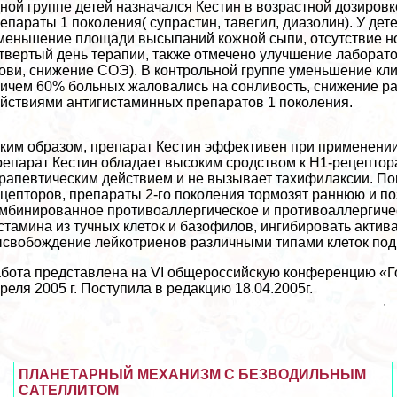
ной группе детей назначался Кестин в возрастной дозировк
епараты 1 поколения( супрастин, тавегил, диазолин). У де
меньшение площади высыпаний кожной сыпи, отсутствие нов
твертый день терапии, также отмечено улучшение лабора
ови, снижение СОЭ). В контрольной группе уменьшение кли
ичем 60% больных жаловались на сонливость, снижение р
йствиями антигистаминных препаратов 1 поколения.
ким образом, препарат Кестин эффективен при применении 
епарат Кестин обладает высоким сродством к Н1-рецепто
рапевтическим действием и не вызывает тахифилаксии. По
цепторов, препараты 2-го поколения тормозят раннюю и п
мбинированное противоаллергическое и противоаллергиче
стамина из тучных клеток и базофилов, ингибировать акти
свобождение лейкотриенов различными типами клеток под
бота представлена на VI общероссийскую конференцию «Го
реля 2005 г. Поступила в редакцию 18.04.2005г.
ПЛАНЕТАРНЫЙ МЕХАНИЗМ С БЕЗВОДИЛЬНЫМ
САТЕЛЛИТОМ