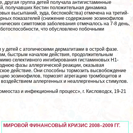
е, другая группа детей получала антигистаминные
тей, получавших Кестин положительная динамика
ых высыпаний, зуда, беспокойства) отмечена на третий-
торных показателей (снижение содержание эозинофилов
нических симптомов заболевания отмечалось на 7-8 день,
аботоспособности, что обусловлено побочными
у детей с атопическими дерматитами в острой фазе.
рам, быстрым началом действия, продолжительным
мимо селективного ингибирования гистаминовых Н1-
озднюю фазы аллергической реакции, оказывая
ское действие. Они способны тормозить высвобождение
вацию эозинофилов, тормозят агрегацию тромбоцитов и
 воздействием аллергенных и неаллергенныъх стимулов.
меостаз и инфекционный процесс», г. Кисловодск, 19-21
МИРОВОЙ ФИНАНСОВЫЙ КРИЗИС 2008–2009 ГГ.