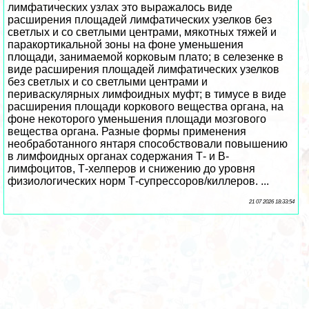
лимфатических узлах это выражалось виде
расширения площадей лимфатических узелков без
светлых и со светлыми центрами, мякотных тяжей и
паpaкортикальной зоны на фоне уменьшения
площади, занимаемой корковым плато; в селезенке в
виде расширения площадей лимфатических узелков
без светлых и со светлыми центрами и
периваскулярных лимфоидных муфт; в тимусе в виде
расширения площади коркового вещества органа, на
фоне некоторого уменьшения площади мозгового
вещества органа. Разные формы применения
необработанного янтаря способствовали повышению
в лимфоидных органах содержания Т- и В-
лимфоцитов, Т-хелперов и снижению до уровня
физиологических норм Т-супрессоров/киллеров. ...
21 07 2026 18:33:54