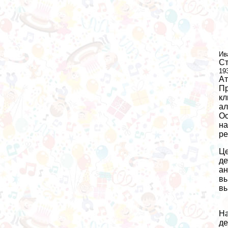
Ив
Ст
19
Ат
Пр
кл
ал
Ос
на
ре
Це
де
ан
вы
вы
На
де