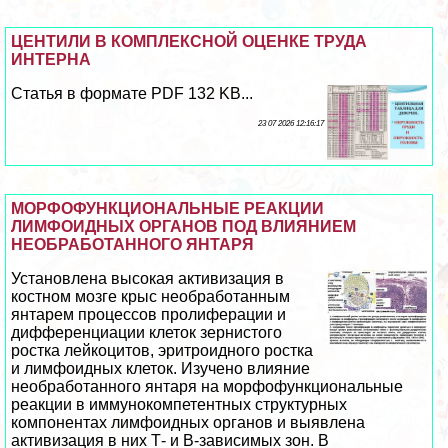
ЦЕНТИЛИ В КОМПЛЕКСНОЙ ОЦЕНКЕ ТРУДА
ИНТЕРНА
Статья в формате PDF 132 KB...
23 07 2026 12:16:17
МОРФОФУНКЦИОНАЛЬНЫЕ РЕАКЦИИ
ЛИМФОИДНЫХ ОРГАНОВ ПОД ВЛИЯНИЕМ
НЕОБРАБОТАННОГО ЯНТАРЯ
Установлена высокая активизация в
костном мозге крыс необработанным
янтарем процессов пролиферации и
дифференциации клеток зернистого
ростка лейкоцитов, эритроидного ростка
и лимфоидных клеток. Изучено влияние
необработанного янтаря на морфофункциональные
реакции в иммунокомпетентных структурных
компонентах лимфоидных органов и выявлена
активизация в них Т- и В-зависимых зон. В