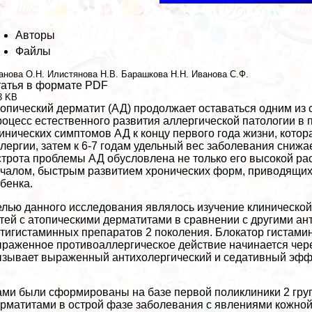
Авторы
Файлы
анова О.Н.
Илистянова Н.В.
Барашкова Н.Н.
Иванова С.Ф.
атья в формате PDF
3 KB
опический дерматит (АД) продолжает оставаться одним из 
оцесс естественного развития аллергической патологии в 
инических симптомов АД к концу первого года жизни, кото
лергии, затем к 6-7 годам удельный вес заболевания сниж
трота проблемы АД обусловлена не только его высокой рас
чалом, быстрым развитием хронических форм, приводящих
бенка.
лью данного исследования являлось изучение клиническо
тей с атопическими дерматитами в сравнении с другими ан
тигистаминных препаратов 2 поколения. Блокатор гистами
раженное противоаллергическое действие начинается через
зывает выраженный антихолергический и седативный эфф
ми были сформированы на базе первой поликлиники 2 группы
рматитами в острой фазе заболевания с явлениями кожной