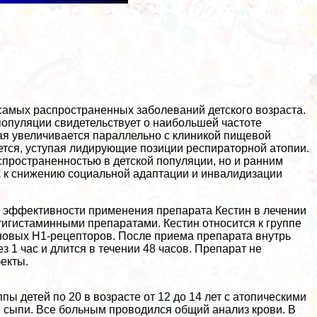
самых распространенных заболеваний детского возраста.
популяции свидетельствует о наибольшей частоте
рая увеличивается параллельно с клиникой пищевой
ается, уступая лидирующие позиции респираторной атопии.
пространенностью в детской популяции, но и ранним
 к снижению социальной адаптации и инвалидизации
й эффективности применения препарата Кестин в лечении
тигистаминными препаратами. Кестин относится к группе
новых H1-рецепторов. После приема препарата внутрь
 1 час и длится в течении 48 часов. Препарат не
екты.
 детей по 20 в возрасте от 12 до 14 лет с атопическими
 сыпи. Все больным проводился общий анализ крови. В