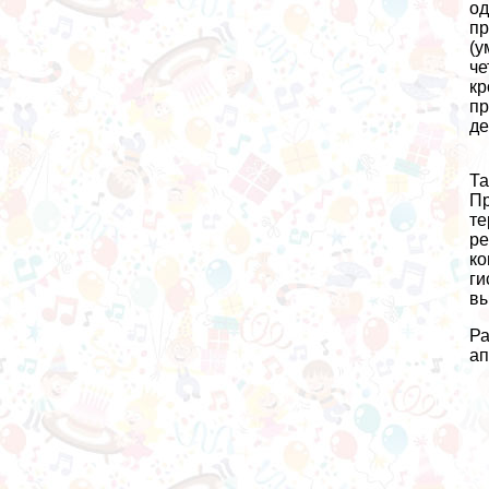
од
пр
(у
че
кр
пр
де
Та
Пр
те
ре
ко
ги
вы
Ра
ап