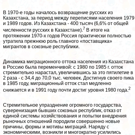
В 1970-е годы началось возвращение русских из
Казахстана, за период между переписями населения 1979
и 1989 годов. Из Казахстана - 400 тысяч (6,6% от общей
7
численности русских в Казахстане).
В итоге на
протяжении 1970-х годов Россия пpaктически полностью
утратила прежнюю роль главного «поставщика»
мигрантов в союзные республики.
Динамика миграционного оттока населения из Казахстана
в Россию была переменчивой: с 1980 по 1985 г. отток
стремительно нарастал, увеличившись за это пятилетие в
2 раза - с 34,4 до 70,0 тыс. человек. Достигнув своего пика
в 1985 году, миграционный отток стал медленно
2
снижается и в 1991 году почти достиг уровня 1980 года.
Стремительное упразднение огромного государства,
суверенизация бывших союзных республик, отказ от
единой системы хозяйствования и попытки внедрения
рыночных отношений породили совершенно новые
причины, формы и мотивы миграций. Наряду с
экономическими, возникли и многократно усилились