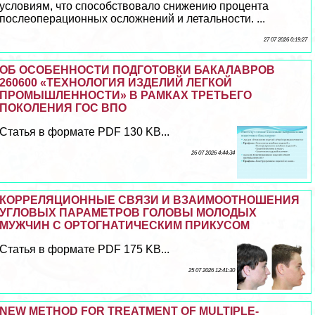
условиям, что способствовало снижению процента
послеоперационных осложнений и летальности. ...
27 07 2026 0:19:27
ОБ ОСОБЕННОСТИ ПОДГОТОВКИ БАКАЛАВРОВ
260600 «ТЕХНОЛОГИЯ ИЗДЕЛИЙ ЛЕГКОЙ
ПРОМЫШЛЕННОСТИ» В РАМКАХ ТРЕТЬЕГО
ПОКОЛЕНИЯ ГОС ВПО
Статья в формате PDF 130 KB...
26 07 2026 4:44:34
КОРРЕЛЯЦИОННЫЕ СВЯЗИ И ВЗАИМООТНОШЕНИЯ
УГЛОВЫХ ПАРАМЕТРОВ ГОЛОВЫ МОЛОДЫХ
МУЖЧИН С ОРТОГНАТИЧЕСКИМ ПРИКУСОМ
Статья в формате PDF 175 KB...
25 07 2026 12:41:30
NEW METHOD FOR TREATMENT OF MULTIPLE-