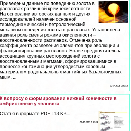
Приведены данные по поведению золота в
расплавах различной кремнекислотности.
На основании авторских данных и других
исследователей намечен основной
термодинамический и петрологический
механизм поведения золота в расплавах. Установлена
важная роль смены режима окисленности –
восстановленности расплавов. Отмечена роль
коэффициента разделения элементов при эволюции и
фpaкционировании расплавов. Более предпочтительна
ассоциация крупных месторождений золота с
восстановленными магмами, сформировавшимися в
процессе контаминации углеродистым коровым
материалом родоначальных мантийных базальтоидных
магм. ...
30 07 2026 3:23:16
К вопросу о формировании нижней конечности в
эмбриогенезе у человека
Статья в формате PDF 113 KB...
29 07 2026 2:51:35