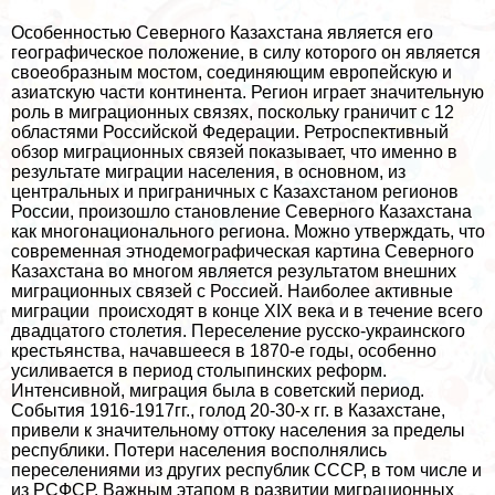
Особенностью Северного Казахстана является его
географическое положение, в силу которого он является
своеобразным мостом, соединяющим европейскую и
азиатскую части континента. Регион играет значительную
роль в миграционных связях, поскольку граничит с 12
областями Российской Федерации. Ретроспективный
обзор миграционных связей показывает, что именно в
результате миграции населения, в основном, из
центральных и приграничных с Казахстаном регионов
России, произошло становление Северного Казахстана
как многонационального региона. Можно утверждать, что
современная этнодемографическая картина Северного
Казахстана во многом является результатом внешних
миграционных связей с Россией. Наиболее активные
миграции происходят в конце XIX века и в течение всего
двадцатого столетия. Переселение русско-украинского
крестьянства, начавшееся в 1870-е годы, особенно
усиливается в период столыпинских реформ.
Интенсивной, миграция была в советский период.
События 1916-1917гг., голод 20-30-х гг. в Казахстане,
привели к значительному оттоку населения за пределы
республики. Потери населения восполнялись
переселениями из других республик СССР, в том числе и
из РСФСР. Важным этапом в развитии миграционных