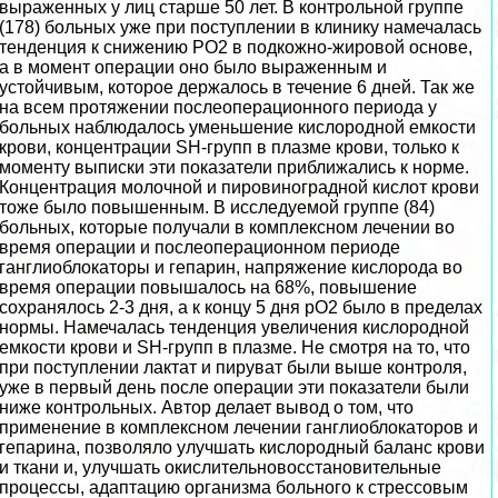
выраженных у лиц старше 50 лет. В контрольной группе
(178) больных уже при поступлении в клинику намечалась
тенденция к снижению РО2 в подкожно-жировой основе,
а в момент операции оно было выраженным и
устойчивым, которое держалось в течение 6 дней. Так же
на всем протяжении послеоперационного периода у
больных наблюдалось уменьшение кислородной емкости
крови, концентрации SH-групп в плазме крови, только к
моменту выписки эти показатели приближались к норме.
Концентрация молочной и пировиноградной кислот крови
тоже было повышенным. В исследуемой группе (84)
больных, которые получали в комплексном лечении во
время операции и послеоперационном периоде
ганглиоблокаторы и гепарин, напряжение кислорода во
время операции повышалось на 68%, повышение
сохранялось 2-3 дня, а к концу 5 дня рО2 было в пределах
нормы. Намечалась тенденция увеличения кислородной
емкости крови и SH-групп в плазме. Не смотря на то, что
при поступлении лактат и пируват были выше контроля,
уже в первый день после операции эти показатели были
ниже контрольных. Автор делает вывод о том, что
применение в комплексном лечении ганглиоблокаторов и
гепарина, позволяло улучшать кислородный баланс крови
и ткани и, улучшать окислительновосстановительные
процессы, адаптацию организма больного к стрессовым