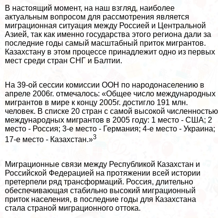
В настоящий момент, на наш взгляд, наиболее
актуальным вопросом для рассмотрения является
миграционная ситуация между Россией и Центральной
Азией, так как именно государства этого региона дали за
последние годы самый масштабный приток мигрантов.
Казахстану в этом процессе принадлежит одно из первых
мест среди стран СНГ и Балтии.
На 39-ой сессии комиссии ООН по народонаселению в
апреле 2006г. отмечалось: «Общее число международных
мигрантов в мире к концу 2005г. достигло 191 млн.
человек. В списке 20 стран с самой высокой численностью
международных мигрантов в 2005 году: 1 место - США; 2
место - Россия; 3-е место - Германия; 4-е место - Украина;
3
17-е место - Казахстан.»
Миграционные связи между Республикой Казахстан и
Российской Федерацией на протяжении всей истории
претерпели ряд трaнcформаций. Россия, длительно
обеспечивающая стабильно высокий миграционный
приток населения, в последние годы для Казахстана
стала страной миграционного оттока.