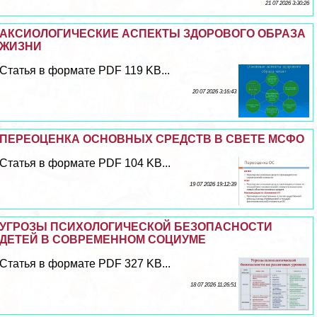
21 07 2026 3:30:26
АКСИОЛОГИЧЕСКИЕ АСПЕКТЫ ЗДОРОВОГО ОБРАЗА
ЖИЗНИ
Статья в формате PDF 119 KB...
20 07 2026 3:16:43
ПЕРЕОЦЕНКА ОСНОВНЫХ СРЕДСТВ В СВЕТЕ МСФО
Статья в формате PDF 104 KB...
19 07 2026 19:12:39
УГРОЗЫ ПСИХОЛОГИЧЕСКОЙ БЕЗОПАСНОСТИ
ДЕТЕЙ В СОВРЕМЕННОМ СОЦИУМЕ
Статья в формате PDF 327 KB...
18 07 2026 11:26:51