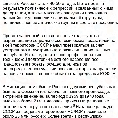
связей с Россией стали 40-50-е годы. В это время в
результате политических репрессий и связанных с ними
депортации, а также массовой эвакуации произошло
дальнейшее усложнение национальной структуры,
появились новые этнические группы в составе населения.
Провозглашенный в послевоенные годы курс на
выравнивание социально-экономических показателей на
всей территории СССР начал претворяться за счет
ускоренного индустриального развития национальных
республик. Из-за недостаточной профессионально-
технической подготовки местного населения все
грандиозные проекты осуществлялись при
непосредственном участии россиян, которых направляли
на новые промышленные объекты за пределами РСФСР.
В миграционном обмене России с другими республиками
бывшего Союза отток населения намного превосходил
встречное движение, за период с 1959 до1978 года
выехало более 2 млн. человек, причем миграционные
6
потери именно русского населения.
Накануне распада
СССР за пределами территории РСФСР проживало
около 25 млн. русских, более трети - в республиках