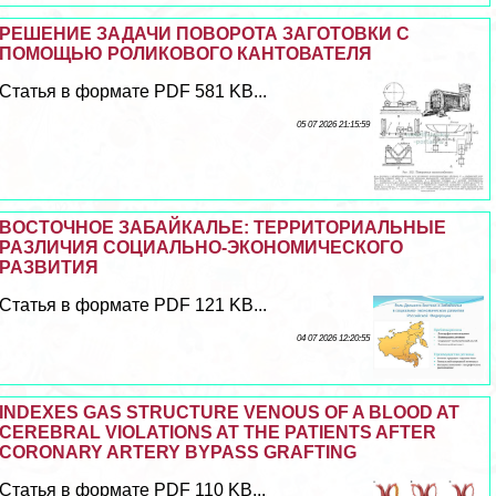
РЕШЕНИЕ ЗАДАЧИ ПОВОРОТА ЗАГОТОВКИ С
ПОМОЩЬЮ РОЛИКОВОГО КАНТОВАТЕЛЯ
Статья в формате PDF 581 KB...
05 07 2026 21:15:59
ВОСТОЧНОЕ ЗАБАЙКАЛЬЕ: ТЕРРИТОРИАЛЬНЫЕ
РАЗЛИЧИЯ СОЦИАЛЬНО-ЭКОНОМИЧЕСКОГО
РАЗВИТИЯ
Статья в формате PDF 121 KB...
04 07 2026 12:20:55
INDEXES GAS STRUCTURE VENOUS OF A BLOOD AT
CEREBRAL VIOLATIONS AT THE PATIENTS AFTER
CORONARY ARTERY BYPASS GRAFTING
Статья в формате PDF 110 KB...