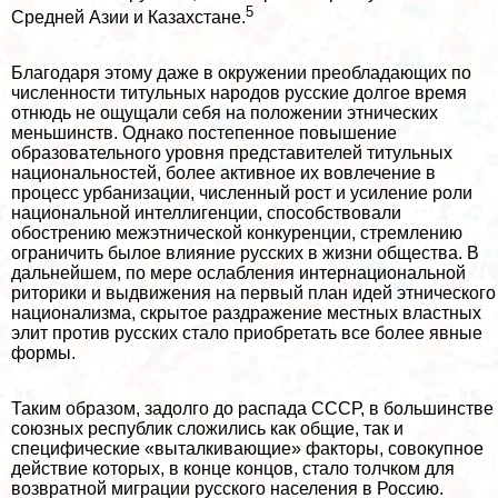
5
Средней Азии и Казахстане.
Благодаря этому даже в окружении преобладающих по
численности титульных народов русские долгое время
отнюдь не ощущали себя на положении этнических
меньшинств. Однако постепенное повышение
образовательного уровня представителей титульных
национальностей, более активное их вовлечение в
процесс урбанизации, численный рост и усиление роли
национальной интеллигенции, способствовали
обострению межэтнической конкуренции, стремлению
ограничить былое влияние русских в жизни общества. В
дальнейшем, по мере ослабления интернациональной
риторики и выдвижения на первый план идей этнического
национализма, скрытое раздражение местных властных
элит против русских стало приобретать все более явные
формы.
Таким образом, задолго до распада СССР, в большинстве
союзных республик сложились как общие, так и
специфические «выталкивающие» факторы, совокупное
действие которых, в конце концов, стало толчком для
возвратной миграции русского населения в Россию.