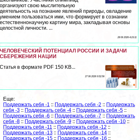
организуют свою мыслительную
деятельность на познание явлений природы, овладение
умением пользоваться ими, что формирует в сознании
естественнонаучную картину мира, закладывая основы
целостной личности. ...
28 06 2026 4:23:11
ЧЕЛОВЕЧЕСКИЙ ПОТЕНЦИАЛ РОССИИ И ЗАДАЧИ
СБЕРЕЖЕНИЯ НАЦИИ
Статья в формате PDF 150 KB...
27 06 2026 9:52:56
Еще:
Поддержать себя -1
::
Поддержать себя -2
::
Поддержать
себя -3
::
Поддержать себя -4
::
Поддержать себя -5
::
Поддержать себя -6
::
Поддержать себя -7
::
Поддержать
себя -8
::
Поддержать себя -9
::
Поддержать себя -10
::
Поддержать себя -11
::
Поддержать себя -12
::
Поддержать себя -13
::
Поддержать себя -14
::
Поддержать себя -15
::
Поддержать себя -16
::