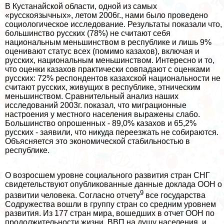
В Кустанайской области, одной из самых
«русскоязычных», летом 2006г., нами было проведено
социологическое исследование. Результаты показали что,
большинство русских (78%) не считают себя
национальным меньшинством в республике и лишь 9%
оценивают статус всех (помимо казахов), включая и
русских, национальным меньшинством. Интересно и то,
что оценки казахов пpaктически совпадают с оценками
русских: 72% респондентов казахской национальности не
считают русских, живущих в республике, этническим
меньшинством. Сравнительный анализ наших
исследований 2003г. показал, что миграционные
настроения у местного населения выражены слабо.
Большинство опрошенных - 89,0% казахов и 65,2%
русских - заявили, что никуда переезжать не собираются.
Объясняется это экономической стабильностью в
республике.
О возросшем уровне социального развития стран СНГ
свидетельствуют опубликованные данные доклада ООН о
9
развитии человека. Согласно отчету
все государства
Содружества вошли в группу стран со средним уровнем
развития. Из 177 стран мира, вошедших в отчет ООН по
продолжительности жизни, ВВП на душу населения и