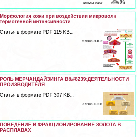
02 08 2026 4:31:38
Морфология кожи при воздействии микроволн
термогенной интенсивности
Статья в формате PDF 115 KB...
01 08 2026 21:41:29
РОЛЬ МЕРЧАНДАЙЗИНГА В&#8239;ДЕЯТЕЛЬНОСТИ
ПРОИЗВОДИТЕЛЯ
Статья в формате PDF 307 KB...
31 07 2026 10:20:16
ПОВЕДЕНИЕ И ФРАКЦИОНИРОВАНИЕ ЗОЛОТА В
РАСПЛАВАХ