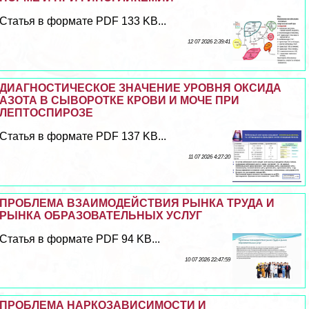
Статья в формате PDF 133 KB...
12 07 2026 2:39:41
ДИАГНОСТИЧЕСКОЕ ЗНАЧЕНИЕ УРОВНЯ ОКСИДА
АЗОТА В СЫВОРОТКЕ КРОВИ И МОЧЕ ПРИ
ЛЕПТОСПИРОЗЕ
Статья в формате PDF 137 KB...
11 07 2026 4:27:20
ПРОБЛЕМА ВЗАИМОДЕЙСТВИЯ РЫНКА ТРУДА И
РЫНКА ОБРАЗОВАТЕЛЬНЫХ УСЛУГ
Статья в формате PDF 94 KB...
10 07 2026 22:47:59
ПРОБЛЕМА НАРКОЗАВИСИМОСТИ И