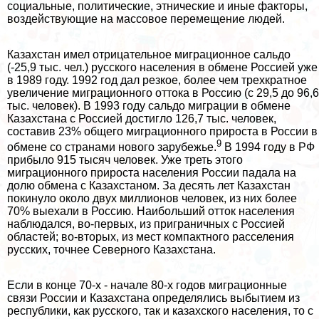
социальные, политические, этнические и иные факторы,
воздействующие на массовое перемещение людей.
Казахстан имел отрицательное миграционное сальдо
(-25,9 тыс. чел.) русского населения в обмене Россией уже
в 1989 году. 1992 год дал резкое, более чем трехкратное
увеличение миграционного оттока в Россию (с 29,5 до 96,6
тыс. человек). В 1993 году сальдо миграции в обмене
Казахстана с Россией достигло 126,7 тыс. человек,
составив 23% общего миграционного прироста в России в
9
обмене со странами нового зарубежье.
В 1994 году в РФ
прибыло 915 тысяч человек. Уже треть этого
миграционного прироста населения России падала на
долю обмена с Казахстаном. За десять лет Казахстан
покинуло около двух миллионов человек, из них более
70% выехали в Россию. Наибольший отток населения
наблюдался, во-первых, из приграничных с Россией
областей; во-вторых, из мест компактного расселения
русских, точнее Северного Казахстана.
Если в конце 70-х - начале 80-х годов миграционные
связи России и Казахстана определялись выбытием из
республики, как русского, так и казахского населения, то с