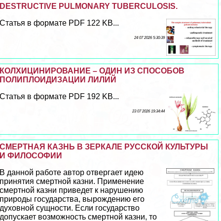
DESTRUCTIVE PULMONARY TUBERCULOSIS.
Статья в формате PDF 122 KB...
24 07 2026 5:30:39
КОЛХИЦИНИРОВАНИЕ – ОДИН ИЗ СПОСОБОВ
ПОЛИПЛОИДИЗАЦИИ ЛИЛИЙ
Статья в формате PDF 192 KB...
23 07 2026 19:34:44
СМЕРТНАЯ КАЗНЬ В ЗЕРКАЛЕ РУССКОЙ КУЛЬТУРЫ
И ФИЛОСОФИИ
В данной работе автор отвергает идею
принятия cмepтной казни. Применение
cмepтной казни приведет к нарушению
природы государства, вырождению его
духовной сущности. Если государство
допускает возможность cмepтной казни, то