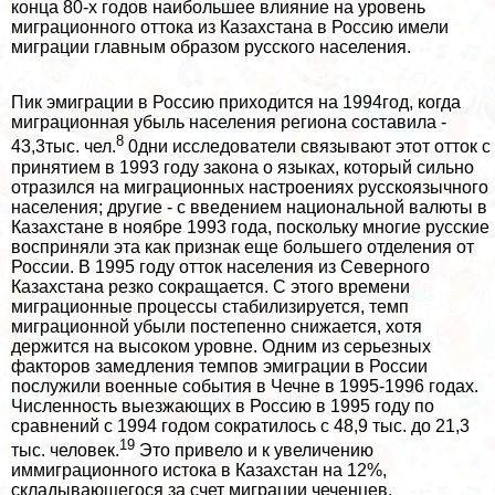
конца 80-х годов наибольшее влияние на уровень
миграционного оттока из Казахстана в Россию имели
миграции главным образом русского населения.
Пик эмиграции в Россию приходится на 1994год, когда
миграционная убыль населения региона составила -
8
43,3тыс. чел.
0дни исследователи связывают этот отток с
принятием в 1993 году закона о языках, который сильно
отразился на миграционных настроениях русскоязычного
населения; другие - с введением национальной валюты в
Казахстане в ноябре 1993 года, поскольку многие русские
восприняли эта как признак еще большего отделения от
России. В 1995 году отток населения из Северного
Казахстана резко сокращается. С этого времени
миграционные процессы стабилизируется, темп
миграционной убыли постепенно снижается, хотя
держится на высоком уровне. Одним из серьезных
факторов замедления темпов эмиграции в России
послужили военные события в Чечне в 1995-1996 годах.
Численность выезжающих в Россию в 1995 году по
сравнений с 1994 годом сократилось с 48,9 тыс. до 21,3
19
тыс. человек.
Это привело и к увеличению
иммиграционного истока в Казахстан на 12%,
складывающегося за счет миграции чеченцев,