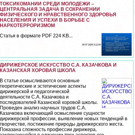
ТОКСИКОМАНИИ СРЕДИ МОЛОДЕЖИ –
ЦЕНТРАЛЬНАЯ ЗАДАЧА В СОХРАНЕНИИ
ФИЗИЧЕСКОГО И НРАВСТВЕННОГО ЗДОРОВЬЯ
НАСЕЛЕНИЯ И УСПЕХИ В БОРЬБЕ С
НАРКОТЕРРОРИЗМОМ
Статья в формате PDF 224 KB...
09 07 2026 9:12:59
ДИРИЖЕРСКОЕ ИСКУССТВО С.А. КАЗАЧКОВА И
КАЗАНСКАЯ ХОРОВАЯ ШКОЛА
В статье осмысливаются основные
теоретические и эстетические аспекты
дирижерской и педагогической
деятельности С.А. Казачкова и
последователей Казанской хоровой школы.
Проведен анализ научных трудов С.А.
Казачкова включающий осмысление сущности
дирижерской профессии, выявление новых тенденций в
творчестве, постижение природы дирижерского жеста.
Показана сложность профессии дирижера,
заключающейся в единении трех аспектов его