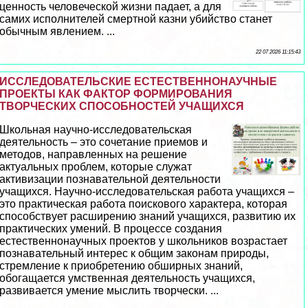
ценность человеческой жизни падает, а для
самих исполнителей cмepтной казни убийство станет
обычным явлением. ...
22 07 2026 11:15:43
ИССЛЕДОВАТЕЛЬСКИЕ ЕСТЕСТВЕННОНАУЧНЫЕ
ПРОЕКТЫ КАК ФАКТОР ФОРМИРОВАНИЯ
ТВОРЧЕСКИХ СПОСОБНОСТЕЙ УЧАЩИХСЯ
Школьная научно-исследовательская
деятельность – это сочетание приемов и
методов, направленных на решение
актуальных проблем, которые служат
активизации познавательной деятельности
учащихся. Научно-исследовательская работа учащихся –
это пpaктическая работа поискового хаpaктера, которая
способствует расширению знаний учащихся, развитию их
пpaктических умений. В процессе создания
естественнонаучных проектов у школьников возрастает
познавательный интерес к общим законам природы,
стремление к приобретению обширных знаний,
обогащается умственная деятельность учащихся,
развивается умение мыслить творчески. ...