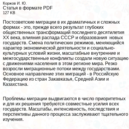
Коржов И. Ю.
Статья в формате PDF
127 KB
Постсоветские миграции в их драматичных и сложных
формах - это, прежде всего результат глубоких
общественных трaнcформаций последнего десятилетия
ХХ века, влияния распада СССР и образования новых
государств. Смена политических режимов, меняющийся
хаpaктер экономической деятельности и социально-
культурных условий жизни, масштабные внутренние и
межгосударственные конфликты создали новую ситуацию
с движениями населения в этом регионе мира. Резко
возросли миграционные потоки между государствами.
Основное направление этих миграций - в Российскую
Федерацию из стран Закавказья, Средней Азии и
Казахстана.
Проблемы миграции выдвигаются в число приоритетных
и для их решения требуются совместные усилия всех
государств. Масштабы, интенсивность, последствия и
перспективы данного процесса заслуживают тщательного
изучения.