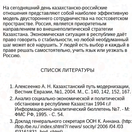
На сегодняшний день казахстанско-российские
отношения представляют собой наиболее эффективную
модель двустороннего сотрудничества на постсоветском
прострaнcтве. Россия, является приоритетным
направлением во внешнеполитической стратегии
Казахстана. Экономическая ситуация в республике даёт
право говорить о стабильности, но любой необдуманный
шаг может всё нарушить. У людей есть выбор и каждый в
праве решать самостоятельно, учить язык или уезжать в
Россию.
СПИСОК ЛИТЕРАТУРЫ
Алексеенко А. Н. Казахстанский путь модернизации,
Вестник Евразии, №1, 2004. М., С. 140, 142, 152, 167.
Анализ социально-экономической и политической
обстановки в республике Казахстан 1994 г.//
Информационно-аналитический бюллетень №7. - М:
ФМС РФ, 1995. - С. 54.
Доклад генерального секретаря ООН К. Аннана. (http:
//top.rbe.ru./ index.shtml?/ news/ socity/ 2006 /04 /03
/03161831_bod .shtml)