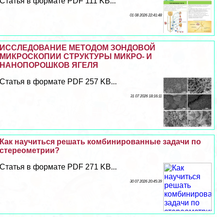
Статья в формате PDF 111 KB...
01 08 2026 22:41:48
ИССЛЕДОВАНИЕ МЕТОДОМ ЗОНДОВОЙ
МИКРОСКОПИИ СТРУКТУРЫ МИКРО- И
НАНОПОРОШКОВ ЯГЕЛЯ
Статья в формате PDF 257 KB...
31 07 2026 18:16:11
Как научиться решать комбинированные задачи по
стереометрии?
Статья в формате PDF 271 KB...
30 07 2026 20:45:39