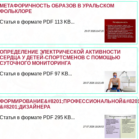
МЕТАФОРИЧНОСТЬ ОБРАЗОВ В УРАЛЬСКОМ
ФОЛЬКЛОРЕ
Статья в формате PDF 113 KB...
29 07 2026 8:47:20
ОПРЕДЕЛЕНИЕ ЭЛЕКТРИЧЕСКОЙ АКТИВНОСТИ
СЕРДЦА У ДЕТЕЙ-СПОРТСМЕНОВ С ПОМОЩЬЮ
СУТОЧНОГО МОНИТОРИНГА
Статья в формате PDF 97 KB...
28 07 2026 10:21:49
ФОРМИРОВАНИЕ&#8201;ПРОФЕССИОНАЛЬНОЙ&#8201;
&#8201;ДИЗАЙНЕРА
Статья в формате PDF 295 KB...
27 07 2026 18:26:53