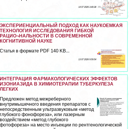
14 07 2026 3:40:38
ЭКСПЕРИЕНЦИАЛЬНЫЙ ПОДХОД КАК НАУКОЕМКАЯ
ТЕХНОЛОГИЯ ИССЛЕДОВАНИЯ ГИБКОЙ
РАЦИО¬НАЛЬНОСТИ В СОВРЕМЕННОЙ
КОГНИТИВНОЙ НАУКЕ
Статья в формате PDF 140 KB...
13 07 2026 9:59:54
ИНТЕГРАЦИЯ ФАРМАКОЛОГИЧЕСКИХ ЭФФЕКТОВ
ИЗОНИАЗИДА В ХИМИОТЕРАПИИ ТУБЕРКУЛЕЗА
ЛЕГКИХ
Предложен метод межреберного
внутримышечного введения препаратов с
непосредственным ультразвуковым «метод
глубокого фонофореза», или лазерным
воздействием «метод глубокого
фотофореза» на место инъекции по рентгенологической