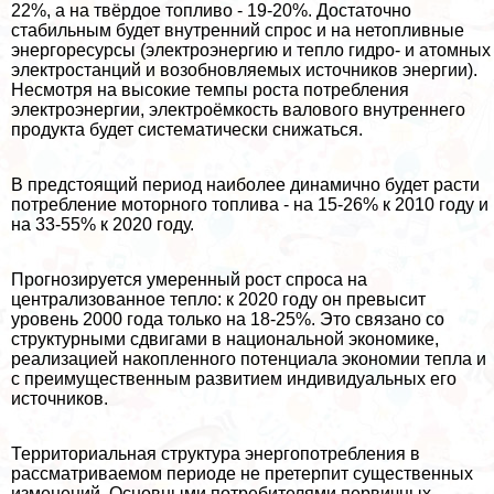
22%, а на твёрдое топливо - 19-20%. Достаточно
стабильным будет внутренний спрос и на нетопливные
энергоресурсы (электроэнергию и тепло гидро- и атомных
электростанций и возобновляемых источников энергии).
Несмотря на высокие темпы роста потрeбления
электроэнергии, электроёмкость валового внутреннего
продукта будет систематически снижаться.
В предстоящий период наиболее динамично будет расти
потрeбление моторного топлива - на 15-26% к 2010 году и
на 33-55% к 2020 году.
Прогнозируется умеренный рост спроса на
централизованное тепло: к 2020 году он превысит
уровень 2000 года только на 18-25%. Это связано со
структурными сдвигами в национальной экономике,
реализацией накопленного потенциала экономии тепла и
с преимущественным развитием индивидуальных его
источников.
Территориальная структура энергопотрeбления в
рассматриваемом периоде не претерпит существенных
изменений. Основными потребителями первичных