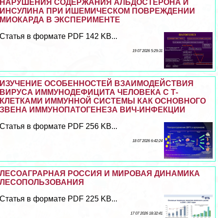
НАРУШЕНИЯ СОДЕРЖАНИЯ АЛЬДОСТЕРОНА И
ИНСУЛИНА ПРИ ИШЕМИЧЕСКОМ ПОВРЕЖДЕНИИ
МИОКАРДА В ЭКСПЕРИМЕНТЕ
Статья в формате PDF 142 KB...
19 07 2026 5:29:31
ИЗУЧЕНИЕ ОСОБЕННОСТЕЙ ВЗАИМОДЕЙСТВИЯ
ВИРУСА ИММУНОДЕФИЦИТА ЧЕЛОВЕКА С Т-
КЛЕТКАМИ ИММУННОЙ СИСТЕМЫ КАК ОСНОВНОГО
ЗВЕНА ИММУНОПАТОГЕНЕЗА ВИЧ-ИНФЕКЦИИ
Статья в формате PDF 256 KB...
18 07 2026 6:42:24
ЛЕСОАГРАРНАЯ РОССИЯ И МИРОВАЯ ДИНАМИКА
ЛЕСОПОЛЬЗОВАНИЯ
Статья в формате PDF 225 KB...
17 07 2026 18:32:41