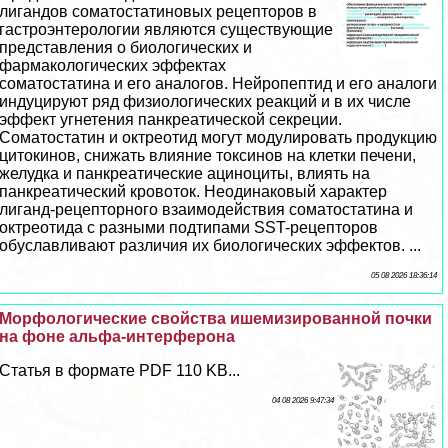
лигандов соматостатиновых рецепторов в
гастроэнтерологии являются существующие
представления о биологических и
фармакологических эффектах
соматостатина и его аналогов. Нейропептид и его аналоги
индуцируют ряд физиологических реакций и в их числе
эффект угнетения панкреатической секреции.
Соматостатин и октреотид могут модулировать продукцию
цитокинов, снижать влияние токсинов на клетки печени,
желудка и панкреатические ациноциты, влиять на
панкреатический кровоток. Неодинаковый хаpaктер
лиганд-рецепторного взаимодействия соматостатина и
октреотида с разными подтипами SST-рецепторов
обуславливают различия их биологических эффектов. ...
05 08 2026 18:36:14
Морфологические свойства ишемизированной почки
на фоне альфа-интерферона
Статья в формате PDF 110 KB...
04 08 2026 9:47:34