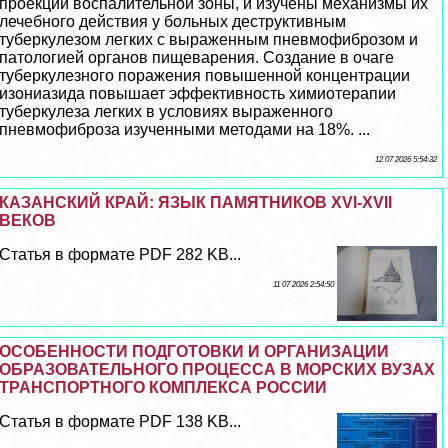
проекции воспалительной зоны, и изучены механизмы их
лечебного действия у больных деструктивным
туберкулезом легких с выраженным пневмофиброзом и
патологией органов пищеварения. Создание в очаге
туберкулезного поражения повышенной концентрации
изониазида повышает эффективность химиотерапии
туберкулеза легких в условиях выраженного
пневмофиброза изученными методами на 18%. ...
12 07 2026 5:54:32
КАЗАНСКИЙ КРАЙ: ЯЗЫК ПАМЯТНИКОВ XVI-XVII
ВЕКОВ
Статья в формате PDF 282 KB...
11 07 2026 2:54:50
ОСОБЕННОСТИ ПОДГОТОВКИ И ОРГАНИЗАЦИИ
ОБРАЗОВАТЕЛЬНОГО ПРОЦЕССА В МОРСКИХ ВУЗАХ
ТРАНСПОРТНОГО КОМПЛЕКСА РОССИИ
Статья в формате PDF 138 KB...