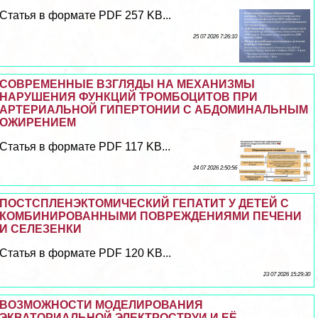
Статья в формате PDF 257 KB...
25 07 2026 7:26:10
СОВРЕМЕННЫЕ ВЗГЛЯДЫ НА МЕХАНИЗМЫ
НАРУШЕНИЯ ФУНКЦИЙ ТРОМБОЦИТОВ ПРИ
АРТЕРИАЛЬНОЙ ГИПЕРТОНИИ С АБДОМИНАЛЬНЫМ
ОЖИРЕНИЕМ
Статья в формате PDF 117 KB...
24 07 2026 2:50:56
ПОСТСПЛЕНЭКТОМИЧЕСКИЙ ГЕПАТИТ У ДЕТЕЙ С
КОМБИНИРОВАННЫМИ ПОВРЕЖДЕНИЯМИ ПЕЧЕНИ
И СЕЛЕЗЕНКИ
Статья в формате PDF 120 KB...
23 07 2026 15:29:30
ВОЗМОЖНОСТИ МОДЕЛИРОВАНИЯ
ЭКВАТОРИАЛЬНОЙ ЭЛЕКТРОСТРУИ И ЕЁ