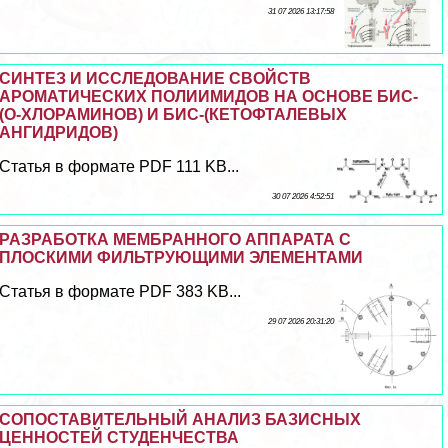
31 07 2026 13:17:58
СИНТЕЗ И ИССЛЕДОВАНИЕ СВОЙСТВ
АРОМАТИЧЕСКИХ ПОЛИИМИДОВ НА ОСНОВЕ БИС-
(О-ХЛОРАМИНОВ) И БИС-(КЕТОФТАЛЕВЫХ
АНГИДРИДОВ)
Статья в формате PDF 111 KB...
30 07 2026 4:52:51
РАЗРАБОТКА МЕМБРАННОГО АППАРАТА С
ПЛОСКИМИ ФИЛЬТРУЮЩИМИ ЭЛЕМЕНТАМИ
Статья в формате PDF 383 KB...
29 07 2026 20:31:20
СОПОСТАВИТЕЛЬНЫЙ АНАЛИЗ БАЗИСНЫХ
ЦЕННОСТЕЙ СТУДЕНЧЕСТВА