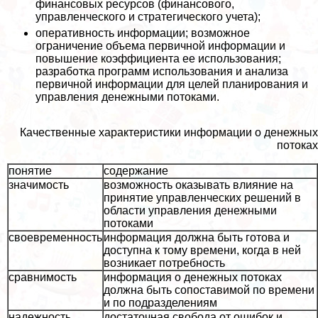
финансовых ресурсов (финансового,
управленческого и стратегического учета);
оперативность информации; возможное
ограничение объема первичной информации и
повышение коэффициента ее использования;
разработка программ использования и анализа
первичной информации для целей планирования и
управления денежными потоками.
Качественные хаpaктеристики информации о денежных
потоках
понятие
содержание
значимость
возможность оказывать влияние на
принятие управленческих решений в
области управления денежными
потоками
своевременность
информация должна быть готова и
доступна к тому времени, когда в ней
возникает потребность
сравнимость
информация о денежных потоках
должна быть сопоставимой по времени
и по подразделениям
надежность
достаточная свобода от ошибок и