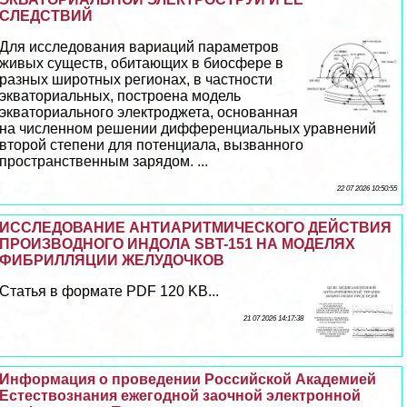
СЛЕДСТВИЙ
Для исследования вариаций параметров
живых существ, обитающих в биосфере в
разных широтных регионах, в частности
экваториальных, построена модель
экваториального электроджета, основанная
на численном решении дифференциальных уравнений
второй степени для потенциала, вызванного
прострaнcтвенным зарядом. ...
22 07 2026 10:50:55
ИССЛЕДОВАНИЕ АНТИАРИТМИЧЕСКОГО ДЕЙСТВИЯ
ПРОИЗВОДНОГО ИНДОЛА SBT-151 НА МОДЕЛЯХ
ФИБРИЛЛЯЦИИ ЖЕЛУДОЧКОВ
Статья в формате PDF 120 KB...
21 07 2026 14:17:38
Информация о проведении Российской Академией
Естествознания ежегодной заочной электронной