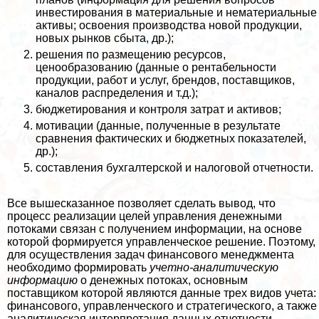
инвестирования в материальные и нематериальные
активы; освоения производства новой продукции,
новых рынков сбыта, др.);
решения по размещению ресурсов,
ценообразованию (данные о рентабельности
продукции, работ и услуг, брендов, поставщиков,
каналов распределения и т.д.);
бюджетирования и контроля затрат и активов;
мотивации (данные, полученные в результате
сравнения фактических и бюджетных показателей,
др.);
составления бухгалтерской и налоговой отчетности.
Все вышесказанное позволяет сделать вывод, что
процесс реализации целей управления денежными
потоками связан с получением информации, на основе
которой формируется управленческое решение. Поэтому,
для осуществления задач финансового менеджмента
необходимо формировать
учетно-
аналитическую
информацию
о денежных потоках, основным
поставщиком которой являются данные трех видов учета:
финансового, управленческого и стратегического, а также
аналитическая интерпретация данных отчетности