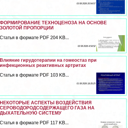
03 08 2026 20:54:57
ФОРМИРОВАНИЕ ТЕХНОЦЕНОЗА НА ОСНОВЕ
ЗОЛОТОЙ ПРОПОРЦИИ
Статья в формате PDF 204 KB...
02 08 2026 4:54:52
Влияние гирудотерапии на гомеостаз при
инфекционных реактивных артритах
Статья в формате PDF 103 KB...
01 08 2026 18:35:25
НЕКОТОРЫЕ АСПЕКТЫ ВОЗДЕЙСТВИЯ
СЕРОВОДОРОДСОДЕРЖАЩЕГО ГАЗА НА
ДЫХАТЕЛЬНУЮ СИСТЕМУ
Статья в формате PDF 117 KB...