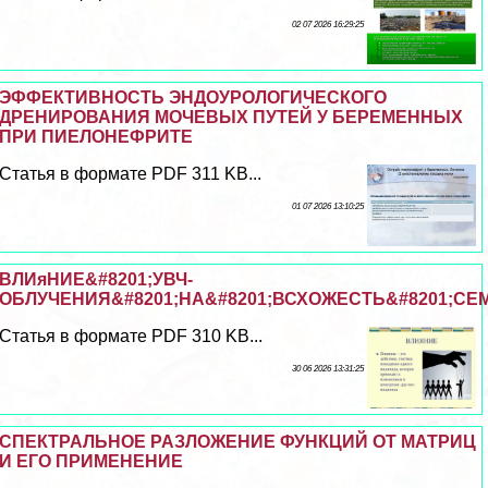
02 07 2026 16:29:25
ЭФФЕКТИВНОСТЬ ЭНДОУРОЛОГИЧЕСКОГО
ДРЕНИРОВАНИЯ МОЧЕВЫХ ПУТЕЙ У БЕРЕМЕННЫХ
ПРИ ПИЕЛОНЕФРИТЕ
Статья в формате PDF 311 KB...
01 07 2026 13:10:25
ВЛИяНИЕ&#8201;УВЧ-
ОБЛУЧЕНИЯ&#8201;НА&#8201;ВСХОЖЕСТЬ&#8201;СЕ
Статья в формате PDF 310 KB...
30 06 2026 13:31:25
СПЕКТРАЛЬНОЕ РАЗЛОЖЕНИЕ ФУНКЦИЙ ОТ МАТРИЦ
И ЕГО ПРИМЕНЕНИЕ