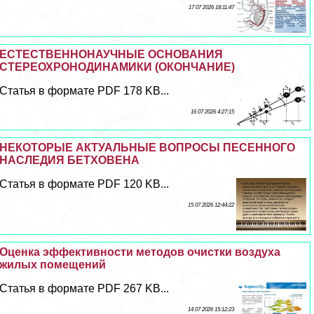
17 07 2026 18:11:47
ЕСТЕСТВЕННОНАУЧНЫЕ ОСНОВАНИЯ
СТЕРЕОХРОНОДИНАМИКИ (ОКОНЧАНИЕ)
Статья в формате PDF 178 KB...
16 07 2026 4:27:15
НЕКОТОРЫЕ АКТУАЛЬНЫЕ ВОПРОСЫ ПЕСЕННОГО
НАСЛЕДИЯ БЕТХОВЕНА
Статья в формате PDF 120 KB...
15 07 2026 12:44:22
Оценка эффективности методов очистки воздуха
жилых помещений
Статья в формате PDF 267 KB...
14 07 2026 15:12:23