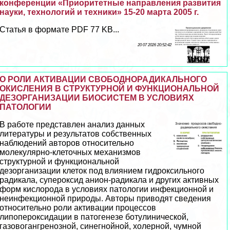
конференции «Приоритетные направления развития
науки, технологий и техники» 15-20 марта 2005 г.
Статья в формате PDF 77 KB...
20 07 2026 20:52:42
О РОЛИ АКТИВАЦИИ СВОБОДНОРАДИКАЛЬНОГО
ОКИСЛЕНИЯ В СТРУКТУРНОЙ И ФУНКЦИОНАЛЬНОЙ
ДЕЗОРГАНИЗАЦИИ БИОСИСТЕМ В УСЛОВИЯХ
ПАТОЛОГИИ
В работе представлен анализ данных
литературы и результатов собственных
наблюдений авторов относительно
молекулярно-клеточных механизмов
структурной и функциональной
дезорганизации клеток под влиянием гидроксильного
радикала, супероксид анион-радикала и других активных
форм кислорода в условиях патологии инфекционной и
неинфекционной природы. Авторы приводят сведения
относительно роли активации процессов
липопероксидации в патогенезе ботулинической,
газовогангренозной, синегнойной, холерной, чумной