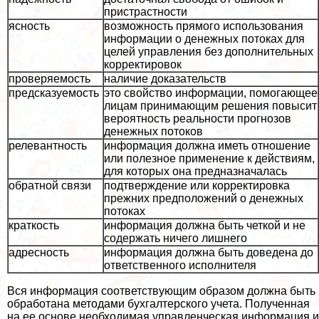
пристрастности
ясность
возможность прямого использования
информации о денежных потоках для
целей управления без дополнительных
корректировок
проверяемость
наличие доказательств
предсказуемость
это свойство информации, помогающее
лицам принимающим решения повысит
вероятность реальности прогнозов
денежных потоков
релевантность
информация должна иметь отношение
или полезное применение к действиям,
для которых она предназначалась
обратной связи
подтверждение или корректировка
прежних предположений о денежных
потоках
краткость
информация должна быть четкой и не
содержать ничего лишнего
адресность
информация должна быть доведена до
ответственного исполнителя
Вся информация соответствующим образом должна быть
обработана методами бухгалтерского учета. Полученная
на ее основе необходимая управленческая информация и