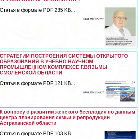
Статья в формате PDF 235 KB...
05 08 2026 17:42:51
СТРАТЕГИИ ПОСТРОЕНИЯ СИСТЕМЫ ОТКРЫТОГО
ОБРАЗОВАНИЯ В УЧЕБНО-НАУЧНОМ
ПРОМЫШЛЕННОМ КОМПЛЕКСЕ Г.ВЯЗЬМЫ
СМОЛЕНСКОЙ ОБЛАСТИ
Статья в формате PDF 121 KB...
04 08 2026 13:49:27
К вопросу о развитии женского бесплодия по данным
центра планирования семьи и репродукции
Астpaxaнской области
Статья в формате PDF 103 KB...