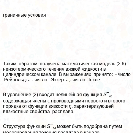
граничные условия
Таким образом, получена математическая модель (2 6)
неизотермического течения вязкой жидкости в
цилиндрическом канале. В выражениях принято: - число
Рейнольдса - число Эккерта;- число Пекле
В уравнение (2) входит нелинейная функция
S¯
ω
содержащая члeны с производными первого и второго
порядка от функции вязкости
η
, хаpaктеризующей
вязкостные свойства расплава.
Структура функции
S¯
может быть подобрана путем
ω
моделирования течения расплава в канале