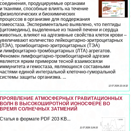
соединения, продуцируемые органами
и тканями, способные влиять на течение
физиологических и биохимических
процессов в организме для поддержания
гомеостаза. Экспериментально выявлено, что пептиды
(цитомедины), выделенные из тканей печени и сердца
животных, влияют на адгезивные свойства клеток крови –
увеличивают количество лейкоцитарно-эритроцитарных
(ЛЭА), тромбоцитарнo-эритроцитарных (ТЭА)
и лимфоцитарно-тромбоцитарных (ЛТА) агрегатов.
Феномен лимфоцитарно-тромбоцитарной адгезии
является ярким примером тесной взаимосвязи
иммунитета и гемостаза, являющихся составными
частями единой интегральной клеточно­-гумopaльной
системы защиты организма. ...
12 07 2026 22:14:32
ПРОЯВЛЕНИЕ АТМОСФЕРНЫХ ГРАВИТАЦИОННЫХ
ВОЛН В ВЫСОКОШИРОТНОЙ ИОНОСФЕРЕ ВО
ВРЕМЯ СОЛНЕЧНЫХ ЗАТМЕНИЙ
Статья в формате PDF 203 KB...
11 07 2026 3:24:33