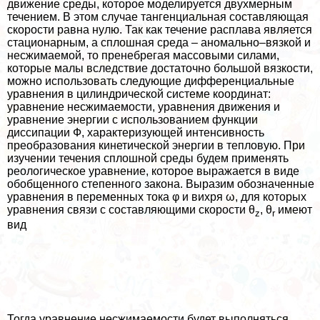
движение среды, которое моделируется двухмерным
течением. В этом случае тангенциальная составляющая
скорости равна нулю. Так как течение расплава является
стационарным, а сплошная среда – аномально–вязкой и
несжимаемой, то пренебрегая массовыми силами,
которые малы вследствие достаточно большой вязкости,
можно использовать следующие дифференциальные
уравнения в цилиндрической системе координат:
уравнение несжимаемости, уравнения движения и
уравнение энергии с использованием функции
диссипации Ф, хаpaктеризующей интенсивность
преобразования кинетической энергии в тепловую. При
изучении течения сплошной среды будем применять
реологическое уравнение, которое выражается в виде
обобщенного степенного закона. Выразим обозначенные
уравнения в переменных тока φ и вихря ω, для которых
уравнения связи с составляющими скорости θ
, θ
имеют
z
r
вид
Тогда уравнение несжимаемости будет выполняться