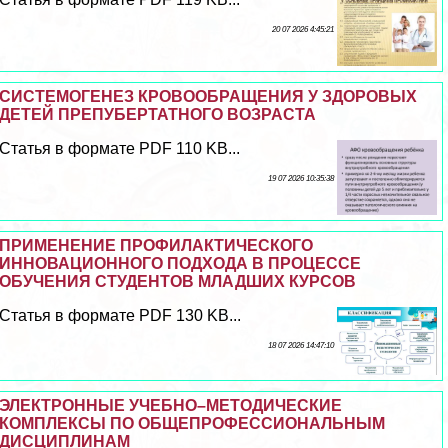
20 07 2026 4:45:21
СИСТЕМОГЕНЕЗ КРОВООБРАЩЕНИЯ У ЗДОРОВЫХ
ДЕТЕЙ ПРЕПУБЕРТАТНОГО ВОЗРАСТА
Статья в формате PDF 110 KB...
19 07 2026 10:35:38
ПРИМЕНЕНИЕ ПРОФИЛАКТИЧЕСКОГО
ИННОВАЦИОННОГО ПОДХОДА В ПРОЦЕССЕ
ОБУЧЕНИЯ СТУДЕНТОВ МЛАДШИХ КУРСОВ
Статья в формате PDF 130 KB...
18 07 2026 14:47:10
ЭЛЕКТРОННЫЕ УЧЕБНО–МЕТОДИЧЕСКИЕ
КОМПЛЕКСЫ ПО ОБЩЕПРОФЕССИОНАЛЬНЫМ
ДИСЦИПЛИНАМ