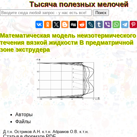
Тысяча полезных мелочей
Математическая модель неизотермического
течения вязкой жидкости В предматричной
зоне экструдера
Авторы
Файлы
Д.т.н. Остриков А.Н.
к.т.н. Абрамов О.В.
к.т.н.
Статья в формате PDF