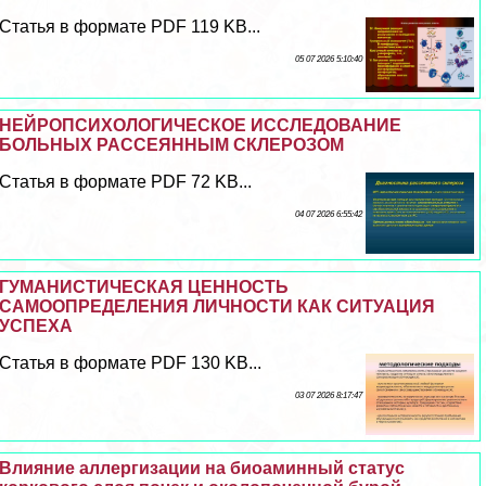
Статья в формате PDF 119 KB...
05 07 2026 5:10:40
НЕЙРОПСИХОЛОГИЧЕСКОЕ ИССЛЕДОВАНИЕ
БОЛЬНЫХ РАССЕЯННЫМ СКЛЕРОЗОМ
Статья в формате PDF 72 KB...
04 07 2026 6:55:42
ГУМАНИСТИЧЕСКАЯ ЦЕННОСТЬ
САМООПРЕДЕЛЕНИЯ ЛИЧНОСТИ КАК СИТУАЦИЯ
УСПЕХА
Статья в формате PDF 130 KB...
03 07 2026 8:17:47
Влияние аллергизации на биоаминный статус