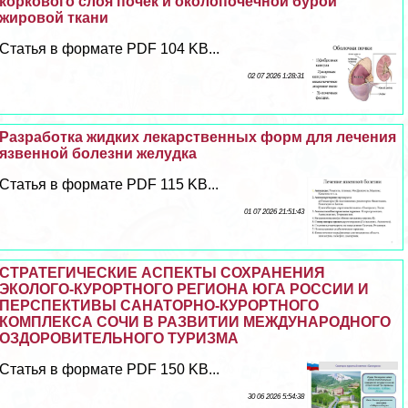
коркового слоя почек и околопочечной бурой
жировой ткани
Статья в формате PDF 104 KB...
02 07 2026 1:28:31
Разработка жидких лекарственных форм для лечения
язвенной болезни желудка
Статья в формате PDF 115 KB...
01 07 2026 21:51:43
СТРАТЕГИЧЕСКИЕ АСПЕКТЫ СОХРАНЕНИЯ
ЭКОЛОГО-КУРОРТНОГО РЕГИОНА ЮГА РОССИИ И
ПЕРСПЕКТИВЫ САНАТОРНО-КУРОРТНОГО
КОМПЛЕКСА СОЧИ В РАЗВИТИИ МЕЖДУНАРОДНОГО
ОЗДОРОВИТЕЛЬНОГО ТУРИЗМА
Статья в формате PDF 150 KB...
30 06 2026 5:54:38