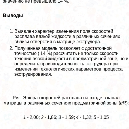
значению не превышало 14 %.
Выводы
Выявлен хаpaктер изменения поля скоростей
расплава вязкой жидкости в различных сечениях
вблизи отверстия в матрице экструдера.
Полученная модель позволяет с достаточной
точностью ( 14 %) рассчитать не только скорости
течения вязкой жидкости в предматричной зоне, но и
определить производительность экструдера при
изменении технологических параметров процесса
экструдирования.
Рис. Эпюра скоростей расплава на входе в канал
матрицы в различных сечениях предматричной зоны (
r/R
):
1
- 2,00;
2
- 1,86;
3
- 1,59;
4
- 1,32;
5
- 1,05