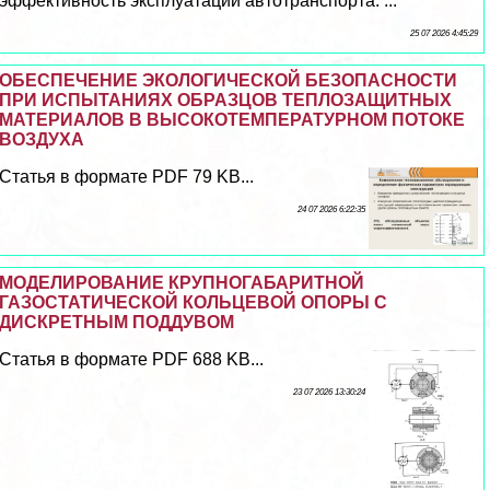
эффективность эксплуатации автотрaнcпорта. ...
25 07 2026 4:45:29
ОБЕСПЕЧЕНИЕ ЭКОЛОГИЧЕСКОЙ БЕЗОПАСНОСТИ
ПРИ ИСПЫТАНИЯХ ОБРАЗЦОВ ТЕПЛОЗАЩИТНЫХ
МАТЕРИАЛОВ В ВЫСОКОТЕМПЕРАТУРНОМ ПОТОКЕ
ВОЗДУХА
Статья в формате PDF 79 KB...
24 07 2026 6:22:35
МОДЕЛИРОВАНИЕ КРУПНОГАБАРИТНОЙ
ГАЗОСТАТИЧЕСКОЙ КОЛЬЦЕВОЙ ОПОРЫ С
ДИСКРЕТНЫМ ПОДДУВОМ
Статья в формате PDF 688 KB...
23 07 2026 13:30:24