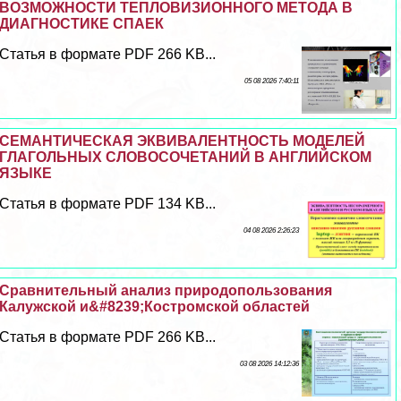
ВОЗМОЖНОСТИ ТЕПЛОВИЗИОННОГО МЕТОДА В
ДИАГНОСТИКЕ СПАЕК
Статья в формате PDF 266 KB...
05 08 2026 7:40:11
СЕМАНТИЧЕСКАЯ ЭКВИВАЛЕНТНОСТЬ МОДЕЛЕЙ
ГЛАГОЛЬНЫХ СЛОВОСОЧЕТАНИЙ В АНГЛИЙСКОМ
ЯЗЫКЕ
Статья в формате PDF 134 KB...
04 08 2026 2:26:23
Сравнительный анализ природопользования
Калужской и&#8239;Костромской областей
Статья в формате PDF 266 KB...
03 08 2026 14:12:36