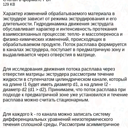
129 KB
Хаpaктер изменений обpaбатываемого материала в
экструдере зависит от режима экструдирования и его
длительности. Гидродинамика движения экструдата
обуславливает хаpaктер и интенсивность протекания
взаимосвязанных процессов: тепло- и массопереноса и
физико-химических изменений, происходящих в
обpaбатываемом продукте. Поток расплава формируется
в каналах экструдера, поступает в предматричную зону и
выдавливается через отверстия в матрице.
Для исследования движения потока расплава через
отверстия матрицы экструдера рассмотрим течение
жидкости в ступенчатом цилиндрическом канале, который
на длине l1 будет иметь диаметр d1, а на длине l2 -
диаметр d2 (d1 > d2). Принимаем, что поток расплава при
подходе к предматричной зоне уже установился и течение
расплава можно считать стационарным.
Для каждого k - го канала можно записать систему
дифференциальных уравнений неизотермического
течения сплошной среды. Рассмотрим асимметричное