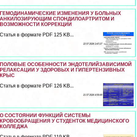
ГЕМОДИНАМИЧЕСКИЕ ИЗМЕНЕНИЯ У БОЛЬНЫХ
АНКИЛОЗИРУЮЩИМ СПОНДИЛОАРТРИТОМ И
ВОЗМОЖНОСТИ КОРРЕКЦИИ
Статья в формате PDF 125 KB...
22 07 2026 3:47:27
ПОЛОВЫЕ ОСОБЕННОСТИ ЭНДОТЕЛИЙЗАВИСИМОЙ
РЕЛАКСАЦИИ У ЗДОРОВЫХ И ГИПЕРТЕНЗИВНЫХ
КРЫС
Статья в формате PDF 126 KB...
21 07 2026 4:59:49
О СОСТОЯНИИ ФУНКЦИЙ СИСТЕМЫ
КРОВООБРАЩЕНИЯ У СТУДЕНТОК МЕДИЦИНСКОГО
КОЛЛЕДЖА
Статья в формате PDF 119 KB...