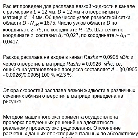
Расчет проведен для расплава вязкой жидкости в канале
с размерами
L
= 12 мм,
D
= 12 мм и отверстиями в
матрице
d
= 4 мм. Общее число узлов разностной сетки
области
D - N
= 1875. Число узлов области
D
по
zR
координате
z
-75, по координате
R
- 25. Шаг сетки по
координате
z
составил
Δ
=0,027, по координате
r- Δ
=
z
R
0,0417.
Расход расплава на входе в канал
Rashs
= 0,0905 м3/c и
3
через отверстие в матрице
Rashs
= 0,0926 м
/c, т.е.
ошибка на установление процесса составляет
Δ
= [(0,0905
- 0,0926)/0,0905] 100 % =2,3 %.
Эпюра скоростей расплава вязкой жидкости в различных
сечениях вблизи отверстия в матрице приведена на
рисунке.
Методом машинного эксперимента осуществлена
проверка полученных решений на адекватность
реальному процессу экструдирования. Отклонение
расчетных данных от экспериментальных по абсолютному