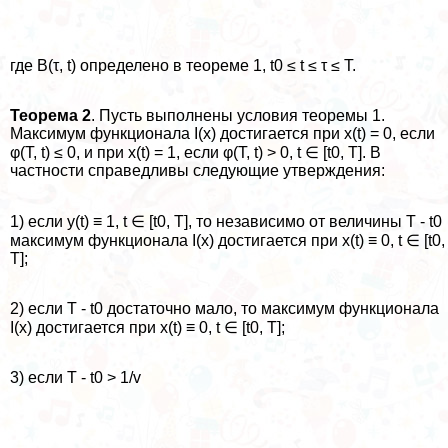
где B(τ, t) определено в теореме 1, t0 ≤ t ≤ τ ≤ T.
Теорема 2
. Пусть выполнены условия теоремы 1.
Максимум функционала I(x) достигается при x(t) = 0, если
φ(T, t) ≤ 0, и при x(t) = 1, если φ(T, t) > 0, t ∈ [t0, T]. В
частности справедливы следующие утверждения:
1) если y(t) ≡ 1, t ∈ [t0, T], то независимо от величины T - t0
максимум функционала I(x) достигается при x(t) ≡ 0, t ∈ [t0,
T];
2) если T - t0 достаточно мало, то максимум функционала
I(x) достигается при x(t) ≡ 0, t ∈ [t0, T];
3) если T - t0 > 1/v