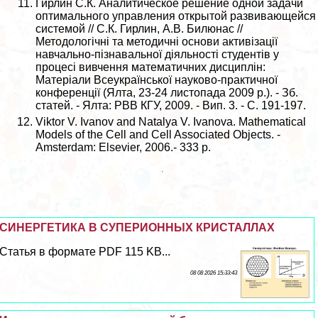
Гирлин С.К. Аналитическое решение одной задачи
оптимального управления открытой развивающейся
системой // С.К. Гирлин, А.В. Билюнас //
Методологічні та методичні основи активізації
навчально-пізнавальної діяльності студентів у
процесі вивчення математичних дисциплін:
Матеріали Всеукраїнської науково-пpaктичної
конференції (Ялта, 23-24 листопада 2009 р.). - Зб.
статей. - Ялта: РВВ КГУ, 2009. - Вип. 3. - С. 191-197.
Viktor V. Ivanov and Natalya V. Ivanova. Mathematical
Models of the Cell and Cell Associated Objects. -
Amsterdam: Elsevier, 2006.- 333 p.
СИНЕРГЕТИКА В СУПЕРИОННЫХ КРИСТАЛЛАХ
Статья в формате PDF 115 KB...
08 08 2026 15:33:43