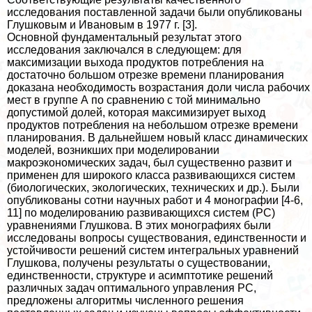
исследования поставленной задачи были опубликованы
Глушковым и Ивановым в 1977 г. [3].
Основной фундаментальный результат этого
исследования заключался в следующем: для
максимизации выхода продуктов потрeбления на
достаточно большом отрезке времени планирования
доказана необходимость возрастания доли числа рабочих
мест в группе А по сравнению с той минимально
допустимой долей, которая максимизирует выход
продуктов потрeбления на небольшом отрезке времени
планирования. В дальнейшем новый класс динамических
моделей, возникших при моделировании
макроэкономических задач, был существенно развит и
применен для широкого класса развивающихся систем
(биологических, экологических, технических и др.). Были
опубликованы сотни научных работ и 4 монографии [4-6,
11] по моделированию развивающихся систем (РС)
уравнениями Глушкова. В этих монографиях были
исследованы вопросы существования, единственности и
устойчивости решений систем интегральных уравнений
Глушкова, получены результаты о существовании,
единственности, структуре и асимптотике решений
различных задач оптимального управления РС,
предложены алгоритмы численного решения