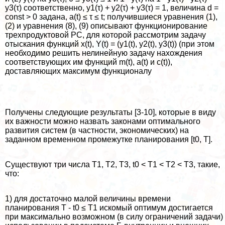
y3(τ) соответственно, y1(τ) + y2(τ) + y3(τ) = 1, величина d =
const > 0 задана, a(t) ≤ τ ≤ t; получившиеся уравнения (1),
(2) и уравнения (8), (9) описывают функционирование
трехпродуктовой РС, для которой рассмотрим задачу
отыскания функций x(t), Y(t) = (y1(t), y2(t), y3(t)) (при этом
необходимо решить нелинейную задачу нахождения
соответствующих им функций m(t), a(t) и c(t)),
доставляющих максимум функционалу
Получены следующие результаты [3-10], которые в виду
их важности можно назвать законами оптимального
развития систем (в частности, экономических) на
заданном временном промежутке планирования [t0, T].
Существуют три числа T1, T2, T3, t0 < T1 < T2 < T3, такие,
что:
1) для достаточно малой величины времени
планирования T - t0 ≤ T1 искомый оптимум достигается
при максимально возможном (в силу ограничений задачи)