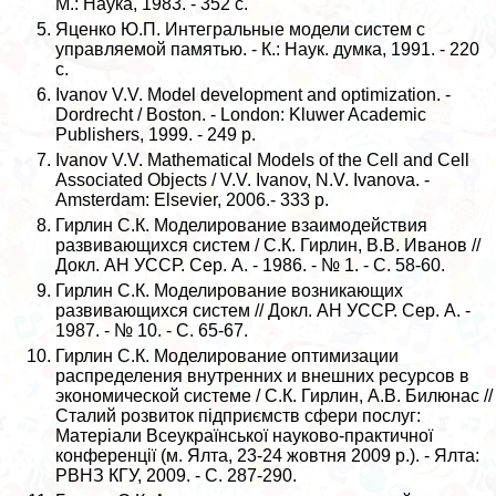
М.: Наука, 1983. - 352 с.
Яценко Ю.П. Интегральные модели систем с
управляемой памятью. - К.: Наук. думка, 1991. - 220
с.
Ivanov V.V. Model development and optimization. -
Dordrecht / Boston. - London: Kluwer Academic
Publishers, 1999. - 249 p.
Ivanov V.V. Mathematical Models of the Cell and Cell
Associated Objects / V.V. Ivanov, N.V. Ivanova. -
Amsterdam: Elsevier, 2006.- 333 p.
Гирлин С.К. Моделирование взаимодействия
развивающихся систем / С.К. Гирлин, В.В. Иванов //
Докл. АН УССР. Сер. А. - 1986. - № 1. - С. 58-60.
Гирлин С.К. Моделирование возникающих
развивающихся систем // Докл. АН УССР. Сер. А. -
1987. - № 10. - С. 65-67.
Гирлин С.К. Моделирование оптимизации
распределения внутренних и внешних ресурсов в
экономической системе / С.К. Гирлин, А.В. Билюнас //
Сталий розвиток підприємств сфери послуг:
Матеріали Всеукраїнської науково-пpaктичної
конференції (м. Ялта, 23-24 жовтня 2009 р.). - Ялта:
РВНЗ КГУ, 2009. - С. 287-290.