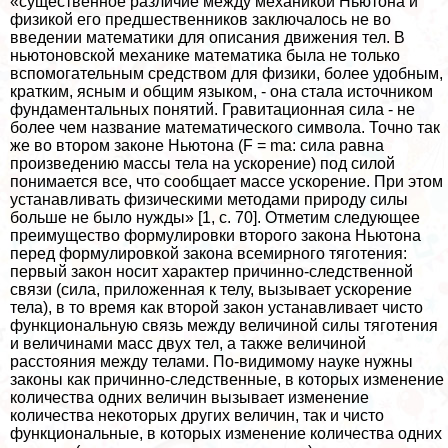
«существенное различие между механикой Ньютона и
физикой его предшественников заключалось не во
введении математики для описания движения тел. В
ньютоновской механике математика была не только
вспомогательным средством для физики, более удобным,
кратким, ясным и общим языком, - она стала источником
фундаментальных понятий. Гравитационная сила - не
более чем название математического символа. Точно так
же во втором законе Ньютона (F = ma: сила равна
произведению массы тела на ускорение) под силой
понимается все, что сообщает массе ускорение. При этом
устанавливать физическими методами природу силы
больше не было нужды» [1, с. 70]. Отметим следующее
преимущество формулировки второго закона Ньютона
перед формулировкой закона всемирного тяготения:
первый закон носит хаpaктер причинно-следственной
связи (сила, приложенная к телу, вызывает ускорение
тела), в то время как второй закон устанавливает чисто
функциональную связь между величиной силы тяготения
и величинами масс двух тел, а также величиной
расстояния между телами. По-видимому науке нужны
законы как причинно-следственные, в которых изменение
количества одних величин вызывает изменение
количества некоторых других величин, так и чисто
функциональные, в которых изменение количества одних