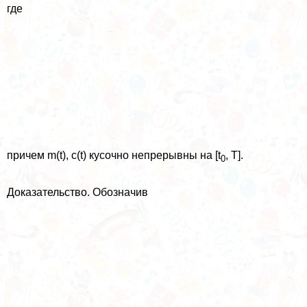
где
причем m(t), c(t) кусочно непрерывны на [t
, T].
0
Доказательство. Обозначив