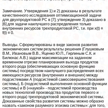
Замечание. Утверждения 1) и 2) доказаны в результате
качественного исследования оптимизационной задачи
для двухпродуктовой РС в [7]; утверждение 3) доказано в
[6] для задачи наилучшего распределения только
внутренних ресурсов трехпродуктовой РС, т.е. при x(t) ≡
f(t) ≡ 0.
Выводы. Сформулированы в виде законов развития
экономических систем результаты решения (Глушковым
В.М., Ивановым В.В., Яценко Ю.П., Гирлиным С.К. и
Билюнас А.В.) задачи максимизации на заданном
временном отрезке планирования выхода продуктов
второго рода (обеспечивающих основную функцию
системы) посредством наилучшего распределения всех
имеющихся ресурсов (внутренних и внешних) между
подсистемами А (подсистемой самосовершенствования
системы), Б (подсистемой выполнения основной функции
системы) и В («наукой» - подсистемой производства
новых технологий производства продуктов первого и
второго рода) трехпродуктовой экономической системы.
Доказанные свойства развития системы можно образно
назвать «законом разумного эгоизма системы»: для того,