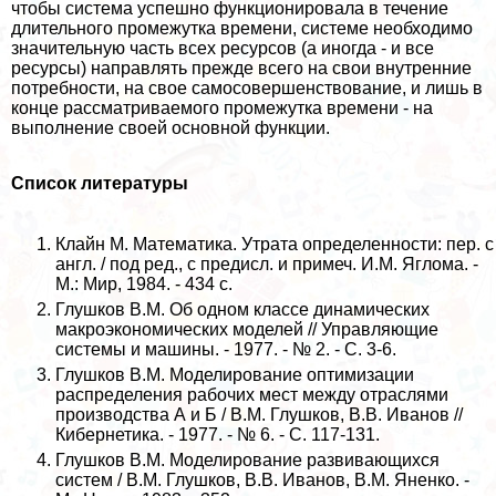
чтобы система успешно функционировала в течение
длительного промежутка времени, системе необходимо
значительную часть всех ресурсов (а иногда - и все
ресурсы) направлять прежде всего на свои внутренние
потребности, на свое самосовершенствование, и лишь в
конце рассматриваемого промежутка времени - на
выполнение своей основной функции.
Список литературы
Клайн М. Математика. Утрата определенности: пер. с
англ. / под ред., с предисл. и примеч. И.М. Яглома. -
М.: Мир, 1984. - 434 с.
Глушков В.М. Об одном классе динамических
макроэкономических моделей // Управляющие
системы и машины. - 1977. - № 2. - С. 3-6.
Глушков В.М. Моделирование оптимизации
распределения рабочих мест между отраслями
производства А и Б / В.М. Глушков, В.В. Иванов //
Кибернетика. - 1977. - № 6. - С. 117-131.
Глушков В.М. Моделирование развивающихся
систем / В.М. Глушков, В.В. Иванов, В.М. Яненко. -