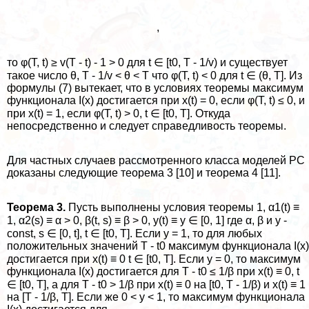
,
то φ(T, t) ≥ v(T - t) - 1 > 0 для t ∈ [t0, T - 1/v) и существует
такое число θ, T - 1/v < θ < T что φ(T, t) < 0 для t ∈ (θ, T]. Из
формулы (7) вытекает, что в условиях теоремы максимум
функционала I(x) достигается при x(t) = 0, если φ(T, t) ≤ 0, и
при x(t) = 1, если φ(T, t) > 0, t ∈ [t0, T]. Откуда
непосредственно и следует справедливость теоремы.
Для частных случаев рассмотренного класса моделей РС
доказаны следующие теорема 3 [10] и теорема 4 [11].
Теорема 3.
Пусть выполнены условия теоремы 1, α1(t) ≡
1, α2(s) ≡ α > 0, β(t, s) ≡ β > 0, y(t) ≡ y ∈ [0, 1] где α, β и y -
const, s ∈ [0, t], t ∈ [t0, T]. Если y = 1, то для любых
положительных значений T - t0 максимум функционала I(x)
достигается при x(t) ≡ 0 t ∈ [t0, T]. Если y = 0, то максимум
функционала I(x) достигается для T - t0 ≤ 1/β при x(t) ≡ 0, t
∈ [t0, T], а для T - t0 > 1/β при x(t) ≡ 0 на [t0, T - 1/β) и x(t) ≡ 1
на [T - 1/β, T]. Если же 0 < y < 1, то максимум функционала