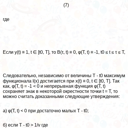
(7)
где
Если y(t) ≡ 1, t ∈ [t0, T], то B(τ, t) ≡ 0, φ(T, t) ≡ -1, t0 ≤ t ≤ τ ≤ T,
Следовательно, независимо от величины T - t0 максимум
функционала I(x) достигается при x(t) ≡ 0, t ∈ [t0, T]. Так
как, φ(T, t) = -1 < 0 и непрерывная функция φ(T, t)
сохраняет знак в некоторой окрестности точки t = T, то
можно считать доказанными следующие утверждения:
а) φ(T, t) < 0 при достаточно малых T - t0;
б) если T - t0 > 1/v где