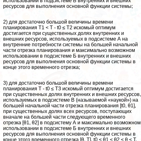
использовании в подсистеме Б внутренних и внешних
ресурсов для выполнения основной функции системы;
2) для достаточно большой величины времени
планирования T1 < T - t0 ≤ T2 искомый оптимум
достигается при существенных долях внутренних и
внешних ресурсов, используемых в подсистеме А на
внутренние потребности системы на большей начальной
части отрезка планирования и максимально возможном
использовании в подсистеме Б внутренних и внешних
ресурсов для выполнения основной функции системы в
конце этого временного отрезка;
3) для достаточно большой величины времени
планирования T - t0 ≤ T3 искомый оптимум достигается
при существенных долях внутренних и внешних ресурсов,
используемых в подсистеме B (называемой «наукой») на
большей начальной части отрезка планирования [t0, θ1],
при существенных долях всех ресурсов, поступающих
вначале на большей части следующего временного
отрезка [θ1, θ2] в подсистему А и максимально возможном
использовании в подсистеме Б внутренних и внешних
ресурсов для выполнения основной функции системы в
конце этого временного отрезка [θ, T], t0 < θ1 < θ2 < θ < T.