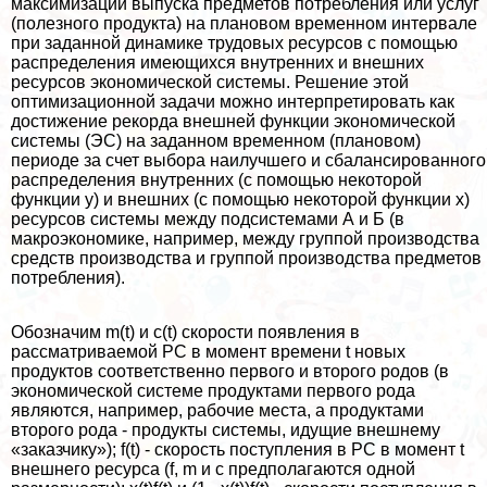
максимизации выпуска предметов потрeбления или услуг
(полезного продукта) на плановом временном интервале
при заданной динамике трудовых ресурсов с помощью
распределения имеющихся внутренних и внешних
ресурсов экономической системы. Решение этой
оптимизационной задачи можно интерпретировать как
достижение рекорда внешней функции экономической
системы (ЭС) на заданном временном (плановом)
периоде за счет выбора наилучшего и сбалансированного
распределения внутренних (с помощью некоторой
функции y) и внешних (с помощью некоторой функции x)
ресурсов системы между подсистемами А и Б (в
макроэкономике, например, между группой производства
средств производства и группой производства предметов
потрeбления).
Обозначим m(t) и c(t) скорости появления в
рассматриваемой РС в момент времени t новых
продуктов соответственно первого и второго родов (в
экономической системе продуктами первого рода
являются, например, рабочие места, а продуктами
второго рода - продукты системы, идущие внешнему
«заказчику»); f(t) - скорость поступления в РС в момент t
внешнего ресурса (f, m и c предполагаются одной