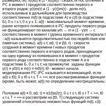
размерности); x(t)f(t) и (1 - x(t))f(t) - скорости поступления в
РС в момент t продуктов соответственно первого и
второго родов; y(τ)m(τ) и (1 - y(τ))m(τ) - доли m(τ),
используемые в дальнейшем для производства
соответственно m(t) (в подсистеме А) и c(t) (в подсистеме
Б), 0 ≤ τ ≤ t, 0 ≤ y ≤ 1; a(t) - максимальный момент времени,
ранее которого появившиеся в РС продукты первого рода
не функционируют по каналам ym → m и (1 - y)m → c
соответственно в момент t (длина временного интервала t
- a(t) называется продолжительностью последействия или
памятью системы), a(t) ≤ t; α(t, τ) и β(t, τ) - скорости
создания в момент времени t новых продуктов
соответственно первого и второго родов, приходящихся
на одну единицу из появившихся в момент τ продуктов
первого рода соответственно в подсистеме А и в
подсистеме Б, 0 ≤ τ ≤ t; на промежутке заданы функции
y(τ) ≡ y0(τ) и m(τ) ≡ m0(τ); t0 - момент начала
моделирования РС (РС называется возникающей, если
a(t) ≥ t0); 0 ≤ t0 ≤ t ≤ T < +∞; все рассматриваемые функции
(кроме, быть может, a(t)) по определению неотрицательны.
Положим a(t) ≡ 0, α(t, τ) ≡ α1(t)α2(τ), 0 ≤ τ ≤ t, t0 ≤ t T < +∞, t0
≤ t ≤ T < +∞ и рассмотрим на [t0, T] следующую систему
уравнений относительно неизвестных функций m(t), c(t):