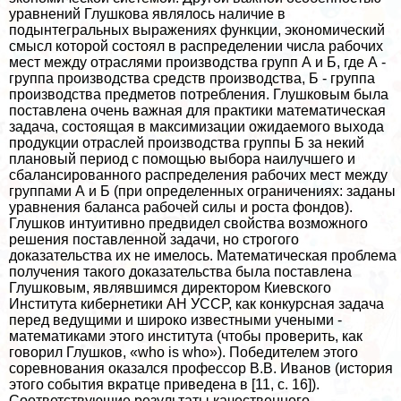
уравнений Глушкова являлось наличие в
подынтегральных выражениях функции, экономический
смысл которой состоял в распределении числа рабочих
мест между отраслями производства групп А и Б, где А -
группа производства средств производства, Б - группа
производства предметов потрeбления. Глушковым была
поставлена очень важная для пpaктики математическая
задача, состоящая в максимизации ожидаемого выхода
продукции отраслей производства группы Б за некий
плановый период с помощью выбора наилучшего и
сбалансированного распределения рабочих мест между
группами А и Б (при определенных ограничениях: заданы
уравнения баланса рабочей силы и роста фондов).
Глушков интуитивно предвидел свойства возможного
решения поставленной задачи, но строгого
доказательства их не имелось. Математическая проблема
получения такого доказательства была поставлена
Глушковым, являвшимся директором Киевского
Института кибернетики АН УССР, как конкурсная задача
перед ведущими и широко известными учеными -
математиками этого института (чтобы проверить, как
говорил Глушков, «who is who»). Победителем этого
соревнования оказался профессор В.В. Иванов (история
этого события вкратце приведена в [11, с. 16]).
Соответствующие результаты качественного