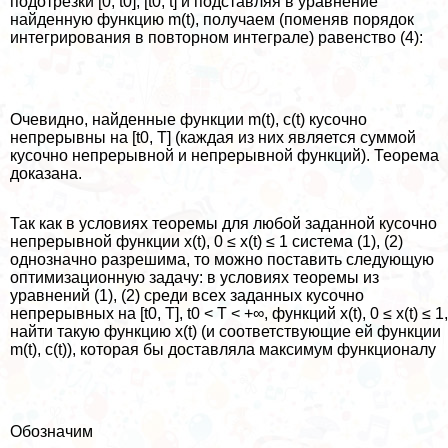
подотрезки [0, t0], [t0, t] и подставляя в уравнение
найденную функцию m(t), получаем (поменяв порядок
интегрирования в повторном интеграле) равенство (4):
Очевидно, найденные функции m(t), c(t) кусочно
непрерывны на [t0, T] (каждая из них является суммой
кусочно непрерывной и непрерывной функций). Теорема
доказана.
Так как в условиях теоремы для любой заданной кусочно
непрерывной функции x(t), 0 ≤ x(t) ≤ 1 система (1), (2)
однозначно разрешима, то можно поставить следующую
оптимизационную задачу: в условиях теоремы из
уравнений (1), (2) среди всех заданных кусочно
непрерывных на [t0, T], t0 < T < +∞, функций x(t), 0 ≤ x(t) ≤ 1,
найти такую функцию x(t) (и соответствующие ей функции
m(t), c(t)), которая бы доставляла максимум функционалу
Обозначим