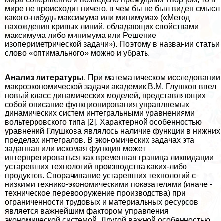
мире не происходит ничего, в чем бы не был виден смысл
какого-нибудь максимума или минимума» («Метод
нахождения кривых линий, обладающих свойствами
максимума либо минимума или Решение
изопериметрической задачи»). Поэтому в названии статьи
слово «оптимального» можно и убрать.
Анализ литературы
. При математическом исследовании
макроэкономической задачи академик В.М. Глушков ввел
новый класс динамических моделей, представляющих
собой описание функционирования управляемых
динамических систем интегральными уравнениями
вольтерровского типа [2]. Хаpaктерной особенностью
уравнений Глушкова являлось наличие функции в нижних
пределах интегралов. В экономических задачах эта
заданная или искомая функция может
интерпретироваться как временная граница ликвидации
устаревших технологий производства каких-либо
продуктов. Сворачивание устаревших технологий с
низкими технико-экономическими показателями (иначе -
техническое перевооружение производства) при
ограниченности трудовых и материальных ресурсов
является важнейшим фактором управления
экономической системой. Другой важной особенностью