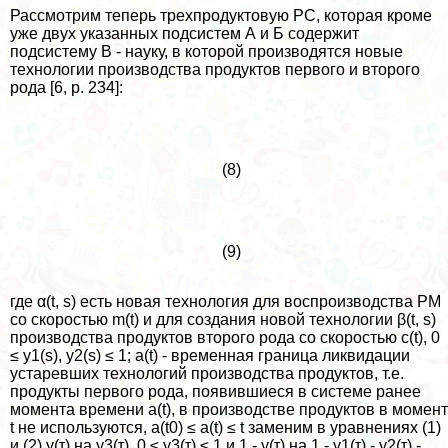
Рассмотрим теперь трехпродуктовую РС, которая кроме
уже двух указанных подсистем А и Б содержит
подсистему В - науку, в которой производятся новые
технологии производства продуктов первого и второго
рода [6, p. 234]:
(8)
(9)
где α(t, s) есть новая технология для воспроизводства РМ
со скоростью m(t) и для создания новой технологии β(t, s)
производства продуктов второго рода со скоростью c(t), 0
≤ y1(s), y2(s) ≤ 1; a(t) - временная граница ликвидации
устаревших технологий производства продуктов, т.е.
продукты первого рода, появившиеся в системе ранее
момента времени a(t), в производстве продуктов в момент
t не используются, a(t0) ≤ a(t) ≤ t заменим в уравнениях (1)
и (2) y(τ) на y3(τ), 0 ≤ y3(τ) ≤ 1 и 1 - y(τ) на 1 - y1(τ) - y2(τ) -