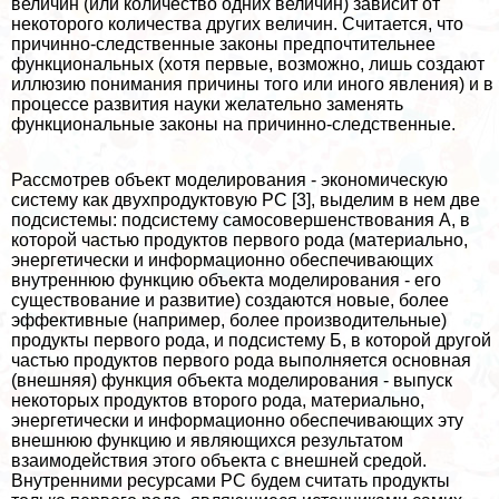
величин (или количество одних величин) зависит от
некоторого количества других величин. Считается, что
причинно-следственные законы предпочтительнее
функциональных (хотя первые, возможно, лишь создают
иллюзию понимания причины того или иного явления) и в
процессе развития науки желательно заменять
функциональные законы на причинно-следственные.
Рассмотрев объект моделирования - экономическую
систему как двухпродуктовую РС [3], выделим в нем две
подсистемы: подсистему самосовершенствования А, в
которой частью продуктов первого рода (материально,
энергетически и информационно обеспечивающих
внутреннюю функцию объекта моделирования - его
существование и развитие) создаются новые, более
эффективные (например, более производительные)
продукты первого рода, и подсистему Б, в которой другой
частью продуктов первого рода выполняется основная
(внешняя) функция объекта моделирования - выпуск
некоторых продуктов второго рода, материально,
энергетически и информационно обеспечивающих эту
внешнюю функцию и являющихся результатом
взаимодействия этого объекта с внешней средой.
Внутренними ресурсами РС будем считать продукты