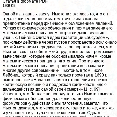
Статья в формате PDF
1209 KB
Одной из главных заслуг Ньютона являлось то, что он
отдал количественным математическим законам
предпочтение перед физическим объяснением явлений.
«Отказ от физического объяснения и прямая замена его
математическим описанием потрясли даже великих
ученых. Гюйгенс считал идею гравитации «абсурдом»,
поскольку действие через пустое прострaнcтво исключало
всякий механизм передачи силы; он поражался тем, что
Ньютон взял на себя тяжкий труд и выполнил громоздкие
вычисления, которые не обосновывались ничем, кроме
математического принципа тяготения. Против чисто
математического описания гравитации возражали и
многие другие современники Ньютона, в том числе
Лейбниц, который сразу, как только прочитал в 1690 г.
ньютоновские «Начала», занял в отношении их резко
критическую позицию и продолжал критиковать идею
дальнодействия до самой своей cмepти» [1, с. 69].
Известно, что Лаплас по поводу того, что Ньютон вместо
физического объяснения дал количественную
формулировку действия силы тяготения, заметил, что
Ньютон доказал, что человек и стул одно и то же, «так как
и у человека и у стула четыре конечности». Однако