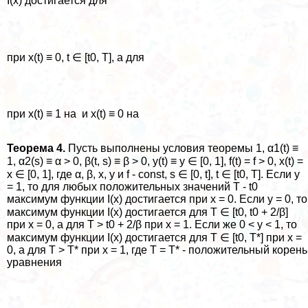
I(x) достигается для
при x(t) ≡ 0, t ∈ [t0, T], а для
при x(t) ≡ 1 на и x(t) ≡ 0 на
Теорема 4.
Пусть выполнены условия теоремы 1, α1(t) ≡
1, α2(s) ≡ α > 0, β(t, s) ≡ β > 0, y(t) ≡ y ∈ [0, 1], f(t) = f > 0, x(t) =
x ∈ [0, 1], где α, β, x, y и f - const, s ∈ [0, t], t ∈ [t0, T]. Если y
= 1, то для любых положительных значений T - t0
максимум функции I(x) достигается при x = 0. Если y = 0, то
максимум функции I(x) достигается для T ∈ [t0, t0 + 2/β]
при x = 0, а для T > t0 + 2/β при x = 1. Если же 0 < y < 1, то
максимум функции I(x) достигается для T ∈ [t0, T*] при x =
0, а для T > T* при x = 1, где T = T* - положительный корень
уравнения