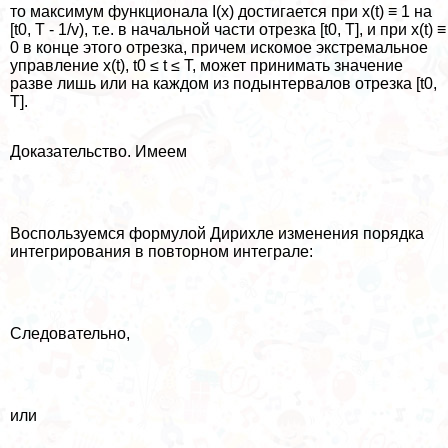
то максимум функционала I(x) достигается при x(t) ≡ 1 на
[t0, T - 1/v), т.е. в начальной части отрезка [t0, T], и при x(t) ≡
0 в конце этого отрезка, причем искомое экстремальное
управление x(t), t0 ≤ t ≤ T, может принимать значение
разве лишь или на каждом из подынтервалов отрезка [t0,
T].
Доказательство. Имеем
Воспользуемся формулой Дирихле изменения порядка
интегрирования в повторном интеграле:
Следовательно,
или