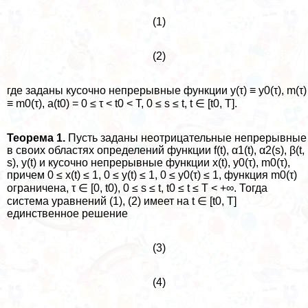
(1)
(2)
где заданы кусочно непрерывные функции y(τ) ≡ y0(τ), m(τ)
≡ m0(τ), a(t0) = 0 ≤ τ < t0 < T, 0 ≤ s ≤ t, t ∈ [t0, T].
Теорема 1.
Пусть заданы неотрицательные непрерывные
в своих областях определений функции f(t), α1(t), α2(s), β(t,
s), y(t) и кусочно непрерывные функции x(t), y0(τ), m0(τ),
причем 0 ≤ x(t) ≤ 1, 0 ≤ y(t) ≤ 1, 0 ≤ y0(τ) ≤ 1, функция m0(τ)
ограничена, τ ∈ [0, t0), 0 ≤ s ≤ t, t0 ≤ t ≤ T < +∞. Тогда
система уравнений (1), (2) имеет на t ∈ [t0, T]
единственное решение
(3)
(4)