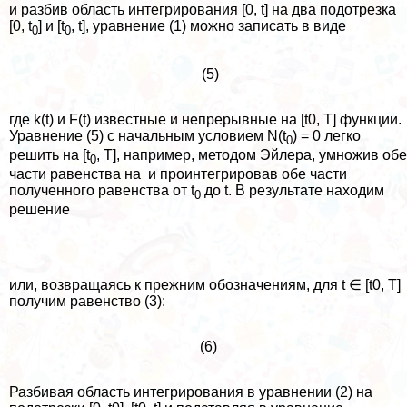
и разбив область интегрирования [0, t] на два подотрезка
[0, t
] и [t
, t], уравнение (1) можно записать в виде
0
0
(5)
где k(t) и F(t) известные и непрерывные на [t0, T] функции.
Уравнение (5) с начальным условием N(t
) = 0 легко
0
решить на [t
, T], например, методом Эйлера, умножив обе
0
части равенства на и проинтегрировав обе части
полученного равенства от t
до t. В результате находим
0
решение
или, возвращаясь к прежним обозначениям, для t ∈ [t0, T]
получим равенство (3):
(6)
Разбивая область интегрирования в уравнении (2) на