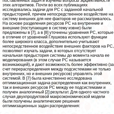
поставленных задач и изучены вопросы эффективности
этих алгоритмов. Почти во всех публикациях
исследовались задачи для РС с заданной начальной
предысторией, причем непосредственное воздействие на
систему внешних для нее факторов не рассматривалось.
На основе разделения ресурсов РС на внутренние и
внешние (поступающие в систему извне) были
предложены в [7], а в [8] уточнены уравнения РС, которые
в отличие от уравнений Глушкова используют функции
более широкого класса, дополнительно учитывают
непосредственное воздействие внешних факторов на РС,
позволяют изучать задачи, в которых отсутствует
начальная предыстория системы до момента начала ее
моделирования (в этом случае РС называется
возникающей), и дают возможность более эффективно (за
счет перераспределения между подсистемами не только
внутренних, но и внешних ресурсов) управлять этой
системой. В [7] была качественно исследована
оптимизационная задача распределения как внутренних,
так и внешних ресурсов РС между ее подсистемами и
получен аналогичный [2] результат. Для одного частного
случая двухпродуктовой макроэкономической модели
были получены аналитические решения
оптимизационных задач распределения: