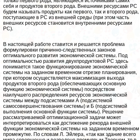
только первого рода, являющиеся источниками самих
себя и продуктов второго рода. Внешними ресурсами РС
будем называть продукты как первого, так и второго рода,
поступающие в РС из внешней среды (при этом часть
внешних ресурсов становится внутренними ресурсами
РС).
В настоящей работе ставится и решается проблема
формулировки причинно-следственных законов
оптимального развития экономической системы. Под
оптимальностью развития двухпродуктовой РС здесь
понимается такое функционирование экономической
системы на заданном временном отрезке планирования,
при котором осуществляется максимизация выхода
продуктов второго рода (обеспечивающих основную
функцию экономической системы) посредством
наилучшего распределения ресурсов экономической
системы между подсистемами А (подсистемой
самосовершенствования системы) и Б (подсистемой
выполнения основной функции системы). Решение
рассматриваемой оптимизационной задачи может
интерпретироваться как достижение рекорда внешней
функции экономической системы на заданном временном
промежутке. По словам Л. Эйлера, «так как здание всего
мира совершенно и возведено премудрым Творцом, то в