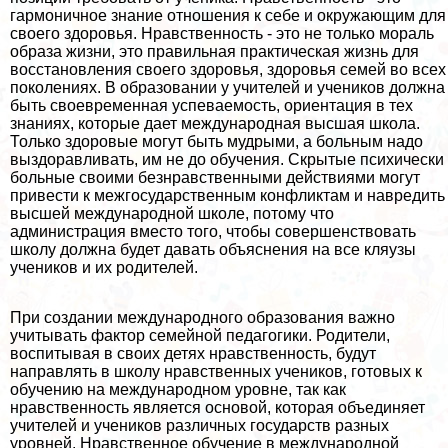
гармоничное знание отношения к себе и окружающим для
своего здоровья. Нравственность - это не только мораль
образа жизни, это правильная пpaктическая жизнь для
восстановления своего здоровья, здоровья семей во всех
поколениях. В образовании у учителей и учеников должна
быть своевременная успеваемость, ориентация в тех
знаниях, которые дает международная высшая школа.
Только здоровые могут быть мудрыми, а больным надо
выздоравливать, им не до обучения. Скрытые психически
больные своими безнравственными действиями могут
привести к межгосударственным конфликтам и навредить
высшей международной школе, потому что
администрация вместо того, чтобы совершенствовать
школу должна будет давать объяснения на все кляузы
учеников и их родителей.
При создании международного образования важно
учитывать фактор семейной педагогики. Родители,
воспитывая в своих детях нравственность, будут
направлять в школу нравственных учеников, готовых к
обучению на международном уровне, так как
нравственность является основой, которая объединяет
учителей и учеников различных государств разных
уровней. Нравственное обучение в международной