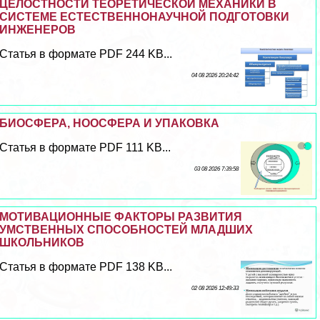
ЦЕЛОСТНОСТИ ТЕОРЕТИЧЕСКОЙ МЕХАНИКИ В
СИСТЕМЕ ЕСТЕСТВЕННОНАУЧНОЙ ПОДГОТОВКИ
ИНЖЕНЕРОВ
Статья в формате PDF 244 KB...
04 08 2026 20:24:42
БИОСФЕРА, НООСФЕРА И УПАКОВКА
Статья в формате PDF 111 KB...
03 08 2026 7:39:58
МОТИВАЦИОННЫЕ ФАКТОРЫ РАЗВИТИЯ
УМСТВЕННЫХ СПОСОБНОСТЕЙ МЛАДШИХ
ШКОЛЬНИКОВ
Статья в формате PDF 138 KB...
02 08 2026 12:49:33