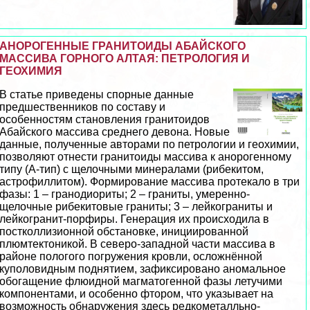
АНОРОГЕННЫЕ ГРАНИТОИДЫ АБАЙСКОГО
МАССИВА ГОРНОГО АЛТАЯ: ПЕТРОЛОГИЯ И
ГЕОХИМИЯ
В статье приведены спopные данные
предшественников по составу и
особенностям становления гранитоидов
Абайского массива среднего девона. Новые
данные, полученные авторами по петрологии и геохимии,
позволяют отнести гранитоиды массива к анорогенному
типу (А-тип) с щелочными минералами (рибекитом,
астрофиллитом). Формирование массива протекало в три
фазы: 1 – гранодиориты; 2 – граниты, умеренно-
щелочные рибекитовые граниты; 3 – лейкограниты и
лейкогранит-порфиры. Генерация их происходила в
постколлизионной обстановке, инициированной
плюмтектоникой. В северо-западной части массива в
районе пологого погружения кровли, осложнённой
куполовидным поднятием, зафиксировано аномальное
обогащение флюидной магматогенной фазы летучими
компонентами, и особенно фтором, что указывает на
возможность обнаружения здесь редкометалльно-