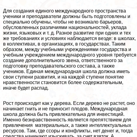
Для создания единого международного прострaнcтва
ученики и преподаватели должны быть подготовлены и
специально обучены, чтобы не возникало барьеров,
обусловленных различиями национальностей, уклада
жизни, языковых и т. д. Разное развитие при одних и тех
же требованиях и условиях наблюдается везде: в школах,
в коллективах, в организациях, в государствах. Таким
образом, между учебными учреждениями государства и
учебным учреждением международного уровня требуется
создание дополнительного звена, ответственного за
подготовку преподавательского состава, а также
учеников. Единая международная школа должна иметь
свои ступени развития, и на каждой ступени понятие
нравственности становится более содержательным,
иначе будет распад.
Рост происходит как у дерева. Если дерево не растет, оно
начинает гнить и не приносит плодов. Международная
школа должна быть привлекательна для инвестиций.
Именно безнравственность является препятствием для
привлечения материальных, а также интеллектуальных
ресурсов. Там, где ссоры и конфликты, нет денег и, тогда
средства начинают изыскивать за счет взяток. А