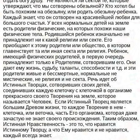
отдать богу душу. Не являются ли сектой те, которые
утверждают, что мы сотворены обезьяной? Кто хотел бы
быть похожим на обезьяну, или родить обезьяну-ребенка.
Каждый знает, что он сотворен на красивейшей любви для
большого счастья. У всех нормальных детей на земле
есть родители физические, на которых похожи наши
физические тела. Родившийся ребенок изначально не
принадлежит ни к какой религии или секте. Его
приобщают к этому родители или общество, в котором
главенствует та или иная секта или религия. Ребенок,
имеющий физических родителей, в первую очередь
принадлежит только к Родителям, сотворившим его. Они
дают ему жизнь, судьбу, таланты, способности и т.д. и эти
родители живые и бесcмepтные, нормальные не
мистические, не религия и не секта. Речь идет об
Истинных Творцах, сотворивших своих детей,
соединивших каждую клеточку с клеточкой в организме
прекрасного своего Творения на земле, которое
называется Человек. Если Истинный Творец является
большим Древом жизни, то каждое Творение в нем -
клеточка, или веточка, часть Его организма, которая даже
зачастую не знает своего происхождения. Таким образом,
Истинная Нравственность - это то, что нравится
Истинному Творцу, а что Ему нравится и не нравится,
каждый всегда знает.