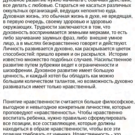
все делать с любовью. Стараться не касаться различных
оккультных организаций, ведущих непонятно куда.
Духовная жизнь, это обычная жизнь в духе, не вредящая,
в первую очередь, своему здоровью и здоровью
окружающих. Трудности заключаются в том, что
духовность воспринимается земными мерками, то есть
либо заучивание заумных фраз, либо внешне умное
лицо, а в мыслях безнравственно говорят и действуют.
Личность развивается духовно, как раскрывается цветок
способностей: пришло время и он раскрылся. Истории
известно множество подобных случаев. Насильственное
развитие путем зубрежки ведет к ограниченности и
шизофрении. Духовное развитие имеет большую
ценность, и каждый хотел бы обладать как можно
большим количеством талантов, но возможность духовно
развиваться имеет только нравственный.
Понятие нравственности считается больше философское,
выгодное и невыгодное конкретным личностям, которые
проповедуют «нравственность». Чтобы нравственно
воспитать ребенка, нужно правильно сформулировать
все позиции, все составляющее, которые должны
находиться в образе нравственности, чтобы все эти
позиции требовать от ученика. Нравственность - это