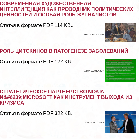
СОВРЕМЕННАЯ ХУДОЖЕСТВЕННАЯ
ИНТЕЛЛИГЕНЦИЯ КАК ПРОВОДНИК ПОЛИТИЧЕСКИХ
ЦЕННОСТЕЙ И ОСОБАЯ РОЛЬ ЖУРНАЛИСТОВ
Статья в формате PDF 114 KB...
16 07 2026 14:22:30
РОЛЬ ЦИТОКИНОВ В ПАТОГЕНЕЗЕ ЗАБОЛЕВАНИЙ
Статья в формате PDF 122 KB...
15 07 2026 6:43:27
СТРАТЕГИЧЕСКОЕ ПАРТНЕРСТВО NOKIA
И&#8239;MICROSOFT КАК ИНСТРУМЕНТ ВЫХОДА ИЗ
КРИЗИСА
Статья в формате PDF 322 KB...
14 07 2026 11:37:48