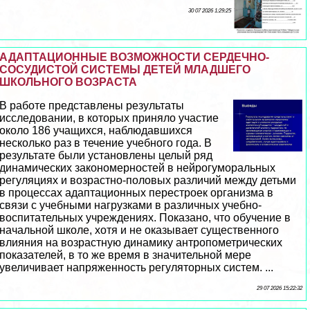
30 07 2026 1:29:25
АДАПТАЦИОННЫЕ ВОЗМОЖНОСТИ СЕРДЕЧНО-
СОСУДИСТОЙ СИСТЕМЫ ДЕТЕЙ МЛАДШЕГО
ШКОЛЬНОГО ВОЗРАСТА
В работе представлены результаты
исследовании, в которых приняло участие
около 186 учащихся, наблюдавшихся
несколько раз в течение учебного года. В
результате были установлены целый ряд
динамических закономерностей в нейрогумopaльных
регуляциях и возрастно-пoлoвых различий между детьми
в процессах адаптационных перестроек организма в
связи с учебными нагрузками в различных учебно-
воспитательных учреждениях. Показано, что обучение в
начальной школе, хотя и не оказывает существенного
влияния на возрастную динамику антропометрических
показателей, в то же время в значительной мере
увеличивает напряженность регуляторных систем. ...
29 07 2026 15:22:32