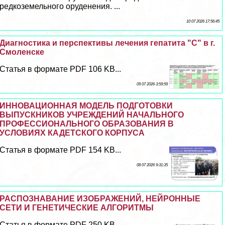
редкоземельного оруденения. ...
10 07 2026 17:56:45
Диагностика и перспективы лечения гепатита "С" в г.
Смоленске
Статья в формате PDF 106 KB...
09 07 2026 3:59:59
ИННОВАЦИОННАЯ МОДЕЛЬ ПОДГОТОВКИ
ВЫПУСКНИКОВ УЧРЕЖДЕНИЙ НАЧАЛЬНОГО
ПРОФЕССИОНАЛЬНОГО ОБРАЗОВАНИЯ В
УСЛОВИЯХ КАДЕТСКОГО КОРПУСА
Статья в формате PDF 154 KB...
08 07 2026 9:31:35
РАСПОЗНАВАНИЕ ИЗОБРАЖЕНИЙ, НЕЙРОННЫЕ
СЕТИ И ГЕНЕТИЧЕСКИЕ АЛГОРИТМЫ
Статья в формате PDF 250 KB...