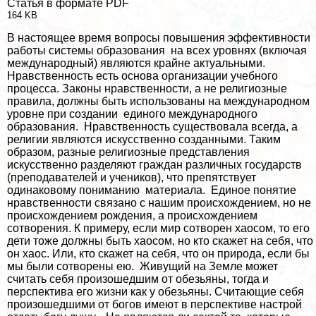
Статья в формате PDF
164 KB
В настоящее время вопросы повышения эффективности
работы системы образования на всех уровнях (включая
международный) являются крайне актуальными.
Нравственность есть основа организации учебного
процесса. Законы нравственности, а не религиозные
правила, должны быть использованы на международном
уровне при создании единого международного
образования. Нравственность существовала всегда, а
религии являются искусственно созданными. Таким
образом, разные религиозные представления
искусственно разделяют граждан различных государств
(преподавателей и учеников), что препятствует
одинаковому пониманию материала. Единое понятие
нравственности связано с нашим происхождением, но не
происхождением рождения, а происхождением
сотворения. К примеру, если мир сотворен хаосом, то его
дети тоже должны быть хаосом, но кто скажет на себя, что
он хаос. Или, кто скажет на себя, что он природа, если бы
мы были сотворены ею. Живущий на Земле может
считать себя произошедшим от обезьяны, тогда и
перспектива его жизни как у обезьяны. Считающие себя
произошедшими от богов имеют в перспективе настрой