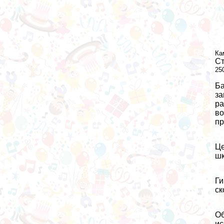
Ка
Ст
25
Ба
за
ра
во
пр
Це
шк
Ги
ск
О
ис