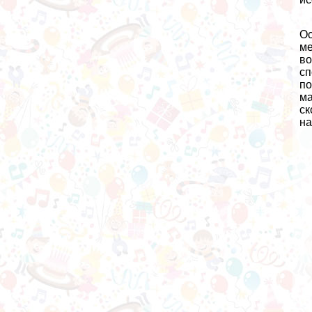
Ос
ме
во
сп
по
м
ск
на