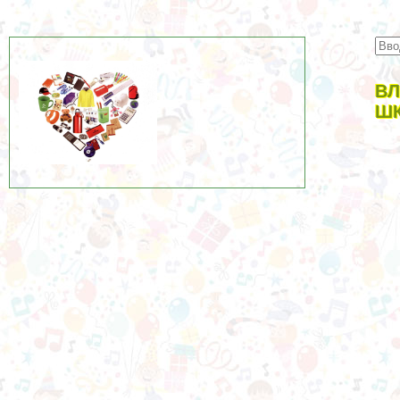
ВЛ
ШК