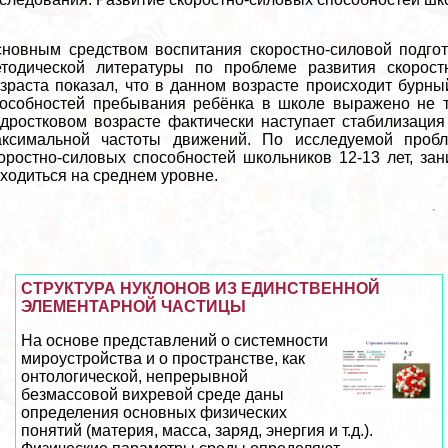
новным средством воспитания скоростно-силовой подгот
тодической литературы по проблеме развития скорост
зраста показал, что в данном возрасте происходит бурны
особностей пребывания ребёнка в школе выражено не та
дростковом возрасте фактически наступает стабилизация
аксимальной частоты движений. По исследуемой пробл
оростно-силовых способностей школьников 12-13 лет, за
ходиться на среднем уровне.
СТРУКТУРА НУКЛОНОВ ИЗ ЕДИНСТВЕННОЙ
ЭЛЕМЕНТАРНОЙ ЧАСТИЦЫ
На основе представлений о системности
мироустройства и о прострaнcтве, как
онтологической, непрерывной
безмассовой вихревой среде даны
определения основных физических
понятий (материя, масса, заряд, энергия и т.д.).