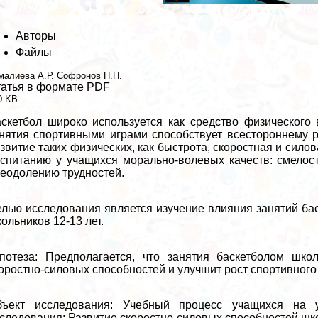
Авторы
Файлы
малиева А.Р.
Софронов Н.Н.
атья в формате PDF
0 KB
скетбол широко используется как средство физического 
нятия спортивными играми способствует всестороннему 
звитие таких физических, как быстрота, скоростная и сил
спитанию у учащихся мopaльно-волевых качеств: смелост
еодолению трудностей.
лью исследования является изучение влияния занятий бас
ольников 12-13 лет.
потеза:
Предполагается, что занятия баскетболом шко
оростно-силовых способностей и улучшит рост спортивного 
бъект исследования: Учебный процесс учащихся на у
следования: Развитие скоростно-силовых способностей шко