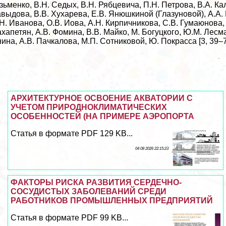
зьменко, В.Н. Седых, В.Н. Рябцевича, П.Н. Петрова, В.А. Кал
выдова, В.В. Хухарева, Е.В. Янюшкиной (Глазуновой), А.А. 
Н. Иванова, О.В. Иова, А.Н. Кирпичникова, С.В. Гумаюнова, 
хапетян, А.В. Фомина, В.В. Майко, М. Богуцкого, Ю.М. Лесма
ина, А.В. Пачкалова, М.П. Сотниковой, Ю. Покрасса [3, 39–7
АРХИТЕКТУРНОЕ ОСВОЕНИЕ АКВАТОРИИ С
УЧЕТОМ ПРИРОДНОКЛИМАТИЧЕСКИХ
ОСОБЕННОСТЕЙ (НА ПРИМЕРЕ АЭРОПОРТА
Статья в формате PDF 129 KB...
04 08 2026 22:15:23
ФАКТОРЫ РИСКА РАЗВИТИЯ СЕРДЕЧНО-
СОСУДИСТЫХ ЗАБОЛЕВАНИЙ СРЕДИ
РАБОТНИКОВ ПРОМЫШЛЕННЫХ ПРЕДПРИЯТИЙ
Статья в формате PDF 99 KB...