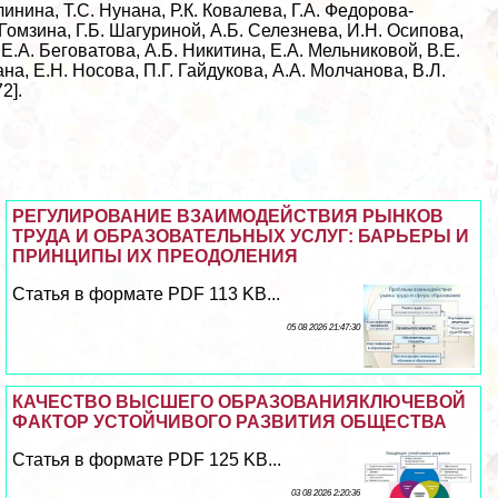
инина, Т.С. Нунана, Р.К. Ковалева, Г.А. Федорова-
Гомзина, Г.Б. Шагуриной, А.Б. Селезнева, И.Н. Осипова,
Е.А. Беговатова, А.Б. Никитина, Е.А. Мельниковой, В.Е.
на, Е.Н. Носова, П.Г. Гайдукова, А.А. Молчанова, В.Л.
2].
РЕГУЛИРОВАНИЕ ВЗАИМОДЕЙСТВИЯ РЫНКОВ
ТРУДА И ОБРАЗОВАТЕЛЬНЫХ УСЛУГ: БАРЬЕРЫ И
ПРИНЦИПЫ ИХ ПРЕОДОЛЕНИЯ
Статья в формате PDF 113 KB...
05 08 2026 21:47:30
КАЧЕСТВО ВЫСШЕГО ОБРАЗОВАНИЯКЛЮЧЕВОЙ
ФАКТОР УСТОЙЧИВОГО РАЗВИТИЯ ОБЩЕСТВА
Статья в формате PDF 125 KB...
03 08 2026 2:20:36