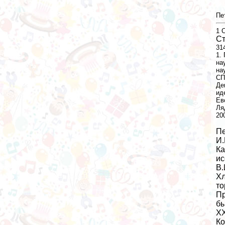
Пе
1
С
Ст
31
1.
на
на
СП
Де
ид
Ев
Ля
20
Пе
И.
Ка
ис
В.
Хл
то
Пр
бы
XX
Ко