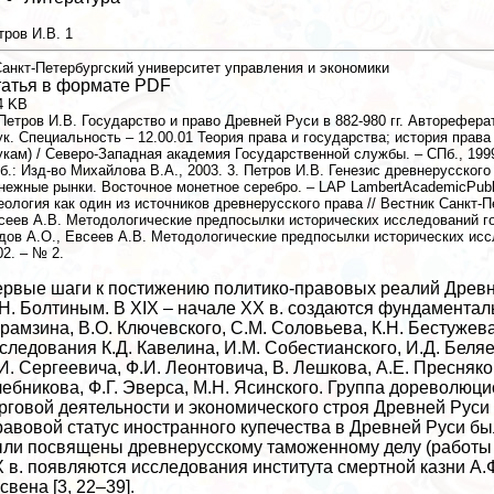
тров И.В.
1
анкт-Петербургский университет управления и экономики
атья в формате PDF
4 KB
 Петров И.В. Государство и право Древней Руси в 882-980 гг. Авторефер
ук. Специальность – 12.00.01 Теория права и государства; история прав
укам) / Северо-Западная академия Государственной службы. – СПб., 1999. 
б.: Изд-во Михайлова В.А., 2003. 3. Петров И.В. Генезис древнерусского 
нежные рынки. Восточное монетное серебро. – LAP LambertAcademicPublis
еология как один из источников древнерусского права // Вестник Санкт-П
сеев А.В. Методологические предпосылки исторических исследований госу
дов А.О., Евсеев А.В. Методологические предпосылки исторических иссл
02. – № 2.
рвые шаги к постижению политико-правовых реалий Древне
Н. Болтиным. В XIX – начале XX в. создаются фундамента
рамзина, В.О. Ключевского, С.М. Соловьева, К.Н. Бестуже
следования К.Д. Кавелина, И.М. Собестианского, И.Д. Беля
И. Сергеевича, Ф.И. Леонтовича, В. Лешкова, А.Е. Пресняко
ебникова, Ф.Г. Эверса, М.Н. Ясинского. Группа дореволю
рговой деятельности и экономического строя Древней Руси 
авовой статус иностранного купечества в Древней Руси был
ли посвящены древнерусскому таможенному делу (работы Е.
 в. появляются исследования института cмepтной казни А.Ф.
свена [3, 22–39].