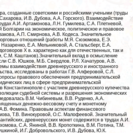
а, созданные советскими и российскими учеными (труды
. Сахарова, И.В. Дубова, А.А. Горского). Взаимодействие
удах А.И. Артамонова, Л.Н. Гумилева, С.А. Плетневой,
ой Болгарии на экономическое, политическое и правовое
акова, А.П. Смирнова, А.В. Кодеса. Значительное
орговых отношений (работы М.Я. Сюзюмова, Е.Э.
 Назаренко, Е.А. Мельниковой, А. Стальсберг, Е.А.
оговоров X в. хаpaктерно как для отечественных, так и
и, С.М. Каштанов).Значительный вклад в осмысление
и С.В. Юшков, М.Б. Свердлов, Р.Л. Хачатуров, А.В.
лемы взаимодействия древнерусского и иностранного
ьства, исследованы в работах Г.В. Алферовой, С.Л.
. Вопросы правового обеспечения предпринимательской
идических лиц в сфере предпринимательской
в Константинополе с участием древнерусского купечества
 эволюции судебной системы и разрешения экономических
едовалась В.М. Чибиневым, В.В. Руденко, А.А.
вященных денежно-весовому счету и монетному
, А.В. Фомина. Правовым аспектам финансового
ова, Т.В. Винокуровой, О.С. Малофеевой. Значительный
антийских, древнерусских монет содержится в трудах А.И.
хомова, С.А. Яниной, В.В. Кропоткина, В.М. Потина, Т.М.
ушкиной, И.Г. Добровольского, И.В. Дубова, Ю.К.