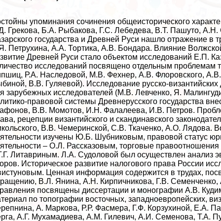
стойны упоминания сочинения общеисторического хаpaктер
Д. Грекова, Б.А. Рыбакова, Г.С. Лебедева, В.Т. Пашуто, А.Н
зарского государства и Древней Руси нашло отражение в тр
Я. Петрухина, А.А. Тортика, А.В. Бондара. Влияние Волжск
звитие Древней Руси стало объектом исследований Е.П. Каз
личество исследований посвящено отдельным проблемам т
пшиц, Р.А. Наследовой, М.В. Фехнер, А.В. Флоровского, А.В.
биной, В.В. Гуляевой). Исследование русско-византийских д
я зарубежных исследователей (М.В. Левченко, Я. Малингуд
литико-правовой системы Древнерусского государства внесл
афонов, В.В. Момотов, И.Н. Фалалеева, И.В. Петров. Проб
ава, рецепции византийского и скандинавского законодател
кольского, В.В. Чемеринской, С.В. Ткаченко, А.О. Лядова
ятельности изучены Ю.Б. Шубниковым, правовой статус юр
ятельности – О.Л. Рассказовым, торговые правоотношения 
Г.Г. Литавриным. Л.А. Судоловой был осуществлен анализ
оров. Историческое развитие налогового права России иссл
истуновым. Ценная информация содержится в трудах, пос
ращению, В.Л. Янина, А.Н. Кирпичникова, Г.В. Семенченко
равления посвящены диссертации и монографии А.В. Кудим
териал по топографии восточных, западноевропейских, виз
репнина, А. Маркова, Р.Р. Фасмера, Г.Ф. Корзухиной, Е.А. Па
рга, А.Г. Мухамадиева, А.М. Гилевич, А.И. Семенова, Т.А. П