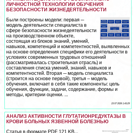
ЛИЧНОСТНОЙ ТЕХНОЛОГИИ ОБУЧЕНИЯ
БЕЗОПАСНОСТИ ЖИЗНЕДЕЯТЕЛЬНОСТИ
Были построены модели: первая ─
модель деятельности специалиста в
сфере безопасности жизнедеятельности
на производственном объекте,
состоящая из блоков знаний, умений,
навыков, компетенций и компетентностей, выявленных
на основе определения специфики его деятельности в
условиях современных трудовых отношений
(рассматривалась строительная отрасль) и
составления списка умений, знаний, навыков и
компетентностей. Вторая ─ модель специалиста
(строится на основе первой), третья – модель
обучения, включает в себя такие компоненты: цель
обучения, функции, задачи, содержание, формы и
методы, критерии оценки. ...
23 07 2026 1:43:29
АНАЛИЗ АКТИВНОСТИ ГЛУТАТИОНРЕДУКТАЗЫ В
КРОВИ БОЛЬНЫХ ЯЗВЕННОЙ БОЛЕЗНЬЮ
Статья в формате PDF 121 KB...