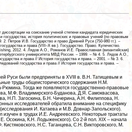
ат диссертации на соискание ученой степени кандидата юридических
а и государства; история политических и правовых учений (по правовым
2. Петров И.В. Государство и право Древней Руси (750-980 гг.). –
государства и права (VIII–X вв.). Государство. Право. Купечество.
hing, 2012. 4. Лядов А.О., Романов И.Е. Православная (византийская)
етербургского университета МВД России. – 1999. – № 4. 5. Лядов А.О.,
дарства и права // История государства и права. – 2001. – № 3. 6.
едований государства и права // История государства и права. –
й Руси были предприняты в XVIII в. В.Н. Татищевым и
льные труды общеисторического содержания Н.М.
ва-Рюмина. Тогда же появляются государственно-правовые
ева, М.Ф. Владимирского-Буданова, Д.Я. Самоквасова,
ва, Н.П. Загоскина, Б.Н. Чичерина, А.Н. Филиппова, Н.
ционных исследователей обратила внимание на специфику
(исследования И. Катаева и М.В. Довнар-Запольского).
 изучен в трудах И.Е. Андреевского. Некоторые тpaктаты
 Осокина, К.Н. Лодыженского). Со 2-й пол. XIX – начала
 Кистяковского, Н.С. Таганцева, С.Н. Викторовского, М.