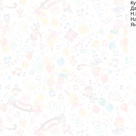
Ку
Да
Н.
На
Ян