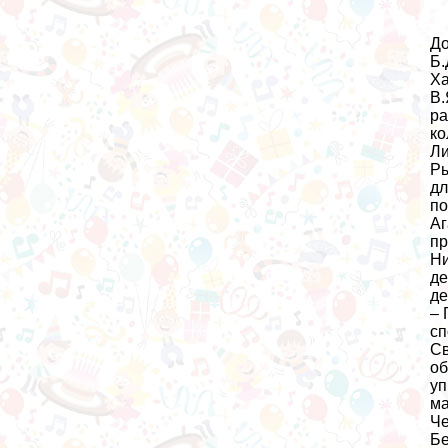
До
Б.
Ха
В.
ра
ко
Ли
Ры
дл
по
Аг
пр
Ни
де
де
– 
сп
Св
об
уп
ма
Че
Бе