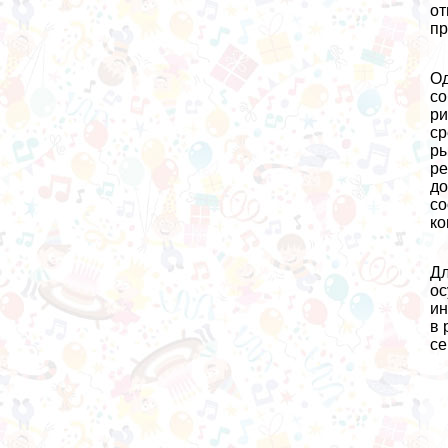
от
пр
Од
со
ри
ср
ры
ре
до
со
ко
Дл
ос
ин
в 
се