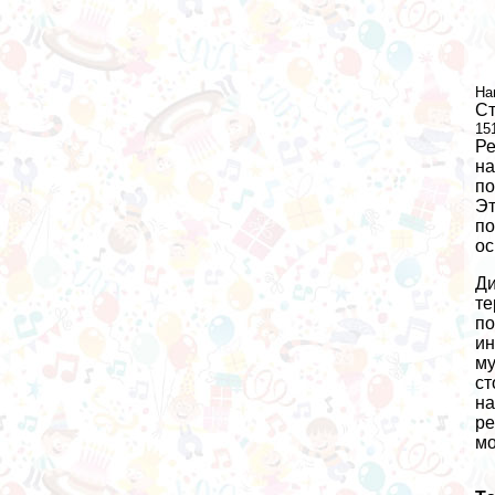
На
Ст
15
Ре
на
по
Эт
по
ос
Ди
те
по
ин
му
ст
на
ре
мо