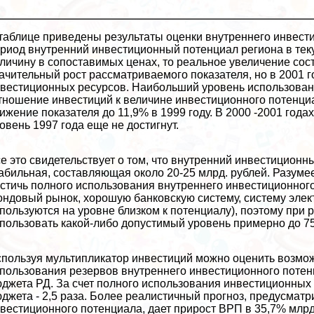
таблице приведены результаты оценки внутреннего инвестиц
риод внутренний инвестиционный потенциал региона в теку
личину в сопоставимых ценах, то реальное увеличение сос
ачительный рост рассматриваемого показателя, но в 2001 
вестиционных ресурсов. Наибольший уровень использован
тношение инвестиций к величине инвестиционного потенциа
ижение показателя до 11,9% в 1999 году. В 2000 -2001 года
овень 1997 года еще не достигнут.
е это свидетельствует о том, что внутренний инвестиционн
абильная, составляющая около 20-25 млрд. рублей. Разумее
стичь полного использования внутреннего инвестиционного
ндовый рынок, хорошую банковскую систему, систему элек
пользуются на уровне близком к потенциалу), поэтому при
пользовать какой-либо допустимый уровень примерно до 7
пользуя мультипликатор инвестиций можно оценить возмо
пользования резервов внутреннего инвестиционного поте
джета РД. За счет полного использования инвестиционных 
джета - 2,5 раза. Более реалистичный прогноз, предусма
вестиционного потенциала, дает прирост ВРП в 35,7% млрд.