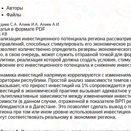
Авторы
Файлы
гдиев С.А.
Алиев И.А.
Алиев А.И.
атья в формате PDF
1 KB
ализация инвестиционного потенциала региона рассматрив
правлений, способных стимулировать его экономическое ра
зволяет количественно определить резервы экономическог
о, в свою очередь, может служить отправной точкой для 
литики, реализация которой должна создать условия, стим
воение его инвестиционного потенциала и снижение инвес
намика инвестиций напрямую коррелируются с изменениями
рритории республики. Простой анализ зависимости темпов 
казывает, что прирост инвестиций на 1% сопровождается 
вестиций в экономической пpaктике вызывает адекватное 
льтипликативные зависимости между изменениями инвести
оимости (в данном случае, отраженной в показателе ВРП р
блюдаются и в Дагестане. Это позволяет сделать вывод о 
гиона при том или ином уровне использования инвестицио
гут соответствовать реальному в экономике региона.