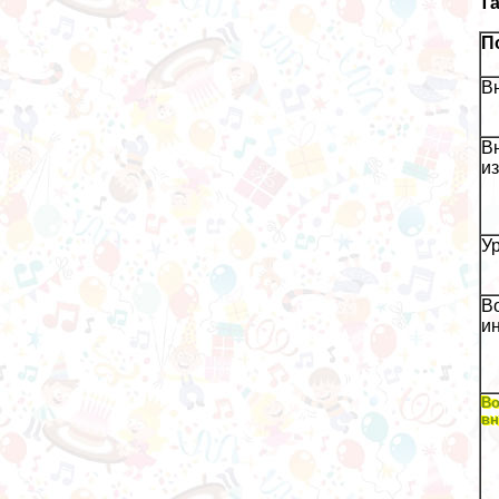
Та
П
В
В
и
У
В
ин
Во
вн