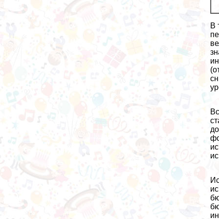
В 
пе
ве
зн
ин
(о
сн
ур
Вс
ст
до
фо
ис
ис
Ис
ис
бю
бю
ин