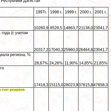
 Республики Дагестан
1997г.
1998 г.
1999 г.
2000 г.
2001 г.
10260,9
8528,5
14863,7
21138,0
23041,7
года (с учетом
20317,2
17040,3
25960,0
26464,8
23041,7
иала региона, %
28,67%
24,26%
11,90%
14,85%
21,65%
го
17418,3
15115,0
28023,9
37615,8
47658,3
 счет резервов