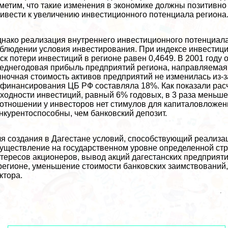
метим, что такие изменения в экономике должны позитивно
ивести к увеличению инвестиционного потенциала региона
нако реализация внутреннего инвестиционного потенциала
блюдении условия инвестирования. При индексе инвестици
ск потери инвестиций в регионе равен 0,4649. В 2001 году
еднегодовая прибыль предприятий региона, направляемая 
ночная стоимость активов предприятий не изменилась из-з
финансирования ЦБ РФ составляла 18%. Как показали расч
ходности инвестиций, равный 6% годовых, в 3 раза меньш
отношении у инвесторов нет стимулов для капиталовложени
нкурентоспособны, чем банковский депозит.
я создания в Дагестане условий, способствующий реализа
уществление на государственном уровне определенной стр
тересов акционеров, вывод акций дагестанских предприят
регионе, уменьшение стоимости банковских заимствований,
ктора.