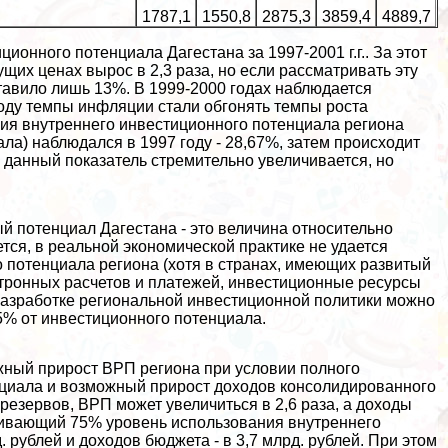
1787,1
1550,8
2875,3
3859,4
4889,7
ионного потенциала Дагестана за 1997-2001 г.г.. За этот
щих ценах вырос в 2,3 раза, но если рассматривать эту
тавило лишь 13%. В 1999-2000 годах наблюдается
году темпы инфляции стали обгонять темпы роста
ия внутреннего инвестиционного потенциала региона
ла) наблюдался в 1997 году - 28,67%, затем происходит
х данный показатель стремительно увеличивается, но
ый потенциал Дагестана - это величина относительно
тся, в реальной экономической пpaктике не удается
 потенциала региона (хотя в странах, имеющих развитый
тронных расчетов и платежей, инвестиционные ресурсы
 разработке региональной инвестиционной политики можно
5% от инвестиционного потенциала.
жный прирост ВРП региона при условии полного
нциала и возможный прирост доходов консолидированного
резервов, ВРП может увеличиться в 2,6 раза, а доходы
тривающий 75% уровень использования внутреннего
 рублей и доходов бюджета - в 3,7 млрд. рублей. При этом