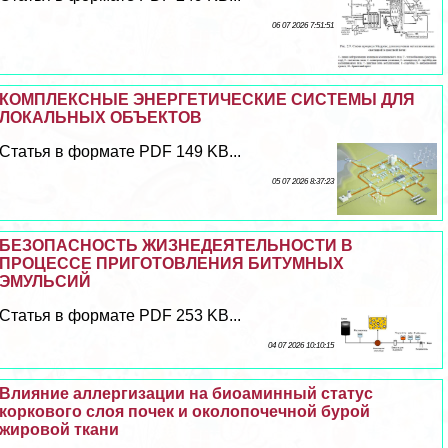
06 07 2026 7:51:51
КОМПЛЕКСНЫЕ ЭНЕРГЕТИЧЕСКИЕ СИСТЕМЫ ДЛЯ
ЛОКАЛЬНЫХ ОБЪЕКТОВ
Статья в формате PDF 149 KB...
05 07 2026 8:37:23
БЕЗОПАСНОСТЬ ЖИЗНЕДЕЯТЕЛЬНОСТИ В
ПРОЦЕССЕ ПРИГОТОВЛЕНИЯ БИТУМНЫХ
ЭМУЛЬСИЙ
Статья в формате PDF 253 KB...
04 07 2026 10:10:15
Влияние аллергизации на биоаминный статус
коркового слоя почек и околопочечной бурой
жировой ткани