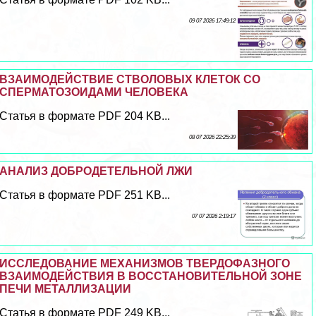
09 07 2026 17:49:12
ВЗАИМОДЕЙСТВИЕ СТВОЛОВЫХ КЛЕТОК СО
СПЕРМАТОЗОИДАМИ ЧЕЛОВЕКА
Статья в формате PDF 204 KB...
08 07 2026 22:25:39
АНАЛИЗ ДОБРОДЕТЕЛЬНОЙ ЛЖИ
Статья в формате PDF 251 KB...
07 07 2026 2:19:17
ИССЛЕДОВАНИЕ МЕХАНИЗМОВ ТВЕРДОФАЗНОГО
ВЗАИМОДЕЙСТВИЯ В ВОССТАНОВИТЕЛЬНОЙ ЗОНЕ
ПЕЧИ МЕТАЛЛИЗАЦИИ
Статья в формате PDF 249 KB...