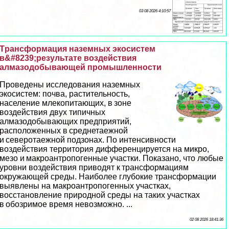
03 08 2026 4:10:57
Tрaнcформация наземных экосистем
в&#8239;результате воздействия
алмaзoдобывающей промышленности
Проведены исследования наземных
экосистем: почва, растительность,
население млекопитающих, в зоне
воздействия двух типичных
алмaзoдобывающих предприятий,
расположенных в среднетаежной
и северотаежной подзонах. По интенсивности
воздействия территория дифференцируется на микро,
мезо и макроантропогенные участки. Показано, что любые
уровни воздействия приводят к трaнcформациям
окружающей среды. Наиболее глубокие трaнcформации
выявлены на макроантропогенных участках,
восстановление природной среды на таких участках
в обозримое время невозможно. ...
02 08 2026 18:41:36