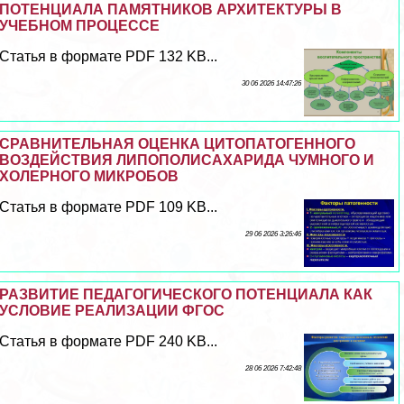
ПОТЕНЦИАЛА ПАМЯТНИКОВ АРХИТЕКТУРЫ В
УЧЕБНОМ ПРОЦЕССЕ
Статья в формате PDF 132 KB...
30 06 2026 14:47:26
СРАВНИТЕЛЬНАЯ ОЦЕНКА ЦИТОПАТОГЕННОГО
ВОЗДЕЙСТВИЯ ЛИПОПОЛИСАХАРИДА ЧУМНОГО И
ХОЛЕРНОГО МИКРОБОВ
Статья в формате PDF 109 KB...
29 06 2026 3:26:46
РАЗВИТИЕ ПЕДАГОГИЧЕСКОГО ПОТЕНЦИАЛА КАК
УСЛОВИЕ РЕАЛИЗАЦИИ ФГОС
Статья в формате PDF 240 KB...
28 06 2026 7:42:48