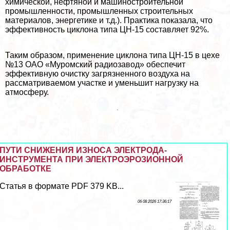
химической, нефтяной и машиностроительной
промышленности, промышленных строительных
материалов, энергетике и т.д.). Пpaктика показала, что
эффективность циклона типа ЦН-15 составляет 92%.
Таким образом, применение циклона типа ЦН-15 в цехе
№13 ОАО «Муромский радиозавод» обеспечит
эффективную очистку загрязненного воздуха на
рассматриваемом участке и уменьшит нагрузку на
атмосферу.
ПУТИ СНИЖЕНИЯ ИЗНОСА ЭЛЕКТРОДА-
ИНСТРУМЕНТА ПРИ ЭЛЕКТРОЭРОЗИОННОЙ
ОБРАБОТКЕ
Статья в формате PDF 379 KB...
06 08 2026 17:36:17