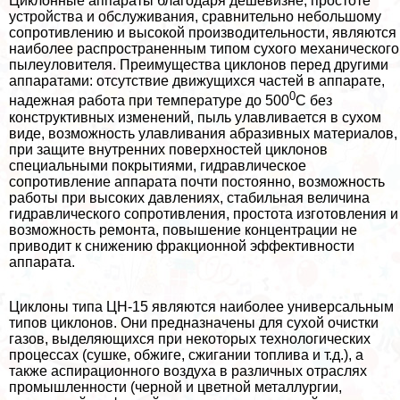
Циклонные аппараты благодаря дешевизне, простоте
устройства и обслуживания, сравнительно небольшому
сопротивлению и высокой производительности, являются
наиболее распространенным типом сухого механического
пылеуловителя. Преимущества циклонов перед другими
аппаратами: отсутствие движущихся частей в аппарате,
0
надежная работа при температуре до 500
С без
конструктивных изменений, пыль улавливается в сухом
виде, возможность улавливания абразивных материалов,
при защите внутренних поверхностей циклонов
специальными покрытиями, гидравлическое
сопротивление аппарата почти постоянно, возможность
работы при высоких давлениях, стабильная величина
гидравлического сопротивления, простота изготовления и
возможность ремонта, повышение концентрации не
приводит к снижению фpaкционной эффективности
аппарата.
Циклоны типа ЦН-15 являются наиболее универсальным
типов циклонов. Они предназначены для сухой очистки
газов, выделяющихся при некоторых технологических
процессах (сушке, обжиге, сжигании топлива и т.д.), а
также аспирационного воздуха в различных отраслях
промышленности (черной и цветной металлургии,