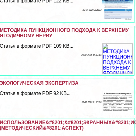
Статья в формате PDF 122 KB...
22 07 2026 3:38:23
МЕТОДИКА ПУНКЦИОННОГО ПОДХОДА К ВЕРХНЕМУ
ЯГОДИЧНОМУ НЕРВУ
Статья в формате PDF 109 KB...
21 07 2026 15:47:24
ЭКОЛОГИЧЕСКАЯ ЭКСПЕРТИЗА
Статья в формате PDF 92 KB...
20 07 2026 21:25:36
ИСПОЛЬЗОВАНИЕ&#8201;&#8201;ЭКРАННЫХ&#8201;И
(МЕТОДИЧЕСКИЙ&#8201;АСПЕКТ)