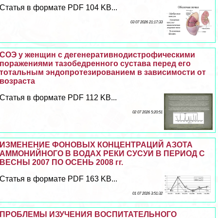
Статья в формате PDF 104 KB...
03 07 2026 21:17:33
СОЭ у женщин с дегенеративнодистрофическими
поражениями тазобедренного сустава перед его
тотальным эндопротезированием в зависимости от
возраста
Статья в формате PDF 112 KB...
02 07 2026 5:20:51
ИЗМЕНЕНИЕ ФОНОВЫХ КОНЦЕНТРАЦИЙ АЗОТА
АММОНИЙНОГО В ВОДАХ РЕКИ СУСУИ В ПЕРИОД С
ВЕСНЫ 2007 ПО ОСЕНЬ 2008 гг.
Статья в формате PDF 163 KB...
01 07 2026 3:51:32
ПРОБЛЕМЫ ИЗУЧЕНИЯ ВОСПИТАТЕЛЬНОГО