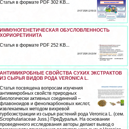
Статья в формате PDF 302 KB...
19 07 2026 12:50:31
ИММУНОГЕНЕТИЧЕСКАЯ ОБУСЛОВЛЕННОСТЬ
ХОРИОРЕТИНИТА
Статья в формате PDF 252 KB...
18 07 2026 19:33:54
АНТИМИКРОБНЫЕ СВОЙСТВА СУХИХ ЭКСТРАКТОВ
ИЗ СЫРЬЯ ВИДОВ РОДА VERONICA L.
Статья посвящена вопросам изучения
антимикробных свойств природных
биологически активных соединений –
флавоноидов и фенолкарбоновых кислот,
извлекаемых методом вихревой
турбоэкстpaкции из сырья растений рода Veronica L. (сем.
Scrophulariaceae Juss.) ПреДypaлья. На основании
проведенного исследования авторы делают вывод о