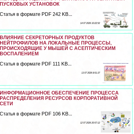
ПУСКОВЫХ УСТАНОВОК
Статья в формате PDF 242 KB...
14 07 2026 10:22:52
ВЛИЯНИЕ СЕКРЕТОРНЫХ ПРОДУКТОВ
НЕЙТРОФИЛОВ НА ЛОКАЛЬНЫЕ ПРОЦЕССЫ,
ПРОИСХОДЯЩИЕ У МЫШЕЙ С АСЕПТИЧЕСКИМ
ВОСПАЛЕНИЕМ
Статья в формате PDF 111 KB...
13 07 2026 8:51:37
ИНФОРМАЦИОННОЕ ОБЕСПЕЧЕНИЕ ПРОЦЕССА
РАСПРЕДЕЛЕНИЯ РЕСУРСОВ КОРПОРАТИВНОЙ
СЕТИ
Статья в формате PDF 106 KB...
12 07 2026 20:57:12