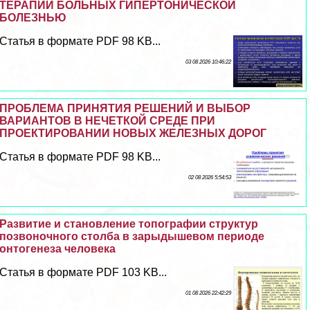
ТЕРАПИИ БОЛЬНЫХ ГИПЕРТОНИЧЕСКОЙ
БОЛЕЗНЬЮ
Статья в формате PDF 98 KB...
03 08 2026 10:46:22
ПРОБЛЕМА ПРИНЯТИЯ РЕШЕНИЙ И ВЫБОР
ВАРИАНТОВ В НЕЧЕТКОЙ СРЕДЕ ПРИ
ПРОЕКТИРОВАНИИ НОВЫХ ЖЕЛЕЗНЫХ ДОРОГ
Статья в формате PDF 98 KB...
02 08 2026 5:54:53
Развитие и становление топографии структур
позвоночного столба в зарыдышевом периоде
онтогенеза человека
Статья в формате PDF 103 KB...
01 08 2026 22:42:29