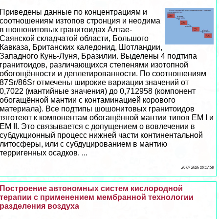
Приведены данные по концентрациям и
соотношениям изтопов стронция и неодима
в шошонитовых гранитоидах Алтае-
Саянской складчатой области, Большого
Кавказа, Британских каледонид, Шотландии,
Западного Кунь-Луня, Бразилии. Выделены 4 подтипа
гранитоидов, различающихся степенями изотопной
обогощённости и деплетированности. По соотношениям
87Sr/86Sr отмечены широкие вариации значений от
0,7022 (мантийные значения) до 0,712958 (компонент
обогащённой мантии c контаминацией корового
материала). Все подтипы шошонитовых гранитоидов
тяготеют к компонентам обогащённой мантии типов EM I и
EM II. Это связывается с допущением о вовлечении в
субдукционный процесс нижней части континентальной
литосферы, или с субдуцированием в мантию
терригенных осадков. ...
26 07 2026 20:17:58
Построение автономных систем кислородной
терапии с применением мембранной технологии
разделения воздуха