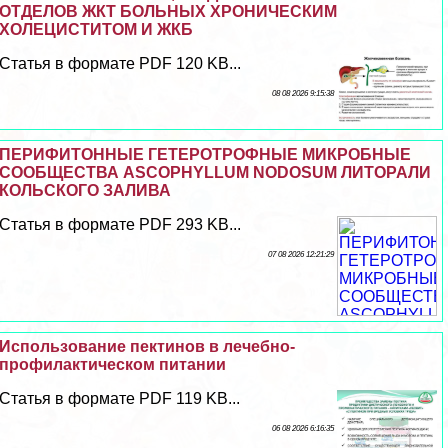
ОТДЕЛОВ ЖКТ БОЛЬНЫХ ХРОНИЧЕСКИМ
ХОЛЕЦИСТИТОМ И ЖКБ
Статья в формате PDF 120 KB...
08 08 2026 9:15:38
ПЕРИФИТОННЫЕ ГЕТЕРОТРОФНЫЕ МИКРОБНЫЕ
СООБЩЕСТВА ASCOPHYLLUM NODOSUM ЛИТОРАЛИ
КОЛЬСКОГО ЗАЛИВА
Статья в формате PDF 293 KB...
07 08 2026 12:21:29
Использование пектинов в лечебно-
профилактическом питании
Статья в формате PDF 119 KB...
06 08 2026 6:16:35