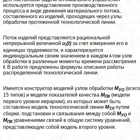
используется представление производственного
процесса в виде движения материального потока,
составленного из изделий, проходящих через узлы
обработки протяженной технологической линии.
Поток изделий представляется рациональной
непрерывной величиной
u
(t)
за счет измерения его в
i
единицах трудоемкости, и хаpaктеризуется
индивидуальным своим значением в каждом
i-
том узле
обработки в различные моменты времени рассмотрения
t
. В работе предложены формулы описания работы
распределенной технологической линии.
Имеется конструктор моделей узлов обработки
М
(всего
УО
15 типов) и модели показателей качества
М
(модели
ПК
первого уровня иерархии), из которых может быть
составлена модель технологической линии
М
путем
ТЛ
сборки, подстановки и связывания между собой
М
и
УО
М
уравнениями связей в общую систему уравнений,
ПК
представляющую собой модель второго уровня.