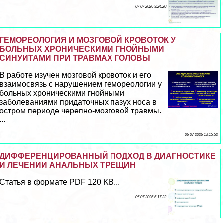
07 07 2026 9:24:20
ГЕМОРЕОЛОГИЯ И МОЗГОВОЙ КРОВОТОК У
БОЛЬНЫХ ХРОНИЧЕСКИМИ ГНОЙНЫМИ
СИНУИТАМИ ПРИ ТРАВМАХ ГОЛОВЫ
В работе изучен мозговой кровоток и его
взаимосвязь с нарушением гемореологии у
больных хроническими гнойными
заболеваниями придаточных пазух носа в
остром периоде черепно-мозговой травмы.
...
06 07 2026 13:15:52
ДИФФЕРЕНЦИРОВАННЫЙ ПОДХОД В ДИАГНОСТИКЕ
И ЛЕЧЕНИИ АНАЛЬНЫХ ТРЕЩИН
Статья в формате PDF 120 KB...
05 07 2026 6:17:22