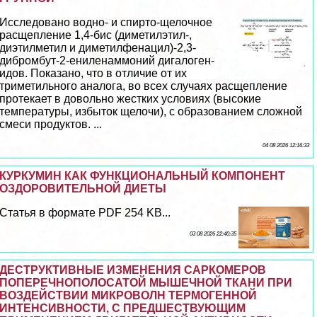
Исследовано водно- и спирто-щелочное
расщепление 1,4-бис (диметилэтил-,
диэтилметил и диметилфенацил)-2,3-
дибромбут-2-ениленаммоний дигалоген-
идов. Показано, что в отличие от их
триметильного аналога, во всех случаях расщепление
протекает в довольно жестких условиях (высокие
температуры, избыток щелочи), с образованием сложной
смеси продуктов. ...
04 08 2026 12:16:33
КУРКУМИН КАК ФУНКЦИОНАЛЬНЫЙ КОМПОНЕНТ
ОЗДОРОВИТЕЛЬНОЙ ДИЕТЫ
Статья в формате PDF 254 KB...
03 08 2026 22:40:35
ДЕСТРУКТИВНЫЕ ИЗМЕНЕНИЯ САРКОМЕРОВ
ПОПЕРЕЧНОПОЛОСАТОЙ МЫШЕЧНОЙ ТКАНИ ПРИ
ВОЗДЕЙСТВИИ МИКРОВОЛН ТЕРМОГЕННОЙ
ИНТЕНСИВНОСТИ, С ПРЕДШЕСТВУЮЩИМ