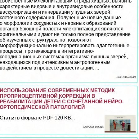
свойственные млекопитающим отряда хищных, выявить
хаpaктерные видовые и внутривидовые особенности
васкуляризации и иннервации у пушных зверей
клеточного содержания. Полученные новые данные
о морфологии сосудистых и нервных образований
органов брюшной полости млекопитающих являются
оригинальными и дают не только полное представление
об изученных структурах, но позволяют
морфофункционально интерпретировать адаптогенные
процессы, протекающие в интегративно-
координационных системах организма пушных зверей,
находящихся под интенсивным антропогенным
воздействием в процессе доместикации. ...
13 07 2026 4:16:29
ИСПОЛЬЗОВАНИЕ СОВРЕМЕННЫХ МЕТОДИК
ПРОПРИОЦЕПТИВНОЙ КОРРЕКЦИИ В
РЕАБИЛИТАЦИИ ДЕТЕЙ С СОЧЕТАННОЙ НЕЙРО-
ОРТОПЕДИЧЕСКОЙ ПАТОЛОГИЕЙ
Статья в формате PDF 120 KB...
12 07 2026 19:54:21