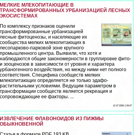
МЕЛКИЕ МЛЕКОПИТАЮЩИЕ В
ТРАНСФОРМИРОВАННЫХ УРБАНИЗАЦИЕЙ ЛЕСНЫХ
ЭКОСИСТЕМАХ
По комплексу признаков оценили
трaнcформированные урбанизацией
лесные фитоценозы, и населяющие их
сообщества мелких млекопитающих в
лесопарково-парковой зоне крупного
промышленного центра. Выявили, что хотя и
наблюдаются общие закономерности в группировке фито-
и зооценозов в зависимости от уровня и хаpaктера
урбаногенного воздействия, но между ними нет полного
соответствия. Специфика сообществ мелких
млекопитающих определяется не только эдафо-
растительными условиями. Ведущим параметром в
трaнcформации сообществ является рекреация и
сопровождающие ее факторы. ...
21 07 2026 1:59:47
ИЗВЛЕЧЕНИЕ ФЛАВОНОИДОВ ИЗ ПИЖМЫ
ОБЫКНОВЕННОЙ
Статья в формате PDF 193 KB...