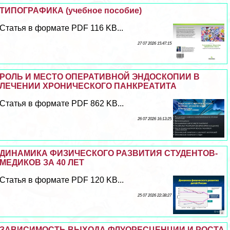
ТИПОГРАФИКА (учебное пособие)
Статья в формате PDF 116 KB...
27 07 2026 15:47:15
РОЛЬ И МЕСТО ОПЕРАТИВНОЙ ЭНДОСКОПИИ В
ЛЕЧЕНИИ ХРОНИЧЕСКОГО ПАНКРЕАТИТА
Статья в формате PDF 862 KB...
26 07 2026 16:13:25
ДИНАМИКА ФИЗИЧЕСКОГО РАЗВИТИЯ СТУДЕНТОВ-
МЕДИКОВ ЗА 40 ЛЕТ
Статья в формате PDF 120 KB...
25 07 2026 22:38:27
ЗАВИСИМОСТЬ ВЫХОДА ФЛУОРЕСЦЕНЦИИ И РОСТА