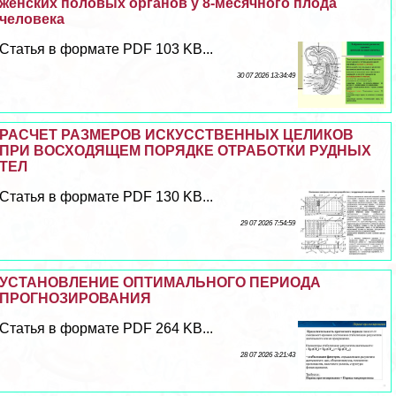
женских пoлoвых органов у 8-мecячного плода
человека
Статья в формате PDF 103 KB...
30 07 2026 13:34:49
РАСЧЕТ РАЗМЕРОВ ИСКУССТВЕННЫХ ЦЕЛИКОВ
ПРИ ВОСХОДЯЩЕМ ПОРЯДКЕ ОТРАБОТКИ РУДНЫХ
ТЕЛ
Статья в формате PDF 130 KB...
29 07 2026 7:54:59
УСТАНОВЛЕНИЕ ОПТИМАЛЬНОГО ПЕРИОДА
ПРОГНОЗИРОВАНИЯ
Статья в формате PDF 264 KB...
28 07 2026 3:21:43